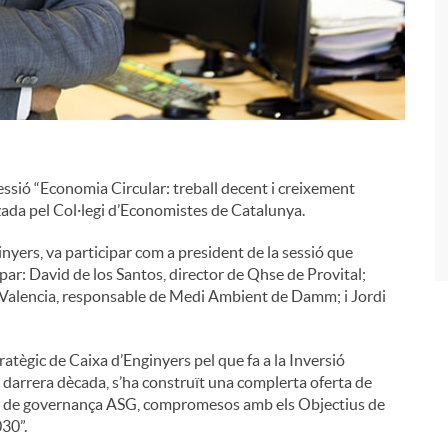
i
essió “Economia Circular: treball decent i creixement
ada pel Col·legi d’Economistes de Catalunya.
yers, va participar com a president de la sessió que
ipar: David de los Santos, director de Qhse de Provital;
c Valencia, responsable de Medi Ambient de Damm; i Jordi
tègic de Caixa d’Enginyers pel que fa a la Inversió
 darrera dècada, s’ha construït una complerta oferta de
ls i de governança ASG, compromesos amb els Objectius de
30”.