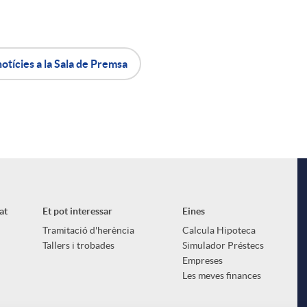
notícies a la Sala de Premsa
at
Et pot interessar
Eines
Tramitació d'herència
Calcula Hipoteca
Tallers i trobades
Simulador Préstecs
Empreses
Les meves finances