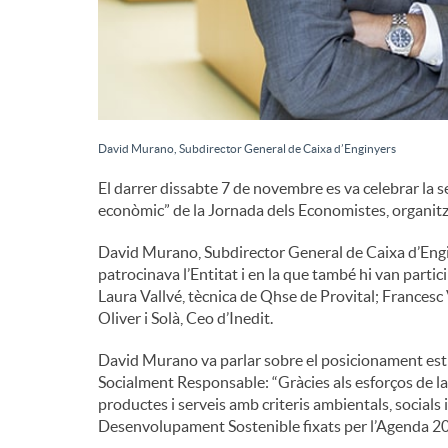
d
e
David Murano, Subdirector General de Caixa d’Enginyers
c
El darrer dissabte 7 de novembre es va celebrar la s
econòmic” de la Jornada dels Economistes, organitz
o
David Murano, Subdirector General de Caixa d’Engin
patrocinava l’Entitat i en la que també hi van partic
n
Laura Vallvé, tècnica de Qhse de Provital; Frances
Oliver i Solà, Ceo d’Inedit.
t
David Murano va parlar sobre el posicionament estra
Socialment Responsable: “Gràcies als esforços de la
productes i serveis amb criteris ambientals, socia
i
Desenvolupament Sostenible fixats per l’Agenda 20