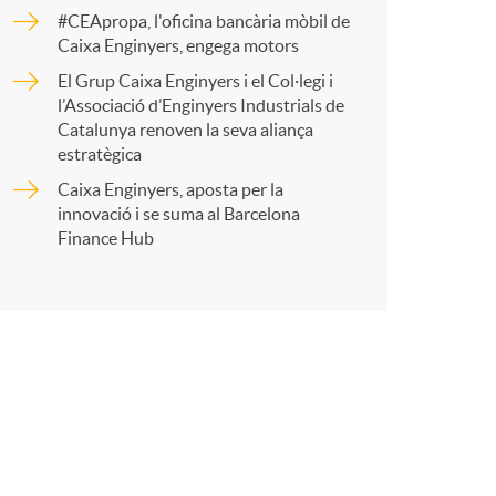
o
r
#CEApropa, l'oficina bancària mòbil de
Caixa Enginyers, engega motors
m
El Grup Caixa Enginyers i el Col·legi i
t
l’Associació d’Enginyers Industrials de
a
Catalunya renoven la seva aliança
estratègica
Caixa Enginyers, aposta per la
innovació i se suma al Barcelona
r
Finance Hub
a
X
a