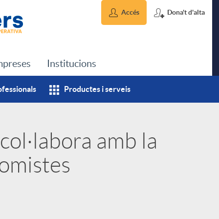
Accés
Dona't d'alta
preses
Institucions
ofessionals
Productes i serveis
col·labora amb la
omistes