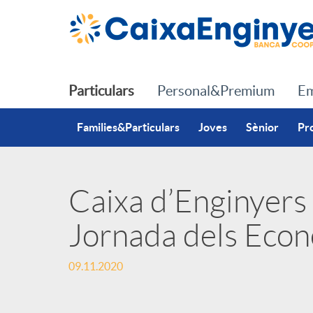
Salta al contingut principal
Particulars
Personal&Premium
Em
Families&Particulars
Joves
Sènior
Pr
Caixa d’Enginyers 
P
Jornada dels Econ
u
09.11.2020
b