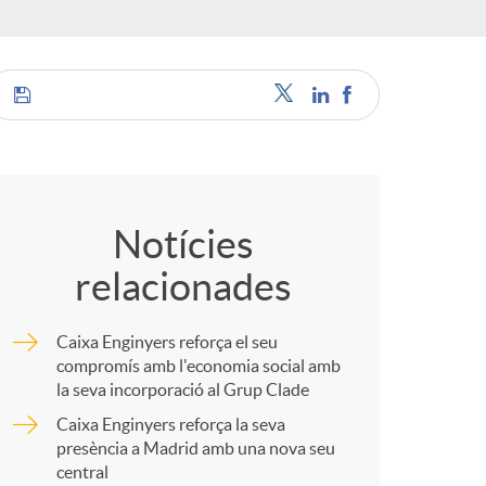
o
r
d
C
'
o
Notícies
i
relacionades
m
d
Caixa Enginyers reforça el seu
p
compromís amb l'economia social amb
la seva incorporació al Grup Clade
i
Caixa Enginyers reforça la seva
a
presència a Madrid amb una nova seu
central