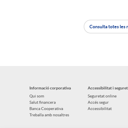
n
Consulta totes les 
g
A
B
u
p
o
t
l
t
s
Informació corporativa
Accessibilitat i seguret
i
ó
Qui som
Seguretat online
Salut financera
Accés segur
Banca Cooperativa
Accessibilitat
c
n
Treballa amb nosaltres