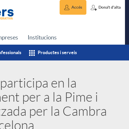
Accés
Dona't d'alta
preses
Institucions
ofessionals
Productes i serveis
participa en la
nt per a la Pime i
itzada per la Cambra
celona