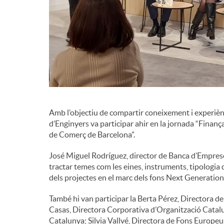
d
e
c
Amb l’objectiu de compartir coneixement i experiè
o
d’Enginyers va participar ahir en la jornada “Finan
de Comerç de Barcelona”.
n
José Miguel Rodríguez, director de Banca d’Emprese
tractar temes com les eines, instruments, tipologia
t
dels projectes en el marc dels fons Next Generation
També hi van participar la Berta Pérez, Directora d
i
Casas, Directora Corporativa d’Organització Catalu
Catalunya; Silvia Vallvé, Directora de Fons Europeus 