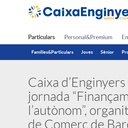
Salta al contingut principal
Particulars
Personal&Premium
Em
Families&Particulars
Joves
Sènior
Pr
Caixa d’Enginyers 
P
jornada “Finançame
u
l’autònom”, organ
b
de Comerç de Bar