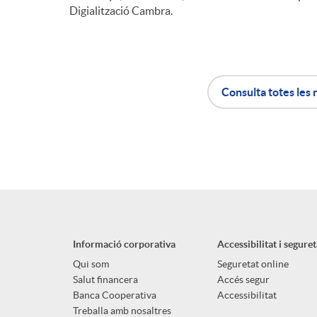
Digialització Cambra.
n
g
Consulta totes les 
u
A
B
t
p
o
s
l
t
Informació corporativa
Accessibilitat i seguret
i
ó
Qui som
Seguretat online
Salut financera
Accés segur
Banca Cooperativa
Accessibilitat
Treballa amb nosaltres