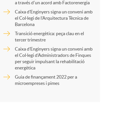
o
a través d'un acord amb Factorenergia
Caixa d’Enginyers signa un conveni amb
a
m
el Col·legi de l’Arquitectura Tècnica de
Barcelona
r
a
Transició energètica: peça clau en el
tercer trimestre
Caixa d’Enginyers signa un conveni amb
t
el Col·legi d’Administradors de Finques
per seguir impulsant la rehabilitació
energètica
Guia de finançament 2022 per a
microempreses i pimes
r
a
X