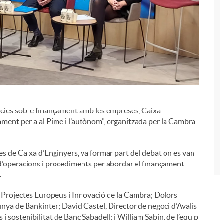
ncies sobre finançament amb les empreses, Caixa
i
çament per a al Pime i l’autònom”, organitzada per la Cambra
s de Caixa d’Enginyers, va formar part del debat on es van
 d’operacions i procediments per abordar el finançament
.
e Projectes Europeus i Innovació de la Cambra; Dolors
nya de Bankinter; David Castel, Director de negoci d’Avalis
i sostenibilitat de Banc Sabadell; i William Sabin, de l’equip