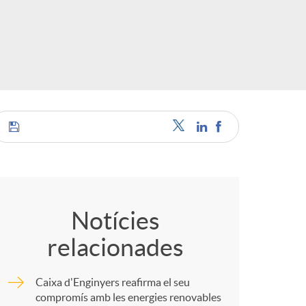
o
r
d
'
C
i
o
d
Notícies
relacionades
m
i
Caixa d'Enginyers reafirma el seu
p
compromís amb les energies renovables