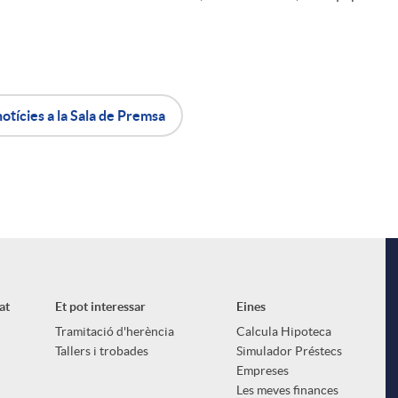
notícies a la Sala de Premsa
at
Et pot interessar
Eines
Tramitació d'herència
Calcula Hipoteca
Tallers i trobades
Simulador Préstecs
Empreses
Les meves finances