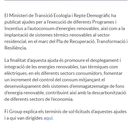
c
El Ministeri de Transició Ecologia i Repte Demogràfic ha
publicat ajudes per a l’execució de diferents Programes i
Incentius a l’autoconsum d’energies renovables, així com a la
o
implantació de sistemes tèrmics renovables al sector
residencial, en el marc del Pla de Recuperació, Transformació i
Resiliència.
n
La finalitat d’aquesta ajuda és promoure el desplegament i
integració de les energies renovables, tan tèrmiques com
t
elèctriques, en els diferents sectors consumidors, fomentar
un increment del control del consum mitjançant el
desenvolupament dels sistemes d’emmagatzematge de fons
i
d’energia renovable, contribuint així amb la descarbonització
de diferents sectors de l’economia.
n
Fi Group explica els terminis de sol·licituds d’aquestes ajudes
i a qui van dirigides
aquí.
g