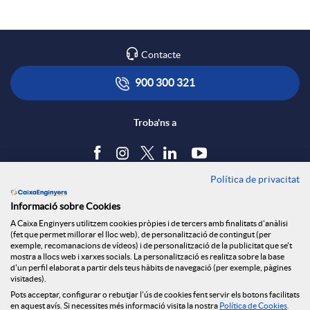
a
l
t
Contacte
r
i
ó
900 300 321
x
c
n
Troba'ns a
e
a
s
Política de privacitat
Blog
s
Informació sobre Cookies
c
a
Tauler d'anuncis
A Caixa Enginyers utilitzem cookies pròpies i de tercers amb finalitats d'anàlisi
Política de cookies
S
(fet que permet millorar el lloc web), de personalització de contingut (per
Avís legal
exemple, recomanacions de vídeos) i de personalització de la publicitat que se't
i
l
mostra a llocs web i xarxes socials. La personalització es realitza sobre la base
Seguretat Online
d'un perfil elaborat a partir dels teus hàbits de navegació (per exemple, pàgines
Privacitat
o
visitades).
Canal denúncies
Pots acceptar, configurar o rebutjar l'ús de cookies fent servir els botons facilitats
o
a
en aquest avís. Si necessites més informació visita la nostra
Política de Cookies
.