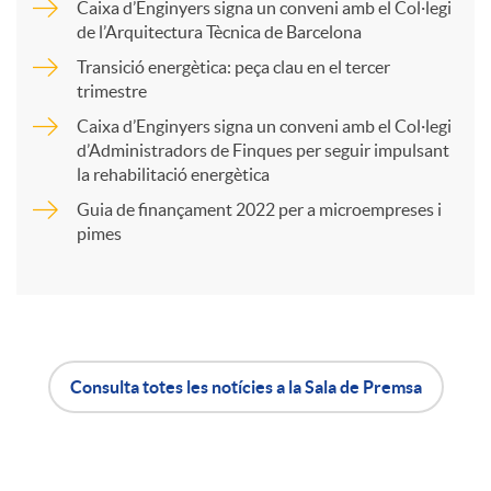
Caixa d’Enginyers signa un conveni amb el Col·legi
a
de l’Arquitectura Tècnica de Barcelona
Transició energètica: peça clau en el tercer
trimestre
r
Caixa d’Enginyers signa un conveni amb el Col·legi
d’Administradors de Finques per seguir impulsant
t
la rehabilitació energètica
Guia de finançament 2022 per a microempreses i
i
pimes
r
a
Consulta totes les notícies a la Sala de Premsa
A
B
X
p
o