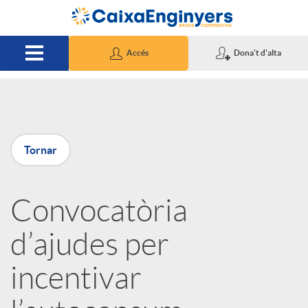
Salta al contingut principal
Accés
Dona't d'alta
P
Tornar
u
Convocatòria
b
d’ajudes per
l
incentivar
i