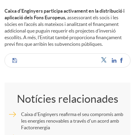
Caixa d’Enginyers participa activament en la distribució i
u
aplicació dels Fons Europeus,
assessorant els socis i les
sòcies en l’accés als mateixos i analitzant el finançament
addicional que puguin requerir els projectes d’inversió
t
escollits. A més, l’Entitat també proporciona finançament
previ fins que arribin les subvencions públiques.
s
C
o
Notícies relacionades
m
Caixa d'Enginyers reafirma el seu compromís amb
les energies renovables a través d'un acord amb
p
Factorenergia