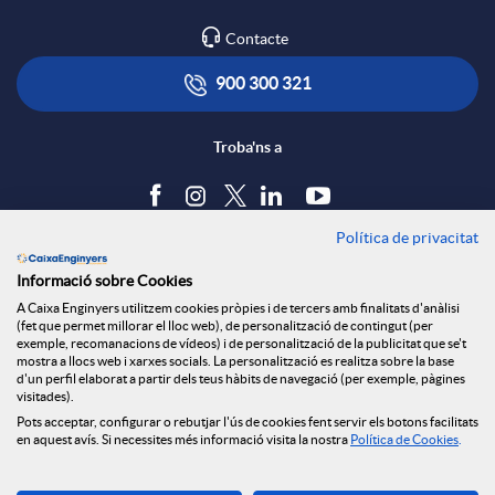
r
l
t
Contacte
x
i
ó
900 300 321
e
c
n
Troba'ns a
s
a
s
Política de privacitat
Blog
S
Informació sobre Cookies
c
a
Tauler d'anuncis
A Caixa Enginyers utilitzem cookies pròpies i de tercers amb finalitats d'anàlisi
Política de cookies
(fet que permet millorar el lloc web), de personalització de contingut (per
Avís legal
exemple, recomanacions de vídeos) i de personalització de la publicitat que se't
o
i
l
mostra a llocs web i xarxes socials. La personalització es realitza sobre la base
Seguretat Online
d'un perfil elaborat a partir dels teus hàbits de navegació (per exemple, pàgines
Privacitat
visitades).
c
Canal denúncies
Pots acceptar, configurar o rebutjar l'ús de cookies fent servir els botons facilitats
o
a
en aquest avís. Si necessites més informació visita la nostra
Política de Cookies
.
Descarrega-la ara