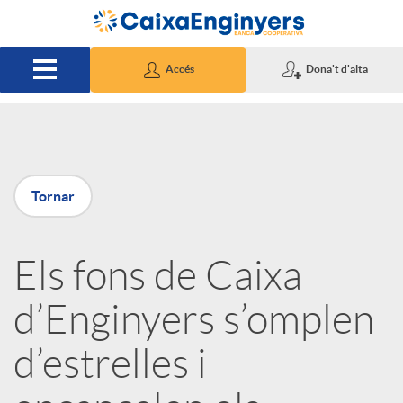
Salta al contingut principal
Accés
Dona't d'alta
P
Tornar
u
Els fons de Caixa
b
d’Enginyers s’omplen
l
d’estrelles i
i