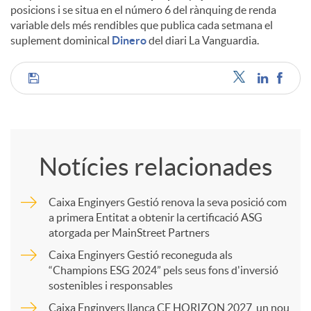
posicions i se situa en el número 6 del rànquing de renda
variable dels més rendibles que publica cada setmana el
u
suplement dominical
Dinero
del diari La Vanguardia.
t
C
s
o
Notícies relacionades
m
Caixa Enginyers Gestió renova la seva posició com
a primera Entitat a obtenir la certificació ASG
p
atorgada per MainStreet Partners
Caixa Enginyers Gestió reconeguda als
a
“Champions ESG 2024” pels seus fons d'inversió
sostenibles i responsables
Caixa Enginyers llança CE HORIZON 2027, un nou