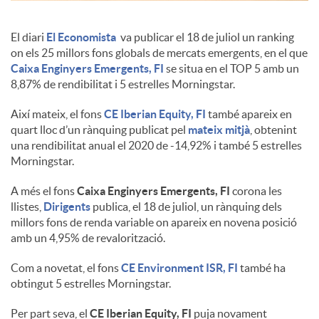
c
El diari
El Economista
va publicar el 18 de juliol un ranking
on els 25 millors fons globals de mercats emergents, en el que
Caixa Enginyers Emergents, FI
se situa en el TOP 5 amb un
o
8,87% de rendibilitat i 5 estrelles Morningstar.
Així mateix, el fons
CE Iberian Equity, FI
també apareix en
n
quart lloc d’un rànquing publicat pel
mateix mitjà
, obtenint
una rendibilitat anual el 2020 de -14,92% i també 5 estrelles
Morningstar.
t
A més el fons
Caixa Enginyers Emergents, FI
corona les
llistes,
Dirigents
publica, el 18 de juliol, un rànquing dels
i
millors fons de renda variable on apareix en novena posició
amb un 4,95% de revalorització.
n
Com a novetat, el fons
CE Environment ISR, FI
també ha
obtingut 5 estrelles Morningstar.
g
Per part seva, el
CE Iberian Equity, FI
puja novament