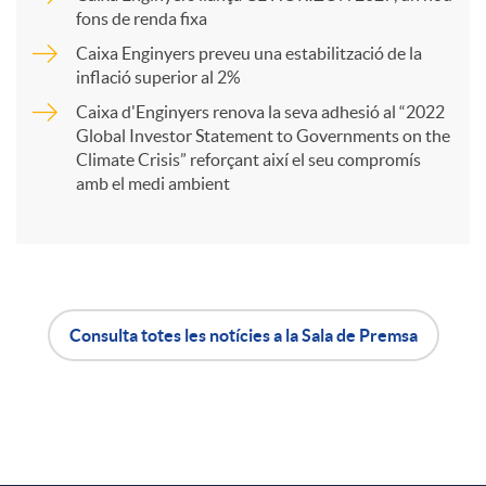
r
fons de renda fixa
Caixa Enginyers preveu una estabilització de la
t
inflació superior al 2%
Caixa d'Enginyers renova la seva adhesió al “2022
i
Global Investor Statement to Governments on the
Climate Crisis” reforçant així el seu compromís
amb el medi ambient
r
a
Consulta totes les notícies a la Sala de Premsa
X
A
B
a
p
o