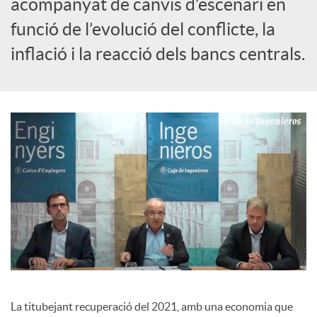
acompanyat de canvis d’escenari en
funció de l’evolució del conflicte, la
c
inflació i la reacció dels bancs centrals.
o
n
t
i
n
g
La titubejant recuperació del 2021, amb una economia que