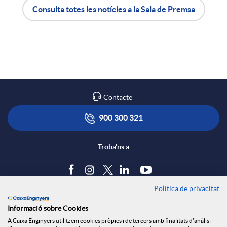
Consulta totes les notícies a la Sala de Premsa
X
A
B
a
p
o
r
l
t
Contacte
x
i
ó
900 300 321
e
c
n
Troba'ns a
s
a
s
Política de privacitat
Blog
Informació sobre Cookies
S
c
a
Tauler d'anuncis
A Caixa Enginyers utilitzem cookies pròpies i de tercers amb finalitats d'anàlisi
Política de cookies