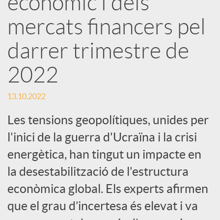
econòmic i dels
mercats financers pel
c
darrer trimestre de
a
2022
d
13.10.2022
o
Les tensions geopolítiques, unides per
l'inici de la guerra d'Ucraïna i la crisi
r
energètica, han tingut un impacte en
la desestabilització de l'estructura
d
econòmica global. Els experts afirmen
que el grau d’incertesa és elevat i va
e