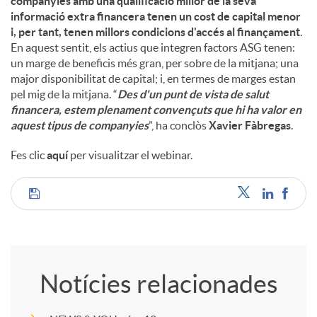
companyies amb una qualificació millor de la seva
informació extra financera tenen un cost de capital menor
i, per tant, tenen millors condicions d'accés al finançament
.
En aquest sentit, els actius que integren factors ASG tenen:
un marge de beneficis més gran, per sobre de la mitjana; una
major disponibilitat de capital; i, en termes de marges estan
pel mig de la mitjana. “
Des d'un punt de vista de salut
financera, estem plenament convençuts que hi ha valor en
aquest tipus de companyies
”, ha conclòs
Xavier Fàbregas
.
Fes clic
aquí
per visualitzar el webinar.
C
o
Notícies relacionades
m