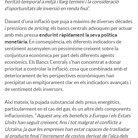
horitzó temporal a mitjà i llarg termini i la consideració
d'oportunitats de inversió en renda fixa
".
Davant d'una inflació que puja a màxims de diverses dècades
i pressions de
pricing
, els bancs centrals advoquen per actuar
amb més pressa
endurint ràpidament la seva política
monetària
. En conseqüència, els diferents indicadors de
sentiment assenyalen un pessimisme creixent sobre la
conjuntura econòmica per part dels diferents agents
econòmics. Els Bancs Centrals s'han concentrat a donar
prioritat a controlar la inflació, cosa que combinada amb el
deteriorament de les perspectives econòmiques han
precipitat un empitjorament clar en els indicadors avançats i
de sentiment dels inversors.
Així mateix, la pujada substancial dels preus energètics,
particularment en el cas del gas, és un altre dels components
inflacionistes. "
Aquest any, els beneficis a Europa i els Estats
Units han seguit creixent, fins i tot malgrat el conflicte a
Ucraïna, ja que les empreses han estat capaces de traslladar
al producte final l'increment de costos derivat de l'alça dels