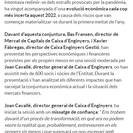
intentava redimir-se dels estralls provocats per la pandèmia,
ha vingut acompanyada d'una
evolució econòmica cada cop
u
més incerta aquest 2022
, a causa dels riscos que van
començar materialitzar-se durant la primera meitat de l'any.
t
Davant d'aquesta conjuntura, Bas Fransen, director de
Mercat de Capitals de Caixa d'Enginyers, i Xavier
Fàbregas, director de Caixa Enginyers Gestió
, han
s
presentat les perspectives econòmiques i financeres
previstes per als propers mesos en una sessió moderada per
Joan Cavallé, director general de Caixa d'Enginyers
, on han
assistit més de 600 socis i sòcies de l'Entitat. Durant la
presentació s'han analitzat els diferents impactes que han
sacsejat la conjuntura econòmica actual i la situació dels
mercats financers.
Joan Cavallé, director general de Caixa d'Enginyers
, ha
iniciat la sessió amb un
missatge de confiança
: "
Ens trobem
davant d'un procés de transformació, en què ara no podem
veure la realitat que, probablement, entreveurem en els
propers sis mesos i que suposarà un nou escenari amb