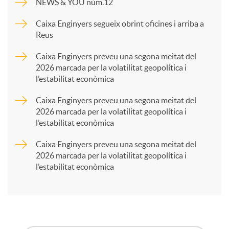
NEWS & YOU núm.12
p
Caixa Enginyers segueix obrint oficines i arriba a
Reus
a
Caixa Enginyers preveu una segona meitat del
2026 marcada per la volatilitat geopolítica i
l’estabilitat econòmica
r
Caixa Enginyers preveu una segona meitat del
2026 marcada per la volatilitat geopolítica i
t
l’estabilitat econòmica
Caixa Enginyers preveu una segona meitat del
i
2026 marcada per la volatilitat geopolítica i
l’estabilitat econòmica
r
a