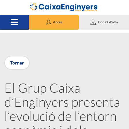
Salta al contingut principal
Accés
Dona't d'alta
P
Tornar
u
El Grup Caixa
b
d’Enginyers presenta
l
l’evolució de l’entorn
i