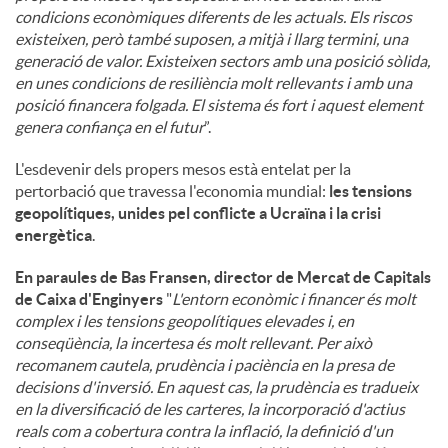
condicions econòmiques diferents de les actuals. Els riscos
existeixen, però també suposen, a mitjà i llarg termini, una
generació de valor. Existeixen sectors amb una posició sòlida,
en unes condicions de resiliència molt rellevants i amb una
posició financera folgada. El sistema és fort i aquest element
genera confiança en el futur
”.
L'esdevenir dels propers mesos està entelat per la
pertorbació que travessa l'economia mundial:
les tensions
geopolítiques, unides pel conflicte a Ucraïna i la crisi
energètica
.
En paraules de Bas Fransen, director de Mercat de Capitals
de Caixa d'Enginyers
"
L'entorn econòmic i financer és molt
complex i les tensions geopolítiques elevades i, en
conseqüència, la incertesa és molt rellevant. Per això
recomanem cautela, prudència i paciència en la presa de
decisions d'inversió. En aquest cas, la prudència es tradueix
en la diversificació de les carteres, la incorporació d'actius
reals com a cobertura contra la inflació, la definició d'un