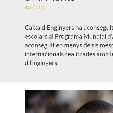
24.01.2019
l
i
Caixa d'Enginyers ha aconseguit
escolars al Programa Mundial d'
c
aconseguit en menys de sis meso
internacionals realitzades amb 
a
d'Enginyers.
d
o
r