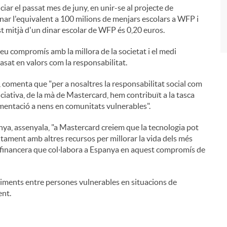
i
r el passat mes de juny, en unir-se al projecte de
ar l'equivalent a 100 milions de menjars escolars a WFP i
ost mitjà d'un dinar escolar de WFP és 0,20 euros.
 seu compromís amb la millora de la societat i el medi
asat en valors com la responsabilitat.
, comenta que "per a nosaltres la responsabilitat social com
ciativa, de la mà de Mastercard, hem contribuït a la tasca
imentació a nens en comunitats vulnerables".
ya, assenyala, "a Mastercard creiem que la tecnologia pot
ntament amb altres recursos per millorar la vida dels més
at financera que col·labora a Espanya en aquest compromís de
liments entre persones vulnerables en situacions de
ent.