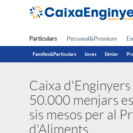
Salta al contingut principal
Particulars
Personal&Premium
Em
Families&Particulars
Joves
Sènior
Pr
Caixa d'Enginyers
P
50.000 menjars es
u
sis mesos per al 
b
d'Aliments