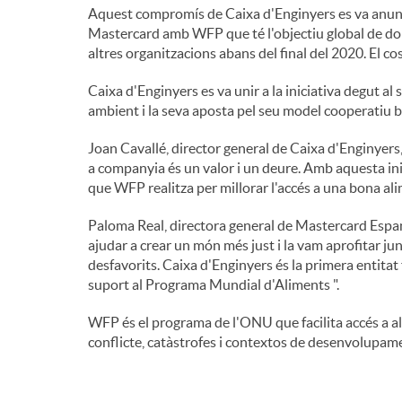
Aquest compromís de Caixa d'Enginyers es va anuncia
n
Mastercard amb WFP que té l'objectiu global de don
altres organitzacions abans del final del 2020. El c
g
Caixa d'Enginyers es va unir a la iniciativa degut al
ambient i la seva aposta pel seu model cooperatiu b
u
Joan Cavallé, director general de Caixa d'Enginyers
a companyia és un valor i un deure. Amb aquesta ini
que WFP realitza per millorar l'accés a una bona al
t
Paloma Real, directora general de Mastercard Espan
ajudar a crear un món més just i la vam aprofitar ju
s
desfavorits. Caixa d'Enginyers és la primera entit
suport al Programa Mundial d'Aliments ".
WFP és el programa de l'ONU que facilita accés a a
conflicte, catàstrofes i contextos de desenvolupam