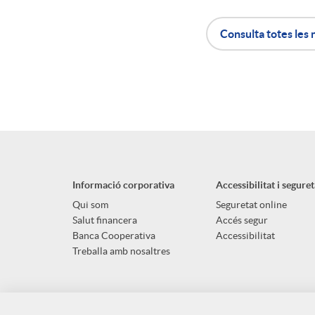
Consulta totes les 
A
B
p
o
l
t
Informació corporativa
Accessibilitat i seguret
i
ó
Qui som
Seguretat online
Salut financera
Accés segur
Banca Cooperativa
Accessibilitat
c
n
Treballa amb nosaltres
a
s