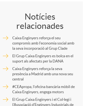
C
o
o
m
Notícies
relacionades
m
a
Caixa Enginyers reforça el seu
p
compromís amb l'economia social amb
la seva incorporació al Grup Clade
El Grup Caixa Enginyers es bolca en el
a
suport als afectats per la DANA
Caixa Enginyers reforça la seva
r
presència a Madrid amb una nova seu
central
#CEApropa, l'oficina bancària mòbil de
t
Caixa Enginyers, engega motors
El Grup Caixa Enginyers i el Col·legi i
l’Associació d’Enginyers Industrials de