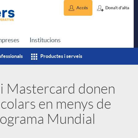
Accés
Dona't d'alta
preses
Institucions
ofessionals
Productes i serveis
 i Mastercard donen
colars en menys de
Programa Mundial