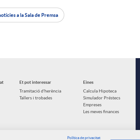
notícies a la Sala de Premsa
at
Et pot interessar
Eines
Tramitació d'herència
Calcula Hipoteca
i
Tallers i trobades
Simulador Préstecs
Empreses
Les meves finances
Política de privacitat