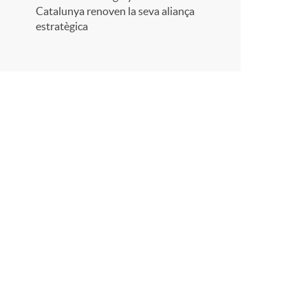
Catalunya renoven la seva aliança
estratègica
r
a
X
a
r
x