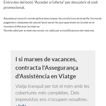
Entra des del botó "Acceder a l'oferta" per descobrir el codi
promocional.
n
Aquesta promoció només aplica descompte; les condicions de la tarifa, forma de
pagament i despeses de cancel·lació seran les que apareixen en la web en el
i
moment d'efectuar la reserva.
Només vàlid per a reserves noves, no vàlid per a modificacions de reserves.
u
m
I si marxes de vacances,
contracta l'Assegurança
d'Assistència en Viatge
Viatja tranquil per tot el món amb les
cobertures més completes. Dels
imprevistos ens n'ocupem nosaltres.