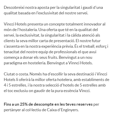
Descobreixi nostra aposta per la singularitat i gaudi d'una
c
qualitat basada en l'exclusivitat del nostre servei.
Vincci Hotels presenta un concepte totalment innovador al
i
món de l'hostaleria. Una oferta que té en la qualitat del
servei, la exclusivitat, la singularitat i la càlida atenció als
clients la seva millor carta de presentació. El nostre futur
o
s'assenta en la nostra experiència prèvia. És el treball, esforç i
tenacitat del nostre equip de professionals el que avui
comença a donar els seus fruits. Benvingut a un nou
I
paradigma en hosteleria. Benvingut a Vinnci Hotels.
Ciutat o costa. Només ha d'escollir la seva destinació i Vincci
n
Hotels li oferirà la millor oferta hotelera, amb establiments de
4 i 5 estrelles, i la nostra selecció d'hotels de 5 estrelles amb
el toc exclusiu on gaudir de la pura essència Vincci.
g
Fins a un 25% de descompte en les teves reserves
per
e
pertànyer al col·lectiu de Caixa d'Enginyers.