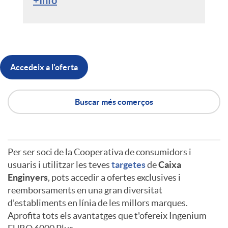
+Info
Accedeix a l'oferta
Buscar més comerços
Per ser soci de la Cooperativa de consumidors i
A
A
usuaris i utilitzar les teves
targetes
de
Caixa
Enginyers
, pots accedir a ofertes exclusives i
reemborsaments en una gran diversitat
p
v
d'establiments en línia de les millors marques.
Aprofita tots els avantatges que t'ofereix Ingenium