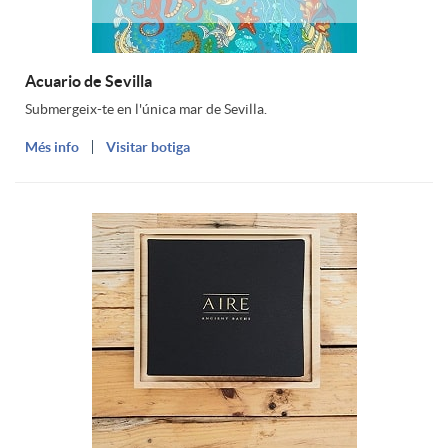
d
e
n
e
n
Acuario de Sevilla
Submergeix-te en l'única mar de Sevilla.
g
i
s
Més info
Visitar botiga
e
u
n
m
i
u
m