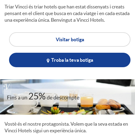
Triar Vincci és triar hotels que han estat dissenyats i creats
l
pensant en el client que busca en cada viatge i en cada estada
una experiència única. Benvingut a Vincci Hotels.
e
Visitar botiga
c
Troba la teva botiga
o
m
25%
Fins a un
de descompte
e
Vostè és el nostre protagonista. Volem que la seva estada en
r
Vincci Hotels sigui un experiència única.