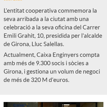
L'entitat cooperativa commemora la
e
seva arribada a la ciutat amb una
celebració a la seva oficina del Carrer
s
Emili Grahit, 10, presidida per l'alcalde
S
de Girona, Lluc Salellas.
Actualment, Caixa Enginyers compta
o
amb més de 9.300 socis i sòcies a
Girona, i gestiona un volum de negoci
c
de més de 320 M d'euros.
i
a