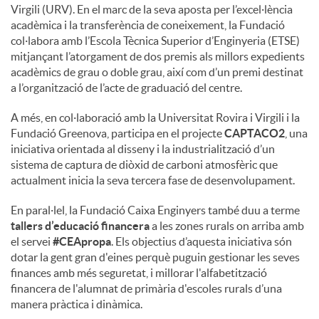
Virgili (URV). En el marc de la seva aposta per l’excel·lència
acadèmica i la transferència de coneixement, la Fundació
col·labora amb l’Escola Tècnica Superior d’Enginyeria (ETSE)
mitjançant l’atorgament de dos premis als millors expedients
acadèmics de grau o doble grau, així com d’un premi destinat
a l’organització de l’acte de graduació del centre.
A més, en col·laboració amb la Universitat Rovira i Virgili i la
Fundació Greenova, participa en el projecte
CAPTACO2
, una
iniciativa orientada al disseny i la industrialització d’un
sistema de captura de diòxid de carboni atmosfèric que
actualment inicia la seva tercera fase de desenvolupament.
En paral·lel, la Fundació Caixa Enginyers també duu a terme
tallers d’educació financera
a les zones rurals on arriba amb
el servei
#CEApropa
. Els objectius d’aquesta iniciativa són
dotar la gent gran d'eines perquè puguin gestionar les seves
finances amb més seguretat, i millorar l'alfabetització
financera de l'alumnat de primària d'escoles rurals d’una
manera pràctica i dinàmica.