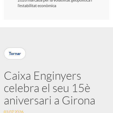
2026 marcada per la volatilitat geopolítica i
l’estabilitat econòmica
i
r
a
Tornar
X
Caixa Enginyers
a
celebra el seu 15è
r
aniversari a Girona
x
03.07.2026