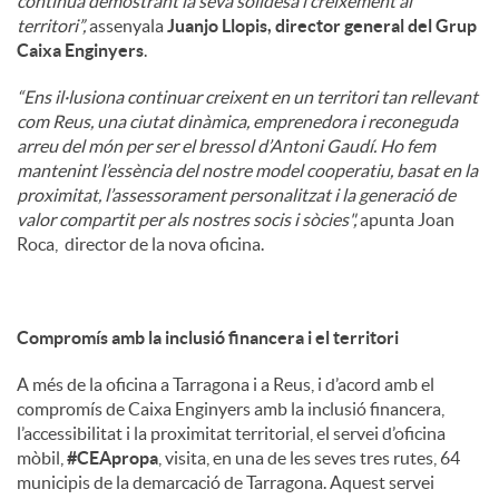
continua demostrant la seva solidesa i creixement al
territori”,
assenyala
Juanjo Llopis, director general del Grup
Caixa Enginyers
.
“Ens il·lusiona continuar creixent en un territori tan rellevant
com Reus, una ciutat dinàmica, emprenedora i reconeguda
arreu del món per ser el bressol d’Antoni Gaudí. Ho fem
mantenint l’essència del nostre model cooperatiu, basat en la
proximitat, l’assessorament personalitzat i la generació de
valor compartit per als nostres socis i sòcies",
apunta Joan
Roca, director de la nova oficina.
Compromís amb la inclusió financera i el territori
A més de la oficina a Tarragona i a Reus, i d’acord amb el
compromís de Caixa Enginyers amb la inclusió financera,
l’accessibilitat i la proximitat territorial, el servei d’oficina
mòbil,
#CEApropa
, visita, en una de les seves tres rutes, 64
municipis de la demarcació de Tarragona. Aquest servei