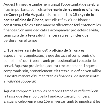
Aquest trimestre també hem tingut l'oportunitat de celebrar
fites importants, com els
aniversaris de les nostres oficines
de Còrsega i Via Augusta
, a Barcelona, ​​i els
15 anys de la
nostra oficina de Girona
, tots ells reflex d'una història
construïda gràcies a una manera diferent de fer i entendre les
finances. Són anys dedicats a acompanyar projectes de vida,
tenir cura de la teva salut financera i crear vincles que
perduren en el temps.
El
15è aniversari de la nostra oficina de Girona
és
especialment significatiu, ja que destaca el compromís d'un
equip humà que treballa amb professionalitat i vocació de
servei. Aquesta proximitat, aquest tracte personal i aquest
compromís són, probablement, els trets que defineixen millor
la nostra manera d'humanitzar les finances i de donar sentit
al
valor de cooperar
.
Aquest compromís amb les persones també es reflecteix en
la tasca que desenvolupa la Fundació Caixa Enginyers.
Enguany celebrem el seu 15è aniversari amb tu impulsant les