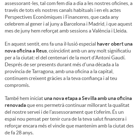
assessorant-les, tal com fem dia a dia a les nostres oficines, a
través de tots els nostres canals habituals i en els actes
Perspectives Econòmiques i Financeres, que cada any
celebrem al gener i al juny a Barcelona i Madrid, i que aquest
mes de juny hem reforçat amb sessions a València i Lleida.
En aquest sentit, ens fa una il·lusió especial
haver obert una
nova oficina a Reus
, coincidint amb un any molt significatiu
per a la ciutat: el del centenari de la mort d'Antoni Gaudí.
Després de ser presents durant més d'una dècada a la
província de Tarragona, amb una oficina a la capital,
continuem creixent gràcies a la teva confiança i al teu
compromís.
També hem iniciat
una nova etapa a Sevilla amb una oficina
renovada
que ens permetrà continuar millorant la qualitat
del nostre servei i de l'assessorament que t’oferim. És un
espai nou pensat per tenir cura de la teva salut financera i
reforçar encara més el vincle que mantenim amb la ciutat des
de fa 28 anys.