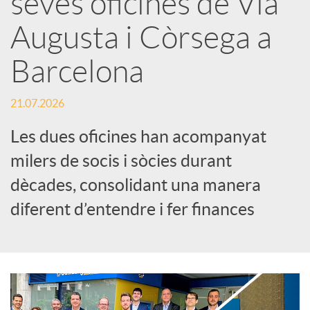
seves oficines de Via
Augusta i Còrsega a
c
Barcelona
a
21.07.2026
d
Les dues oficines han acompanyat
milers de socis i sòcies durant
o
dècades, consolidant una manera
diferent d’entendre i fer finances
r
d
e