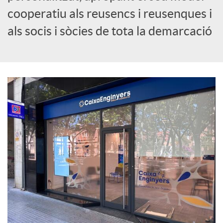
cooperatiu als reusencs i reusenques i
c
als socis i sòcies de tota la demarcació
i
a
l
s