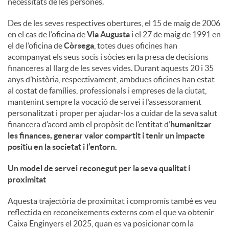
necessitats de les persones.
u
Des de les seves respectives obertures, el 15 de maig de 2006
en el cas de l’oficina de
Via Augusta
i el 27 de maig de 1991 en
el de l’oficina de
Còrsega
, totes dues oficines han
t
acompanyat els seus socis i sòcies en la presa de decisions
financeres al llarg de les seves vides. Durant aquests 20 i 35
anys d’història, respectivament, ambdues oficines han estat
s
al costat de famílies, professionals i empreses de la ciutat,
mantenint sempre la vocació de servei i l’assessorament
personalitzat i proper per ajudar-los a cuidar de la seva salut
financera d’acord amb el propòsit de l’entitat d’
humanitzar
les finances, generar valor compartit i tenir un impacte
positiu en la societat i l’entorn
.
Un model de servei reconegut per la seva qualitat i
proximitat
Aquesta trajectòria de proximitat i compromís també es veu
reflectida en reconeixements externs com el que va obtenir
Caixa Enginyers el 2025, quan es va posicionar com la