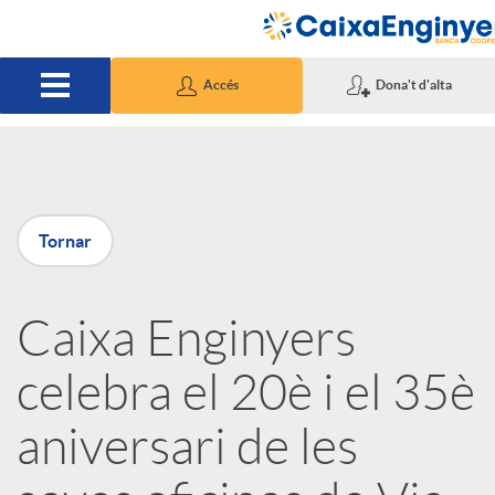
Salta al contingut principal
Accés
Dona't d'alta
P
Tornar
u
Caixa Enginyers
b
celebra el 20è i el 35è
l
aniversari de les
i