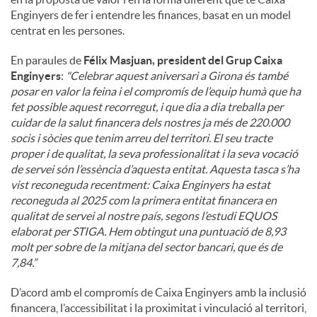
Enginyers de fer i entendre les finances, basat en un model
centrat en les persones.
En paraules de
Félix Masjuan, president del Grup Caixa
Enginyers
:
"
Celebrar aquest aniversari a Girona és també
posar en valor la feina i el compromís de l’equip humà que ha
fet possible aquest recorregut, i que dia a dia treballa per
cuidar de la salut financera dels nostres ja més de 220.000
socis i sòcies que tenim arreu del territori. El seu tracte
proper i de qualitat, la seva professionalitat i la seva vocació
de servei són l’essència d’aquesta entitat. Aquesta tasca s’ha
vist reconeguda recentment: Caixa Enginyers ha estat
reconeguda al 2025 com la primera entitat financera en
qualitat de servei al nostre país, segons l’estudi EQUOS
elaborat per STIGA. Hem obtingut una puntuació de 8,93
molt per sobre de la mitjana del sector bancari, que és de
7,84.”
D’acord amb el compromís de Caixa Enginyers amb la inclusió
financera, l’accessibilitat i la proximitat i vinculació al territori,