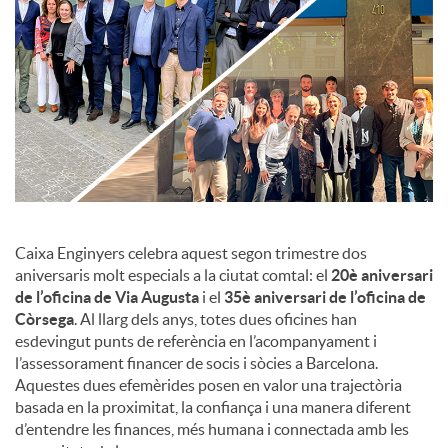
c
o
n
t
Caixa Enginyers celebra aquest segon trimestre dos
aniversaris molt especials a la ciutat comtal: el
20è aniversari
de l’oficina de Via Augusta
i el
35è aniversari de l’oficina de
i
Còrsega
. Al llarg dels anys, totes dues oficines han
esdevingut punts de referència en l’acompanyament i
n
l’assessorament financer de socis i sòcies a Barcelona.
Aquestes dues efemèrides posen en valor una trajectòria
basada en la proximitat, la confiança i una manera diferent
g
d’entendre les finances, més humana i connectada amb les