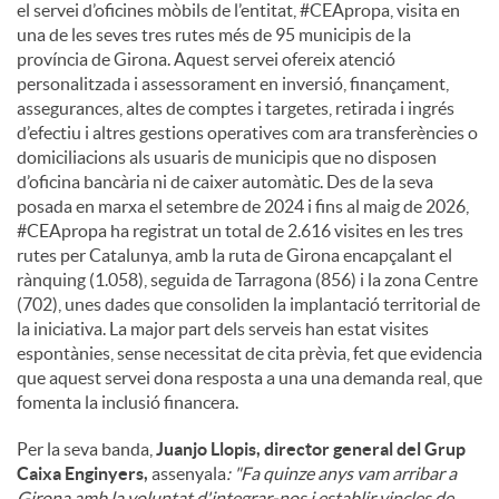
el servei d’oficines mòbils de l’entitat, #CEApropa, visita en
una de les seves tres rutes més de 95 municipis de la
província de Girona. Aquest servei ofereix atenció
personalitzada i assessorament en inversió, finançament,
assegurances, altes de comptes i targetes, retirada i ingrés
d’efectiu i altres gestions operatives com ara transferències o
domiciliacions als usuaris de municipis que no disposen
d’oficina bancària ni de caixer automàtic. Des de la seva
posada en marxa el setembre de 2024 i fins al maig de 2026,
#CEApropa ha registrat un total de 2.616 visites en les tres
rutes per Catalunya, amb la ruta de Girona encapçalant el
rànquing (1.058), seguida de Tarragona (856) i la zona Centre
(702), unes dades que consoliden la implantació territorial de
la iniciativa. La major part dels serveis han estat visites
espontànies, sense necessitat de cita prèvia, fet que evidencia
que aquest servei dona resposta a una una demanda real, que
fomenta la inclusió financera.
Per la seva banda,
Juanjo Llopis, director general del Grup
Caixa Enginyers,
assenyala
: "Fa quinze anys vam arribar a
Girona amb la voluntat d'integrar-nos i establir vincles de