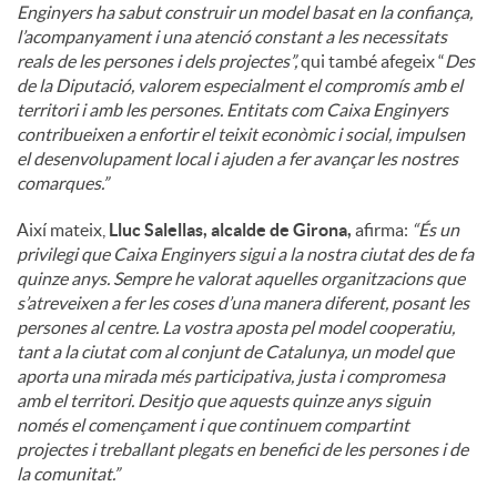
Enginyers ha sabut construir un model basat en la confiança,
l’acompanyament i una atenció constant a les necessitats
reals de les persones i dels projectes”,
qui també afegeix “
Des
de la Diputació, valorem especialment el compromís amb el
territori i amb les persones. Entitats com Caixa Enginyers
contribueixen a enfortir el teixit econòmic i social, impulsen
el desenvolupament local i ajuden a fer avançar les nostres
comarques.”
Així mateix,
Lluc Salellas, alcalde de Girona,
afirma:
“És un
privilegi que Caixa Enginyers sigui a la nostra ciutat des de fa
quinze anys. Sempre he valorat aquelles organitzacions que
s’atreveixen a fer les coses d’una manera diferent, posant les
persones al centre. La vostra aposta pel model cooperatiu,
tant a la ciutat com al conjunt de Catalunya, un model que
aporta una mirada més participativa, justa i compromesa
amb el territori. Desitjo que aquests quinze anys siguin
només el començament i que continuem compartint
projectes i treballant plegats en benefici de les persones i de
la comunitat.”