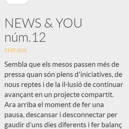
X
NEWS & YOU
a
núm.12
r
21.07.2026
x
Sembla que els mesos passen més de
pressa quan són plens d'iniciatives, de
e
nous reptes i de la il·lusió de continuar
avançant en un projecte compartit.
s
Ara arriba el moment de fer una
pausa, descansar i desconnectar per
S
gaudir d’uns dies diferents i fer balanç