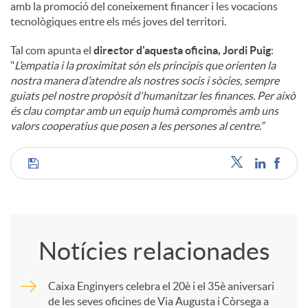
amb la promoció del coneixement financer i les vocacions
tecnològiques entre els més joves del territori.
Tal com apunta el
director d'aquesta oficina, Jordi Puig
:
"
L’empatia i la proximitat són els principis que orienten la
nostra manera d’atendre als nostres socis i sòcies, sempre
guiats pel nostre propòsit d'humanitzar les finances. Per això
és clau comptar amb un equip humà compromès amb uns
valors cooperatius que posen a les persones al centre.”
C
o
Notícies relacionades
m
Caixa Enginyers celebra el 20è i el 35è aniversari
de les seves oficines de Via Augusta i Còrsega a