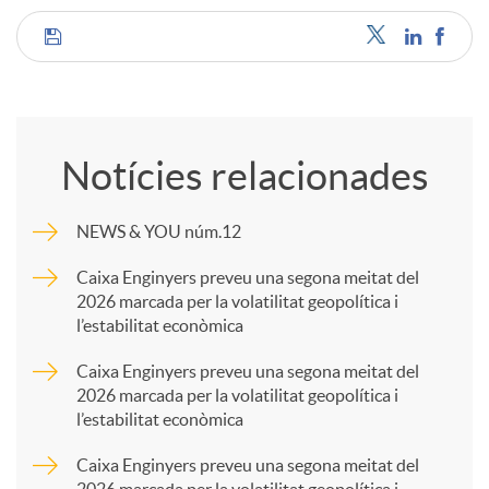
C
o
Notícies relacionades
m
NEWS & YOU núm.12
p
Caixa Enginyers preveu una segona meitat del
2026 marcada per la volatilitat geopolítica i
l’estabilitat econòmica
a
Caixa Enginyers preveu una segona meitat del
2026 marcada per la volatilitat geopolítica i
r
l’estabilitat econòmica
Caixa Enginyers preveu una segona meitat del
t