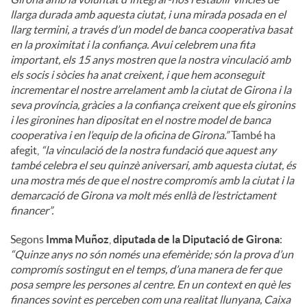
llarga durada amb aquesta ciutat, i una mirada posada en el
llarg termini, a través d’un model de banca cooperativa basat
en la proximitat i la confiança. Avui celebrem una fita
important, els 15 anys mostren que la nostra vinculació amb
els socis i sòcies ha anat creixent, i que hem aconseguit
incrementar el nostre arrelament amb la ciutat de Girona i la
seva província, gràcies a la confiança creixent que els gironins
i les gironines han dipositat en el nostre model de banca
cooperativa i en l’equip de la oficina de Girona.”
També ha
afegit,
“la vinculació de la nostra fundació que aquest any
també celebra el seu quinzè aniversari, amb aquesta ciutat, és
una mostra més de que el nostre compromís amb la ciutat i la
demarcació de Girona va molt més enllà de l’estrictament
financer”.
Segons
Imma Muñoz
,
diputada de la Diputació de Girona
:
“Quinze anys no són només una efemèride; són la prova d’un
compromís sostingut en el temps, d’una manera de fer que
posa sempre les persones al centre. En un context en què les
finances sovint es perceben com una realitat llunyana, Caixa