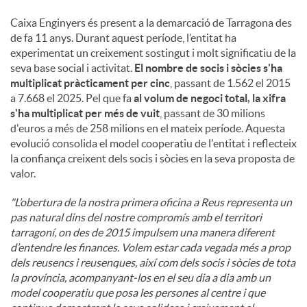
Caixa Enginyers és present a la demarcació de Tarragona des
de fa 11 anys. Durant aquest període, l’entitat ha
experimentat un creixement sostingut i molt significatiu de la
seva base social i activitat.
El nombre de socis i sòcies s'ha
multiplicat pràcticament per cinc
, passant de 1.562 el 2015
a 7.668 el 2025. Pel que fa
al volum de negoci total, la xifra
s'ha multiplicat per més de vuit
, passant de 30 milions
d'euros a més de 258 milions en el mateix període. Aquesta
evolució consolida el model cooperatiu de l'entitat i reflecteix
la confiança creixent dels socis i sòcies en la seva proposta de
valor.
"L’obertura de la nostra primera oficina a Reus representa un
pas natural dins del nostre compromís amb el territori
tarragoní, on des de 2015 impulsem una manera diferent
d’entendre les finances. Volem estar cada vegada més a prop
dels reusencs i reusenques, així com dels socis i sòcies de tota
la província, acompanyant-los en el seu dia a dia amb un
model cooperatiu que posa les persones al centre i que