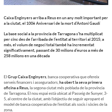
Caixa Enginyers arriba a Reus en un any molt important per
a la ciutat, el 100è Aniversari de la mort d’Antoni Gaudí
La base social a la província de Tarragona s’ha multiplicat
per cinc des de l’arribada de l’entitat al territori al 2015; a
més, el volum de negoci total també ha incrementat
significativament, passant de 30 milions d’euros a més de
258 milions en una dècada
El
Grup Caixa Enginyers
, banca cooperativa que ofereix
serveis financers i asseguradors,
ha obert la seva primera
oficina a Reus,
la segona ciutat més poblada de la província
de Tarragona. El nou espai està ubicat al Passeig de Sunyer, 3-
5, al centre de la ciutat, amb l’objectiu de seguir apropant el
model de banca cooperativa de l’entitat als socis i sòcies de la
zona.