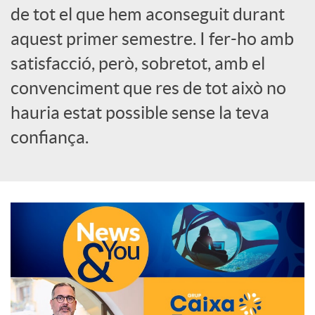
de tot el que hem aconseguit durant
o
aquest primer semestre. I fer-ho amb
c
satisfacció, però, sobretot, amb el
convenciment que res de tot això no
i
hauria estat possible sense la teva
confiança.
a
l
s