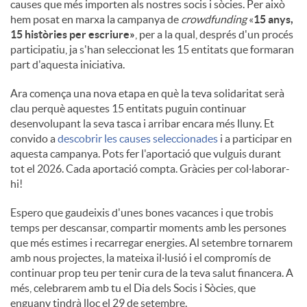
causes que més importen als nostres socis i sòcies. Per això
hem posat en marxa la campanya de
crowdfunding
«
15 anys,
15 històries per escriure»
, per a la qual, després d'un procés
participatiu, ja s'han seleccionat les 15 entitats que formaran
part d'aquesta iniciativa.
Ara comença una nova etapa en què la teva solidaritat serà
clau perquè aquestes 15 entitats puguin continuar
desenvolupant la seva tasca i arribar encara més lluny. Et
convido a
descobrir les causes seleccionades
i a participar en
aquesta campanya. Pots fer l'aportació que vulguis durant
tot el 2026. Cada aportació compta. Gràcies per col·laborar-
hi!
Espero que gaudeixis d'unes bones vacances i que trobis
temps per descansar, compartir moments amb les persones
que més estimes i recarregar energies. Al setembre tornarem
amb nous projectes, la mateixa il·lusió i el compromís de
continuar prop teu per tenir cura de la teva salut financera. A
més, celebrarem amb tu el Dia dels Socis i Sòcies, que
enguany tindrà lloc el 29 de setembre.