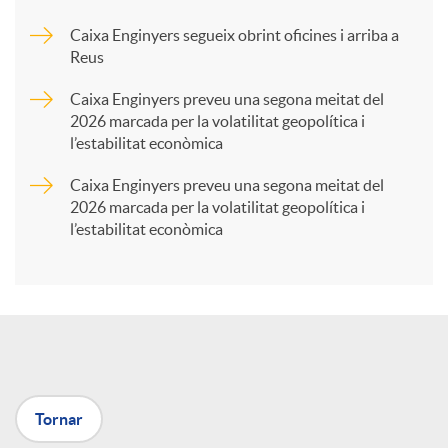
Caixa Enginyers segueix obrint oficines i arriba a
a
Reus
Caixa Enginyers preveu una segona meitat del
r
2026 marcada per la volatilitat geopolítica i
l’estabilitat econòmica
t
Caixa Enginyers preveu una segona meitat del
2026 marcada per la volatilitat geopolítica i
l’estabilitat econòmica
i
r
a
Tornar
X