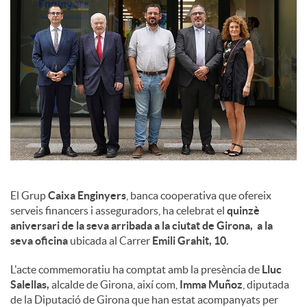
l
s
El Grup
Caixa Enginyers
, banca cooperativa que ofereix
serveis financers i asseguradors, ha celebrat el
quinzè
aniversari de la seva arribada a la ciutat de Girona, a la
seva oficina
ubicada al Carrer
Emili Grahit, 10.
L'acte commemoratiu ha comptat amb la presència de
Lluc
Salellas,
alcalde de Girona, així com,
Imma Muñoz
, diputada
de la Diputació de Girona que han estat acompanyats per