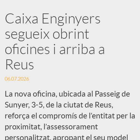
a
Caixa Enginyers
segueix obrint
r
oficines i arriba a
x
Reus
e
06.07.2026
s
La nova oficina, ubicada al Passeig de
Sunyer, 3-5, de la ciutat de Reus,
S
reforça el compromís de l’entitat per la
proximitat, l’assessorament
o
personalitzat, apropant el seu model