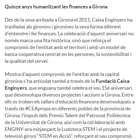
Quinze anys humanitzant les finances a Girona
Des de la seva arribada a Girona el 2011, Caixa Enginyers ha
traslladat als gironins i gironines la seva forma diferent
d'entendre i fer finances. La celebració d'aquest aniversari no
només marca una fita històrica, sinó que reforça el
compromís de l'entitat amb el territori i amb un model de
banca cooperativa centrat en les persones, la sostenibilitat i
la qualitat del servei.
Mostra d'aquest compromís de l'entitat amb la capital
gironina s'ha articulat també a través de la
Fundació Caixa
Enginyers
, que enguany també celebra el seu 15è aniversari,
que desenvolupa diversos projectes i accions a Girona. Entre
ells es troben els tallers d’educació financera desenvolupats a
través de #CEApropa en diferents pobles de la província de
Girona, l’impuls dels Premis Talent del Patronat Politècnica
de la Universitat de Girona, així com la col·laboració amb
ENGINY-era mitjançant la Ludoteca STEM i el projecte de
televisió gironí “STEM en Acció”, reforçant el seu compromís