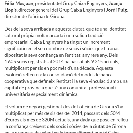
Félix Masjuan
, president del Grup Caixa Enginyers,
Juanjo
Llopis
, director general del Grup Caixa Enginyers i
Jordi Puig
,
director de l'oficina de Girona.
Des de la seva arribada a aquesta ciutat, que té una identitat
cultural pròpia molt marcada i una sòlida tradició
empresarial, Caixa Enginyers ha tingut un increment
significatiu en el seu nombre de socis i sòcies que ha anat
dipositat la seva confiança en l’entitat, any rere any. Dels
1.605 socis registrats al 2014 ha passat als 9.315 actuals,
multiplicant per sis en poc més d’una dècada. Aquesta
evolució reflecteix la consolidació del model de banca
cooperativa que defineix l’entitat i la seva vinculació amb una
capital de província que té una comunitat professional i
universitària especialment dinàmica.
El volum de negoci gestionat des de l'oficina de Girona s'ha
multiplicat per més de sis des del 2014, passant dels 50M
d’euros als més de 320M actuals, una dada que posa en relleu
la confiança creixent dels socis i sòcies de la ciutat de Girona
en la proposta de valor i en la forma diferent que té Caixa