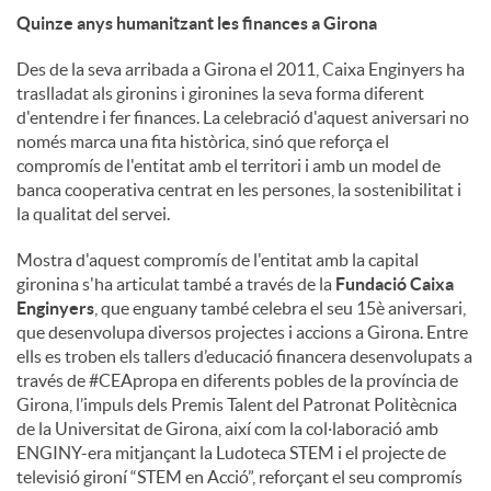
Quinze anys humanitzant les finances a Girona
Des de la seva arribada a Girona el 2011, Caixa Enginyers ha
traslladat als gironins i gironines la seva forma diferent
d'entendre i fer finances. La celebració d'aquest aniversari no
només marca una fita històrica, sinó que reforça el
compromís de l'entitat amb el territori i amb un model de
banca cooperativa centrat en les persones, la sostenibilitat i
la qualitat del servei.
Mostra d'aquest compromís de l'entitat amb la capital
gironina s'ha articulat també a través de la
Fundació Caixa
Enginyers
, que enguany també celebra el seu 15è aniversari,
que desenvolupa diversos projectes i accions a Girona. Entre
ells es troben els tallers d’educació financera desenvolupats a
través de #CEApropa en diferents pobles de la província de
Girona, l’impuls dels Premis Talent del Patronat Politècnica
de la Universitat de Girona, així com la col·laboració amb
ENGINY-era mitjançant la Ludoteca STEM i el projecte de
televisió gironí “STEM en Acció”, reforçant el seu compromís