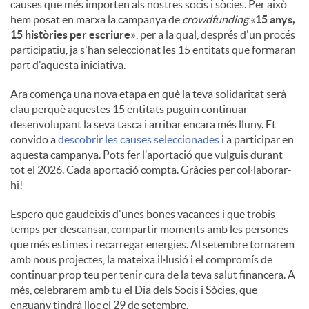
causes que més importen als nostres socis i sòcies. Per això
hem posat en marxa la campanya de
crowdfunding
«
15 anys,
15 històries per escriure»
, per a la qual, després d'un procés
participatiu, ja s'han seleccionat les 15 entitats que formaran
part d'aquesta iniciativa.
Ara comença una nova etapa en què la teva solidaritat serà
clau perquè aquestes 15 entitats puguin continuar
desenvolupant la seva tasca i arribar encara més lluny. Et
convido a
descobrir les causes seleccionades
i a participar en
aquesta campanya. Pots fer l'aportació que vulguis durant
tot el 2026. Cada aportació compta. Gràcies per col·laborar-
hi!
Espero que gaudeixis d'unes bones vacances i que trobis
temps per descansar, compartir moments amb les persones
que més estimes i recarregar energies. Al setembre tornarem
amb nous projectes, la mateixa il·lusió i el compromís de
continuar prop teu per tenir cura de la teva salut financera. A
més, celebrarem amb tu el Dia dels Socis i Sòcies, que
enguany tindrà lloc el 29 de setembre.