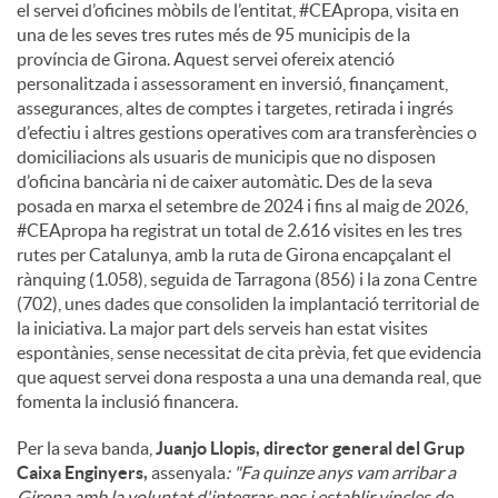
el servei d’oficines mòbils de l’entitat, #CEApropa, visita en
una de les seves tres rutes més de 95 municipis de la
província de Girona. Aquest servei ofereix atenció
personalitzada i assessorament en inversió, finançament,
assegurances, altes de comptes i targetes, retirada i ingrés
d’efectiu i altres gestions operatives com ara transferències o
domiciliacions als usuaris de municipis que no disposen
d’oficina bancària ni de caixer automàtic. Des de la seva
posada en marxa el setembre de 2024 i fins al maig de 2026,
#CEApropa ha registrat un total de 2.616 visites en les tres
rutes per Catalunya, amb la ruta de Girona encapçalant el
rànquing (1.058), seguida de Tarragona (856) i la zona Centre
(702), unes dades que consoliden la implantació territorial de
la iniciativa. La major part dels serveis han estat visites
espontànies, sense necessitat de cita prèvia, fet que evidencia
que aquest servei dona resposta a una una demanda real, que
fomenta la inclusió financera.
Per la seva banda,
Juanjo Llopis, director general del Grup
Caixa Enginyers,
assenyala
: "Fa quinze anys vam arribar a
Girona amb la voluntat d'integrar-nos i establir vincles de