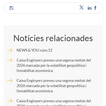
C
o
Notícies relacionades
m
NEWS & YOU núm.12
p
Caixa Enginyers preveu una segona meitat del
2026 marcada per la volatilitat geopolítica i
l’estabilitat econòmica
a
Caixa Enginyers preveu una segona meitat del
2026 marcada per la volatilitat geopolítica i
r
l’estabilitat econòmica
Caixa Enginyers preveu una segona meitat del
t