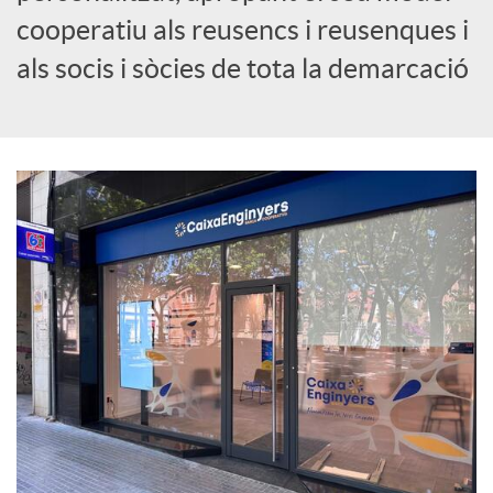
cooperatiu als reusencs i reusenques i
c
als socis i sòcies de tota la demarcació
i
a
l
s