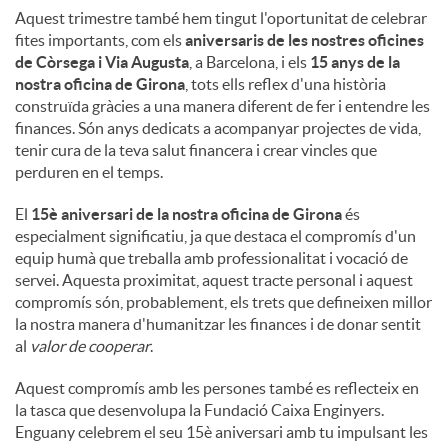
Aquest trimestre també hem tingut l'oportunitat de celebrar
fites importants, com els
aniversaris de les nostres oficines
de Còrsega i Via Augusta
, a Barcelona, ​​i els
15 anys de la
nostra oficina de Girona
, tots ells reflex d'una història
construïda gràcies a una manera diferent de fer i entendre les
finances. Són anys dedicats a acompanyar projectes de vida,
tenir cura de la teva salut financera i crear vincles que
perduren en el temps.
El
15è aniversari de la nostra oficina de Girona
és
especialment significatiu, ja que destaca el compromís d'un
equip humà que treballa amb professionalitat i vocació de
servei. Aquesta proximitat, aquest tracte personal i aquest
compromís són, probablement, els trets que defineixen millor
la nostra manera d'humanitzar les finances i de donar sentit
al
valor de cooperar
.
Aquest compromís amb les persones també es reflecteix en
la tasca que desenvolupa la Fundació Caixa Enginyers.
Enguany celebrem el seu 15è aniversari amb tu impulsant les