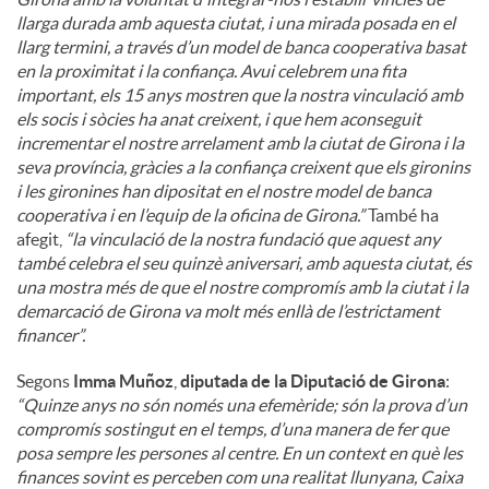
llarga durada amb aquesta ciutat, i una mirada posada en el
llarg termini, a través d’un model de banca cooperativa basat
en la proximitat i la confiança. Avui celebrem una fita
important, els 15 anys mostren que la nostra vinculació amb
els socis i sòcies ha anat creixent, i que hem aconseguit
incrementar el nostre arrelament amb la ciutat de Girona i la
seva província, gràcies a la confiança creixent que els gironins
i les gironines han dipositat en el nostre model de banca
cooperativa i en l’equip de la oficina de Girona.”
També ha
afegit,
“la vinculació de la nostra fundació que aquest any
també celebra el seu quinzè aniversari, amb aquesta ciutat, és
una mostra més de que el nostre compromís amb la ciutat i la
demarcació de Girona va molt més enllà de l’estrictament
financer”.
Segons
Imma Muñoz
,
diputada de la Diputació de Girona
:
“Quinze anys no són només una efemèride; són la prova d’un
compromís sostingut en el temps, d’una manera de fer que
posa sempre les persones al centre. En un context en què les
finances sovint es perceben com una realitat llunyana, Caixa