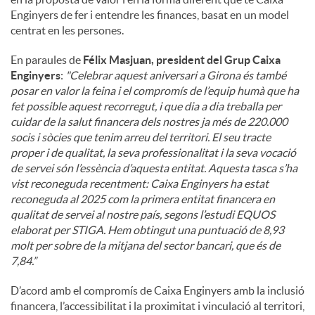
Enginyers de fer i entendre les finances, basat en un model
centrat en les persones.
En paraules de
Félix Masjuan, president del Grup Caixa
Enginyers
:
"
Celebrar aquest aniversari a Girona és també
posar en valor la feina i el compromís de l’equip humà que ha
fet possible aquest recorregut, i que dia a dia treballa per
cuidar de la salut financera dels nostres ja més de 220.000
socis i sòcies que tenim arreu del territori. El seu tracte
proper i de qualitat, la seva professionalitat i la seva vocació
de servei són l’essència d’aquesta entitat. Aquesta tasca s’ha
vist reconeguda recentment: Caixa Enginyers ha estat
reconeguda al 2025 com la primera entitat financera en
qualitat de servei al nostre país, segons l’estudi EQUOS
elaborat per STIGA. Hem obtingut una puntuació de 8,93
molt per sobre de la mitjana del sector bancari, que és de
7,84.”
D’acord amb el compromís de Caixa Enginyers amb la inclusió
financera, l’accessibilitat i la proximitat i vinculació al territori,