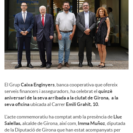
l
s
El Grup
Caixa Enginyers
, banca cooperativa que ofereix
serveis financers i asseguradors, ha celebrat el
quinzè
aniversari de la seva arribada a la ciutat de Girona, a la
seva oficina
ubicada al Carrer
Emili Grahit, 10.
L'acte commemoratiu ha comptat amb la presència de
Lluc
Salellas,
alcalde de Girona, així com,
Imma Muñoz
, diputada
de la Diputació de Girona que han estat acompanyats per