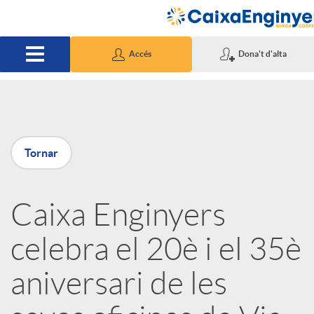
Salta al contingut principal
Accés
Dona't d'alta
P
Tornar
u
Caixa Enginyers
b
celebra el 20è i el 35è
l
aniversari de les
i