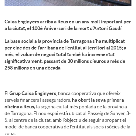
Caixa Enginyers arriba a Reus en un any molt important per
a la ciutat, el 100è Aniversari de la mort d’Antoni Gaudí
La base social a la província de Tarragona s’ha multiplicat
per cinc des de l’arribada de l’entitat al territori al 2015; a
més, el volum de negoci total també ha incrementat
significativament, passant de 30 milions d’euros a més de
258 milions en una dècada
El
Grup Caixa Enginyers
, banca cooperativa que ofereix
serveis financers i asseguradors,
ha obert la seva primera
oficina a Reus,
la segona ciutat més poblada de la província
de Tarragona. El nou espai està ubicat al Passeig de Sunyer, 3-
5, al centre de la ciutat, amb l’objectiu de seguir apropant el
model de banca cooperativa de l’entitat als socis i sòcies de la
zona.