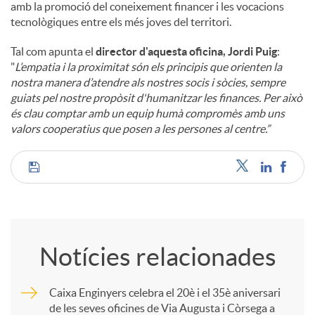
amb la promoció del coneixement financer i les vocacions
tecnològiques entre els més joves del territori.
Tal com apunta el
director d'aquesta oficina, Jordi Puig
:
"
L’empatia i la proximitat són els principis que orienten la
nostra manera d’atendre als nostres socis i sòcies, sempre
guiats pel nostre propòsit d'humanitzar les finances. Per això
és clau comptar amb un equip humà compromès amb uns
valors cooperatius que posen a les persones al centre.”
C
o
Notícies relacionades
m
Caixa Enginyers celebra el 20è i el 35è aniversari
de les seves oficines de Via Augusta i Còrsega a