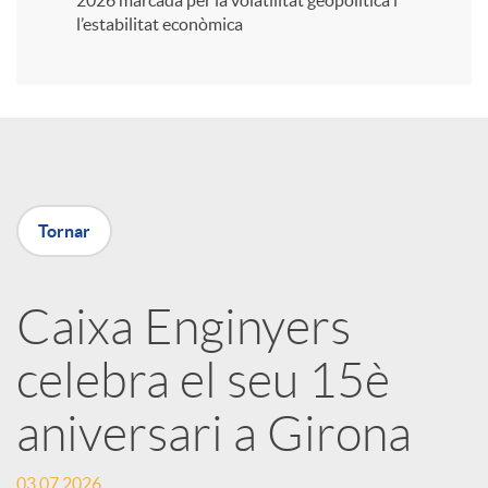
2026 marcada per la volatilitat geopolítica i
l’estabilitat econòmica
i
r
a
Tornar
X
Caixa Enginyers
a
celebra el seu 15è
r
aniversari a Girona
x
03.07.2026