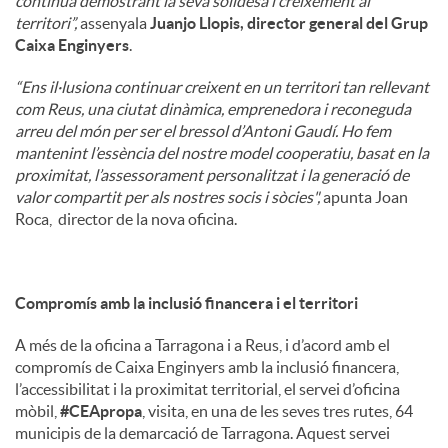
continua demostrant la seva solidesa i creixement al
territori”,
assenyala
Juanjo Llopis, director general del Grup
Caixa Enginyers
.
“Ens il·lusiona continuar creixent en un territori tan rellevant
com Reus, una ciutat dinàmica, emprenedora i reconeguda
arreu del món per ser el bressol d’Antoni Gaudí. Ho fem
mantenint l’essència del nostre model cooperatiu, basat en la
proximitat, l’assessorament personalitzat i la generació de
valor compartit per als nostres socis i sòcies",
apunta Joan
Roca, director de la nova oficina.
Compromís amb la inclusió financera i el territori
A més de la oficina a Tarragona i a Reus, i d’acord amb el
compromís de Caixa Enginyers amb la inclusió financera,
l’accessibilitat i la proximitat territorial, el servei d’oficina
mòbil,
#CEApropa
, visita, en una de les seves tres rutes, 64
municipis de la demarcació de Tarragona. Aquest servei