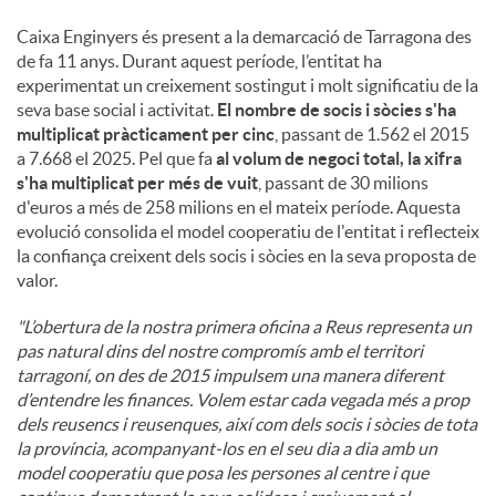
Caixa Enginyers és present a la demarcació de Tarragona des
de fa 11 anys. Durant aquest període, l’entitat ha
experimentat un creixement sostingut i molt significatiu de la
seva base social i activitat.
El nombre de socis i sòcies s'ha
multiplicat pràcticament per cinc
, passant de 1.562 el 2015
a 7.668 el 2025. Pel que fa
al volum de negoci total, la xifra
s'ha multiplicat per més de vuit
, passant de 30 milions
d'euros a més de 258 milions en el mateix període. Aquesta
evolució consolida el model cooperatiu de l'entitat i reflecteix
la confiança creixent dels socis i sòcies en la seva proposta de
valor.
"L’obertura de la nostra primera oficina a Reus representa un
pas natural dins del nostre compromís amb el territori
tarragoní, on des de 2015 impulsem una manera diferent
d’entendre les finances. Volem estar cada vegada més a prop
dels reusencs i reusenques, així com dels socis i sòcies de tota
la província, acompanyant-los en el seu dia a dia amb un
model cooperatiu que posa les persones al centre i que