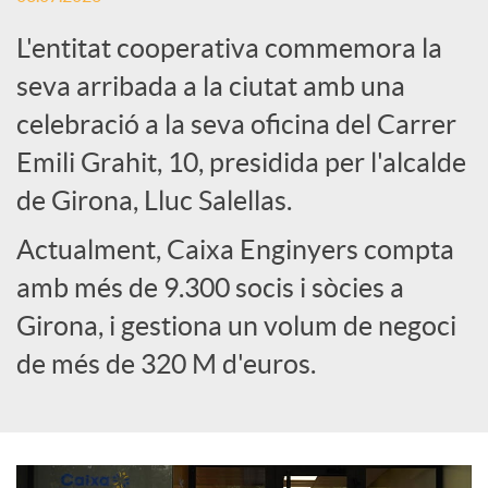
L'entitat cooperativa commemora la
e
seva arribada a la ciutat amb una
celebració a la seva oficina del Carrer
s
Emili Grahit, 10, presidida per l'alcalde
S
de Girona, Lluc Salellas.
Actualment, Caixa Enginyers compta
o
amb més de 9.300 socis i sòcies a
Girona, i gestiona un volum de negoci
c
de més de 320 M d'euros.
i
a