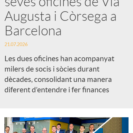
seves oficines de Via
Augusta i Còrsega a
c
Barcelona
a
21.07.2026
d
Les dues oficines han acompanyat
milers de socis i sòcies durant
o
dècades, consolidant una manera
diferent d’entendre i fer finances
r
d
e