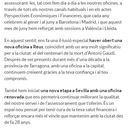
assessorant-les, tal com fem dia a dia a les nostres oficines, a
través de tots els nostres canals habituals i en els actes
Perspectives Econòmiques i Financeres, que cada any
celebrem al gener i al juny a Barcelona i Madrid, i que aquest
mes de juny hem reforçat amb sessions a València i Lleida.
En aquest sentit, ens fa una il·lusió especial
haver obert una
nova oficina a Reus
, coincidint amb un any molt significatiu
per a la ciutat: el del centenari de la mort d'Antoni Gaudí.
Després de ser presents durant més d'una dècada a la
província de Tarragona, amb una oficina a la capital,
continuem creixent gràcies a la teva confiança i al teu
compromís.
També hem iniciat
una nova etapa a Sevilla amb una oficina
renovada
que ens permetrà continuar millorant la qualitat
del nostre servei i de l'assessorament que t’oferim. És un
espai nou pensat per tenir cura de la teva salut financera i
reforçar encara més el vincle que mantenim amb la ciutat des
de fa 28 anys.