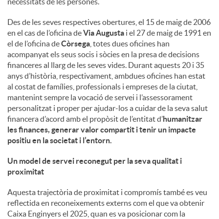
necessitats de les persones.
u
Des de les seves respectives obertures, el 15 de maig de 2006
en el cas de l’oficina de
Via Augusta
i el 27 de maig de 1991 en
el de l’oficina de
Còrsega
, totes dues oficines han
t
acompanyat els seus socis i sòcies en la presa de decisions
financeres al llarg de les seves vides. Durant aquests 20 i 35
anys d’història, respectivament, ambdues oficines han estat
s
al costat de famílies, professionals i empreses de la ciutat,
mantenint sempre la vocació de servei i l’assessorament
personalitzat i proper per ajudar-los a cuidar de la seva salut
financera d’acord amb el propòsit de l’entitat d’
humanitzar
les finances, generar valor compartit i tenir un impacte
positiu en la societat i l’entorn
.
Un model de servei reconegut per la seva qualitat i
proximitat
Aquesta trajectòria de proximitat i compromís també es veu
reflectida en reconeixements externs com el que va obtenir
Caixa Enginyers el 2025, quan es va posicionar com la