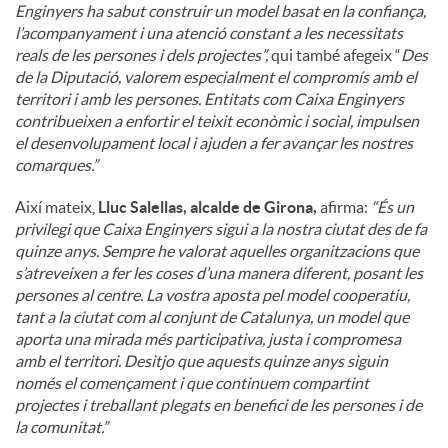
Enginyers ha sabut construir un model basat en la confiança,
l’acompanyament i una atenció constant a les necessitats
reals de les persones i dels projectes”,
qui també afegeix “
Des
de la Diputació, valorem especialment el compromís amb el
territori i amb les persones. Entitats com Caixa Enginyers
contribueixen a enfortir el teixit econòmic i social, impulsen
el desenvolupament local i ajuden a fer avançar les nostres
comarques.”
Així mateix,
Lluc Salellas, alcalde de Girona,
afirma:
“És un
privilegi que Caixa Enginyers sigui a la nostra ciutat des de fa
quinze anys. Sempre he valorat aquelles organitzacions que
s’atreveixen a fer les coses d’una manera diferent, posant les
persones al centre. La vostra aposta pel model cooperatiu,
tant a la ciutat com al conjunt de Catalunya, un model que
aporta una mirada més participativa, justa i compromesa
amb el territori. Desitjo que aquests quinze anys siguin
només el començament i que continuem compartint
projectes i treballant plegats en benefici de les persones i de
la comunitat.”