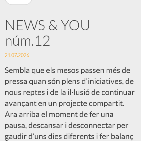
X
NEWS & YOU
a
núm.12
r
21.07.2026
x
Sembla que els mesos passen més de
pressa quan són plens d'iniciatives, de
e
nous reptes i de la il·lusió de continuar
avançant en un projecte compartit.
s
Ara arriba el moment de fer una
pausa, descansar i desconnectar per
S
gaudir d’uns dies diferents i fer balanç