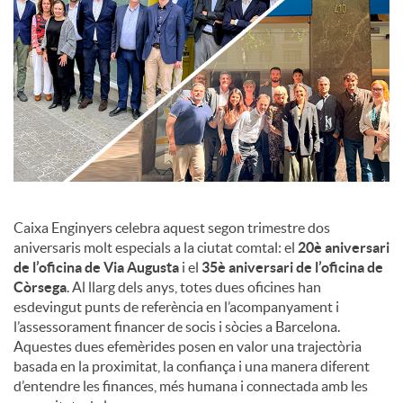
c
o
n
t
Caixa Enginyers celebra aquest segon trimestre dos
aniversaris molt especials a la ciutat comtal: el
20è aniversari
de l’oficina de Via Augusta
i el
35è aniversari de l’oficina de
i
Còrsega
. Al llarg dels anys, totes dues oficines han
esdevingut punts de referència en l’acompanyament i
n
l’assessorament financer de socis i sòcies a Barcelona.
Aquestes dues efemèrides posen en valor una trajectòria
basada en la proximitat, la confiança i una manera diferent
g
d’entendre les finances, més humana i connectada amb les