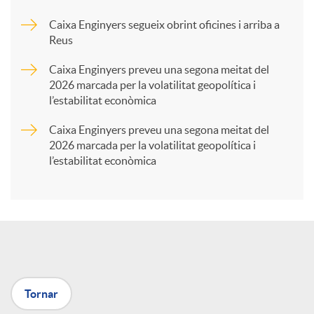
Caixa Enginyers segueix obrint oficines i arriba a
a
Reus
Caixa Enginyers preveu una segona meitat del
r
2026 marcada per la volatilitat geopolítica i
l’estabilitat econòmica
t
Caixa Enginyers preveu una segona meitat del
2026 marcada per la volatilitat geopolítica i
l’estabilitat econòmica
i
r
a
Tornar
X