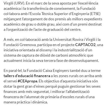
Virgili (URV). En el marc de la seva aposta per l’excel·lència
acadèmica i la transferència de coneixement, la Fundació
col·labora amb l’Escola Tècnica Superior d’Enginyeria (ETSE)
mitjançant l’atorgament de dos premis als millors expedients
acadèmics de grau o doble grau, així com d’un premi destinat
a l’organització de l’acte de graduació del centre.
A més, en col·laboració amb la Universitat Rovira i Virgili i la
Fundació Greenova, participa en el projecte
CAPTACO2
, una
iniciativa orientada al disseny i la industrialització d’un
sistema de captura de diòxid de carboni atmosfèric que
actualment inicia la seva tercera fase de desenvolupament.
En paral·lel, la Fundació Caixa Enginyers també duu a terme
tallers d’educació financera
a les zones rurals on arriba amb
el servei
#CEApropa
. Els objectius d’aquesta iniciativa són
dotar la gent gran d'eines perquè puguin gestionar les seves
finances amb més seguretat, i millorar l'alfabetització
financera de l'alumnat de primària d'escoles rurals d’una
manera pràctica i dinàmica.