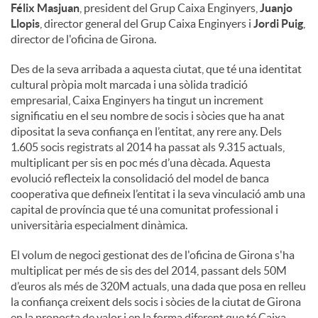
Félix Masjuan
, president del Grup Caixa Enginyers,
Juanjo
Llopis
, director general del Grup Caixa Enginyers i
Jordi Puig
,
director de l'oficina de Girona.
Des de la seva arribada a aquesta ciutat, que té una identitat
cultural pròpia molt marcada i una sòlida tradició
empresarial, Caixa Enginyers ha tingut un increment
significatiu en el seu nombre de socis i sòcies que ha anat
dipositat la seva confiança en l’entitat, any rere any. Dels
1.605 socis registrats al 2014 ha passat als 9.315 actuals,
multiplicant per sis en poc més d’una dècada. Aquesta
evolució reflecteix la consolidació del model de banca
cooperativa que defineix l’entitat i la seva vinculació amb una
capital de província que té una comunitat professional i
universitària especialment dinàmica.
El volum de negoci gestionat des de l'oficina de Girona s'ha
multiplicat per més de sis des del 2014, passant dels 50M
d’euros als més de 320M actuals, una dada que posa en relleu
la confiança creixent dels socis i sòcies de la ciutat de Girona
en la proposta de valor i en la forma diferent que té Caixa