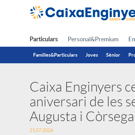
Salta al contingut principal
Particulars
Personal&Premium
Em
Families&Particulars
Joves
Sènior
Pr
Caixa Enginyers ce
P
aniversari de les s
u
Augusta i Còrsega
b
21.07.2026