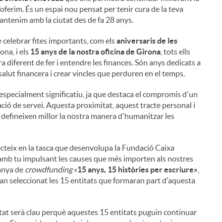
’oferim. És un espai nou pensat per tenir cura de la teva
mantenim amb la ciutat des de fa 28 anys.
 celebrar fites importants, com els
aniversaris de les
ona, ​​i els
15 anys de la nostra oficina de Girona
, tots ells
a diferent de fer i entendre les finances. Són anys dedicats a
salut financera i crear vincles que perduren en el temps.
especialment significatiu, ja que destaca el compromís d'un
ció de servei. Aquesta proximitat, aquest tracte personal i
defineixen millor la nostra manera d'humanitzar les
teix en la tasca que desenvolupa la Fundació Caixa
amb tu impulsant les causes que més importen als nostres
panya de
crowdfunding
«
15 anys, 15 històries per escriure»
,
'han seleccionat les 15 entitats que formaran part d'aquesta
i
tat serà clau perquè aquestes 15 entitats puguin continuar