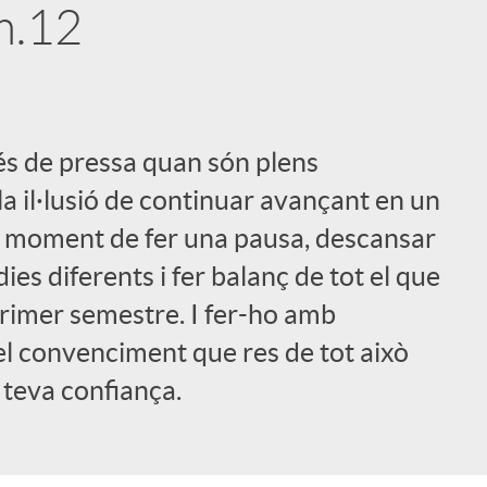
m.12
s de pressa quan són plens
i
 la il·lusió de continuar avançant en un
el moment de fer una pausa, descansar
ies diferents i fer balanç de tot el que
l
rimer semestre. I fer-ho amb
 el convenciment que res de tot això
 teva confiança.