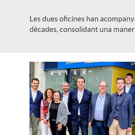
l
Les dues oficines han acompanyat
dècades, consolidant una manera 
i
c
a
d
o
r