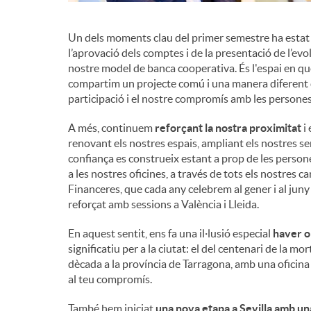
Un dels moments clau del primer semestre ha estat 
l’aprovació dels comptes i de la presentació de l’evol
nostre model de banca cooperativa. És l'espai en què,
compartim un projecte comú i una manera diferent de
participació i el nostre compromís amb les persones
A més, continuem
reforçant la nostra proximitat
i 
renovant els nostres espais, ampliant els nostres ser
confiança es construeix estant a prop de les person
a les nostres oficines, a través de tots els nostres 
Financeres, que cada any celebrem al gener i al jun
reforçat amb sessions a València i Lleida.
En aquest sentit, ens fa una il·lusió especial
haver o
significatiu per a la ciutat: el del centenari de la
dècada a la província de Tarragona, amb una oficina a
al teu compromís.
També hem iniciat
una nova etapa a Sevilla amb un