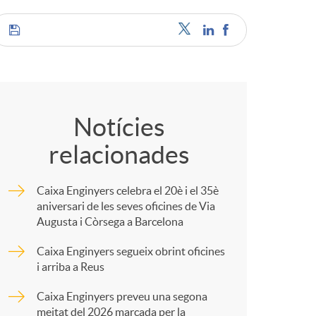
C
o
Notícies
relacionades
m
Caixa Enginyers celebra el 20è i el 35è
p
aniversari de les seves oficines de Via
Augusta i Còrsega a Barcelona
a
Caixa Enginyers segueix obrint oficines
i arriba a Reus
r
Caixa Enginyers preveu una segona
meitat del 2026 marcada per la