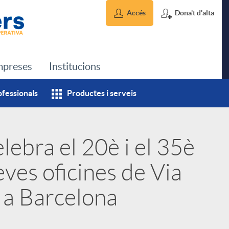
Accés
Dona't d'alta
preses
Institucions
ofessionals
Productes i serveis
lebra el 20è i el 35è
eves oficines de Via
 a Barcelona