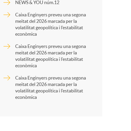
o
NEWS & YOU núm.12
p
Caixa Enginyers preveu una segona
m
meitat del 2026 marcada per la
a
volatilitat geopolítica i l’estabilitat
a
econòmica
r
Caixa Enginyers preveu una segona
meitat del 2026 marcada per la
volatilitat geopolítica i l’estabilitat
t
econòmica
Caixa Enginyers preveu una segona
meitat del 2026 marcada per la
volatilitat geopolítica i l’estabilitat
econòmica
r
a