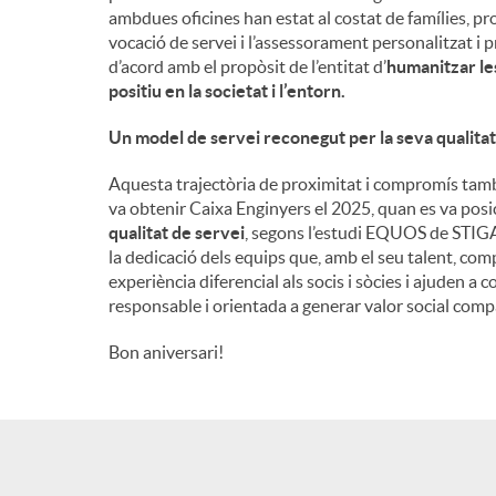
ambdues oficines han estat al costat de famílies, pr
n
vocació de servei i l’assessorament personalitzat i p
d’acord amb el propòsit de l’entitat d’
humanitzar les
positiu en la societat i l’entorn
.
g
Un model de servei reconegut per la seva qualitat
u
Aquesta trajectòria de proximitat i compromís tamb
va obtenir Caixa Enginyers el 2025, quan es va pos
qualitat de servei
, segons l’estudi EQUOS de STIGA.
t
la dedicació dels equips que, amb el seu talent, comp
experiència diferencial als socis i sòcies i ajuden 
responsable i orientada a generar valor social compa
s
Bon aniversari!