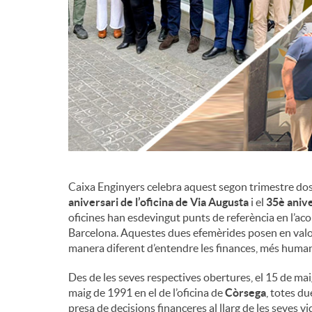
d
e
c
o
Caixa Enginyers celebra aquest segon trimestre dos a
n
aniversari de l’oficina de Via Augusta
i el
35è anive
oficines han esdevingut punts de referència en l’ac
Barcelona. Aquestes dues efemèrides posen en valor 
t
manera diferent d’entendre les finances, més human
Des de les seves respectives obertures, el 15 de maig
i
maig de 1991 en el de l’oficina de
Còrsega
, totes du
presa de decisions financeres al llarg de les seves v