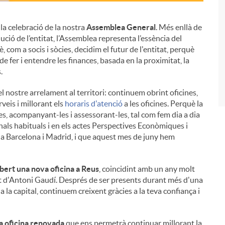
la celebració de la nostra
Assemblea General
. Més enllà de
ució de l’entitat, l’Assemblea representa l’essència del
i
 com a socis i sòcies, decidim el futur de l'entitat, perquè
 fer i entendre les finances, basada en la proximitat, la
.
el nostre arrelament al territori: continuem obrint oficines,
veis i millorant els
horaris d'atenció
a les oficines. Perquè la
es, acompanyant-les i assessorant-les, tal com fem dia a dia
canals habituals i en els actes Perspectives Econòmiques i
y a Barcelona i Madrid, i que aquest mes de juny hem
bert una nova oficina a Reus
, coincidint amb un any molt
 mort d'Antoni Gaudí. Després de ser presents durant més d'una
 la capital, continuem creixent gràcies a la teva confiança i
a oficina renovada
que ens permetrà continuar millorant la