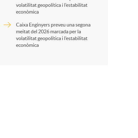
volatilitat geopolítica i l’estabilitat
t
econòmica
Caixa Enginyers preveu una segona
meitat del 2026 marcada per la
volatilitat geopolítica i l’estabilitat
econòmica
r
a
X
a
r