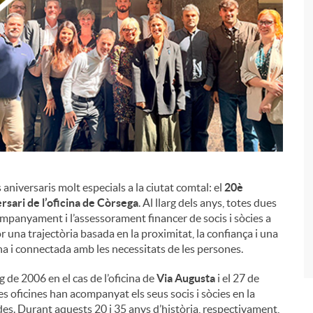
niversaris molt especials a la ciutat comtal: el
20è
i
rsari de l’oficina de Còrsega
. Al llarg dels anys, totes dues
ompanyament i l’assessorament financer de socis i sòcies a
una trajectòria basada en la proximitat, la confiança i una
a i connectada amb les necessitats de les persones.
 de 2006 en el cas de l’oficina de
Via Augusta
i el 27 de
es oficines han acompanyat els seus socis i sòcies en la
ides. Durant aquests 20 i 35 anys d’història, respectivament,