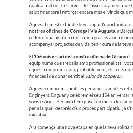
qualitat del nostre servei i de l'assessorament que t
salut financera i reforçar encara més el vincle que 
Aquest trimestre també hem tingut l'oportunitat de
nostres oficines de Còrsega i Via Augusta
, a Barcel
reflex d'una història construïda gràcies a una maner
acompanyar projectes de vida, tenir cura de la teva 
El
15è aniversari de la nostra oficina de Girona
és 
equip humà que treballa amb professionalitat i voca
aquest compromís són, probablement, els trets que 
finances i de donar sentit al
valor de cooperar
.
Aquest compromís amb les persones també es reflec
Enginyers. Enguany celebrem el seu 15è aniversari 
socis i sòcies. Per això hem posat en marxa la cam
per a la qual, després d'un procés participatiu, ja s
iniciativa.
Ara comença una nova etapa en què la teva solidari