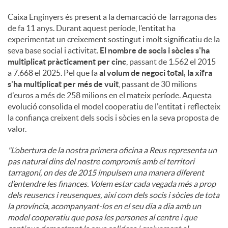
Caixa Enginyers és present a la demarcació de Tarragona des
de fa 11 anys. Durant aquest període, l’entitat ha
experimentat un creixement sostingut i molt significatiu de la
seva base social i activitat.
El nombre de socis i sòcies s'ha
multiplicat pràcticament per cinc
, passant de 1.562 el 2015
a 7.668 el 2025. Pel que fa
al volum de negoci total, la xifra
s'ha multiplicat per més de vuit
, passant de 30 milions
d'euros a més de 258 milions en el mateix període. Aquesta
evolució consolida el model cooperatiu de l'entitat i reflecteix
la confiança creixent dels socis i sòcies en la seva proposta de
valor.
"L’obertura de la nostra primera oficina a Reus representa un
pas natural dins del nostre compromís amb el territori
tarragoní, on des de 2015 impulsem una manera diferent
d’entendre les finances. Volem estar cada vegada més a prop
dels reusencs i reusenques, així com dels socis i sòcies de tota
la província, acompanyant-los en el seu dia a dia amb un
model cooperatiu que posa les persones al centre i que