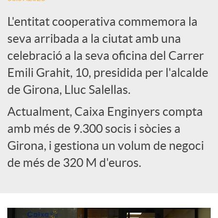
L'entitat cooperativa commemora la
e
seva arribada a la ciutat amb una
celebració a la seva oficina del Carrer
s
Emili Grahit, 10, presidida per l'alcalde
S
de Girona, Lluc Salellas.
Actualment, Caixa Enginyers compta
o
amb més de 9.300 socis i sòcies a
Girona, i gestiona un volum de negoci
c
de més de 320 M d'euros.
i
a