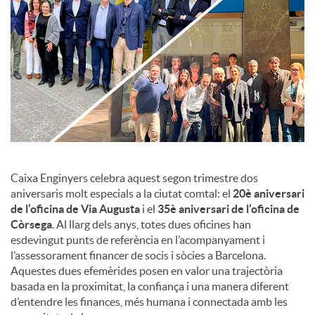
c
o
n
t
Caixa Enginyers celebra aquest segon trimestre dos
aniversaris molt especials a la ciutat comtal: el
20è aniversari
de l’oficina de Via Augusta
i el
35è aniversari de l’oficina de
i
Còrsega
. Al llarg dels anys, totes dues oficines han
esdevingut punts de referència en l’acompanyament i
n
l’assessorament financer de socis i sòcies a Barcelona.
Aquestes dues efemèrides posen en valor una trajectòria
basada en la proximitat, la confiança i una manera diferent
g
d’entendre les finances, més humana i connectada amb les