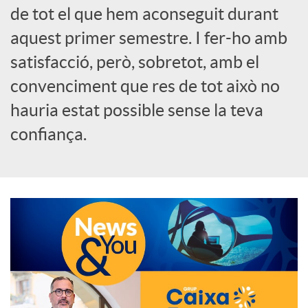
de tot el que hem aconseguit durant
o
aquest primer semestre. I fer-ho amb
c
satisfacció, però, sobretot, amb el
convenciment que res de tot això no
i
hauria estat possible sense la teva
confiança.
a
l
s