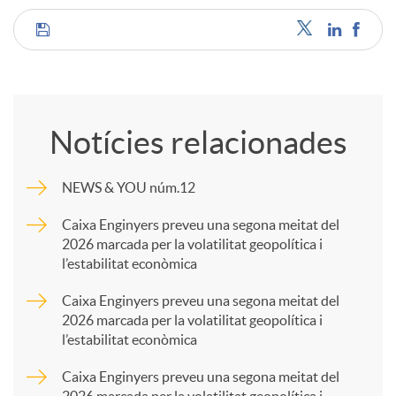
C
o
Notícies relacionades
m
NEWS & YOU núm.12
p
Caixa Enginyers preveu una segona meitat del
2026 marcada per la volatilitat geopolítica i
l’estabilitat econòmica
a
Caixa Enginyers preveu una segona meitat del
2026 marcada per la volatilitat geopolítica i
r
l’estabilitat econòmica
Caixa Enginyers preveu una segona meitat del
t