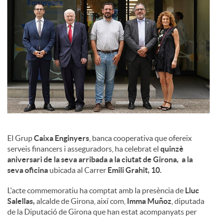
l
s
El Grup
Caixa Enginyers
, banca cooperativa que ofereix
serveis financers i asseguradors, ha celebrat el
quinzè
aniversari de la seva arribada a la ciutat de Girona, a la
seva oficina
ubicada al Carrer
Emili Grahit, 10.
L'acte commemoratiu ha comptat amb la presència de
Lluc
Salellas,
alcalde de Girona, així com,
Imma Muñoz
, diputada
de la Diputació de Girona que han estat acompanyats per