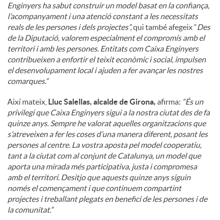
Enginyers ha sabut construir un model basat en la confiança,
l’acompanyament i una atenció constant a les necessitats
reals de les persones i dels projectes”,
qui també afegeix “
Des
de la Diputació, valorem especialment el compromís amb el
territori i amb les persones. Entitats com Caixa Enginyers
contribueixen a enfortir el teixit econòmic i social, impulsen
el desenvolupament local i ajuden a fer avançar les nostres
comarques.”
Així mateix,
Lluc Salellas, alcalde de Girona,
afirma:
“És un
privilegi que Caixa Enginyers sigui a la nostra ciutat des de fa
quinze anys. Sempre he valorat aquelles organitzacions que
s’atreveixen a fer les coses d’una manera diferent, posant les
persones al centre. La vostra aposta pel model cooperatiu,
tant a la ciutat com al conjunt de Catalunya, un model que
aporta una mirada més participativa, justa i compromesa
amb el territori. Desitjo que aquests quinze anys siguin
només el començament i que continuem compartint
projectes i treballant plegats en benefici de les persones i de
la comunitat.”