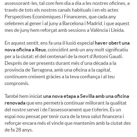
assessorant-les, tal com fem dia a dia a les nostres oficines, a
través de tots els nostres canals habituals i en els actes
Perspectives Econòmiques i Financeres, que cada any
celebrem al gener i al juny a Barcelona i Madrid, i que aquest
mes de juny hem reforçat amb sessions a València i Lleida.
En aquest sentit, ens fa una il·lusió especial
haver obert una
nova oficina a Reus
, coincidint amb un any molt significatiu
per a la ciutat: el del centenari de la mort d'Antoni Gaudí.
Després de ser presents durant més d'una dècada a la
província de Tarragona, amb una oficina a la capital,
continuem creixent gràcies a la teva confiança i al teu
compromís.
També hem iniciat
una nova etapa a Sevilla amb una oficina
renovada
que ens permetrà continuar millorant la qualitat
del nostre servei i de l'assessorament que t’oferim. És un
espai nou pensat per tenir cura de la teva salut financera i
reforçar encara més el vincle que mantenim amb la ciutat des
de fa 28 anys.