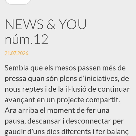
X
NEWS & YOU
a
núm.12
r
21.07.2026
x
Sembla que els mesos passen més de
pressa quan són plens d'iniciatives, de
e
nous reptes i de la il·lusió de continuar
avançant en un projecte compartit.
s
Ara arriba el moment de fer una
pausa, descansar i desconnectar per
S
gaudir d’uns dies diferents i fer balanç