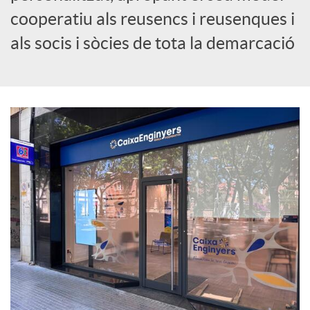
cooperatiu als reusencs i reusenques i
c
als socis i sòcies de tota la demarcació
i
a
l
s