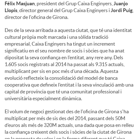
Félix Masjuan
, president del Grup Caixa Enginyers,
Juanjo
Llopis
, director general del Grup Caixa Enginyers i
Jordi Puig
,
director de l'oficina de Girona.
Des de la seva arribada a aquesta ciutat, que té una identitat
cultural pròpia molt marcada i una sòlida tradició
empresarial, Caixa Enginyers ha tingut un increment
significatiu en el seu nombre de socis i sòcies que ha anat
dipositat la seva confiança en l’entitat, any rere any. Dels
1.605 socis registrats al 2014 ha passat als 9.315 actuals,
multiplicant per sis en poc més d’una dècada. Aquesta
evolució reflecteix la consolidació del model de banca
cooperativa que defineix l’entitat i la seva vinculació amb una
capital de província que té una comunitat professional i
universitària especialment dinàmica.
El volum de negoci gestionat des de l'oficina de Girona s'ha
multiplicat per més de sis des del 2014, passant dels 50M
d’euros als més de 320M actuals, una dada que posa en relleu
la confiança creixent dels socis i sòcies de la ciutat de Girona
en la proposta de valor i en la forma diferent que té Caixa