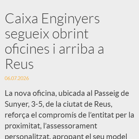
a
Caixa Enginyers
segueix obrint
r
oficines i arriba a
x
Reus
e
06.07.2026
s
La nova oficina, ubicada al Passeig de
Sunyer, 3-5, de la ciutat de Reus,
S
reforça el compromís de l’entitat per la
proximitat, l’assessorament
o
personalitzat, apropant el seu model