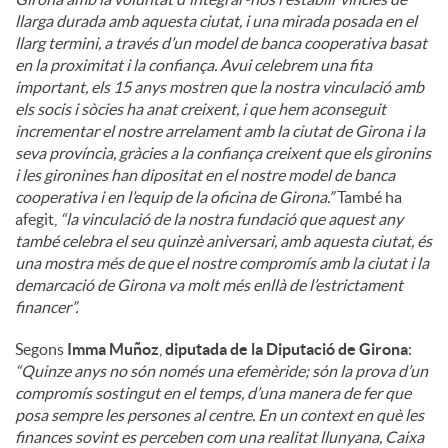
llarga durada amb aquesta ciutat, i una mirada posada en el
llarg termini, a través d’un model de banca cooperativa basat
en la proximitat i la confiança. Avui celebrem una fita
important, els 15 anys mostren que la nostra vinculació amb
els socis i sòcies ha anat creixent, i que hem aconseguit
incrementar el nostre arrelament amb la ciutat de Girona i la
seva província, gràcies a la confiança creixent que els gironins
i les gironines han dipositat en el nostre model de banca
cooperativa i en l’equip de la oficina de Girona.”
També ha
afegit,
“la vinculació de la nostra fundació que aquest any
també celebra el seu quinzè aniversari, amb aquesta ciutat, és
una mostra més de que el nostre compromís amb la ciutat i la
demarcació de Girona va molt més enllà de l’estrictament
financer”.
Segons
Imma Muñoz
,
diputada de la Diputació de Girona
:
“Quinze anys no són només una efemèride; són la prova d’un
compromís sostingut en el temps, d’una manera de fer que
posa sempre les persones al centre. En un context en què les
finances sovint es perceben com una realitat llunyana, Caixa