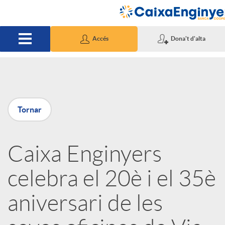
Salta al contingut principal
Accés
Dona't d'alta
P
Tornar
u
Caixa Enginyers
b
celebra el 20è i el 35è
l
aniversari de les
i