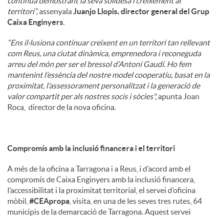
continua demostrant la seva solidesa i creixement al
territori”,
assenyala
Juanjo Llopis, director general del Grup
Caixa Enginyers
.
“Ens il·lusiona continuar creixent en un territori tan rellevant
com Reus, una ciutat dinàmica, emprenedora i reconeguda
arreu del món per ser el bressol d’Antoni Gaudí. Ho fem
mantenint l’essència del nostre model cooperatiu, basat en la
proximitat, l’assessorament personalitzat i la generació de
valor compartit per als nostres socis i sòcies",
apunta Joan
Roca, director de la nova oficina.
Compromís amb la inclusió financera i el territori
A més de la oficina a Tarragona i a Reus, i d’acord amb el
compromís de Caixa Enginyers amb la inclusió financera,
l’accessibilitat i la proximitat territorial, el servei d’oficina
mòbil,
#CEApropa
, visita, en una de les seves tres rutes, 64
municipis de la demarcació de Tarragona. Aquest servei