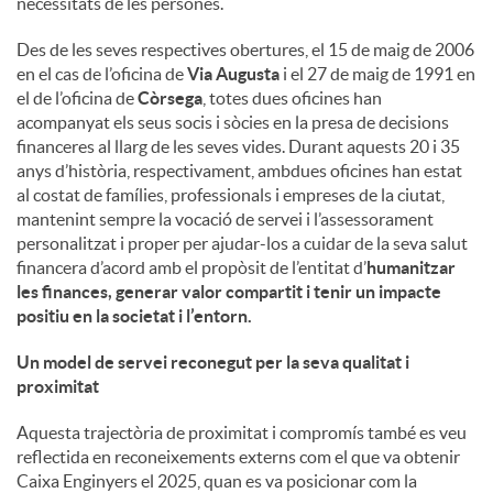
necessitats de les persones.
u
Des de les seves respectives obertures, el 15 de maig de 2006
en el cas de l’oficina de
Via Augusta
i el 27 de maig de 1991 en
el de l’oficina de
Còrsega
, totes dues oficines han
t
acompanyat els seus socis i sòcies en la presa de decisions
financeres al llarg de les seves vides. Durant aquests 20 i 35
anys d’història, respectivament, ambdues oficines han estat
s
al costat de famílies, professionals i empreses de la ciutat,
mantenint sempre la vocació de servei i l’assessorament
personalitzat i proper per ajudar-los a cuidar de la seva salut
financera d’acord amb el propòsit de l’entitat d’
humanitzar
les finances, generar valor compartit i tenir un impacte
positiu en la societat i l’entorn
.
Un model de servei reconegut per la seva qualitat i
proximitat
Aquesta trajectòria de proximitat i compromís també es veu
reflectida en reconeixements externs com el que va obtenir
Caixa Enginyers el 2025, quan es va posicionar com la