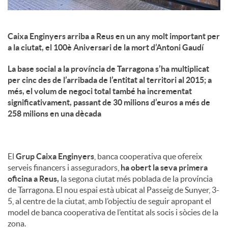
Caixa Enginyers arriba a Reus en un any molt important per
a la ciutat, el 100è Aniversari de la mort d’Antoni Gaudí
La base social a la província de Tarragona s’ha multiplicat
per cinc des de l’arribada de l’entitat al territori al 2015; a
més, el volum de negoci total també ha incrementat
significativament, passant de 30 milions d’euros a més de
258 milions en una dècada
El
Grup Caixa Enginyers
, banca cooperativa que ofereix
serveis financers i asseguradors,
ha obert la seva primera
oficina a Reus,
la segona ciutat més poblada de la província
de Tarragona. El nou espai està ubicat al Passeig de Sunyer, 3-
5, al centre de la ciutat, amb l’objectiu de seguir apropant el
model de banca cooperativa de l’entitat als socis i sòcies de la
zona.