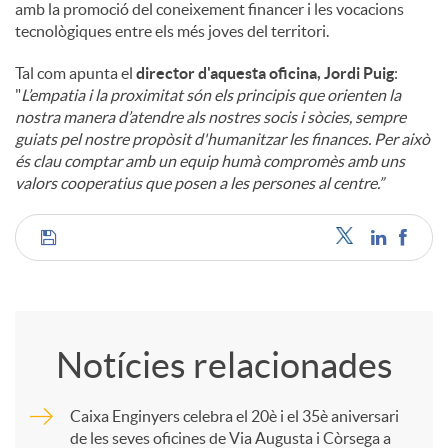
amb la promoció del coneixement financer i les vocacions
tecnològiques entre els més joves del territori.
Tal com apunta el
director d'aquesta oficina, Jordi Puig
:
"
L’empatia i la proximitat són els principis que orienten la
nostra manera d’atendre als nostres socis i sòcies, sempre
guiats pel nostre propòsit d'humanitzar les finances. Per això
és clau comptar amb un equip humà compromès amb uns
valors cooperatius que posen a les persones al centre.”
C
o
Notícies relacionades
m
Caixa Enginyers celebra el 20è i el 35è aniversari
de les seves oficines de Via Augusta i Còrsega a