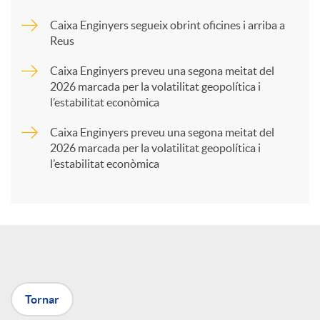
Caixa Enginyers segueix obrint oficines i arriba a
a
Reus
Caixa Enginyers preveu una segona meitat del
r
2026 marcada per la volatilitat geopolítica i
l’estabilitat econòmica
t
Caixa Enginyers preveu una segona meitat del
2026 marcada per la volatilitat geopolítica i
l’estabilitat econòmica
i
r
a
Tornar
X