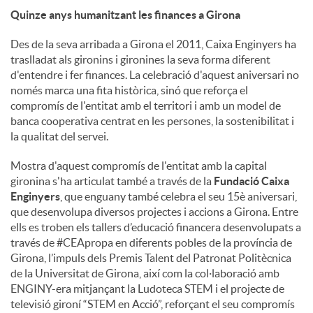
Quinze anys humanitzant les finances a Girona
Des de la seva arribada a Girona el 2011, Caixa Enginyers ha
traslladat als gironins i gironines la seva forma diferent
d'entendre i fer finances. La celebració d'aquest aniversari no
només marca una fita històrica, sinó que reforça el
compromís de l'entitat amb el territori i amb un model de
banca cooperativa centrat en les persones, la sostenibilitat i
la qualitat del servei.
Mostra d'aquest compromís de l'entitat amb la capital
gironina s'ha articulat també a través de la
Fundació Caixa
Enginyers
, que enguany també celebra el seu 15è aniversari,
que desenvolupa diversos projectes i accions a Girona. Entre
ells es troben els tallers d’educació financera desenvolupats a
través de #CEApropa en diferents pobles de la província de
Girona, l’impuls dels Premis Talent del Patronat Politècnica
de la Universitat de Girona, així com la col·laboració amb
ENGINY-era mitjançant la Ludoteca STEM i el projecte de
televisió gironí “STEM en Acció”, reforçant el seu compromís