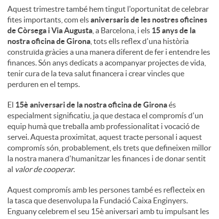
Aquest trimestre també hem tingut l'oportunitat de celebrar
fites importants, com els
aniversaris de les nostres oficines
de Còrsega i Via Augusta
, a Barcelona, ​​i els
15 anys de la
nostra oficina de Girona
, tots ells reflex d'una història
construïda gràcies a una manera diferent de fer i entendre les
finances. Són anys dedicats a acompanyar projectes de vida,
tenir cura de la teva salut financera i crear vincles que
perduren en el temps.
El
15è aniversari de la nostra oficina de Girona
és
especialment significatiu, ja que destaca el compromís d'un
equip humà que treballa amb professionalitat i vocació de
servei. Aquesta proximitat, aquest tracte personal i aquest
compromís són, probablement, els trets que defineixen millor
la nostra manera d'humanitzar les finances i de donar sentit
al
valor de cooperar
.
Aquest compromís amb les persones també es reflecteix en
la tasca que desenvolupa la Fundació Caixa Enginyers.
Enguany celebrem el seu 15è aniversari amb tu impulsant les