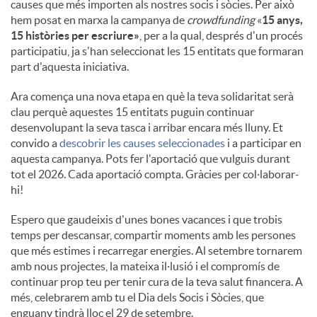
causes que més importen als nostres socis i sòcies. Per això
hem posat en marxa la campanya de
crowdfunding
«
15 anys,
15 històries per escriure»
, per a la qual, després d'un procés
participatiu, ja s'han seleccionat les 15 entitats que formaran
part d'aquesta iniciativa.
Ara comença una nova etapa en què la teva solidaritat serà
clau perquè aquestes 15 entitats puguin continuar
desenvolupant la seva tasca i arribar encara més lluny. Et
convido a
descobrir les causes seleccionades
i a participar en
aquesta campanya. Pots fer l'aportació que vulguis durant
tot el 2026. Cada aportació compta. Gràcies per col·laborar-
hi!
Espero que gaudeixis d'unes bones vacances i que trobis
temps per descansar, compartir moments amb les persones
que més estimes i recarregar energies. Al setembre tornarem
amb nous projectes, la mateixa il·lusió i el compromís de
continuar prop teu per tenir cura de la teva salut financera. A
més, celebrarem amb tu el Dia dels Socis i Sòcies, que
enguany tindrà lloc el 29 de setembre.