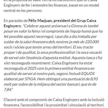
Enginyers de fer i entendre les finances, basat en un model
centrat en les persones.
En paraules de
Félix Masjuan, president del Grup Caixa
Enginyers
:
"
Celebrar aquest aniversari a Girona és també
posar en valor la feina i el compromís de l’equip humà que ha
fet possible aquest recorregut, i que dia a dia treballa per
cuidar de la salut financera dels nostres ja més de 220.000
socis i sòcies que tenim arreu del territori. El seu tracte
proper i de qualitat, la seva professionalitat i la seva vocació
de servei són l’essència d’aquesta entitat. Aquesta tasca s’ha
vist reconeguda recentment: Caixa Enginyers ha estat
reconeguda al 2025 com la primera entitat financera en
qualitat de servei al nostre país, segons l’estudi EQUOS
elaborat per STIGA. Hem obtingut una puntuació de 8,93
molt per sobre de la mitjana del sector bancari, que és de
7,84.”
D’acord amb el compromís de Caixa Enginyers amb la inclusió
financera, l’accessibilitat i la proximitat i vinculació al territori,