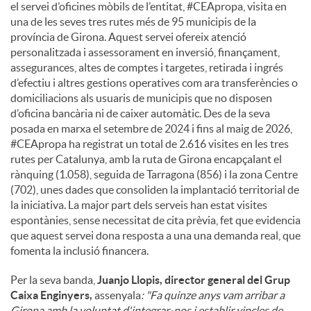
el servei d’oficines mòbils de l’entitat, #CEApropa, visita en
una de les seves tres rutes més de 95 municipis de la
província de Girona. Aquest servei ofereix atenció
personalitzada i assessorament en inversió, finançament,
assegurances, altes de comptes i targetes, retirada i ingrés
d’efectiu i altres gestions operatives com ara transferències o
domiciliacions als usuaris de municipis que no disposen
d’oficina bancària ni de caixer automàtic. Des de la seva
posada en marxa el setembre de 2024 i fins al maig de 2026,
#CEApropa ha registrat un total de 2.616 visites en les tres
rutes per Catalunya, amb la ruta de Girona encapçalant el
rànquing (1.058), seguida de Tarragona (856) i la zona Centre
(702), unes dades que consoliden la implantació territorial de
la iniciativa. La major part dels serveis han estat visites
espontànies, sense necessitat de cita prèvia, fet que evidencia
que aquest servei dona resposta a una una demanda real, que
fomenta la inclusió financera.
Per la seva banda,
Juanjo Llopis, director general del Grup
Caixa Enginyers,
assenyala
: "Fa quinze anys vam arribar a
Girona amb la voluntat d'integrar-nos i establir vincles de