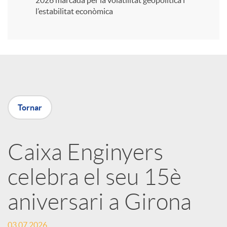
2026 marcada per la volatilitat geopolítica i
l’estabilitat econòmica
i
r
a
Tornar
X
Caixa Enginyers
a
celebra el seu 15è
r
aniversari a Girona
x
03.07.2026