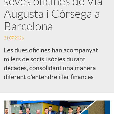
seves oficines de Via
Augusta i Còrsega a
c
Barcelona
a
21.07.2026
d
Les dues oficines han acompanyat
milers de socis i sòcies durant
o
dècades, consolidant una manera
diferent d’entendre i fer finances
r
d
e