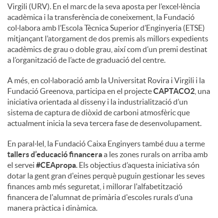
Virgili (URV). En el marc de la seva aposta per l’excel·lència
acadèmica i la transferència de coneixement, la Fundació
col·labora amb l’Escola Tècnica Superior d’Enginyeria (ETSE)
mitjançant l’atorgament de dos premis als millors expedients
acadèmics de grau o doble grau, així com d’un premi destinat
a l’organització de l’acte de graduació del centre.
A més, en col·laboració amb la Universitat Rovira i Virgili i la
Fundació Greenova, participa en el projecte
CAPTACO2
, una
iniciativa orientada al disseny i la industrialització d’un
sistema de captura de diòxid de carboni atmosfèric que
actualment inicia la seva tercera fase de desenvolupament.
En paral·lel, la Fundació Caixa Enginyers també duu a terme
tallers d’educació financera
a les zones rurals on arriba amb
el servei
#CEApropa
. Els objectius d’aquesta iniciativa són
dotar la gent gran d'eines perquè puguin gestionar les seves
finances amb més seguretat, i millorar l'alfabetització
financera de l'alumnat de primària d'escoles rurals d’una
manera pràctica i dinàmica.