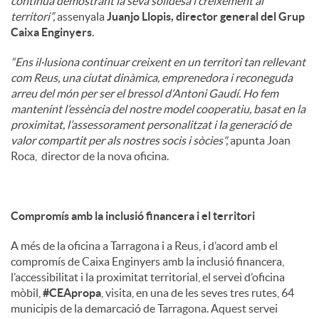
continua demostrant la seva solidesa i creixement al
territori”,
assenyala
Juanjo Llopis, director general del Grup
Caixa Enginyers
.
“Ens il·lusiona continuar creixent en un territori tan rellevant
com Reus, una ciutat dinàmica, emprenedora i reconeguda
arreu del món per ser el bressol d’Antoni Gaudí. Ho fem
mantenint l’essència del nostre model cooperatiu, basat en la
proximitat, l’assessorament personalitzat i la generació de
valor compartit per als nostres socis i sòcies",
apunta Joan
Roca, director de la nova oficina.
Compromís amb la inclusió financera i el territori
A més de la oficina a Tarragona i a Reus, i d’acord amb el
compromís de Caixa Enginyers amb la inclusió financera,
l’accessibilitat i la proximitat territorial, el servei d’oficina
mòbil,
#CEApropa
, visita, en una de les seves tres rutes, 64
municipis de la demarcació de Tarragona. Aquest servei