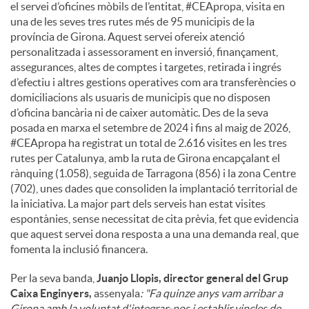
el servei d’oficines mòbils de l’entitat, #CEApropa, visita en
una de les seves tres rutes més de 95 municipis de la
província de Girona. Aquest servei ofereix atenció
personalitzada i assessorament en inversió, finançament,
assegurances, altes de comptes i targetes, retirada i ingrés
d’efectiu i altres gestions operatives com ara transferències o
domiciliacions als usuaris de municipis que no disposen
d’oficina bancària ni de caixer automàtic. Des de la seva
posada en marxa el setembre de 2024 i fins al maig de 2026,
#CEApropa ha registrat un total de 2.616 visites en les tres
rutes per Catalunya, amb la ruta de Girona encapçalant el
rànquing (1.058), seguida de Tarragona (856) i la zona Centre
(702), unes dades que consoliden la implantació territorial de
la iniciativa. La major part dels serveis han estat visites
espontànies, sense necessitat de cita prèvia, fet que evidencia
que aquest servei dona resposta a una una demanda real, que
fomenta la inclusió financera.
Per la seva banda,
Juanjo Llopis, director general del Grup
Caixa Enginyers,
assenyala
: "Fa quinze anys vam arribar a
Girona amb la voluntat d'integrar-nos i establir vincles de