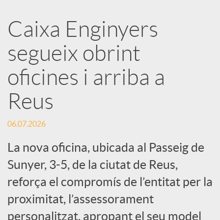
a
Caixa Enginyers
segueix obrint
r
oficines i arriba a
x
Reus
e
06.07.2026
s
La nova oficina, ubicada al Passeig de
Sunyer, 3-5, de la ciutat de Reus,
S
reforça el compromís de l’entitat per la
proximitat, l’assessorament
o
personalitzat, apropant el seu model