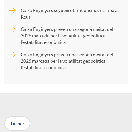
Caixa Enginyers segueix obrint oficines i arriba a
a
Reus
Caixa Enginyers preveu una segona meitat del
r
2026 marcada per la volatilitat geopolítica i
l’estabilitat econòmica
t
Caixa Enginyers preveu una segona meitat del
2026 marcada per la volatilitat geopolítica i
l’estabilitat econòmica
i
r
a
Tornar
X