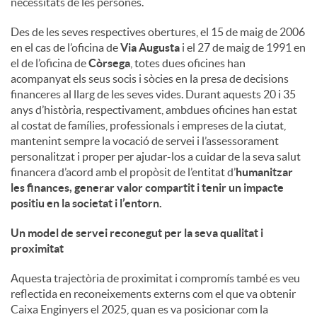
necessitats de les persones.
u
Des de les seves respectives obertures, el 15 de maig de 2006
en el cas de l’oficina de
Via Augusta
i el 27 de maig de 1991 en
el de l’oficina de
Còrsega
, totes dues oficines han
t
acompanyat els seus socis i sòcies en la presa de decisions
financeres al llarg de les seves vides. Durant aquests 20 i 35
anys d’història, respectivament, ambdues oficines han estat
s
al costat de famílies, professionals i empreses de la ciutat,
mantenint sempre la vocació de servei i l’assessorament
personalitzat i proper per ajudar-los a cuidar de la seva salut
financera d’acord amb el propòsit de l’entitat d’
humanitzar
les finances, generar valor compartit i tenir un impacte
positiu en la societat i l’entorn
.
Un model de servei reconegut per la seva qualitat i
proximitat
Aquesta trajectòria de proximitat i compromís també es veu
reflectida en reconeixements externs com el que va obtenir
Caixa Enginyers el 2025, quan es va posicionar com la