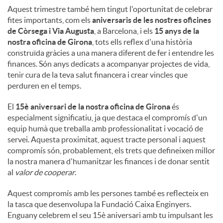
Aquest trimestre també hem tingut l'oportunitat de celebrar
fites importants, com els
aniversaris de les nostres oficines
de Còrsega i Via Augusta
, a Barcelona, ​​i els
15 anys de la
nostra oficina de Girona
, tots ells reflex d'una història
construïda gràcies a una manera diferent de fer i entendre les
finances. Són anys dedicats a acompanyar projectes de vida,
tenir cura de la teva salut financera i crear vincles que
perduren en el temps.
El
15è aniversari de la nostra oficina de Girona
és
especialment significatiu, ja que destaca el compromís d'un
equip humà que treballa amb professionalitat i vocació de
servei. Aquesta proximitat, aquest tracte personal i aquest
compromís són, probablement, els trets que defineixen millor
la nostra manera d'humanitzar les finances i de donar sentit
al
valor de cooperar
.
Aquest compromís amb les persones també es reflecteix en
la tasca que desenvolupa la Fundació Caixa Enginyers.
Enguany celebrem el seu 15è aniversari amb tu impulsant les