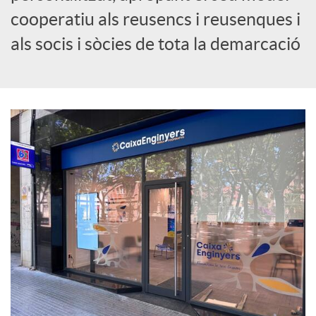
cooperatiu als reusencs i reusenques i
c
als socis i sòcies de tota la demarcació
i
a
l
s