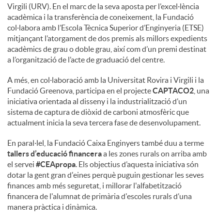
Virgili (URV). En el marc de la seva aposta per l’excel·lència
acadèmica i la transferència de coneixement, la Fundació
col·labora amb l’Escola Tècnica Superior d’Enginyeria (ETSE)
mitjançant l’atorgament de dos premis als millors expedients
acadèmics de grau o doble grau, així com d’un premi destinat
a l’organització de l’acte de graduació del centre.
A més, en col·laboració amb la Universitat Rovira i Virgili i la
Fundació Greenova, participa en el projecte
CAPTACO2
, una
iniciativa orientada al disseny i la industrialització d’un
sistema de captura de diòxid de carboni atmosfèric que
actualment inicia la seva tercera fase de desenvolupament.
En paral·lel, la Fundació Caixa Enginyers també duu a terme
tallers d’educació financera
a les zones rurals on arriba amb
el servei
#CEApropa
. Els objectius d’aquesta iniciativa són
dotar la gent gran d'eines perquè puguin gestionar les seves
finances amb més seguretat, i millorar l'alfabetització
financera de l'alumnat de primària d'escoles rurals d’una
manera pràctica i dinàmica.