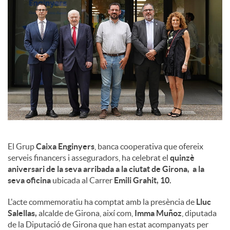
l
s
El Grup
Caixa Enginyers
, banca cooperativa que ofereix
serveis financers i asseguradors, ha celebrat el
quinzè
aniversari de la seva arribada a la ciutat de Girona, a la
seva oficina
ubicada al Carrer
Emili Grahit, 10.
L'acte commemoratiu ha comptat amb la presència de
Lluc
Salellas,
alcalde de Girona, així com,
Imma Muñoz
, diputada
de la Diputació de Girona que han estat acompanyats per