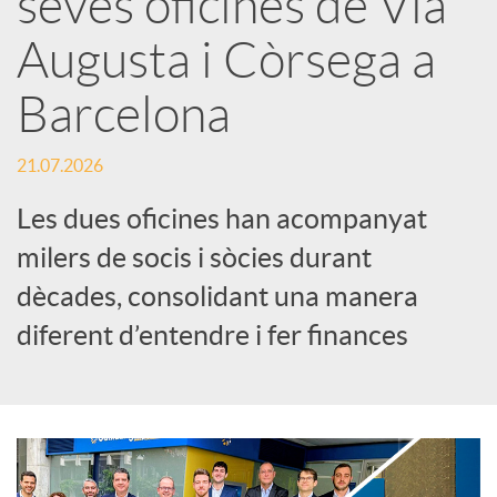
seves oficines de Via
Augusta i Còrsega a
c
Barcelona
a
21.07.2026
d
Les dues oficines han acompanyat
milers de socis i sòcies durant
o
dècades, consolidant una manera
diferent d’entendre i fer finances
r
d
e