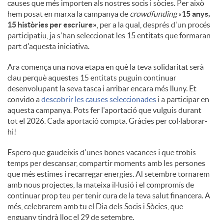
causes que més importen als nostres socis i sòcies. Per això
hem posat en marxa la campanya de
crowdfunding
«
15 anys,
15 històries per escriure»
, per a la qual, després d'un procés
participatiu, ja s'han seleccionat les 15 entitats que formaran
part d'aquesta iniciativa.
Ara comença una nova etapa en què la teva solidaritat serà
clau perquè aquestes 15 entitats puguin continuar
desenvolupant la seva tasca i arribar encara més lluny. Et
convido a
descobrir les causes seleccionades
i a participar en
aquesta campanya. Pots fer l'aportació que vulguis durant
tot el 2026. Cada aportació compta. Gràcies per col·laborar-
hi!
Espero que gaudeixis d'unes bones vacances i que trobis
temps per descansar, compartir moments amb les persones
que més estimes i recarregar energies. Al setembre tornarem
amb nous projectes, la mateixa il·lusió i el compromís de
continuar prop teu per tenir cura de la teva salut financera. A
més, celebrarem amb tu el Dia dels Socis i Sòcies, que
enguany tindrà lloc el 29 de setembre.