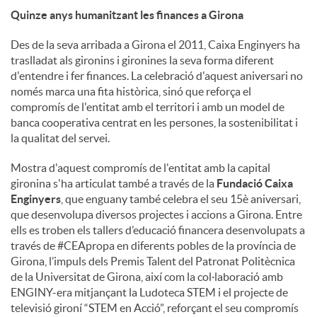
Quinze anys humanitzant les finances a Girona
Des de la seva arribada a Girona el 2011, Caixa Enginyers ha
traslladat als gironins i gironines la seva forma diferent
d'entendre i fer finances. La celebració d'aquest aniversari no
només marca una fita històrica, sinó que reforça el
compromís de l'entitat amb el territori i amb un model de
banca cooperativa centrat en les persones, la sostenibilitat i
la qualitat del servei.
Mostra d'aquest compromís de l'entitat amb la capital
gironina s'ha articulat també a través de la
Fundació Caixa
Enginyers
, que enguany també celebra el seu 15è aniversari,
que desenvolupa diversos projectes i accions a Girona. Entre
ells es troben els tallers d’educació financera desenvolupats a
través de #CEApropa en diferents pobles de la província de
Girona, l’impuls dels Premis Talent del Patronat Politècnica
de la Universitat de Girona, així com la col·laboració amb
ENGINY-era mitjançant la Ludoteca STEM i el projecte de
televisió gironí “STEM en Acció”, reforçant el seu compromís