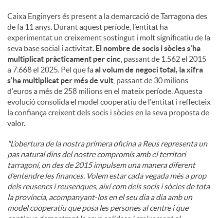
Caixa Enginyers és present a la demarcació de Tarragona des
de fa 11 anys. Durant aquest període, l’entitat ha
experimentat un creixement sostingut i molt significatiu de la
seva base social i activitat.
El nombre de socis i sòcies s'ha
multiplicat pràcticament per cinc
, passant de 1.562 el 2015
a 7.668 el 2025. Pel que fa
al volum de negoci total, la xifra
s'ha multiplicat per més de vuit
, passant de 30 milions
d'euros a més de 258 milions en el mateix període. Aquesta
evolució consolida el model cooperatiu de l'entitat i reflecteix
la confiança creixent dels socis i sòcies en la seva proposta de
valor.
"L’obertura de la nostra primera oficina a Reus representa un
pas natural dins del nostre compromís amb el territori
tarragoní, on des de 2015 impulsem una manera diferent
d’entendre les finances. Volem estar cada vegada més a prop
dels reusencs i reusenques, així com dels socis i sòcies de tota
la província, acompanyant-los en el seu dia a dia amb un
model cooperatiu que posa les persones al centre i que