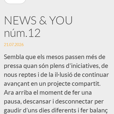
X
NEWS & YOU
a
núm.12
r
21.07.2026
x
Sembla que els mesos passen més de
pressa quan són plens d'iniciatives, de
e
nous reptes i de la il·lusió de continuar
avançant en un projecte compartit.
s
Ara arriba el moment de fer una
pausa, descansar i desconnectar per
S
gaudir d’uns dies diferents i fer balanç