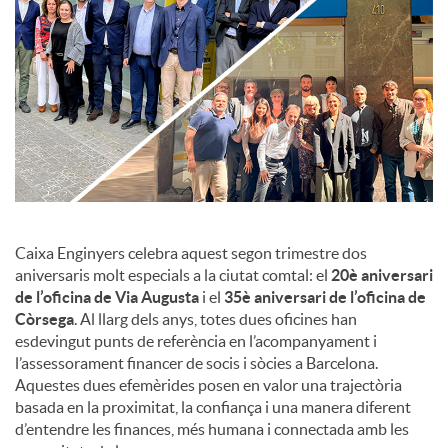
c
o
n
t
Caixa Enginyers celebra aquest segon trimestre dos
aniversaris molt especials a la ciutat comtal: el
20è aniversari
de l’oficina de Via Augusta
i el
35è aniversari de l’oficina de
i
Còrsega
. Al llarg dels anys, totes dues oficines han
esdevingut punts de referència en l’acompanyament i
n
l’assessorament financer de socis i sòcies a Barcelona.
Aquestes dues efemèrides posen en valor una trajectòria
basada en la proximitat, la confiança i una manera diferent
g
d’entendre les finances, més humana i connectada amb les