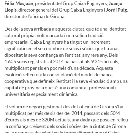
Félix Masjuan
, president del Grup Caixa Enginyers,
Juanjo
Llopis
, director general del Grup Caixa Enginyers i
Jordi Puig
,
director de l'oficina de Girona.
Des de la seva arribada a aquesta ciutat, que té una identitat
cultural pròpia molt marcada i una sòlida tradició
empresarial, Caixa Enginyers ha tingut un increment
significatiu en el seu nombre de socis i sòcies que ha anat
dipositat la seva confiança en l’entitat, any rere any. Dels
1.605 socis registrats al 2014 ha passat als 9.315 actuals,
multiplicant per sis en poc més d’una dècada. Aquesta
evolució reflecteix la consolidació del model de banca
cooperativa que defineix l’entitat i la seva vinculació amb una
capital de província que té una comunitat professional i
universitària especialment dinàmica.
El volum de negoci gestionat des de l'oficina de Girona s'ha
multiplicat per més de sis des del 2014, passant dels 50M
d’euros als més de 320M actuals, una dada que posa en relleu
la confiança creixent dels socis i sòcies de la ciutat de Girona
en la proposta de valor i en la forma diferent que té Caixa