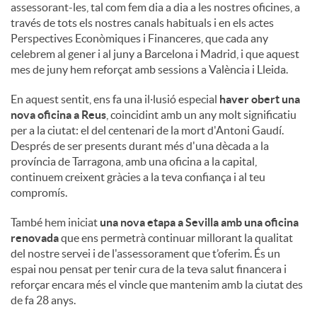
assessorant-les, tal com fem dia a dia a les nostres oficines, a
través de tots els nostres canals habituals i en els actes
Perspectives Econòmiques i Financeres, que cada any
celebrem al gener i al juny a Barcelona i Madrid, i que aquest
mes de juny hem reforçat amb sessions a València i Lleida.
En aquest sentit, ens fa una il·lusió especial
haver obert una
nova oficina a Reus
, coincidint amb un any molt significatiu
per a la ciutat: el del centenari de la mort d'Antoni Gaudí.
Després de ser presents durant més d'una dècada a la
província de Tarragona, amb una oficina a la capital,
continuem creixent gràcies a la teva confiança i al teu
compromís.
També hem iniciat
una nova etapa a Sevilla amb una oficina
renovada
que ens permetrà continuar millorant la qualitat
del nostre servei i de l'assessorament que t’oferim. És un
espai nou pensat per tenir cura de la teva salut financera i
reforçar encara més el vincle que mantenim amb la ciutat des
de fa 28 anys.