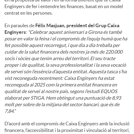
Enginyers de fer i entendre les finances, basat en un model
centrat en les persones.
En paraules de
Félix Masjuan, president del Grup Caixa
Enginyers
:
"
Celebrar aquest aniversari a Girona és també
posar en valor la feina i el compromís de l’equip humà que ha
fet possible aquest recorregut, i que dia a dia treballa per
cuidar de la salut financera dels nostres ja més de 220.000
socis i sòcies que tenim arreu del territori. El seu tracte
proper i de qualitat, la seva professionalitat i la seva vocació
de servei són l’essència d’aquesta entitat. Aquesta tasca s’ha
vist reconeguda recentment: Caixa Enginyers ha estat
reconeguda al 2025 com la primera entitat financera en
qualitat de servei al nostre país, segons l’estudi EQUOS
elaborat per STIGA. Hem obtingut una puntuació de 8,93
molt per sobre de la mitjana del sector bancari, que és de
7,84.”
D’acord amb el compromís de Caixa Enginyers amb la inclusió
financera, l’accessibilitat i la proximitat i vinculació al territori,