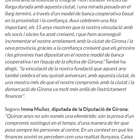
llarga durada amb aquesta ciutat, i una mirada posada en el
llarg termini, a través d’un model de banca cooperativa basat
en la proximitat i la confiança. Avui celebrem una fita
important, els 15 anys mostren que la nostra vinculació amb
els socis i sòcies ha anat creixent, i que hem aconseguit
incrementar el nostre arrelament amb la ciutat de Girona i la
seva província, gràcies a la confiança creixent que els gironins
i les gironines han dipositat en el nostre model de banca
cooperativa i en l’equip de la oficina de Girona.”
També ha
afegit,
“la vinculació de la nostra fundació que aquest any
també celebra el seu quinzè aniversari, amb aquesta ciutat, és
una mostra més de que el nostre compromís amb la ciutat i la
demarcació de Girona va molt més enllà de l’estrictament
financer”.
Segons
Imma Muñoz
,
diputada de la Diputació de Girona
:
“Quinze anys no són només una efemèride; són la prova d’un
compromís sostingut en el temps, d’una manera de fer que
posa sempre les persones al centre. En un context en què les
finances sovint es perceben com una realitat llunyana, Caixa