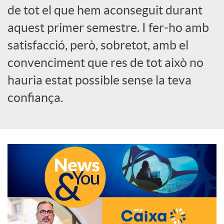
de tot el que hem aconseguit durant
o
aquest primer semestre. I fer-ho amb
c
satisfacció, però, sobretot, amb el
convenciment que res de tot això no
i
hauria estat possible sense la teva
confiança.
a
l
s