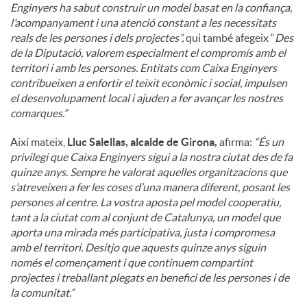
Enginyers ha sabut construir un model basat en la confiança,
l’acompanyament i una atenció constant a les necessitats
reals de les persones i dels projectes”,
qui també afegeix “
Des
de la Diputació, valorem especialment el compromís amb el
territori i amb les persones. Entitats com Caixa Enginyers
contribueixen a enfortir el teixit econòmic i social, impulsen
el desenvolupament local i ajuden a fer avançar les nostres
comarques.”
Així mateix,
Lluc Salellas, alcalde de Girona,
afirma:
“És un
privilegi que Caixa Enginyers sigui a la nostra ciutat des de fa
quinze anys. Sempre he valorat aquelles organitzacions que
s’atreveixen a fer les coses d’una manera diferent, posant les
persones al centre. La vostra aposta pel model cooperatiu,
tant a la ciutat com al conjunt de Catalunya, un model que
aporta una mirada més participativa, justa i compromesa
amb el territori. Desitjo que aquests quinze anys siguin
només el començament i que continuem compartint
projectes i treballant plegats en benefici de les persones i de
la comunitat.”