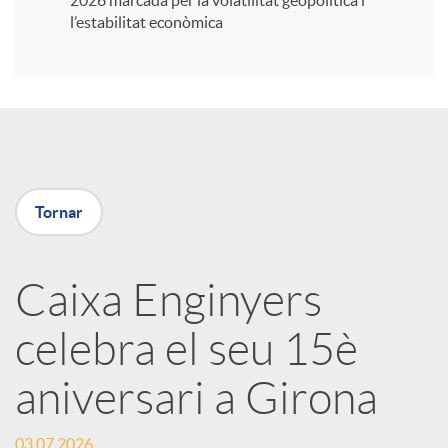
2026 marcada per la volatilitat geopolítica i
l’estabilitat econòmica
i
r
a
Tornar
X
Caixa Enginyers
a
celebra el seu 15è
r
aniversari a Girona
x
03.07.2026