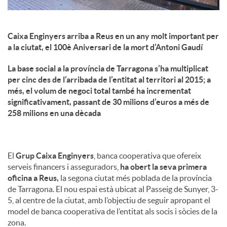
Caixa Enginyers arriba a Reus en un any molt important per
a la ciutat, el 100è Aniversari de la mort d’Antoni Gaudí
La base social a la província de Tarragona s’ha multiplicat
per cinc des de l’arribada de l’entitat al territori al 2015; a
més, el volum de negoci total també ha incrementat
significativament, passant de 30 milions d’euros a més de
258 milions en una dècada
El
Grup Caixa Enginyers
, banca cooperativa que ofereix
serveis financers i asseguradors,
ha obert la seva primera
oficina a Reus,
la segona ciutat més poblada de la província
de Tarragona. El nou espai està ubicat al Passeig de Sunyer, 3-
5, al centre de la ciutat, amb l’objectiu de seguir apropant el
model de banca cooperativa de l’entitat als socis i sòcies de la
zona.