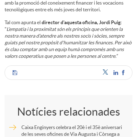
amb la promoció del coneixement financer i les vocacions
tecnològiques entre els més joves del territori.
Tal com apunta el
director d'aquesta oficina, Jordi Puig
:
"
L’empatia i la proximitat són els principis que orienten la
nostra manera d’atendre als nostres socis i sòcies, sempre
guiats pel nostre propòsit d'humanitzar les finances. Per això
és clau comptar amb un equip humà compromès amb uns
valors cooperatius que posen a les persones al centre.”
C
o
Notícies relacionades
m
Caixa Enginyers celebra el 20è i el 35è aniversari
de les seves oficines de Via Augusta i Còrsega a