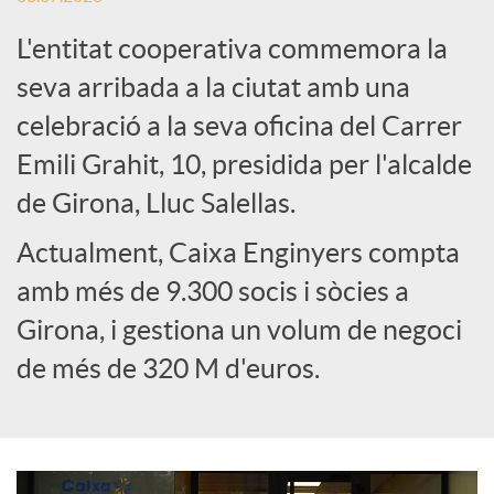
L'entitat cooperativa commemora la
e
seva arribada a la ciutat amb una
celebració a la seva oficina del Carrer
s
Emili Grahit, 10, presidida per l'alcalde
S
de Girona, Lluc Salellas.
Actualment, Caixa Enginyers compta
o
amb més de 9.300 socis i sòcies a
Girona, i gestiona un volum de negoci
c
de més de 320 M d'euros.
i
a