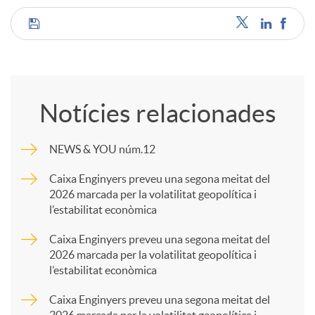
C
o
Notícies relacionades
m
NEWS & YOU núm.12
p
Caixa Enginyers preveu una segona meitat del
2026 marcada per la volatilitat geopolítica i
l’estabilitat econòmica
a
Caixa Enginyers preveu una segona meitat del
2026 marcada per la volatilitat geopolítica i
r
l’estabilitat econòmica
Caixa Enginyers preveu una segona meitat del
t