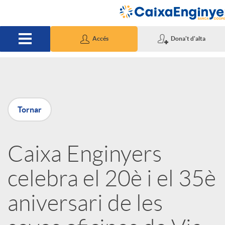
Salta al contingut principal
Accés
Dona't d'alta
P
Tornar
u
Caixa Enginyers
b
celebra el 20è i el 35è
l
aniversari de les
i