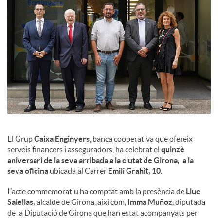
l
s
El Grup
Caixa Enginyers
, banca cooperativa que ofereix
serveis financers i asseguradors, ha celebrat el
quinzè
aniversari de la seva arribada a la ciutat de Girona, a la
seva oficina
ubicada al Carrer
Emili Grahit, 10.
L'acte commemoratiu ha comptat amb la presència de
Lluc
Salellas,
alcalde de Girona, així com,
Imma Muñoz
, diputada
de la Diputació de Girona que han estat acompanyats per