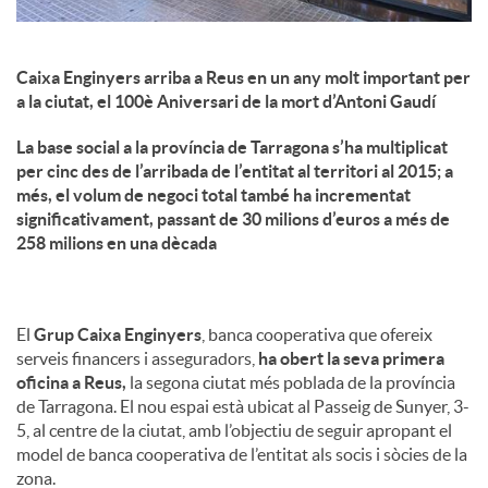
Caixa Enginyers arriba a Reus en un any molt important per
a la ciutat, el 100è Aniversari de la mort d’Antoni Gaudí
La base social a la província de Tarragona s’ha multiplicat
per cinc des de l’arribada de l’entitat al territori al 2015; a
més, el volum de negoci total també ha incrementat
significativament, passant de 30 milions d’euros a més de
258 milions en una dècada
El
Grup Caixa Enginyers
, banca cooperativa que ofereix
serveis financers i asseguradors,
ha obert la seva primera
oficina a Reus,
la segona ciutat més poblada de la província
de Tarragona. El nou espai està ubicat al Passeig de Sunyer, 3-
5, al centre de la ciutat, amb l’objectiu de seguir apropant el
model de banca cooperativa de l’entitat als socis i sòcies de la
zona.