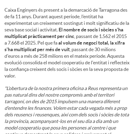
Caixa Enginyers és present a la demarcació de Tarragona des
de fa 11 anys. Durant aquest període, l’entitat ha
experimentat un creixement sostingut i molt significatiu de la
seva base social i activitat.
El nombre de socis i sòcies s'ha
multiplicat pràcticament per cinc
, passant de 1.562 el 2015
a 7.668 el 2025. Pel que fa
al volum de negoci total, la xifra
s'ha multiplicat per més de vuit
, passant de 30 milions
d'euros a més de 258 milions en el mateix període. Aquesta
evolució consolida el model cooperatiu de l'entitat i reflecteix
la confiança creixent dels socis i sòcies en la seva proposta de
valor.
"L’obertura de la nostra primera oficina a Reus representa un
pas natural dins del nostre compromís amb el territori
tarragoní, on des de 2015 impulsem una manera diferent
d’entendre les finances. Volem estar cada vegada més a prop
dels reusencs i reusenques, així com dels socis i sòcies de tota
la província, acompanyant-los en el seu dia a dia amb un
model cooperatiu que posa les persones al centre i que