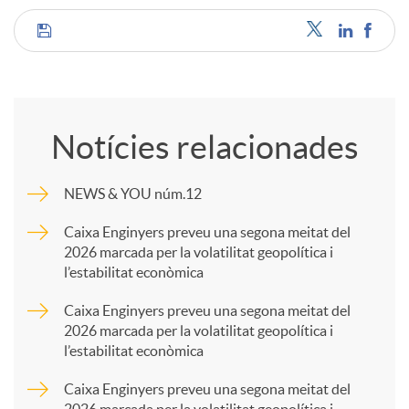
C
o
Notícies relacionades
m
NEWS & YOU núm.12
p
Caixa Enginyers preveu una segona meitat del
2026 marcada per la volatilitat geopolítica i
l’estabilitat econòmica
a
Caixa Enginyers preveu una segona meitat del
2026 marcada per la volatilitat geopolítica i
r
l’estabilitat econòmica
Caixa Enginyers preveu una segona meitat del
t