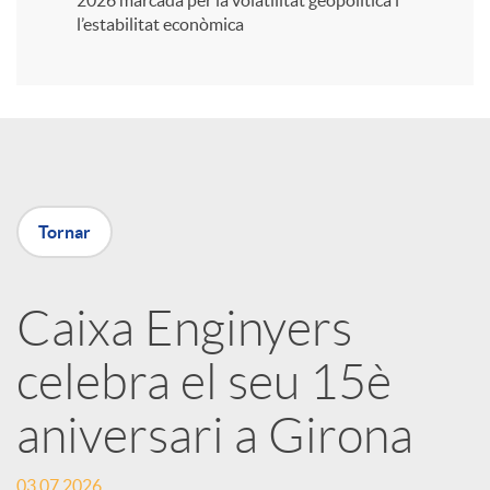
2026 marcada per la volatilitat geopolítica i
l’estabilitat econòmica
i
r
a
Tornar
X
Caixa Enginyers
a
celebra el seu 15è
r
aniversari a Girona
x
03.07.2026