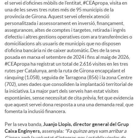
el servei d’oficines mòbils de l’entitat, #CEApropa, visita en
una de les seves tres rutes més de 95 municipis de la
província de Girona. Aquest servei ofereix atenció
personalitzada i assessorament en inversió, finançament,
assegurances, altes de comptes i targetes, retirada i ingrés
d’efectiu i altres gestions operatives com ara transferències o
domiciliacions als usuaris de municipis que no disposen
d’oficina bancària ni de caixer automàtic. Des de la seva
posada en marxa el setembre de 2024 i fins al maig de 2026,
#CEApropa ha registrat un total de 2.616 visites en les tres
rutes per Catalunya, amb la ruta de Girona encapçalant el
rànquing (1.058), seguida de Tarragona (856) i la zona Centre
(702), unes dades que consoliden la implantació territorial de
la iniciativa. La major part dels serveis han estat visites
espontànies, sense necessitat de cita prèvia, fet que evidencia
que aquest servei dona resposta a una una demanda real, que
fomenta la inclusió financera.
Per la seva banda,
Juanjo Llopis, director general del Grup
Caixa Enginyers,
assenyala
: "Fa quinze anys vam arribar a
Girona amb la voluntat d'integrar-nos i establir vincles de