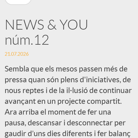
X
NEWS & YOU
a
núm.12
r
21.07.2026
x
Sembla que els mesos passen més de
pressa quan són plens d'iniciatives, de
e
nous reptes i de la il·lusió de continuar
avançant en un projecte compartit.
s
Ara arriba el moment de fer una
pausa, descansar i desconnectar per
S
gaudir d’uns dies diferents i fer balanç