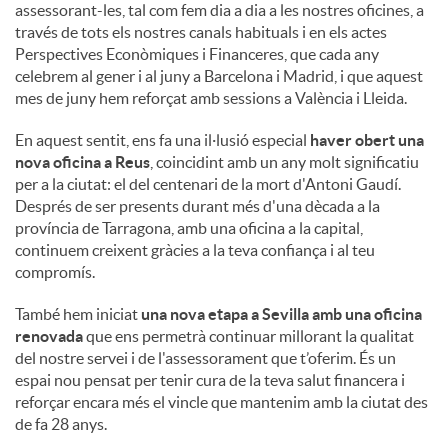
assessorant-les, tal com fem dia a dia a les nostres oficines, a
través de tots els nostres canals habituals i en els actes
Perspectives Econòmiques i Financeres, que cada any
celebrem al gener i al juny a Barcelona i Madrid, i que aquest
mes de juny hem reforçat amb sessions a València i Lleida.
En aquest sentit, ens fa una il·lusió especial
haver obert una
nova oficina a Reus
, coincidint amb un any molt significatiu
per a la ciutat: el del centenari de la mort d'Antoni Gaudí.
Després de ser presents durant més d'una dècada a la
província de Tarragona, amb una oficina a la capital,
continuem creixent gràcies a la teva confiança i al teu
compromís.
També hem iniciat
una nova etapa a Sevilla amb una oficina
renovada
que ens permetrà continuar millorant la qualitat
del nostre servei i de l'assessorament que t’oferim. És un
espai nou pensat per tenir cura de la teva salut financera i
reforçar encara més el vincle que mantenim amb la ciutat des
de fa 28 anys.