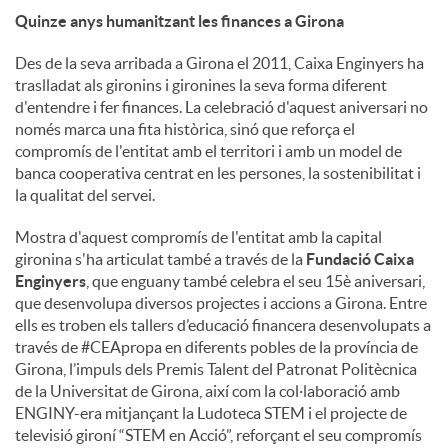
Quinze anys humanitzant les finances a Girona
Des de la seva arribada a Girona el 2011, Caixa Enginyers ha
traslladat als gironins i gironines la seva forma diferent
d'entendre i fer finances. La celebració d'aquest aniversari no
només marca una fita històrica, sinó que reforça el
compromís de l'entitat amb el territori i amb un model de
banca cooperativa centrat en les persones, la sostenibilitat i
la qualitat del servei.
Mostra d'aquest compromís de l'entitat amb la capital
gironina s'ha articulat també a través de la
Fundació Caixa
Enginyers
, que enguany també celebra el seu 15è aniversari,
que desenvolupa diversos projectes i accions a Girona. Entre
ells es troben els tallers d’educació financera desenvolupats a
través de #CEApropa en diferents pobles de la província de
Girona, l’impuls dels Premis Talent del Patronat Politècnica
de la Universitat de Girona, així com la col·laboració amb
ENGINY-era mitjançant la Ludoteca STEM i el projecte de
televisió gironí “STEM en Acció”, reforçant el seu compromís