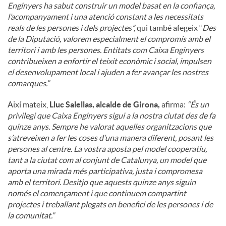
Enginyers ha sabut construir un model basat en la confiança,
l’acompanyament i una atenció constant a les necessitats
reals de les persones i dels projectes”,
qui també afegeix “
Des
de la Diputació, valorem especialment el compromís amb el
territori i amb les persones. Entitats com Caixa Enginyers
contribueixen a enfortir el teixit econòmic i social, impulsen
el desenvolupament local i ajuden a fer avançar les nostres
comarques.”
Així mateix,
Lluc Salellas, alcalde de Girona,
afirma:
“És un
privilegi que Caixa Enginyers sigui a la nostra ciutat des de fa
quinze anys. Sempre he valorat aquelles organitzacions que
s’atreveixen a fer les coses d’una manera diferent, posant les
persones al centre. La vostra aposta pel model cooperatiu,
tant a la ciutat com al conjunt de Catalunya, un model que
aporta una mirada més participativa, justa i compromesa
amb el territori. Desitjo que aquests quinze anys siguin
només el començament i que continuem compartint
projectes i treballant plegats en benefici de les persones i de
la comunitat.”