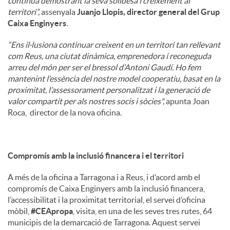
continua demostrant la seva solidesa i creixement al
territori”,
assenyala
Juanjo Llopis, director general del Grup
Caixa Enginyers
.
“Ens il·lusiona continuar creixent en un territori tan rellevant
com Reus, una ciutat dinàmica, emprenedora i reconeguda
arreu del món per ser el bressol d’Antoni Gaudí. Ho fem
mantenint l’essència del nostre model cooperatiu, basat en la
proximitat, l’assessorament personalitzat i la generació de
valor compartit per als nostres socis i sòcies",
apunta Joan
Roca, director de la nova oficina.
Compromís amb la inclusió financera i el territori
A més de la oficina a Tarragona i a Reus, i d’acord amb el
compromís de Caixa Enginyers amb la inclusió financera,
l’accessibilitat i la proximitat territorial, el servei d’oficina
mòbil,
#CEApropa
, visita, en una de les seves tres rutes, 64
municipis de la demarcació de Tarragona. Aquest servei