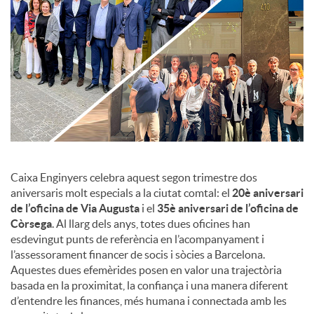
c
o
n
t
Caixa Enginyers celebra aquest segon trimestre dos
aniversaris molt especials a la ciutat comtal: el
20è aniversari
de l’oficina de Via Augusta
i el
35è aniversari de l’oficina de
i
Còrsega
. Al llarg dels anys, totes dues oficines han
esdevingut punts de referència en l’acompanyament i
n
l’assessorament financer de socis i sòcies a Barcelona.
Aquestes dues efemèrides posen en valor una trajectòria
basada en la proximitat, la confiança i una manera diferent
g
d’entendre les finances, més humana i connectada amb les