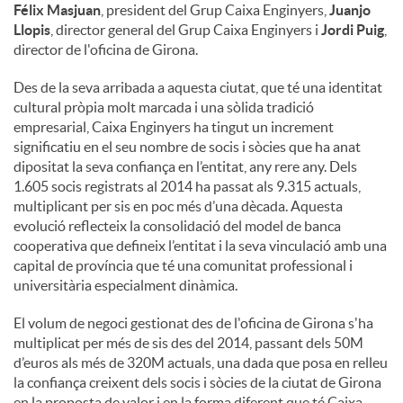
Félix Masjuan
, president del Grup Caixa Enginyers,
Juanjo
Llopis
, director general del Grup Caixa Enginyers i
Jordi Puig
,
director de l'oficina de Girona.
Des de la seva arribada a aquesta ciutat, que té una identitat
cultural pròpia molt marcada i una sòlida tradició
empresarial, Caixa Enginyers ha tingut un increment
significatiu en el seu nombre de socis i sòcies que ha anat
dipositat la seva confiança en l’entitat, any rere any. Dels
1.605 socis registrats al 2014 ha passat als 9.315 actuals,
multiplicant per sis en poc més d’una dècada. Aquesta
evolució reflecteix la consolidació del model de banca
cooperativa que defineix l’entitat i la seva vinculació amb una
capital de província que té una comunitat professional i
universitària especialment dinàmica.
El volum de negoci gestionat des de l'oficina de Girona s'ha
multiplicat per més de sis des del 2014, passant dels 50M
d’euros als més de 320M actuals, una dada que posa en relleu
la confiança creixent dels socis i sòcies de la ciutat de Girona
en la proposta de valor i en la forma diferent que té Caixa