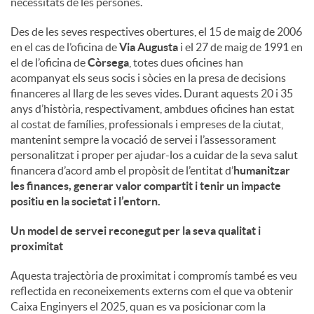
necessitats de les persones.
u
Des de les seves respectives obertures, el 15 de maig de 2006
en el cas de l’oficina de
Via Augusta
i el 27 de maig de 1991 en
el de l’oficina de
Còrsega
, totes dues oficines han
t
acompanyat els seus socis i sòcies en la presa de decisions
financeres al llarg de les seves vides. Durant aquests 20 i 35
anys d’història, respectivament, ambdues oficines han estat
s
al costat de famílies, professionals i empreses de la ciutat,
mantenint sempre la vocació de servei i l’assessorament
personalitzat i proper per ajudar-los a cuidar de la seva salut
financera d’acord amb el propòsit de l’entitat d’
humanitzar
les finances, generar valor compartit i tenir un impacte
positiu en la societat i l’entorn
.
Un model de servei reconegut per la seva qualitat i
proximitat
Aquesta trajectòria de proximitat i compromís també es veu
reflectida en reconeixements externs com el que va obtenir
Caixa Enginyers el 2025, quan es va posicionar com la