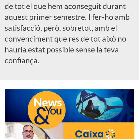
de tot el que hem aconseguit durant
o
aquest primer semestre. I fer-ho amb
c
satisfacció, però, sobretot, amb el
convenciment que res de tot això no
i
hauria estat possible sense la teva
confiança.
a
l
s