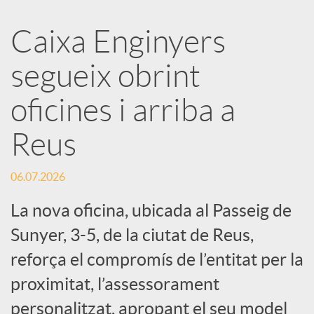
a
Caixa Enginyers
segueix obrint
r
oficines i arriba a
x
Reus
e
06.07.2026
s
La nova oficina, ubicada al Passeig de
Sunyer, 3-5, de la ciutat de Reus,
S
reforça el compromís de l’entitat per la
proximitat, l’assessorament
o
personalitzat, apropant el seu model