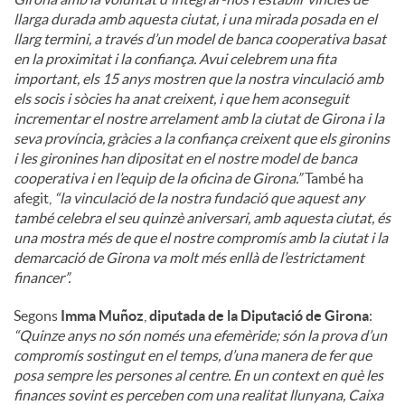
llarga durada amb aquesta ciutat, i una mirada posada en el
llarg termini, a través d’un model de banca cooperativa basat
en la proximitat i la confiança. Avui celebrem una fita
important, els 15 anys mostren que la nostra vinculació amb
els socis i sòcies ha anat creixent, i que hem aconseguit
incrementar el nostre arrelament amb la ciutat de Girona i la
seva província, gràcies a la confiança creixent que els gironins
i les gironines han dipositat en el nostre model de banca
cooperativa i en l’equip de la oficina de Girona.”
També ha
afegit,
“la vinculació de la nostra fundació que aquest any
també celebra el seu quinzè aniversari, amb aquesta ciutat, és
una mostra més de que el nostre compromís amb la ciutat i la
demarcació de Girona va molt més enllà de l’estrictament
financer”.
Segons
Imma Muñoz
,
diputada de la Diputació de Girona
:
“Quinze anys no són només una efemèride; són la prova d’un
compromís sostingut en el temps, d’una manera de fer que
posa sempre les persones al centre. En un context en què les
finances sovint es perceben com una realitat llunyana, Caixa