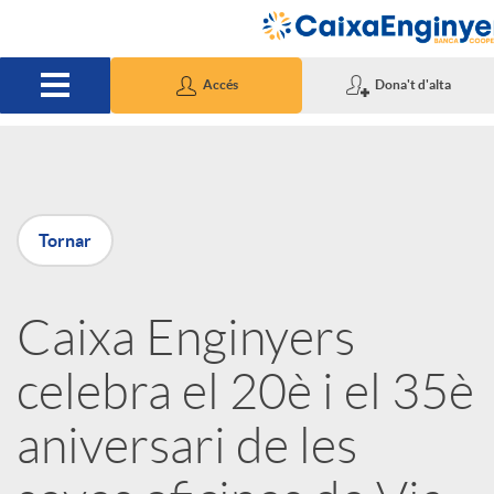
Salta al contingut principal
Accés
Dona't d'alta
P
Tornar
u
Caixa Enginyers
b
celebra el 20è i el 35è
l
aniversari de les
i