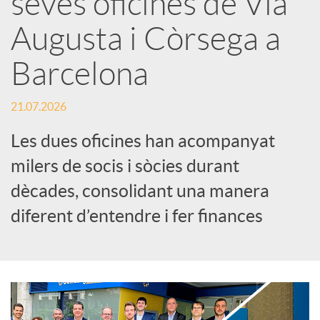
seves oficines de Via
Augusta i Còrsega a
c
Barcelona
a
21.07.2026
d
Les dues oficines han acompanyat
milers de socis i sòcies durant
o
dècades, consolidant una manera
diferent d’entendre i fer finances
r
d
e