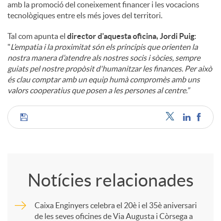
amb la promoció del coneixement financer i les vocacions
tecnològiques entre els més joves del territori.
Tal com apunta el
director d'aquesta oficina, Jordi Puig
:
"
L’empatia i la proximitat són els principis que orienten la
nostra manera d’atendre als nostres socis i sòcies, sempre
guiats pel nostre propòsit d'humanitzar les finances. Per això
és clau comptar amb un equip humà compromès amb uns
valors cooperatius que posen a les persones al centre.”
C
o
Notícies relacionades
m
Caixa Enginyers celebra el 20è i el 35è aniversari
de les seves oficines de Via Augusta i Còrsega a