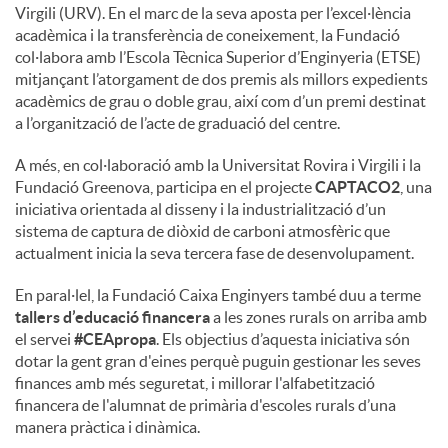
Virgili (URV). En el marc de la seva aposta per l’excel·lència
acadèmica i la transferència de coneixement, la Fundació
col·labora amb l’Escola Tècnica Superior d’Enginyeria (ETSE)
mitjançant l’atorgament de dos premis als millors expedients
acadèmics de grau o doble grau, així com d’un premi destinat
a l’organització de l’acte de graduació del centre.
A més, en col·laboració amb la Universitat Rovira i Virgili i la
Fundació Greenova, participa en el projecte
CAPTACO2
, una
iniciativa orientada al disseny i la industrialització d’un
sistema de captura de diòxid de carboni atmosfèric que
actualment inicia la seva tercera fase de desenvolupament.
En paral·lel, la Fundació Caixa Enginyers també duu a terme
tallers d’educació financera
a les zones rurals on arriba amb
el servei
#CEApropa
. Els objectius d’aquesta iniciativa són
dotar la gent gran d'eines perquè puguin gestionar les seves
finances amb més seguretat, i millorar l'alfabetització
financera de l'alumnat de primària d'escoles rurals d’una
manera pràctica i dinàmica.