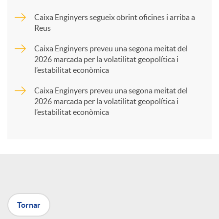
Caixa Enginyers segueix obrint oficines i arriba a
a
Reus
Caixa Enginyers preveu una segona meitat del
r
2026 marcada per la volatilitat geopolítica i
l’estabilitat econòmica
t
Caixa Enginyers preveu una segona meitat del
2026 marcada per la volatilitat geopolítica i
l’estabilitat econòmica
i
r
a
Tornar
X