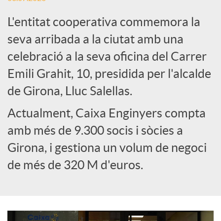
L'entitat cooperativa commemora la
e
seva arribada a la ciutat amb una
celebració a la seva oficina del Carrer
s
Emili Grahit, 10, presidida per l'alcalde
S
de Girona, Lluc Salellas.
Actualment, Caixa Enginyers compta
o
amb més de 9.300 socis i sòcies a
Girona, i gestiona un volum de negoci
c
de més de 320 M d'euros.
i
a