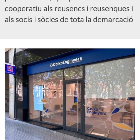
cooperatiu als reusencs i reusenques i
c
als socis i sòcies de tota la demarcació
i
a
l
s