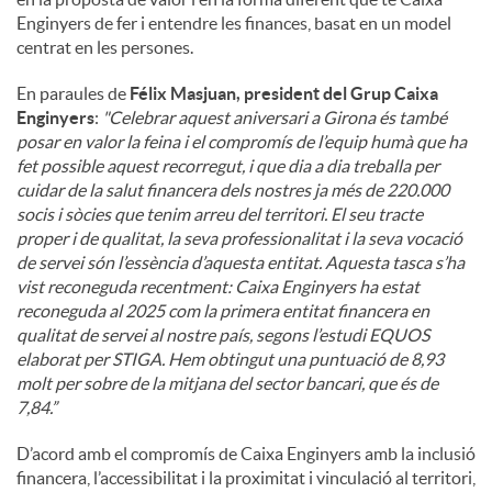
Enginyers de fer i entendre les finances, basat en un model
centrat en les persones.
En paraules de
Félix Masjuan, president del Grup Caixa
Enginyers
:
"
Celebrar aquest aniversari a Girona és també
posar en valor la feina i el compromís de l’equip humà que ha
fet possible aquest recorregut, i que dia a dia treballa per
cuidar de la salut financera dels nostres ja més de 220.000
socis i sòcies que tenim arreu del territori. El seu tracte
proper i de qualitat, la seva professionalitat i la seva vocació
de servei són l’essència d’aquesta entitat. Aquesta tasca s’ha
vist reconeguda recentment: Caixa Enginyers ha estat
reconeguda al 2025 com la primera entitat financera en
qualitat de servei al nostre país, segons l’estudi EQUOS
elaborat per STIGA. Hem obtingut una puntuació de 8,93
molt per sobre de la mitjana del sector bancari, que és de
7,84.”
D’acord amb el compromís de Caixa Enginyers amb la inclusió
financera, l’accessibilitat i la proximitat i vinculació al territori,