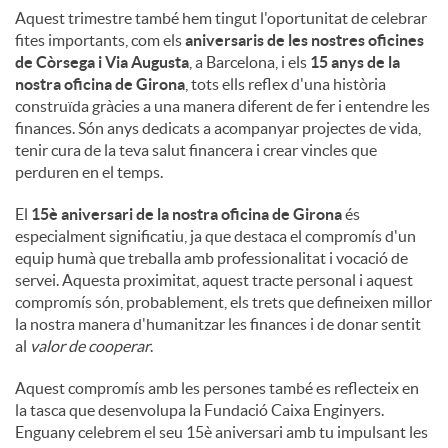
Aquest trimestre també hem tingut l'oportunitat de celebrar
fites importants, com els
aniversaris de les nostres oficines
de Còrsega i Via Augusta
, a Barcelona, ​​i els
15 anys de la
nostra oficina de Girona
, tots ells reflex d'una història
construïda gràcies a una manera diferent de fer i entendre les
finances. Són anys dedicats a acompanyar projectes de vida,
tenir cura de la teva salut financera i crear vincles que
perduren en el temps.
El
15è aniversari de la nostra oficina de Girona
és
especialment significatiu, ja que destaca el compromís d'un
equip humà que treballa amb professionalitat i vocació de
servei. Aquesta proximitat, aquest tracte personal i aquest
compromís són, probablement, els trets que defineixen millor
la nostra manera d'humanitzar les finances i de donar sentit
al
valor de cooperar
.
Aquest compromís amb les persones també es reflecteix en
la tasca que desenvolupa la Fundació Caixa Enginyers.
Enguany celebrem el seu 15è aniversari amb tu impulsant les