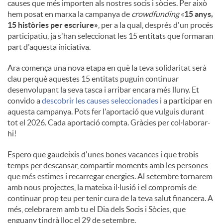
causes que més importen als nostres socis i sòcies. Per això
hem posat en marxa la campanya de
crowdfunding
«
15 anys,
15 històries per escriure»
, per a la qual, després d'un procés
participatiu, ja s'han seleccionat les 15 entitats que formaran
part d'aquesta iniciativa.
Ara comença una nova etapa en què la teva solidaritat serà
clau perquè aquestes 15 entitats puguin continuar
desenvolupant la seva tasca i arribar encara més lluny. Et
convido a
descobrir les causes seleccionades
i a participar en
aquesta campanya. Pots fer l'aportació que vulguis durant
tot el 2026. Cada aportació compta. Gràcies per col·laborar-
hi!
Espero que gaudeixis d'unes bones vacances i que trobis
temps per descansar, compartir moments amb les persones
que més estimes i recarregar energies. Al setembre tornarem
amb nous projectes, la mateixa il·lusió i el compromís de
continuar prop teu per tenir cura de la teva salut financera. A
més, celebrarem amb tu el Dia dels Socis i Sòcies, que
enguany tindrà lloc el 29 de setembre.