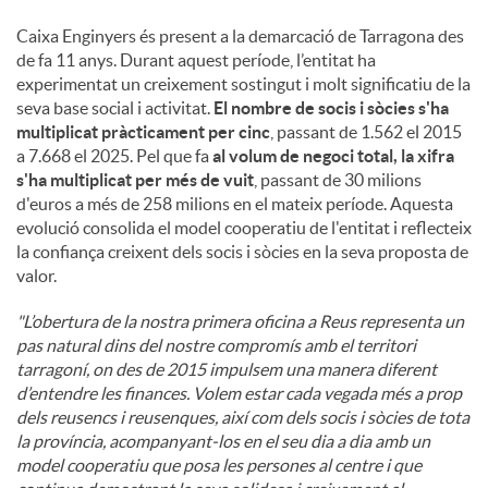
Caixa Enginyers és present a la demarcació de Tarragona des
de fa 11 anys. Durant aquest període, l’entitat ha
experimentat un creixement sostingut i molt significatiu de la
seva base social i activitat.
El nombre de socis i sòcies s'ha
multiplicat pràcticament per cinc
, passant de 1.562 el 2015
a 7.668 el 2025. Pel que fa
al volum de negoci total, la xifra
s'ha multiplicat per més de vuit
, passant de 30 milions
d'euros a més de 258 milions en el mateix període. Aquesta
evolució consolida el model cooperatiu de l'entitat i reflecteix
la confiança creixent dels socis i sòcies en la seva proposta de
valor.
"L’obertura de la nostra primera oficina a Reus representa un
pas natural dins del nostre compromís amb el territori
tarragoní, on des de 2015 impulsem una manera diferent
d’entendre les finances. Volem estar cada vegada més a prop
dels reusencs i reusenques, així com dels socis i sòcies de tota
la província, acompanyant-los en el seu dia a dia amb un
model cooperatiu que posa les persones al centre i que