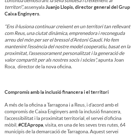
continua demostrant la seva solidesa i creixement al
territori”,
assenyala
Juanjo Llopis, director general del Grup
Caixa Enginyers
.
“Ens il·lusiona continuar creixent en un territori tan rellevant
com Reus, una ciutat dinàmica, emprenedora i reconeguda
arreu del món per ser el bressol d’Antoni Gaudí. Ho fem
mantenint l’essència del nostre model cooperatiu, basat en la
proximitat, l’assessorament personalitzat i la generació de
valor compartit per als nostres socis i sòcies",
apunta Joan
Roca, director de la nova oficina.
Compromís amb la inclusió financera i el territori
A més de la oficina a Tarragona i a Reus, i d’acord amb el
compromís de Caixa Enginyers amb la inclusió financera,
l’accessibilitat i la proximitat territorial, el servei d’oficina
mòbil,
#CEApropa
, visita, en una de les seves tres rutes, 64
municipis de la demarcació de Tarragona. Aquest servei