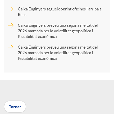
Caixa Enginyers segueix obrint oficines i arriba a
a
Reus
Caixa Enginyers preveu una segona meitat del
r
2026 marcada per la volatilitat geopolítica i
l’estabilitat econòmica
t
Caixa Enginyers preveu una segona meitat del
2026 marcada per la volatilitat geopolítica i
l’estabilitat econòmica
i
r
a
Tornar
X