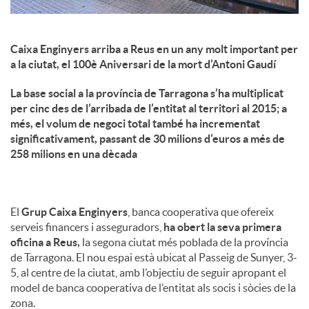
Caixa Enginyers arriba a Reus en un any molt important per
a la ciutat, el 100è Aniversari de la mort d’Antoni Gaudí
La base social a la província de Tarragona s’ha multiplicat
per cinc des de l’arribada de l’entitat al territori al 2015; a
més, el volum de negoci total també ha incrementat
significativament, passant de 30 milions d’euros a més de
258 milions en una dècada
El
Grup Caixa Enginyers
, banca cooperativa que ofereix
serveis financers i asseguradors,
ha obert la seva primera
oficina a Reus,
la segona ciutat més poblada de la província
de Tarragona. El nou espai està ubicat al Passeig de Sunyer, 3-
5, al centre de la ciutat, amb l’objectiu de seguir apropant el
model de banca cooperativa de l’entitat als socis i sòcies de la
zona.