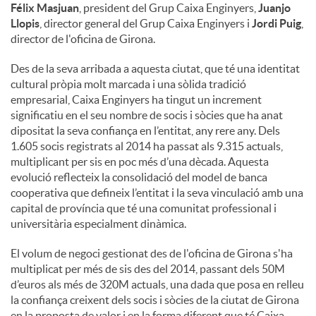
Félix Masjuan
, president del Grup Caixa Enginyers,
Juanjo
Llopis
, director general del Grup Caixa Enginyers i
Jordi Puig
,
director de l'oficina de Girona.
Des de la seva arribada a aquesta ciutat, que té una identitat
cultural pròpia molt marcada i una sòlida tradició
empresarial, Caixa Enginyers ha tingut un increment
significatiu en el seu nombre de socis i sòcies que ha anat
dipositat la seva confiança en l’entitat, any rere any. Dels
1.605 socis registrats al 2014 ha passat als 9.315 actuals,
multiplicant per sis en poc més d’una dècada. Aquesta
evolució reflecteix la consolidació del model de banca
cooperativa que defineix l’entitat i la seva vinculació amb una
capital de província que té una comunitat professional i
universitària especialment dinàmica.
El volum de negoci gestionat des de l'oficina de Girona s'ha
multiplicat per més de sis des del 2014, passant dels 50M
d’euros als més de 320M actuals, una dada que posa en relleu
la confiança creixent dels socis i sòcies de la ciutat de Girona
en la proposta de valor i en la forma diferent que té Caixa