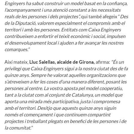
Enginyers ha sabut construir un model basat en la confiança,
l’acompanyament i una atenció constant a les necessitats
reals de les persones i dels projectes”,
qui també afegeix “
Des
de la Diputació, valorem especialment el compromís amb el
territori i amb les persones. Entitats com Caixa Enginyers
contribueixen a enfortir el teixit econòmic i social, impulsen
el desenvolupament local i ajuden a fer avançar les nostres
comarques.”
Així mateix,
Lluc Salellas, alcalde de Girona,
afirma:
“És un
privilegi que Caixa Enginyers sigui a la nostra ciutat des de fa
quinze anys. Sempre he valorat aquelles organitzacions que
s’atreveixen a fer les coses d’una manera diferent, posant les
persones al centre. La vostra aposta pel model cooperatiu,
tant a la ciutat com al conjunt de Catalunya, un model que
aporta una mirada més participativa, justa i compromesa
amb el territori. Desitjo que aquests quinze anys siguin
només el començament i que continuem compartint
projectes i treballant plegats en benefici de les persones i de
la comunitat.”