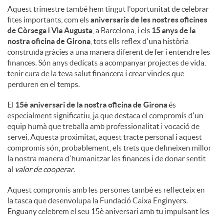
Aquest trimestre també hem tingut l'oportunitat de celebrar
fites importants, com els
aniversaris de les nostres oficines
de Còrsega i Via Augusta
, a Barcelona, ​​i els
15 anys de la
nostra oficina de Girona
, tots ells reflex d'una història
construïda gràcies a una manera diferent de fer i entendre les
finances. Són anys dedicats a acompanyar projectes de vida,
tenir cura de la teva salut financera i crear vincles que
perduren en el temps.
El
15è aniversari de la nostra oficina de Girona
és
especialment significatiu, ja que destaca el compromís d'un
equip humà que treballa amb professionalitat i vocació de
servei. Aquesta proximitat, aquest tracte personal i aquest
compromís són, probablement, els trets que defineixen millor
la nostra manera d'humanitzar les finances i de donar sentit
al
valor de cooperar
.
Aquest compromís amb les persones també es reflecteix en
la tasca que desenvolupa la Fundació Caixa Enginyers.
Enguany celebrem el seu 15è aniversari amb tu impulsant les