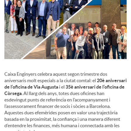
c
o
n
t
Caixa Enginyers celebra aquest segon trimestre dos
aniversaris molt especials a la ciutat comtal: el
20è aniversari
de l’oficina de Via Augusta
i el
35è aniversari de l’oficina de
i
Còrsega
. Al llarg dels anys, totes dues oficines han
esdevingut punts de referència en l’acompanyament i
n
l’assessorament financer de socis i sòcies a Barcelona.
Aquestes dues efemèrides posen en valor una trajectòria
basada en la proximitat, la confiança i una manera diferent
g
d’entendre les finances, més humana i connectada amb les