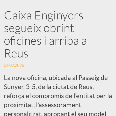
a
Caixa Enginyers
segueix obrint
r
oficines i arriba a
x
Reus
e
06.07.2026
s
La nova oficina, ubicada al Passeig de
Sunyer, 3-5, de la ciutat de Reus,
S
reforça el compromís de l’entitat per la
proximitat, l’assessorament
o
personalitzat, apropant el seu model