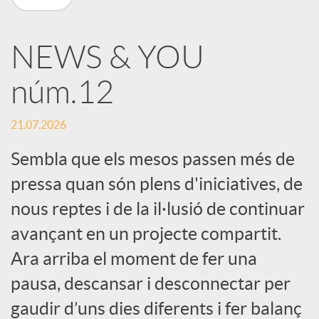
X
NEWS & YOU
a
núm.12
r
21.07.2026
x
Sembla que els mesos passen més de
pressa quan són plens d'iniciatives, de
e
nous reptes i de la il·lusió de continuar
avançant en un projecte compartit.
s
Ara arriba el moment de fer una
pausa, descansar i desconnectar per
S
gaudir d’uns dies diferents i fer balanç