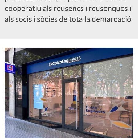
cooperatiu als reusencs i reusenques i
c
als socis i sòcies de tota la demarcació
i
a
l
s