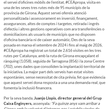
el servei d’oficines mòbils de l’entitat, #CEApropa, visita en
una de les seves tres rutes més de 95 municipis de la
província de Girona. Aquest servei ofereix atenció
personalitzada i assessorament en inversió, finançament,
assegurances, altes de comptes i targetes, retirada i ingrés
d’efectiu i altres gestions operatives com ara transferències o
domiciliacions als usuaris de municipis que no disposen
d’oficina bancària ni de caixer automàtic. Des de la seva
posada en marxa el setembre de 2024 i fins al maig de 2026,
#CEApropa ha registrat un total de 2.616 visites en les tres
rutes per Catalunya, amb la ruta de Girona encapçalant el
rànquing (1.058), seguida de Tarragona (856) i la zona Centre
(702), unes dades que consoliden la implantació territorial de
la iniciativa. La major part dels serveis han estat visites
espontànies, sense necessitat de cita prèvia, fet que evidencia
que aquest servei dona resposta a una una demanda real, que
fomenta la inclusió financera.
Per la seva banda,
Juanjo Llopis, director general del Grup
Caixa Enginyers,
assenyala
: "Fa quinze anys vam arribar a
Girona amb la voluntat d'integrar-nos i establir vincles de