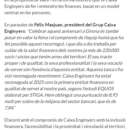
Enginyers de fer i entendre les finances, basat en un model
centrat en les persones.
En paraules de
Félix Masjuan, president del Grup Caixa
Enginyers
:
"
Celebrar aquest aniversari a Girona és també
posar en valor la feina i el compromís de l’equip humà que ha
fet possible aquest recorregut, i que dia a dia treballa per
cuidar de la salut financera dels nostres ja més de 220.000
socis i sòcies que tenim arreu del territori. El seu tracte
proper i de qualitat, la seva professionalitat i la seva vocació
de servei són l’essència d’aquesta entitat. Aquesta tasca s’ha
vist reconeguda recentment: Caixa Enginyers ha estat
reconeguda al 2025 com la primera entitat financera en
qualitat de servei al nostre país, segons l’estudi EQUOS
elaborat per STIGA. Hem obtingut una puntuació de 8,93
molt per sobre de la mitjana del sector bancari, que és de
7,84.”
D’acord amb el compromís de Caixa Enginyers amb la inclusió
financera, l’accessibilitat i la proximitat i vinculació al territori,