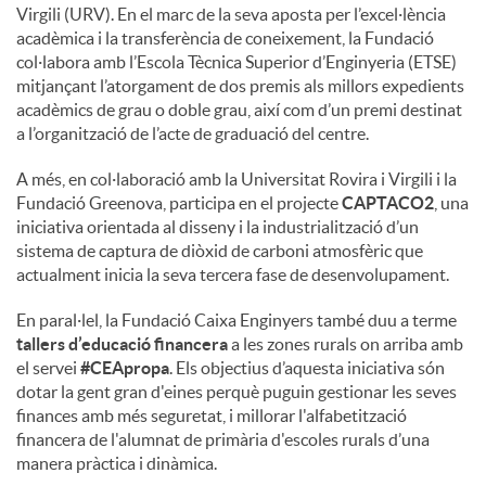
Virgili (URV). En el marc de la seva aposta per l’excel·lència
acadèmica i la transferència de coneixement, la Fundació
col·labora amb l’Escola Tècnica Superior d’Enginyeria (ETSE)
mitjançant l’atorgament de dos premis als millors expedients
acadèmics de grau o doble grau, així com d’un premi destinat
a l’organització de l’acte de graduació del centre.
A més, en col·laboració amb la Universitat Rovira i Virgili i la
Fundació Greenova, participa en el projecte
CAPTACO2
, una
iniciativa orientada al disseny i la industrialització d’un
sistema de captura de diòxid de carboni atmosfèric que
actualment inicia la seva tercera fase de desenvolupament.
En paral·lel, la Fundació Caixa Enginyers també duu a terme
tallers d’educació financera
a les zones rurals on arriba amb
el servei
#CEApropa
. Els objectius d’aquesta iniciativa són
dotar la gent gran d'eines perquè puguin gestionar les seves
finances amb més seguretat, i millorar l'alfabetització
financera de l'alumnat de primària d'escoles rurals d’una
manera pràctica i dinàmica.