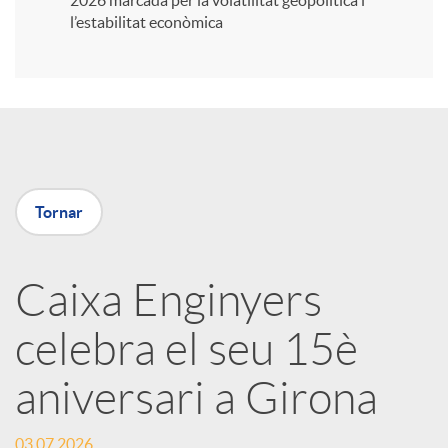
2026 marcada per la volatilitat geopolítica i
l’estabilitat econòmica
i
r
a
Tornar
X
Caixa Enginyers
a
celebra el seu 15è
r
aniversari a Girona
x
03.07.2026