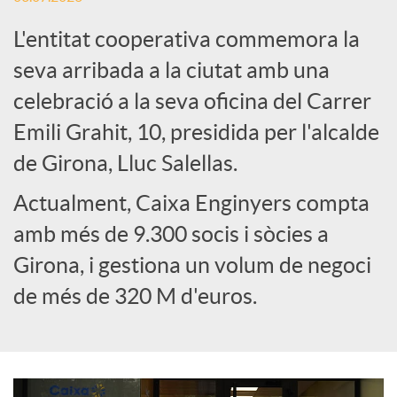
L'entitat cooperativa commemora la
e
seva arribada a la ciutat amb una
celebració a la seva oficina del Carrer
s
Emili Grahit, 10, presidida per l'alcalde
S
de Girona, Lluc Salellas.
Actualment, Caixa Enginyers compta
o
amb més de 9.300 socis i sòcies a
Girona, i gestiona un volum de negoci
c
de més de 320 M d'euros.
i
a