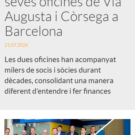
seves oficines de Via
Augusta i Còrsega a
c
Barcelona
a
21.07.2026
d
Les dues oficines han acompanyat
milers de socis i sòcies durant
o
dècades, consolidant una manera
diferent d’entendre i fer finances
r
d
e