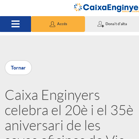
Salta al contingut principal
Accés
Dona't d'alta
P
Tornar
u
Caixa Enginyers
b
celebra el 20è i el 35è
l
aniversari de les
i