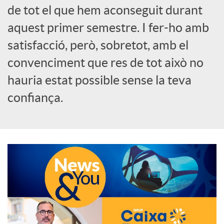
de tot el que hem aconseguit durant
o
aquest primer semestre. I fer-ho amb
c
satisfacció, però, sobretot, amb el
convenciment que res de tot això no
i
hauria estat possible sense la teva
confiança.
a
l
s