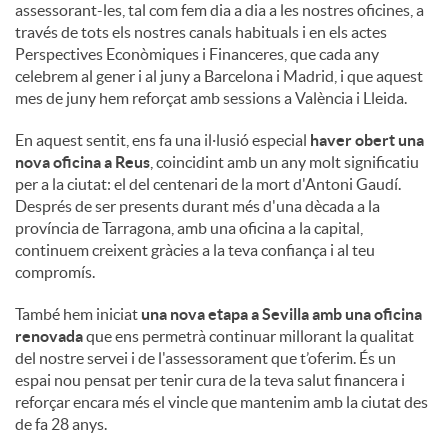
assessorant-les, tal com fem dia a dia a les nostres oficines, a
través de tots els nostres canals habituals i en els actes
Perspectives Econòmiques i Financeres, que cada any
celebrem al gener i al juny a Barcelona i Madrid, i que aquest
mes de juny hem reforçat amb sessions a València i Lleida.
En aquest sentit, ens fa una il·lusió especial
haver obert una
nova oficina a Reus
, coincidint amb un any molt significatiu
per a la ciutat: el del centenari de la mort d'Antoni Gaudí.
Després de ser presents durant més d'una dècada a la
província de Tarragona, amb una oficina a la capital,
continuem creixent gràcies a la teva confiança i al teu
compromís.
També hem iniciat
una nova etapa a Sevilla amb una oficina
renovada
que ens permetrà continuar millorant la qualitat
del nostre servei i de l'assessorament que t’oferim. És un
espai nou pensat per tenir cura de la teva salut financera i
reforçar encara més el vincle que mantenim amb la ciutat des
de fa 28 anys.