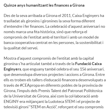
Quinze anys humanitzant les finances a Girona
Des de la seva arribada a Girona el 2011, Caixa Enginyers ha
traslladat als gironins i gironines la seva forma diferent
d'entendre i fer finances. La celebració d'aquest aniversari no
només marca una fita històrica, sinó que reforça el
compromís de l'entitat amb el territori i amb un model de
banca cooperativa centrat en les persones, la sostenibilitat i
la qualitat del servei.
Mostra d'aquest compromís de l'entitat amb la capital
gironina s'ha articulat també a través de la
Fundació Caixa
Enginyers
, que enguany també celebra el seu 15è aniversari,
que desenvolupa diversos projectes i accions a Girona. Entre
ells es troben els tallers d’educació financera desenvolupats a
través de #CEApropa en diferents pobles de la província de
Girona, l’impuls dels Premis Talent del Patronat Politècnica
de la Universitat de Girona, així com la col·laboració amb
ENGINY-era mitjançant la Ludoteca STEM i el projecte de
televisió gironí “STEM en Acció”, reforçant el seu compromís