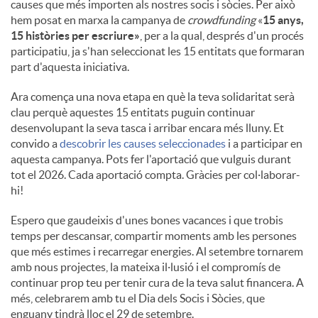
causes que més importen als nostres socis i sòcies. Per això
hem posat en marxa la campanya de
crowdfunding
«
15 anys,
15 històries per escriure»
, per a la qual, després d'un procés
participatiu, ja s'han seleccionat les 15 entitats que formaran
part d'aquesta iniciativa.
Ara comença una nova etapa en què la teva solidaritat serà
clau perquè aquestes 15 entitats puguin continuar
desenvolupant la seva tasca i arribar encara més lluny. Et
convido a
descobrir les causes seleccionades
i a participar en
aquesta campanya. Pots fer l'aportació que vulguis durant
tot el 2026. Cada aportació compta. Gràcies per col·laborar-
hi!
Espero que gaudeixis d'unes bones vacances i que trobis
temps per descansar, compartir moments amb les persones
que més estimes i recarregar energies. Al setembre tornarem
amb nous projectes, la mateixa il·lusió i el compromís de
continuar prop teu per tenir cura de la teva salut financera. A
més, celebrarem amb tu el Dia dels Socis i Sòcies, que
enguany tindrà lloc el 29 de setembre.