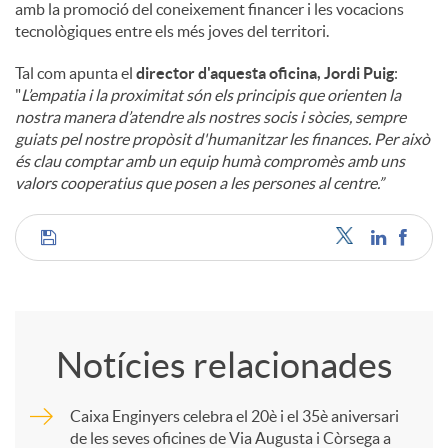
amb la promoció del coneixement financer i les vocacions
tecnològiques entre els més joves del territori.
Tal com apunta el
director d'aquesta oficina, Jordi Puig
:
"
L’empatia i la proximitat són els principis que orienten la
nostra manera d’atendre als nostres socis i sòcies, sempre
guiats pel nostre propòsit d'humanitzar les finances. Per això
és clau comptar amb un equip humà compromès amb uns
valors cooperatius que posen a les persones al centre.”
C
o
Notícies relacionades
m
Caixa Enginyers celebra el 20è i el 35è aniversari
de les seves oficines de Via Augusta i Còrsega a