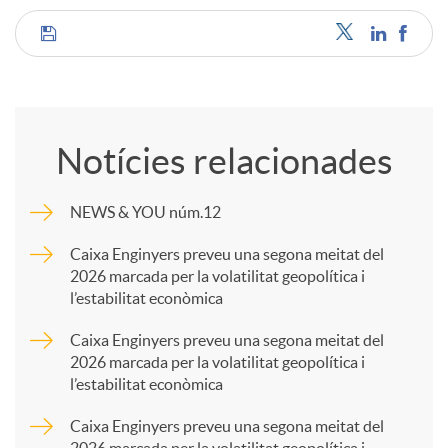
C
o
Notícies relacionades
m
NEWS & YOU núm.12
p
Caixa Enginyers preveu una segona meitat del
2026 marcada per la volatilitat geopolítica i
l’estabilitat econòmica
a
Caixa Enginyers preveu una segona meitat del
2026 marcada per la volatilitat geopolítica i
r
l’estabilitat econòmica
Caixa Enginyers preveu una segona meitat del
t