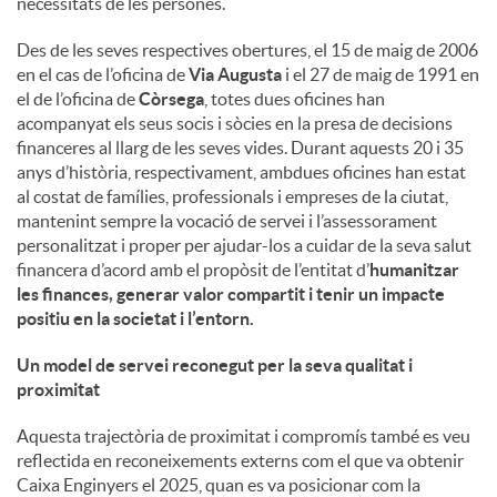
necessitats de les persones.
u
Des de les seves respectives obertures, el 15 de maig de 2006
en el cas de l’oficina de
Via Augusta
i el 27 de maig de 1991 en
el de l’oficina de
Còrsega
, totes dues oficines han
t
acompanyat els seus socis i sòcies en la presa de decisions
financeres al llarg de les seves vides. Durant aquests 20 i 35
anys d’història, respectivament, ambdues oficines han estat
s
al costat de famílies, professionals i empreses de la ciutat,
mantenint sempre la vocació de servei i l’assessorament
personalitzat i proper per ajudar-los a cuidar de la seva salut
financera d’acord amb el propòsit de l’entitat d’
humanitzar
les finances, generar valor compartit i tenir un impacte
positiu en la societat i l’entorn
.
Un model de servei reconegut per la seva qualitat i
proximitat
Aquesta trajectòria de proximitat i compromís també es veu
reflectida en reconeixements externs com el que va obtenir
Caixa Enginyers el 2025, quan es va posicionar com la