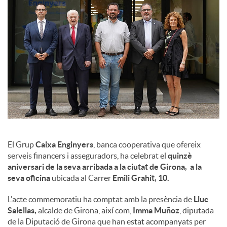
l
s
El Grup
Caixa Enginyers
, banca cooperativa que ofereix
serveis financers i asseguradors, ha celebrat el
quinzè
aniversari de la seva arribada a la ciutat de Girona, a la
seva oficina
ubicada al Carrer
Emili Grahit, 10.
L'acte commemoratiu ha comptat amb la presència de
Lluc
Salellas,
alcalde de Girona, així com,
Imma Muñoz
, diputada
de la Diputació de Girona que han estat acompanyats per