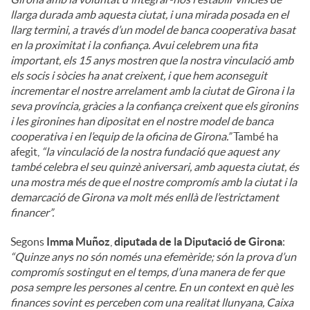
llarga durada amb aquesta ciutat, i una mirada posada en el
llarg termini, a través d’un model de banca cooperativa basat
en la proximitat i la confiança. Avui celebrem una fita
important, els 15 anys mostren que la nostra vinculació amb
els socis i sòcies ha anat creixent, i que hem aconseguit
incrementar el nostre arrelament amb la ciutat de Girona i la
seva província, gràcies a la confiança creixent que els gironins
i les gironines han dipositat en el nostre model de banca
cooperativa i en l’equip de la oficina de Girona.”
També ha
afegit,
“la vinculació de la nostra fundació que aquest any
també celebra el seu quinzè aniversari, amb aquesta ciutat, és
una mostra més de que el nostre compromís amb la ciutat i la
demarcació de Girona va molt més enllà de l’estrictament
financer”.
Segons
Imma Muñoz
,
diputada de la Diputació de Girona
:
“Quinze anys no són només una efemèride; són la prova d’un
compromís sostingut en el temps, d’una manera de fer que
posa sempre les persones al centre. En un context en què les
finances sovint es perceben com una realitat llunyana, Caixa