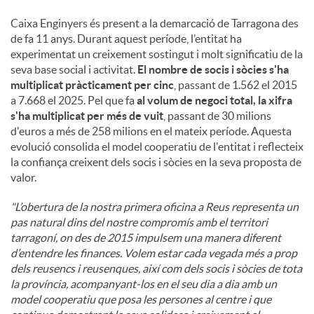
Caixa Enginyers és present a la demarcació de Tarragona des
de fa 11 anys. Durant aquest període, l’entitat ha
experimentat un creixement sostingut i molt significatiu de la
seva base social i activitat.
El nombre de socis i sòcies s'ha
multiplicat pràcticament per cinc
, passant de 1.562 el 2015
a 7.668 el 2025. Pel que fa
al volum de negoci total, la xifra
s'ha multiplicat per més de vuit
, passant de 30 milions
d'euros a més de 258 milions en el mateix període. Aquesta
evolució consolida el model cooperatiu de l'entitat i reflecteix
la confiança creixent dels socis i sòcies en la seva proposta de
valor.
"L’obertura de la nostra primera oficina a Reus representa un
pas natural dins del nostre compromís amb el territori
tarragoní, on des de 2015 impulsem una manera diferent
d’entendre les finances. Volem estar cada vegada més a prop
dels reusencs i reusenques, així com dels socis i sòcies de tota
la província, acompanyant-los en el seu dia a dia amb un
model cooperatiu que posa les persones al centre i que