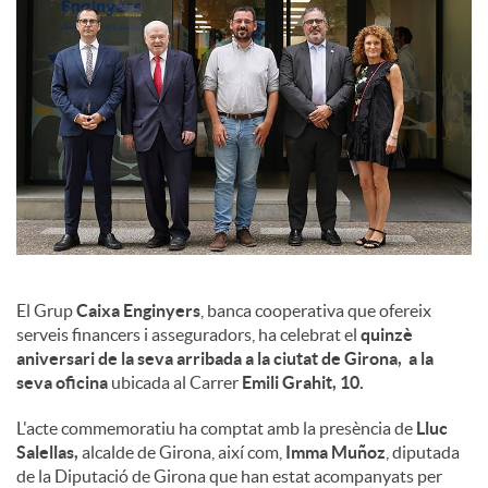
l
s
El Grup
Caixa Enginyers
, banca cooperativa que ofereix
serveis financers i asseguradors, ha celebrat el
quinzè
aniversari de la seva arribada a la ciutat de Girona, a la
seva oficina
ubicada al Carrer
Emili Grahit, 10.
L'acte commemoratiu ha comptat amb la presència de
Lluc
Salellas,
alcalde de Girona, així com,
Imma Muñoz
, diputada
de la Diputació de Girona que han estat acompanyats per