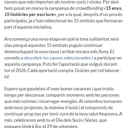
causes que més importen als nostres socis i sòcies. Per això
hem posat en marxa la campanya de
crowdfunding
«
15 anys,
15 històries per escriure»
, per a la qual, després d'un procés
participatiu, ja s'han seleccionat les 15 entitats que formaran
part d'aquesta iniciativa.
Ara comença una nova etapa en què la teva solidaritat serà
clau perquè aquestes 15 entitats puguin continuar
desenvolupant la seva tasca i arribar encara més lluny. Et
convido a
descobrir les causes seleccionades
i a participar en
aquesta campanya. Pots fer l'aportació que vulguis durant
tot el 2026. Cada aportació compta. Gràcies per col·laborar-
hi!
Espero que gaudeixis d'unes bones vacances i que trobis
temps per descansar, compartir moments amb les persones
que més estimes i recarregar energies. Al setembre tornarem
amb nous projectes, la mateixa il·lusió i el compromís de
continuar prop teu per tenir cura de la teva salut financera. A
més, celebrarem amb tu el Dia dels Socis i Sòcies, que
enguany tindrà lloc el 29 de setembre.