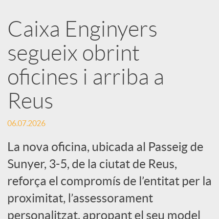
a
Caixa Enginyers
segueix obrint
r
oficines i arriba a
x
Reus
e
06.07.2026
s
La nova oficina, ubicada al Passeig de
Sunyer, 3-5, de la ciutat de Reus,
S
reforça el compromís de l’entitat per la
proximitat, l’assessorament
o
personalitzat, apropant el seu model