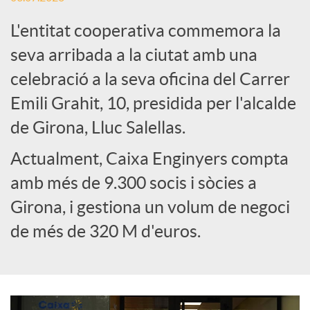
L'entitat cooperativa commemora la
e
seva arribada a la ciutat amb una
celebració a la seva oficina del Carrer
s
Emili Grahit, 10, presidida per l'alcalde
S
de Girona, Lluc Salellas.
Actualment, Caixa Enginyers compta
o
amb més de 9.300 socis i sòcies a
Girona, i gestiona un volum de negoci
c
de més de 320 M d'euros.
i
a