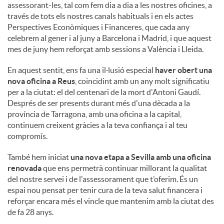
assessorant-les, tal com fem dia a dia a les nostres oficines, a
través de tots els nostres canals habituals i en els actes
Perspectives Econòmiques i Financeres, que cada any
celebrem al gener i al juny a Barcelona i Madrid, i que aquest
mes de juny hem reforçat amb sessions a València i Lleida.
En aquest sentit, ens fa una il·lusió especial
haver obert una
nova oficina a Reus
, coincidint amb un any molt significatiu
per a la ciutat: el del centenari de la mort d'Antoni Gaudí.
Després de ser presents durant més d'una dècada a la
província de Tarragona, amb una oficina a la capital,
continuem creixent gràcies a la teva confiança i al teu
compromís.
També hem iniciat
una nova etapa a Sevilla amb una oficina
renovada
que ens permetrà continuar millorant la qualitat
del nostre servei i de l'assessorament que t’oferim. És un
espai nou pensat per tenir cura de la teva salut financera i
reforçar encara més el vincle que mantenim amb la ciutat des
de fa 28 anys.