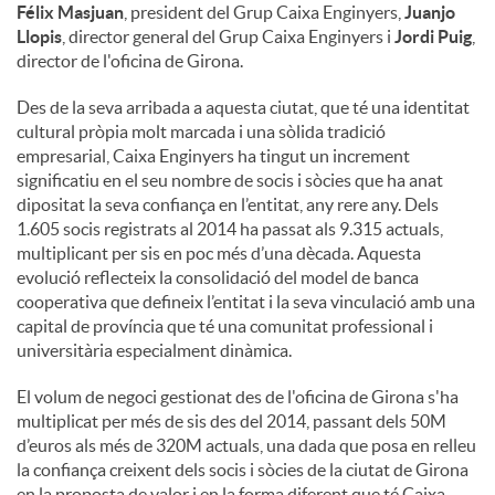
Félix Masjuan
, president del Grup Caixa Enginyers,
Juanjo
Llopis
, director general del Grup Caixa Enginyers i
Jordi Puig
,
director de l'oficina de Girona.
Des de la seva arribada a aquesta ciutat, que té una identitat
cultural pròpia molt marcada i una sòlida tradició
empresarial, Caixa Enginyers ha tingut un increment
significatiu en el seu nombre de socis i sòcies que ha anat
dipositat la seva confiança en l’entitat, any rere any. Dels
1.605 socis registrats al 2014 ha passat als 9.315 actuals,
multiplicant per sis en poc més d’una dècada. Aquesta
evolució reflecteix la consolidació del model de banca
cooperativa que defineix l’entitat i la seva vinculació amb una
capital de província que té una comunitat professional i
universitària especialment dinàmica.
El volum de negoci gestionat des de l'oficina de Girona s'ha
multiplicat per més de sis des del 2014, passant dels 50M
d’euros als més de 320M actuals, una dada que posa en relleu
la confiança creixent dels socis i sòcies de la ciutat de Girona
en la proposta de valor i en la forma diferent que té Caixa