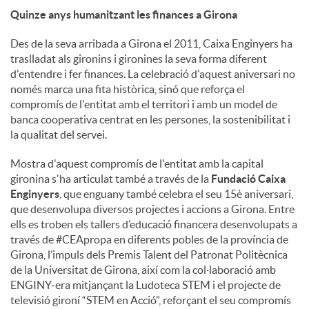
Quinze anys humanitzant les finances a Girona
Des de la seva arribada a Girona el 2011, Caixa Enginyers ha
traslladat als gironins i gironines la seva forma diferent
d'entendre i fer finances. La celebració d'aquest aniversari no
només marca una fita històrica, sinó que reforça el
compromís de l'entitat amb el territori i amb un model de
banca cooperativa centrat en les persones, la sostenibilitat i
la qualitat del servei.
Mostra d'aquest compromís de l'entitat amb la capital
gironina s'ha articulat també a través de la
Fundació Caixa
Enginyers
, que enguany també celebra el seu 15è aniversari,
que desenvolupa diversos projectes i accions a Girona. Entre
ells es troben els tallers d’educació financera desenvolupats a
través de #CEApropa en diferents pobles de la província de
Girona, l’impuls dels Premis Talent del Patronat Politècnica
de la Universitat de Girona, així com la col·laboració amb
ENGINY-era mitjançant la Ludoteca STEM i el projecte de
televisió gironí “STEM en Acció”, reforçant el seu compromís