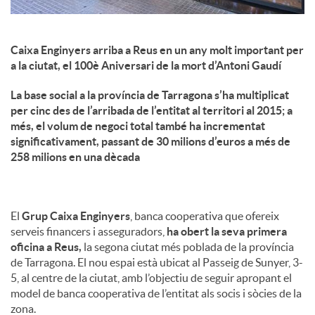
Caixa Enginyers arriba a Reus en un any molt important per
a la ciutat, el 100è Aniversari de la mort d’Antoni Gaudí
La base social a la província de Tarragona s’ha multiplicat
per cinc des de l’arribada de l’entitat al territori al 2015; a
més, el volum de negoci total també ha incrementat
significativament, passant de 30 milions d’euros a més de
258 milions en una dècada
El
Grup Caixa Enginyers
, banca cooperativa que ofereix
serveis financers i asseguradors,
ha obert la seva primera
oficina a Reus,
la segona ciutat més poblada de la província
de Tarragona. El nou espai està ubicat al Passeig de Sunyer, 3-
5, al centre de la ciutat, amb l’objectiu de seguir apropant el
model de banca cooperativa de l’entitat als socis i sòcies de la
zona.