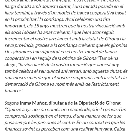
llarga durada amb aquesta ciutat, i una mirada posada en el
llarg termini, a través d’un model de banca cooperativa basat
en la proximitat i la confiança. Avui celebrem una fita
important, els 15 anys mostren que la nostra vinculació amb
els socis i sòcies ha anat creixent, i que hem aconseguit
incrementar el nostre arrelament amb la ciutat de Girona i la
seva província, gràcies a la confiança creixent que els gironins
i les gironines han dipositat en el nostre model de banca
cooperativa i en l’equip de la oficina de Girona.”
També ha
afegit,
“la vinculació de la nostra fundació que aquest any
també celebra el seu quinzè aniversari, amb aquesta ciutat, és
una mostra més de que el nostre compromís amb la ciutat i la
demarcació de Girona va molt més enllà de l’estrictament
financer”.
Segons
Imma Muñoz
,
diputada de la Diputació de Girona
:
“Quinze anys no són només una efemèride; són la prova d’un
compromís sostingut en el temps, d’una manera de fer que
posa sempre les persones al centre. En un context en què les
finances sovint es perceben com una realitat llunyana, Caixa