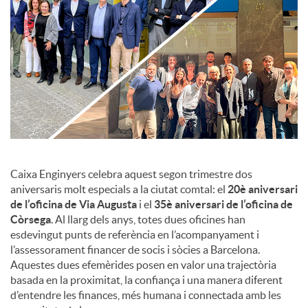
c
o
n
t
Caixa Enginyers celebra aquest segon trimestre dos
aniversaris molt especials a la ciutat comtal: el
20è aniversari
de l’oficina de Via Augusta
i el
35è aniversari de l’oficina de
i
Còrsega
. Al llarg dels anys, totes dues oficines han
esdevingut punts de referència en l’acompanyament i
n
l’assessorament financer de socis i sòcies a Barcelona.
Aquestes dues efemèrides posen en valor una trajectòria
basada en la proximitat, la confiança i una manera diferent
g
d’entendre les finances, més humana i connectada amb les