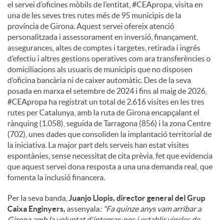
el servei d’oficines mòbils de l’entitat, #CEApropa, visita en
una de les seves tres rutes més de 95 municipis de la
província de Girona. Aquest servei ofereix atenció
personalitzada i assessorament en inversió, finançament,
assegurances, altes de comptes i targetes, retirada i ingrés
d’efectiu i altres gestions operatives com ara transferències o
domiciliacions als usuaris de municipis que no disposen
d’oficina bancària ni de caixer automàtic. Des de la seva
posada en marxa el setembre de 2024 i fins al maig de 2026,
#CEApropa ha registrat un total de 2.616 visites en les tres
rutes per Catalunya, amb la ruta de Girona encapçalant el
rànquing (1.058), seguida de Tarragona (856) i la zona Centre
(702), unes dades que consoliden la implantació territorial de
la iniciativa. La major part dels serveis han estat visites
espontànies, sense necessitat de cita prèvia, fet que evidencia
que aquest servei dona resposta a una una demanda real, que
fomenta la inclusió financera.
Per la seva banda,
Juanjo Llopis, director general del Grup
Caixa Enginyers,
assenyala
: "Fa quinze anys vam arribar a
Girona amb la voluntat d'integrar-nos i establir vincles de