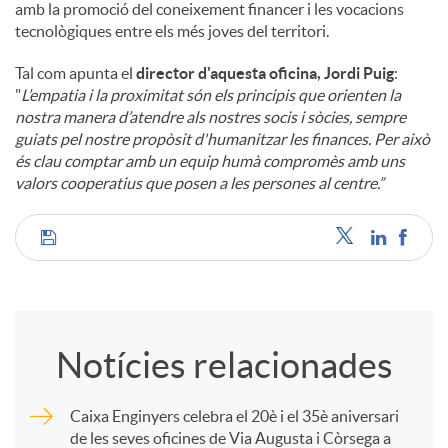
amb la promoció del coneixement financer i les vocacions
tecnològiques entre els més joves del territori.
Tal com apunta el
director d'aquesta oficina, Jordi Puig
:
"
L’empatia i la proximitat són els principis que orienten la
nostra manera d’atendre als nostres socis i sòcies, sempre
guiats pel nostre propòsit d'humanitzar les finances. Per això
és clau comptar amb un equip humà compromès amb uns
valors cooperatius que posen a les persones al centre.”
C
o
Notícies relacionades
m
Caixa Enginyers celebra el 20è i el 35è aniversari
de les seves oficines de Via Augusta i Còrsega a