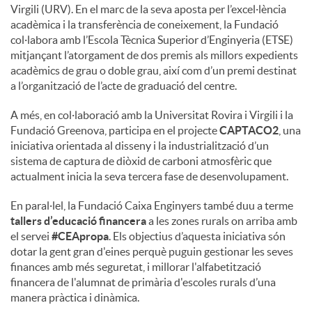
Virgili (URV). En el marc de la seva aposta per l’excel·lència
acadèmica i la transferència de coneixement, la Fundació
col·labora amb l’Escola Tècnica Superior d’Enginyeria (ETSE)
mitjançant l’atorgament de dos premis als millors expedients
acadèmics de grau o doble grau, així com d’un premi destinat
a l’organització de l’acte de graduació del centre.
A més, en col·laboració amb la Universitat Rovira i Virgili i la
Fundació Greenova, participa en el projecte
CAPTACO2
, una
iniciativa orientada al disseny i la industrialització d’un
sistema de captura de diòxid de carboni atmosfèric que
actualment inicia la seva tercera fase de desenvolupament.
En paral·lel, la Fundació Caixa Enginyers també duu a terme
tallers d’educació financera
a les zones rurals on arriba amb
el servei
#CEApropa
. Els objectius d’aquesta iniciativa són
dotar la gent gran d'eines perquè puguin gestionar les seves
finances amb més seguretat, i millorar l'alfabetització
financera de l'alumnat de primària d'escoles rurals d’una
manera pràctica i dinàmica.