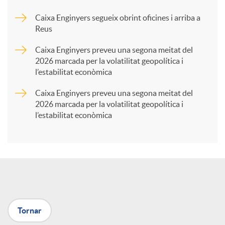
Caixa Enginyers segueix obrint oficines i arriba a
a
Reus
Caixa Enginyers preveu una segona meitat del
r
2026 marcada per la volatilitat geopolítica i
l’estabilitat econòmica
t
Caixa Enginyers preveu una segona meitat del
2026 marcada per la volatilitat geopolítica i
l’estabilitat econòmica
i
r
a
Tornar
X