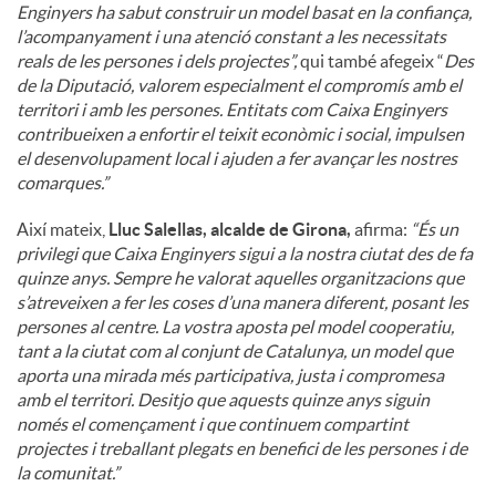
Enginyers ha sabut construir un model basat en la confiança,
l’acompanyament i una atenció constant a les necessitats
reals de les persones i dels projectes”,
qui també afegeix “
Des
de la Diputació, valorem especialment el compromís amb el
territori i amb les persones. Entitats com Caixa Enginyers
contribueixen a enfortir el teixit econòmic i social, impulsen
el desenvolupament local i ajuden a fer avançar les nostres
comarques.”
Així mateix,
Lluc Salellas, alcalde de Girona,
afirma:
“És un
privilegi que Caixa Enginyers sigui a la nostra ciutat des de fa
quinze anys. Sempre he valorat aquelles organitzacions que
s’atreveixen a fer les coses d’una manera diferent, posant les
persones al centre. La vostra aposta pel model cooperatiu,
tant a la ciutat com al conjunt de Catalunya, un model que
aporta una mirada més participativa, justa i compromesa
amb el territori. Desitjo que aquests quinze anys siguin
només el començament i que continuem compartint
projectes i treballant plegats en benefici de les persones i de
la comunitat.”