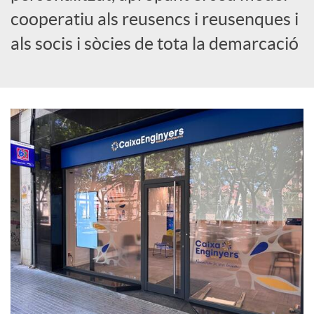
cooperatiu als reusencs i reusenques i
c
als socis i sòcies de tota la demarcació
i
a
l
s