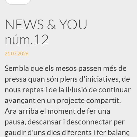
X
NEWS & YOU
a
núm.12
r
21.07.2026
x
Sembla que els mesos passen més de
pressa quan són plens d'iniciatives, de
e
nous reptes i de la il·lusió de continuar
avançant en un projecte compartit.
s
Ara arriba el moment de fer una
pausa, descansar i desconnectar per
S
gaudir d’uns dies diferents i fer balanç