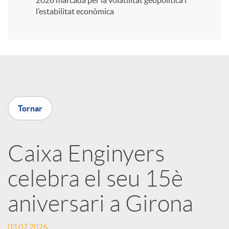
2026 marcada per la volatilitat geopolítica i
l’estabilitat econòmica
i
r
a
Tornar
X
Caixa Enginyers
a
celebra el seu 15è
r
aniversari a Girona
x
03.07.2026