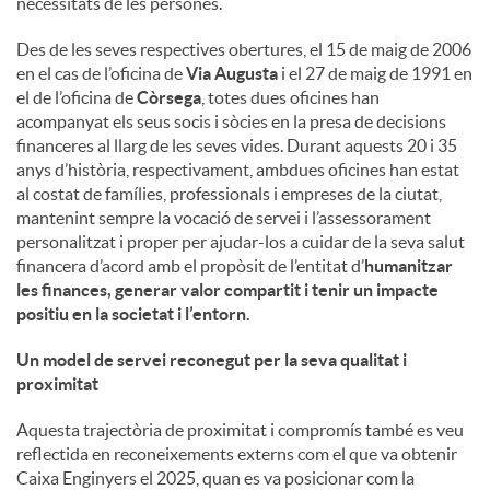
necessitats de les persones.
u
Des de les seves respectives obertures, el 15 de maig de 2006
en el cas de l’oficina de
Via Augusta
i el 27 de maig de 1991 en
el de l’oficina de
Còrsega
, totes dues oficines han
t
acompanyat els seus socis i sòcies en la presa de decisions
financeres al llarg de les seves vides. Durant aquests 20 i 35
anys d’història, respectivament, ambdues oficines han estat
s
al costat de famílies, professionals i empreses de la ciutat,
mantenint sempre la vocació de servei i l’assessorament
personalitzat i proper per ajudar-los a cuidar de la seva salut
financera d’acord amb el propòsit de l’entitat d’
humanitzar
les finances, generar valor compartit i tenir un impacte
positiu en la societat i l’entorn
.
Un model de servei reconegut per la seva qualitat i
proximitat
Aquesta trajectòria de proximitat i compromís també es veu
reflectida en reconeixements externs com el que va obtenir
Caixa Enginyers el 2025, quan es va posicionar com la