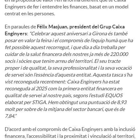
Enginyers de fer i entendre les finances, basat en un model
centrat en les persones.
En paraules de
Félix Masjuan, president del Grup Caixa
Enginyers
:
"
Celebrar aquest aniversari a Girona és també
posar en valor la feina i el compromís de l’equip humà que ha
fet possible aquest recorregut, i que dia a dia treballa per
cuidar de la salut financera dels nostres ja més de 220.000
socis i sòcies que tenim arreu del territori. El seu tracte
proper i de qualitat, la seva professionalitat i la seva vocació
de servei són l’essència d’aquesta entitat. Aquesta tasca s’ha
vist reconeguda recentment: Caixa Enginyers ha estat
reconeguda al 2025 com la primera entitat financera en
qualitat de servei al nostre país, segons l’estudi EQUOS
elaborat per STIGA. Hem obtingut una puntuació de 8,93
molt per sobre de la mitjana del sector bancari, que és de
7,84.”
D’acord amb el compromís de Caixa Enginyers amb la inclusió
financera, l’accessibilitat i la proximitat i vinculació al territori,