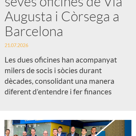
seves oficines de Via
Augusta i Còrsega a
c
Barcelona
a
21.07.2026
d
Les dues oficines han acompanyat
milers de socis i sòcies durant
o
dècades, consolidant una manera
diferent d’entendre i fer finances
r
d
e