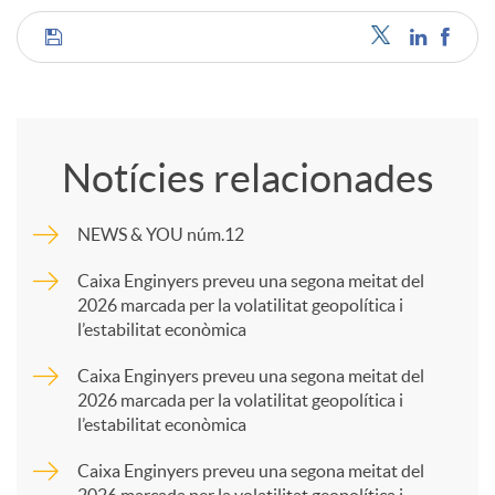
C
o
Notícies relacionades
m
NEWS & YOU núm.12
p
Caixa Enginyers preveu una segona meitat del
2026 marcada per la volatilitat geopolítica i
l’estabilitat econòmica
a
Caixa Enginyers preveu una segona meitat del
2026 marcada per la volatilitat geopolítica i
r
l’estabilitat econòmica
Caixa Enginyers preveu una segona meitat del
t