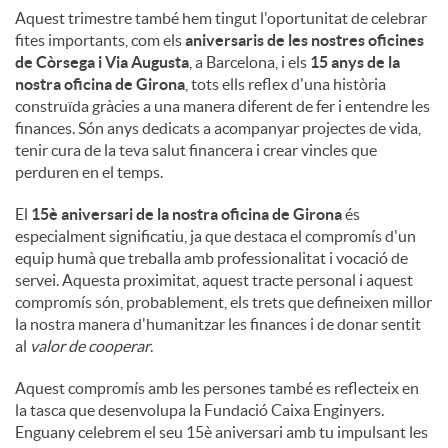
Aquest trimestre també hem tingut l'oportunitat de celebrar
fites importants, com els
aniversaris de les nostres oficines
de Còrsega i Via Augusta
, a Barcelona, ​​i els
15 anys de la
nostra oficina de Girona
, tots ells reflex d'una història
construïda gràcies a una manera diferent de fer i entendre les
finances. Són anys dedicats a acompanyar projectes de vida,
tenir cura de la teva salut financera i crear vincles que
perduren en el temps.
El
15è aniversari de la nostra oficina de Girona
és
especialment significatiu, ja que destaca el compromís d'un
equip humà que treballa amb professionalitat i vocació de
servei. Aquesta proximitat, aquest tracte personal i aquest
compromís són, probablement, els trets que defineixen millor
la nostra manera d'humanitzar les finances i de donar sentit
al
valor de cooperar
.
Aquest compromís amb les persones també es reflecteix en
la tasca que desenvolupa la Fundació Caixa Enginyers.
Enguany celebrem el seu 15è aniversari amb tu impulsant les