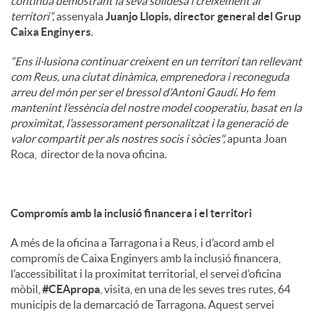
continua demostrant la seva solidesa i creixement al
territori”,
assenyala
Juanjo Llopis, director general del Grup
Caixa Enginyers
.
“Ens il·lusiona continuar creixent en un territori tan rellevant
com Reus, una ciutat dinàmica, emprenedora i reconeguda
arreu del món per ser el bressol d’Antoni Gaudí. Ho fem
mantenint l’essència del nostre model cooperatiu, basat en la
proximitat, l’assessorament personalitzat i la generació de
valor compartit per als nostres socis i sòcies",
apunta Joan
Roca, director de la nova oficina.
Compromís amb la inclusió financera i el territori
A més de la oficina a Tarragona i a Reus, i d’acord amb el
compromís de Caixa Enginyers amb la inclusió financera,
l’accessibilitat i la proximitat territorial, el servei d’oficina
mòbil,
#CEApropa
, visita, en una de les seves tres rutes, 64
municipis de la demarcació de Tarragona. Aquest servei