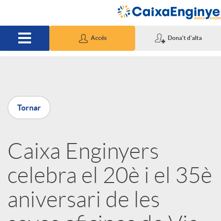
Salta al contingut principal
Accés
Dona't d'alta
P
Tornar
u
Caixa Enginyers
b
celebra el 20è i el 35è
l
aniversari de les
i