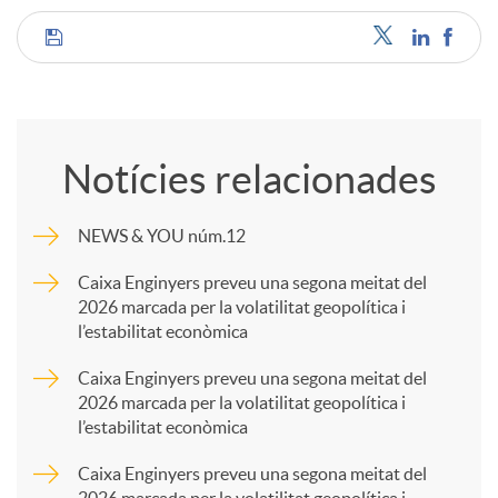
C
o
Notícies relacionades
m
NEWS & YOU núm.12
p
Caixa Enginyers preveu una segona meitat del
2026 marcada per la volatilitat geopolítica i
l’estabilitat econòmica
a
Caixa Enginyers preveu una segona meitat del
2026 marcada per la volatilitat geopolítica i
r
l’estabilitat econòmica
Caixa Enginyers preveu una segona meitat del
t