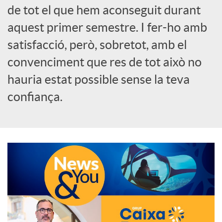
de tot el que hem aconseguit durant
o
aquest primer semestre. I fer-ho amb
c
satisfacció, però, sobretot, amb el
convenciment que res de tot això no
i
hauria estat possible sense la teva
confiança.
a
l
s