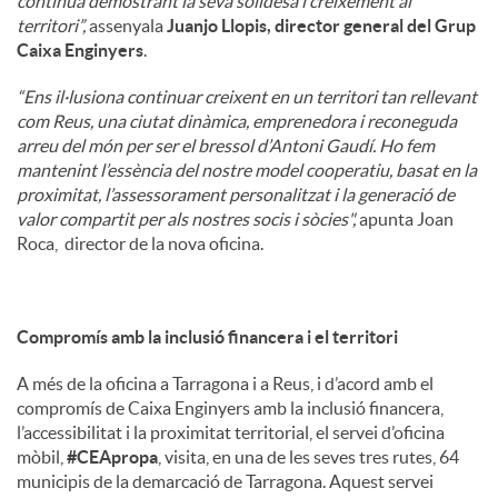
continua demostrant la seva solidesa i creixement al
territori”,
assenyala
Juanjo Llopis, director general del Grup
Caixa Enginyers
.
“Ens il·lusiona continuar creixent en un territori tan rellevant
com Reus, una ciutat dinàmica, emprenedora i reconeguda
arreu del món per ser el bressol d’Antoni Gaudí. Ho fem
mantenint l’essència del nostre model cooperatiu, basat en la
proximitat, l’assessorament personalitzat i la generació de
valor compartit per als nostres socis i sòcies",
apunta Joan
Roca, director de la nova oficina.
Compromís amb la inclusió financera i el territori
A més de la oficina a Tarragona i a Reus, i d’acord amb el
compromís de Caixa Enginyers amb la inclusió financera,
l’accessibilitat i la proximitat territorial, el servei d’oficina
mòbil,
#CEApropa
, visita, en una de les seves tres rutes, 64
municipis de la demarcació de Tarragona. Aquest servei