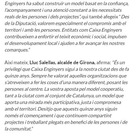
Enginyers ha sabut construir un model basat en la confiança,
l’acompanyament i una atenció constant a les necessitats
reals de les persones i dels projectes”,
qui també afegeix “
Des
de la Diputació, valorem especialment el compromís amb el
territori i amb les persones. Entitats com Caixa Enginyers
contribueixen a enfortir el teixit econòmic i social, impulsen
el desenvolupament local i ajuden a fer avançar les nostres
comarques.”
Així mateix,
Lluc Salellas, alcalde de Girona,
afirma:
“És un
privilegi que Caixa Enginyers sigui a la nostra ciutat des de fa
quinze anys. Sempre he valorat aquelles organitzacions que
s’atreveixen a fer les coses d’una manera diferent, posant les
persones al centre. La vostra aposta pel model cooperatiu,
tant a la ciutat com al conjunt de Catalunya, un model que
aporta una mirada més participativa, justa i compromesa
amb el territori. Desitjo que aquests quinze anys siguin
només el començament i que continuem compartint
projectes i treballant plegats en benefici de les persones i de
la comunitat.”