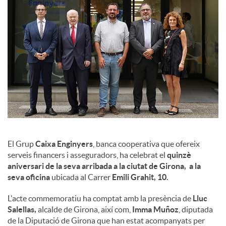
l
s
El Grup
Caixa Enginyers
, banca cooperativa que ofereix
serveis financers i asseguradors, ha celebrat el
quinzè
aniversari de la seva arribada a la ciutat de Girona, a la
seva oficina
ubicada al Carrer
Emili Grahit, 10.
L'acte commemoratiu ha comptat amb la presència de
Lluc
Salellas,
alcalde de Girona, així com,
Imma Muñoz
, diputada
de la Diputació de Girona que han estat acompanyats per