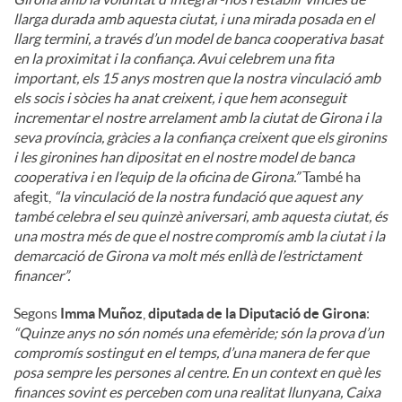
llarga durada amb aquesta ciutat, i una mirada posada en el
llarg termini, a través d’un model de banca cooperativa basat
en la proximitat i la confiança. Avui celebrem una fita
important, els 15 anys mostren que la nostra vinculació amb
els socis i sòcies ha anat creixent, i que hem aconseguit
incrementar el nostre arrelament amb la ciutat de Girona i la
seva província, gràcies a la confiança creixent que els gironins
i les gironines han dipositat en el nostre model de banca
cooperativa i en l’equip de la oficina de Girona.”
També ha
afegit,
“la vinculació de la nostra fundació que aquest any
també celebra el seu quinzè aniversari, amb aquesta ciutat, és
una mostra més de que el nostre compromís amb la ciutat i la
demarcació de Girona va molt més enllà de l’estrictament
financer”.
Segons
Imma Muñoz
,
diputada de la Diputació de Girona
:
“Quinze anys no són només una efemèride; són la prova d’un
compromís sostingut en el temps, d’una manera de fer que
posa sempre les persones al centre. En un context en què les
finances sovint es perceben com una realitat llunyana, Caixa