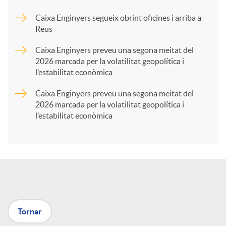
Caixa Enginyers segueix obrint oficines i arriba a
a
Reus
Caixa Enginyers preveu una segona meitat del
r
2026 marcada per la volatilitat geopolítica i
l’estabilitat econòmica
t
Caixa Enginyers preveu una segona meitat del
2026 marcada per la volatilitat geopolítica i
l’estabilitat econòmica
i
r
a
Tornar
X