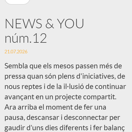
X
NEWS & YOU
a
núm.12
r
21.07.2026
x
Sembla que els mesos passen més de
pressa quan són plens d'iniciatives, de
e
nous reptes i de la il·lusió de continuar
avançant en un projecte compartit.
s
Ara arriba el moment de fer una
pausa, descansar i desconnectar per
S
gaudir d’uns dies diferents i fer balanç