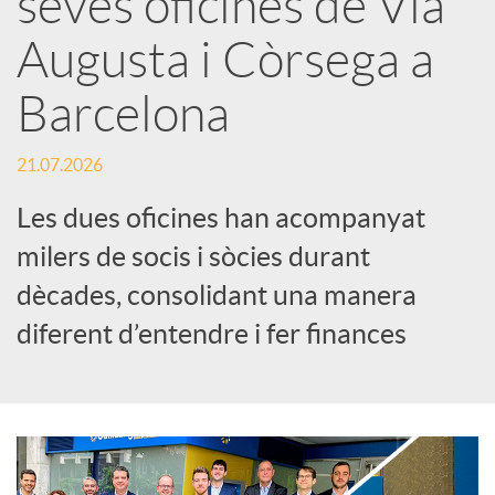
seves oficines de Via
Augusta i Còrsega a
c
Barcelona
a
21.07.2026
d
Les dues oficines han acompanyat
milers de socis i sòcies durant
o
dècades, consolidant una manera
diferent d’entendre i fer finances
r
d
e