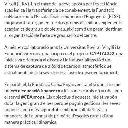
Virgili (URV). En el marc de la seva aposta per l’excel·lència
acadèmica i la transferència de coneixement, la Fundació
col·labora amb l’Escola Tècnica Superior d’Enginyeria (ETSE)
mitjançant l’atorgament de dos premis als millors expedients
acadèmics de grau o doble grau, així com d’un premi destinat
a l’organització de l’acte de graduació del centre.
A més, en col·laboració amb la Universitat Rovira i Virgili i la
Fundació Greenova, participa en el projecte
CAPTACO2
, una
iniciativa orientada al disseny i la industrialització d’un
sistema de captura de diòxid de carboni atmosfèric que
actualment inicia la seva tercera fase de desenvolupament.
En paral·lel, la Fundació Caixa Enginyers també duu a terme
tallers d’educació financera
a les zones rurals on arriba amb
el servei
#CEApropa
. Els objectius d’aquesta iniciativa són
dotar la gent gran d'eines perquè puguin gestionar les seves
finances amb més seguretat, i millorar l'alfabetització
financera de l'alumnat de primària d'escoles rurals d’una
manera pràctica i dinàmica.