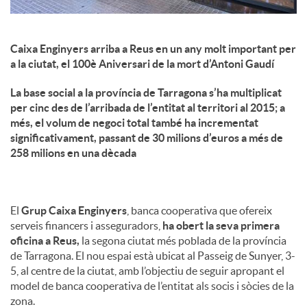
Caixa Enginyers arriba a Reus en un any molt important per
a la ciutat, el 100è Aniversari de la mort d’Antoni Gaudí
La base social a la província de Tarragona s’ha multiplicat
per cinc des de l’arribada de l’entitat al territori al 2015; a
més, el volum de negoci total també ha incrementat
significativament, passant de 30 milions d’euros a més de
258 milions en una dècada
El
Grup Caixa Enginyers
, banca cooperativa que ofereix
serveis financers i asseguradors,
ha obert la seva primera
oficina a Reus,
la segona ciutat més poblada de la província
de Tarragona. El nou espai està ubicat al Passeig de Sunyer, 3-
5, al centre de la ciutat, amb l’objectiu de seguir apropant el
model de banca cooperativa de l’entitat als socis i sòcies de la
zona.