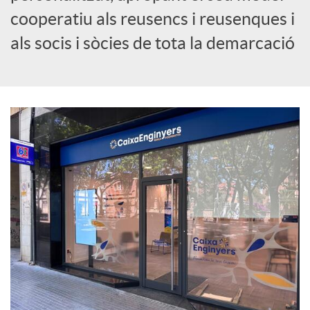
cooperatiu als reusencs i reusenques i
c
als socis i sòcies de tota la demarcació
i
a
l
s