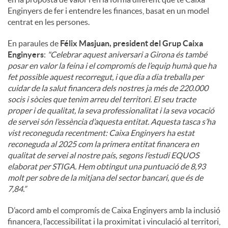
Enginyers de fer i entendre les finances, basat en un model
centrat en les persones.
En paraules de
Félix Masjuan, president del Grup Caixa
Enginyers
:
"
Celebrar aquest aniversari a Girona és també
posar en valor la feina i el compromís de l’equip humà que ha
fet possible aquest recorregut, i que dia a dia treballa per
cuidar de la salut financera dels nostres ja més de 220.000
socis i sòcies que tenim arreu del territori. El seu tracte
proper i de qualitat, la seva professionalitat i la seva vocació
de servei són l’essència d’aquesta entitat. Aquesta tasca s’ha
vist reconeguda recentment: Caixa Enginyers ha estat
reconeguda al 2025 com la primera entitat financera en
qualitat de servei al nostre país, segons l’estudi EQUOS
elaborat per STIGA. Hem obtingut una puntuació de 8,93
molt per sobre de la mitjana del sector bancari, que és de
7,84.”
D’acord amb el compromís de Caixa Enginyers amb la inclusió
financera, l’accessibilitat i la proximitat i vinculació al territori,