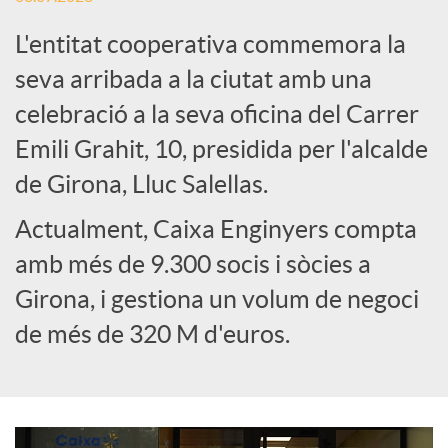
L'entitat cooperativa commemora la
e
seva arribada a la ciutat amb una
celebració a la seva oficina del Carrer
s
Emili Grahit, 10, presidida per l'alcalde
S
de Girona, Lluc Salellas.
Actualment, Caixa Enginyers compta
o
amb més de 9.300 socis i sòcies a
Girona, i gestiona un volum de negoci
c
de més de 320 M d'euros.
i
a