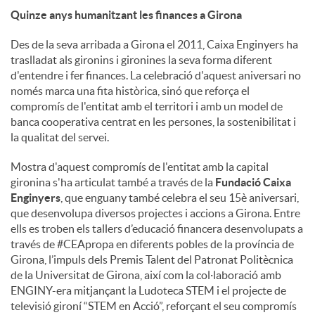
Quinze anys humanitzant les finances a Girona
Des de la seva arribada a Girona el 2011, Caixa Enginyers ha
traslladat als gironins i gironines la seva forma diferent
d'entendre i fer finances. La celebració d'aquest aniversari no
només marca una fita històrica, sinó que reforça el
compromís de l'entitat amb el territori i amb un model de
banca cooperativa centrat en les persones, la sostenibilitat i
la qualitat del servei.
Mostra d'aquest compromís de l'entitat amb la capital
gironina s'ha articulat també a través de la
Fundació Caixa
Enginyers
, que enguany també celebra el seu 15è aniversari,
que desenvolupa diversos projectes i accions a Girona. Entre
ells es troben els tallers d’educació financera desenvolupats a
través de #CEApropa en diferents pobles de la província de
Girona, l’impuls dels Premis Talent del Patronat Politècnica
de la Universitat de Girona, així com la col·laboració amb
ENGINY-era mitjançant la Ludoteca STEM i el projecte de
televisió gironí “STEM en Acció”, reforçant el seu compromís