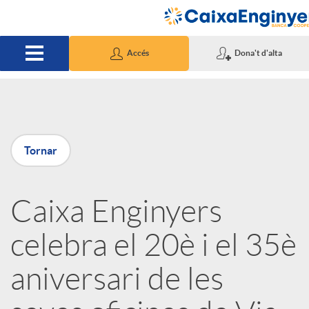
Salta al contingut principal
Accés
Dona't d'alta
P
Tornar
u
Caixa Enginyers
b
celebra el 20è i el 35è
l
aniversari de les
i