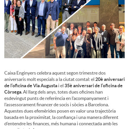
c
o
n
t
Caixa Enginyers celebra aquest segon trimestre dos
aniversaris molt especials a la ciutat comtal: el
20è aniversari
de l’oficina de Via Augusta
i el
35è aniversari de l’oficina de
i
Còrsega
. Al llarg dels anys, totes dues oficines han
esdevingut punts de referència en l’acompanyament i
n
l’assessorament financer de socis i sòcies a Barcelona.
Aquestes dues efemèrides posen en valor una trajectòria
basada en la proximitat, la confiança i una manera diferent
g
d’entendre les finances, més humana i connectada amb les