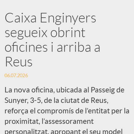
a
Caixa Enginyers
segueix obrint
r
oficines i arriba a
x
Reus
e
06.07.2026
s
La nova oficina, ubicada al Passeig de
Sunyer, 3-5, de la ciutat de Reus,
S
reforça el compromís de l’entitat per la
proximitat, l’assessorament
o
personalitzat, apropant el seu model