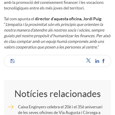
amb la promoció del coneixement financer i les vocacions
tecnològiques entre els més joves del territori.
Tal com apunta el
director d'aquesta oficina, Jordi Puig
:
"
L’empatia i la proximitat són els principis que orienten la
nostra manera d’atendre als nostres socis i sòcies, sempre
guiats pel nostre propòsit d'humanitzar les finances. Per això
és clau comptar amb un equip humà compromès amb uns
valors cooperatius que posen a les persones al centre.”
C
o
Notícies relacionades
m
Caixa Enginyers celebra el 20è i el 35è aniversari
de les seves oficines de Via Augusta i Còrsega a