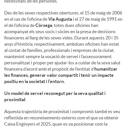
necessitats de les persones.
u
Des de les seves respectives obertures, el 15 de maig de 2006
en el cas de l’oficina de
Via Augusta
i el 27 de maig de 1991 en
el de l’oficina de
Còrsega
, totes dues oficines han
t
acompanyat els seus socis i sòcies en la presa de decisions
financeres al llarg de les seves vides. Durant aquests 20 i 35
anys d’història, respectivament, ambdues oficines han estat
s
al costat de famílies, professionals i empreses de la ciutat,
mantenint sempre la vocació de servei i l’assessorament
personalitzat i proper per ajudar-los a cuidar de la seva salut
financera d’acord amb el propòsit de l’entitat d’
humanitzar
les finances, generar valor compartit i tenir un impacte
positiu en la societat i l’entorn
.
Un model de servei reconegut per la seva qualitat i
proximitat
Aquesta trajectòria de proximitat i compromís també es veu
reflectida en reconeixements externs com el que va obtenir
Caixa Enginyers el 2025, quan es va posicionar com la