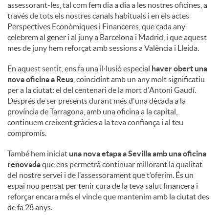
assessorant-les, tal com fem dia a dia a les nostres oficines, a
través de tots els nostres canals habituals i en els actes
Perspectives Econòmiques i Financeres, que cada any
celebrem al gener i al juny a Barcelona i Madrid, i que aquest
mes de juny hem reforçat amb sessions a València i Lleida.
En aquest sentit, ens fa una il·lusió especial
haver obert una
nova oficina a Reus
, coincidint amb un any molt significatiu
per a la ciutat: el del centenari de la mort d'Antoni Gaudí.
Després de ser presents durant més d'una dècada a la
província de Tarragona, amb una oficina a la capital,
continuem creixent gràcies a la teva confiança i al teu
compromís.
També hem iniciat
una nova etapa a Sevilla amb una oficina
renovada
que ens permetrà continuar millorant la qualitat
del nostre servei i de l'assessorament que t’oferim. És un
espai nou pensat per tenir cura de la teva salut financera i
reforçar encara més el vincle que mantenim amb la ciutat des
de fa 28 anys.