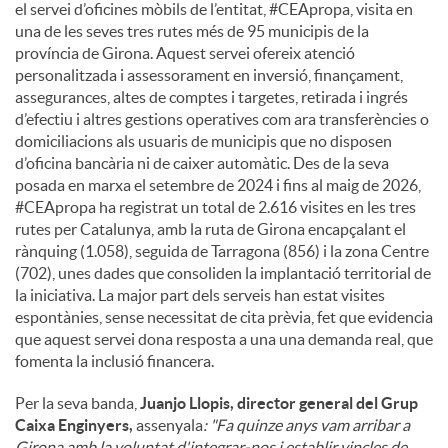
el servei d’oficines mòbils de l’entitat, #CEApropa, visita en
una de les seves tres rutes més de 95 municipis de la
província de Girona. Aquest servei ofereix atenció
personalitzada i assessorament en inversió, finançament,
assegurances, altes de comptes i targetes, retirada i ingrés
d’efectiu i altres gestions operatives com ara transferències o
domiciliacions als usuaris de municipis que no disposen
d’oficina bancària ni de caixer automàtic. Des de la seva
posada en marxa el setembre de 2024 i fins al maig de 2026,
#CEApropa ha registrat un total de 2.616 visites en les tres
rutes per Catalunya, amb la ruta de Girona encapçalant el
rànquing (1.058), seguida de Tarragona (856) i la zona Centre
(702), unes dades que consoliden la implantació territorial de
la iniciativa. La major part dels serveis han estat visites
espontànies, sense necessitat de cita prèvia, fet que evidencia
que aquest servei dona resposta a una una demanda real, que
fomenta la inclusió financera.
Per la seva banda,
Juanjo Llopis, director general del Grup
Caixa Enginyers,
assenyala
: "Fa quinze anys vam arribar a
Girona amb la voluntat d'integrar-nos i establir vincles de