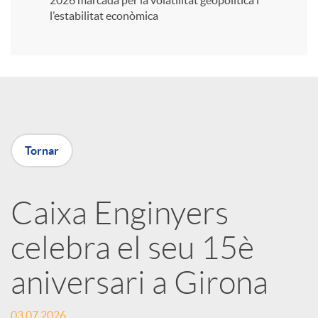
2026 marcada per la volatilitat geopolítica i
l’estabilitat econòmica
i
r
a
Tornar
X
Caixa Enginyers
a
celebra el seu 15è
r
aniversari a Girona
x
03.07.2026