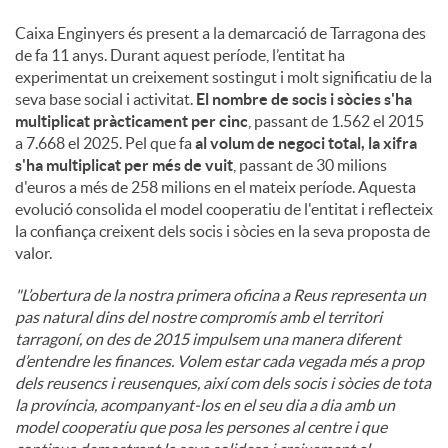
Caixa Enginyers és present a la demarcació de Tarragona des
de fa 11 anys. Durant aquest període, l’entitat ha
experimentat un creixement sostingut i molt significatiu de la
seva base social i activitat.
El nombre de socis i sòcies s'ha
multiplicat pràcticament per cinc
, passant de 1.562 el 2015
a 7.668 el 2025. Pel que fa
al volum de negoci total, la xifra
s'ha multiplicat per més de vuit
, passant de 30 milions
d'euros a més de 258 milions en el mateix període. Aquesta
evolució consolida el model cooperatiu de l'entitat i reflecteix
la confiança creixent dels socis i sòcies en la seva proposta de
valor.
"L’obertura de la nostra primera oficina a Reus representa un
pas natural dins del nostre compromís amb el territori
tarragoní, on des de 2015 impulsem una manera diferent
d’entendre les finances. Volem estar cada vegada més a prop
dels reusencs i reusenques, així com dels socis i sòcies de tota
la província, acompanyant-los en el seu dia a dia amb un
model cooperatiu que posa les persones al centre i que