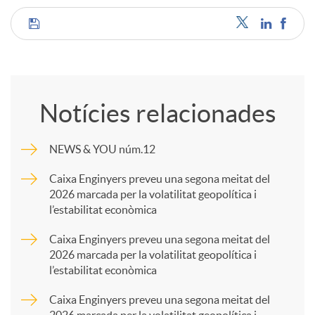
C
o
Notícies relacionades
m
NEWS & YOU núm.12
p
Caixa Enginyers preveu una segona meitat del
2026 marcada per la volatilitat geopolítica i
l’estabilitat econòmica
a
Caixa Enginyers preveu una segona meitat del
2026 marcada per la volatilitat geopolítica i
r
l’estabilitat econòmica
Caixa Enginyers preveu una segona meitat del
t