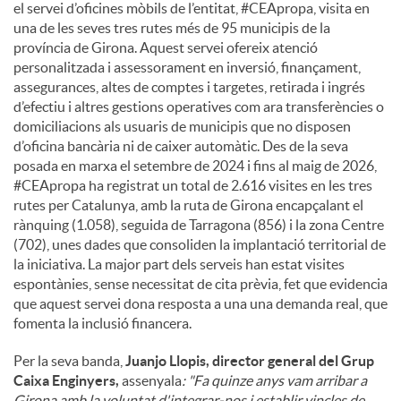
el servei d’oficines mòbils de l’entitat, #CEApropa, visita en
una de les seves tres rutes més de 95 municipis de la
província de Girona. Aquest servei ofereix atenció
personalitzada i assessorament en inversió, finançament,
assegurances, altes de comptes i targetes, retirada i ingrés
d’efectiu i altres gestions operatives com ara transferències o
domiciliacions als usuaris de municipis que no disposen
d’oficina bancària ni de caixer automàtic. Des de la seva
posada en marxa el setembre de 2024 i fins al maig de 2026,
#CEApropa ha registrat un total de 2.616 visites en les tres
rutes per Catalunya, amb la ruta de Girona encapçalant el
rànquing (1.058), seguida de Tarragona (856) i la zona Centre
(702), unes dades que consoliden la implantació territorial de
la iniciativa. La major part dels serveis han estat visites
espontànies, sense necessitat de cita prèvia, fet que evidencia
que aquest servei dona resposta a una una demanda real, que
fomenta la inclusió financera.
Per la seva banda,
Juanjo Llopis, director general del Grup
Caixa Enginyers,
assenyala
: "Fa quinze anys vam arribar a
Girona amb la voluntat d'integrar-nos i establir vincles de