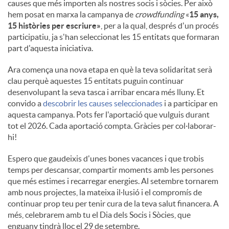
causes que més importen als nostres socis i sòcies. Per això
hem posat en marxa la campanya de
crowdfunding
«
15 anys,
15 històries per escriure»
, per a la qual, després d'un procés
participatiu, ja s'han seleccionat les 15 entitats que formaran
part d'aquesta iniciativa.
Ara comença una nova etapa en què la teva solidaritat serà
clau perquè aquestes 15 entitats puguin continuar
desenvolupant la seva tasca i arribar encara més lluny. Et
convido a
descobrir les causes seleccionades
i a participar en
aquesta campanya. Pots fer l'aportació que vulguis durant
tot el 2026. Cada aportació compta. Gràcies per col·laborar-
hi!
Espero que gaudeixis d'unes bones vacances i que trobis
temps per descansar, compartir moments amb les persones
que més estimes i recarregar energies. Al setembre tornarem
amb nous projectes, la mateixa il·lusió i el compromís de
continuar prop teu per tenir cura de la teva salut financera. A
més, celebrarem amb tu el Dia dels Socis i Sòcies, que
enguany tindrà lloc el 29 de setembre.