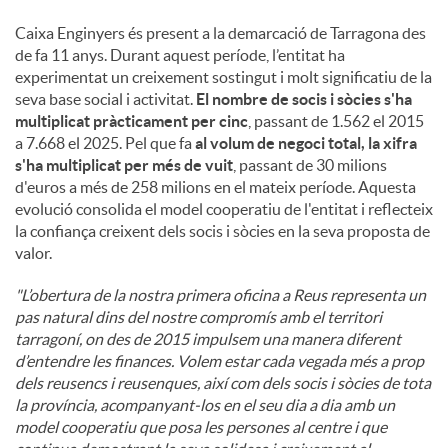
Caixa Enginyers és present a la demarcació de Tarragona des
de fa 11 anys. Durant aquest període, l’entitat ha
experimentat un creixement sostingut i molt significatiu de la
seva base social i activitat.
El nombre de socis i sòcies s'ha
multiplicat pràcticament per cinc
, passant de 1.562 el 2015
a 7.668 el 2025. Pel que fa
al volum de negoci total, la xifra
s'ha multiplicat per més de vuit
, passant de 30 milions
d'euros a més de 258 milions en el mateix període. Aquesta
evolució consolida el model cooperatiu de l'entitat i reflecteix
la confiança creixent dels socis i sòcies en la seva proposta de
valor.
"L’obertura de la nostra primera oficina a Reus representa un
pas natural dins del nostre compromís amb el territori
tarragoní, on des de 2015 impulsem una manera diferent
d’entendre les finances. Volem estar cada vegada més a prop
dels reusencs i reusenques, així com dels socis i sòcies de tota
la província, acompanyant-los en el seu dia a dia amb un
model cooperatiu que posa les persones al centre i que