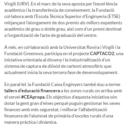
Virgili (URV). En el marc de la seva aposta per l’excel·lència
acadèmica i la transferència de coneixement, la Fundació
col·labora amb l’Escola Tècnica Superior d’Enginyeria (ETSE)
mitjançant l’atorgament de dos premis als millors expedients
acadèmics de grau o doble grau, així com d’un premi destinat
a l’organització de l’acte de graduació del centre.
A més, en col·laboració amb la Universitat Rovira i Virgili i la
Fundació Greenova, participa en el projecte
CAPTACO2
, una
iniciativa orientada al disseny i la industrialització d’un
sistema de captura de diòxid de carboni atmosfèric que
actualment inicia la seva tercera fase de desenvolupament.
En paral·lel, la Fundació Caixa Enginyers també duu a terme
tallers d’educació financera
a les zones rurals on arriba amb
el servei
#CEApropa
. Els objectius d’aquesta iniciativa són
dotar la gent gran d'eines perquè puguin gestionar les seves
finances amb més seguretat, i millorar l'alfabetització
financera de l'alumnat de primària d'escoles rurals d’una
manera pràctica i dinàmica.