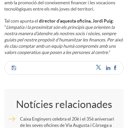
amb la promoció del coneixement financer i les vocacions
tecnològiques entre els més joves del territori.
Tal com apunta el
director d'aquesta oficina, Jordi Puig
:
"
L’empatia i la proximitat són els principis que orienten la
nostra manera d’atendre als nostres socis i sòcies, sempre
guiats pel nostre propòsit d'humanitzar les finances. Per això
és clau comptar amb un equip humà compromès amb uns
valors cooperatius que posen a les persones al centre.”
C
o
Notícies relacionades
m
Caixa Enginyers celebra el 20è i el 35è aniversari
de les seves oficines de Via Augusta i Còrsega a