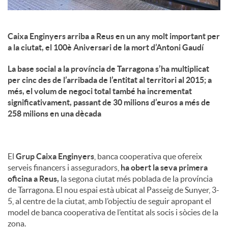
Caixa Enginyers arriba a Reus en un any molt important per
a la ciutat, el 100è Aniversari de la mort d’Antoni Gaudí
La base social a la província de Tarragona s’ha multiplicat
per cinc des de l’arribada de l’entitat al territori al 2015; a
més, el volum de negoci total també ha incrementat
significativament, passant de 30 milions d’euros a més de
258 milions en una dècada
El
Grup Caixa Enginyers
, banca cooperativa que ofereix
serveis financers i asseguradors,
ha obert la seva primera
oficina a Reus,
la segona ciutat més poblada de la província
de Tarragona. El nou espai està ubicat al Passeig de Sunyer, 3-
5, al centre de la ciutat, amb l’objectiu de seguir apropant el
model de banca cooperativa de l’entitat als socis i sòcies de la
zona.