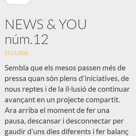
X
NEWS & YOU
a
núm.12
r
21.07.2026
x
Sembla que els mesos passen més de
pressa quan són plens d'iniciatives, de
e
nous reptes i de la il·lusió de continuar
avançant en un projecte compartit.
s
Ara arriba el moment de fer una
pausa, descansar i desconnectar per
S
gaudir d’uns dies diferents i fer balanç