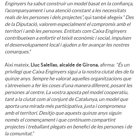
Enginyers ha sabut construir un model basat en la confiança,
l’acompanyament i una atenció constant a les necessitats
reals de les persones i dels projectes”,
qui també afegeix “
Des
de la Diputació, valorem especialment el compromís amb el
territori i amb les persones. Entitats com Caixa Enginyers
contribueixen a enfortir el teixit econòmic i social, impulsen
el desenvolupament local i ajuden a fer avançar les nostres
comarques.”
Així mateix,
Lluc Salellas, alcalde de Girona,
afirma:
“És un
privilegi que Caixa Enginyers sigui a la nostra ciutat des de fa
quinze anys. Sempre he valorat aquelles organitzacions que
s’atreveixen a fer les coses d’una manera diferent, posant les
persones al centre. La vostra aposta pel model cooperatiu,
tant a la ciutat com al conjunt de Catalunya, un model que
aporta una mirada més participativa, justa i compromesa
amb el territori. Desitjo que aquests quinze anys siguin
només el començament i que continuem compartint
projectes i treballant plegats en benefici de les persones i de
la comunitat.”