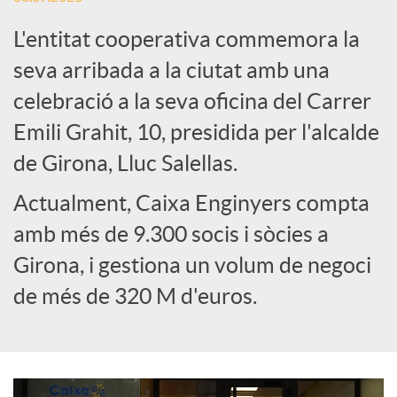
L'entitat cooperativa commemora la
e
seva arribada a la ciutat amb una
celebració a la seva oficina del Carrer
s
Emili Grahit, 10, presidida per l'alcalde
S
de Girona, Lluc Salellas.
Actualment, Caixa Enginyers compta
o
amb més de 9.300 socis i sòcies a
Girona, i gestiona un volum de negoci
c
de més de 320 M d'euros.
i
a