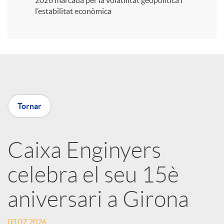
2026 marcada per la volatilitat geopolítica i
l’estabilitat econòmica
i
r
a
Tornar
X
Caixa Enginyers
a
celebra el seu 15è
r
aniversari a Girona
x
03.07.2026