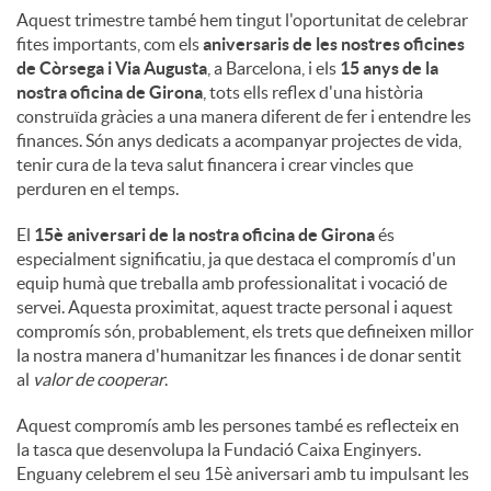
Aquest trimestre també hem tingut l'oportunitat de celebrar
fites importants, com els
aniversaris de les nostres oficines
de Còrsega i Via Augusta
, a Barcelona, ​​i els
15 anys de la
nostra oficina de Girona
, tots ells reflex d'una història
construïda gràcies a una manera diferent de fer i entendre les
finances. Són anys dedicats a acompanyar projectes de vida,
tenir cura de la teva salut financera i crear vincles que
perduren en el temps.
El
15è aniversari de la nostra oficina de Girona
és
especialment significatiu, ja que destaca el compromís d'un
equip humà que treballa amb professionalitat i vocació de
servei. Aquesta proximitat, aquest tracte personal i aquest
compromís són, probablement, els trets que defineixen millor
la nostra manera d'humanitzar les finances i de donar sentit
al
valor de cooperar
.
Aquest compromís amb les persones també es reflecteix en
la tasca que desenvolupa la Fundació Caixa Enginyers.
Enguany celebrem el seu 15è aniversari amb tu impulsant les