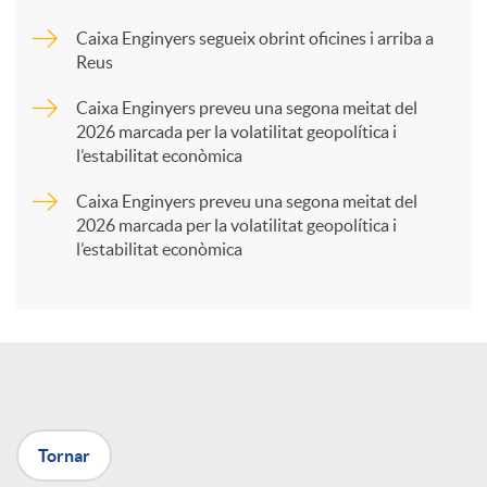
Caixa Enginyers segueix obrint oficines i arriba a
a
Reus
Caixa Enginyers preveu una segona meitat del
r
2026 marcada per la volatilitat geopolítica i
l’estabilitat econòmica
t
Caixa Enginyers preveu una segona meitat del
2026 marcada per la volatilitat geopolítica i
l’estabilitat econòmica
i
r
a
Tornar
X