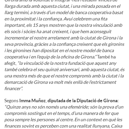
llarga durada amb aquesta ciutat, i una mirada posada en el
llarg termini, a través d’un model de banca cooperativa basat
en la proximitat i la confiança. Avui celebrem una fita
important, els 15 anys mostren que la nostra vinculació amb
els socis i sòcies ha anat creixent, i que hem aconseguit
incrementar el nostre arrelament amb la ciutat de Girona i la
seva província, gràcies a la confiança creixent que els gironins
i les gironines han dipositat en el nostre model de banca
cooperativa i en l’equip de la oficina de Girona.”
També ha
afegit,
“la vinculació de la nostra fundació que aquest any
també celebra el seu quinzè aniversari, amb aquesta ciutat, és
una mostra més de que el nostre compromís amb la ciutat i la
demarcació de Girona va molt més enllà de l’estrictament
financer”.
Segons
Imma Muñoz
,
diputada de la Diputació de Girona
:
“Quinze anys no són només una efemèride; són la prova d’un
compromís sostingut en el temps, d’una manera de fer que
posa sempre les persones al centre. En un context en què les
finances sovint es perceben com una realitat llunyana, Caixa