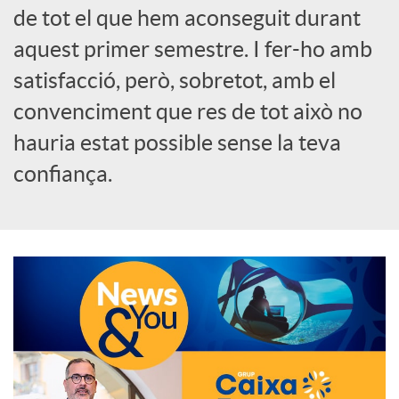
de tot el que hem aconseguit durant
o
aquest primer semestre. I fer-ho amb
c
satisfacció, però, sobretot, amb el
convenciment que res de tot això no
i
hauria estat possible sense la teva
confiança.
a
l
s