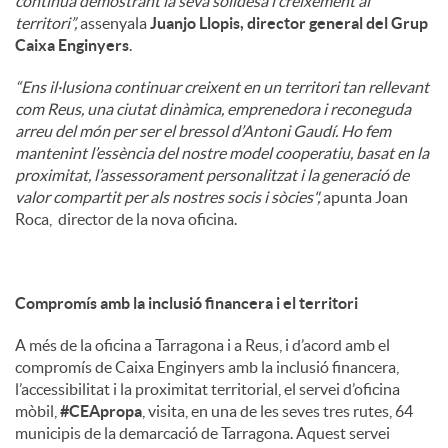
continua demostrant la seva solidesa i creixement al
territori”,
assenyala
Juanjo Llopis, director general del Grup
Caixa Enginyers
.
“Ens il·lusiona continuar creixent en un territori tan rellevant
com Reus, una ciutat dinàmica, emprenedora i reconeguda
arreu del món per ser el bressol d’Antoni Gaudí. Ho fem
mantenint l’essència del nostre model cooperatiu, basat en la
proximitat, l’assessorament personalitzat i la generació de
valor compartit per als nostres socis i sòcies",
apunta Joan
Roca, director de la nova oficina.
Compromís amb la inclusió financera i el territori
A més de la oficina a Tarragona i a Reus, i d’acord amb el
compromís de Caixa Enginyers amb la inclusió financera,
l’accessibilitat i la proximitat territorial, el servei d’oficina
mòbil,
#CEApropa
, visita, en una de les seves tres rutes, 64
municipis de la demarcació de Tarragona. Aquest servei