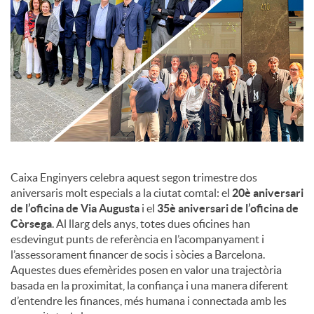
c
o
n
t
Caixa Enginyers celebra aquest segon trimestre dos
aniversaris molt especials a la ciutat comtal: el
20è aniversari
de l’oficina de Via Augusta
i el
35è aniversari de l’oficina de
i
Còrsega
. Al llarg dels anys, totes dues oficines han
esdevingut punts de referència en l’acompanyament i
n
l’assessorament financer de socis i sòcies a Barcelona.
Aquestes dues efemèrides posen en valor una trajectòria
basada en la proximitat, la confiança i una manera diferent
g
d’entendre les finances, més humana i connectada amb les