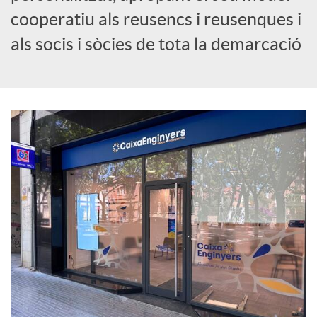
cooperatiu als reusencs i reusenques i
c
als socis i sòcies de tota la demarcació
i
a
l
s