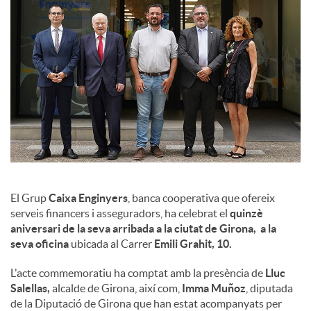
l
s
El Grup
Caixa Enginyers
, banca cooperativa que ofereix
serveis financers i asseguradors, ha celebrat el
quinzè
aniversari de la seva arribada a la ciutat de Girona, a la
seva oficina
ubicada al Carrer
Emili Grahit, 10.
L'acte commemoratiu ha comptat amb la presència de
Lluc
Salellas,
alcalde de Girona, així com,
Imma Muñoz
, diputada
de la Diputació de Girona que han estat acompanyats per