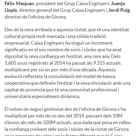
Félix Masjuan
, president del Grup Caixa Enginyers,
Juanjo
Llopis
, director general del Grup Caixa Enginyers i
Jordi Puig
,
director de l'oficina de Girona.
Des de la seva arribada a aquesta ciutat, que té una identitat
cultural pròpia molt marcada i una sòlida tradició
empresarial, Caixa Enginyers ha tingut un increment
significatiu en el seu nombre de socis i sòcies que ha anat
dipositat la seva confiança en l’entitat, any rere any. Dels
1.605 socis registrats al 2014 ha passat als 9.315 actuals,
multiplicant per sis en poc més d’una dècada. Aquesta
evolució reflecteix la consolidació del model de banca
cooperativa que defineix l’entitat i la seva vinculació amb una
capital de província que té una comunitat professional i
universitària especialment dinàmica.
El volum de negoci gestionat des de l'oficina de Girona s'ha
multiplicat per més de sis des del 2014, passant dels 50M
d’euros als més de 320M actuals, una dada que posa en relleu
la confiança creixent dels socis i sòcies de la ciutat de Girona
en la proposta de valor i en la forma diferent que té Caixa