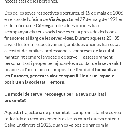
necessitats de les persones.
u
Des de les seves respectives obertures, el 15 de maig de 2006
en el cas de l’oficina de
Via Augusta
i el 27 de maig de 1991 en
el de l’oficina de
Còrsega
, totes dues oficines han
t
acompanyat els seus socis i sòcies en la presa de decisions
financeres al llarg de les seves vides. Durant aquests 20 i 35
anys d’història, respectivament, ambdues oficines han estat
s
al costat de famílies, professionals i empreses de la ciutat,
mantenint sempre la vocació de servei i l’assessorament
personalitzat i proper per ajudar-los a cuidar de la seva salut
financera d’acord amb el propòsit de l’entitat d’
humanitzar
les finances, generar valor compartit i tenir un impacte
positiu en la societat i l’entorn
.
Un model de servei reconegut per la seva qualitat i
proximitat
Aquesta trajectòria de proximitat i compromís també es veu
reflectida en reconeixements externs com el que va obtenir
Caixa Enginyers el 2025, quan es va posicionar com la