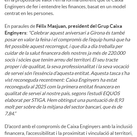
Enginyers de fer i entendre les finances, basat en un model
centrat en les persones.
En paraules de
Félix Masjuan, president del Grup Caixa
Enginyers
:
"
Celebrar aquest aniversari a Girona és també
posar en valor la feina i el compromís de l’equip humà que ha
fet possible aquest recorregut, i que dia a dia treballa per
cuidar de la salut financera dels nostres ja més de 220.000
socis i sòcies que tenim arreu del territori. El seu tracte
proper i de qualitat, la seva professionalitat i la seva vocació
de servei són l’essència d’aquesta entitat. Aquesta tasca s’ha
vist reconeguda recentment: Caixa Enginyers ha estat
reconeguda al 2025 com la primera entitat financera en
qualitat de servei al nostre país, segons l’estudi EQUOS
elaborat per STIGA. Hem obtingut una puntuació de 8,93
molt per sobre de la mitjana del sector bancari, que és de
7,84.”
D’acord amb el compromís de Caixa Enginyers amb la inclusió
financera, l’accessibilitat i la proximitat i vinculació al territori,