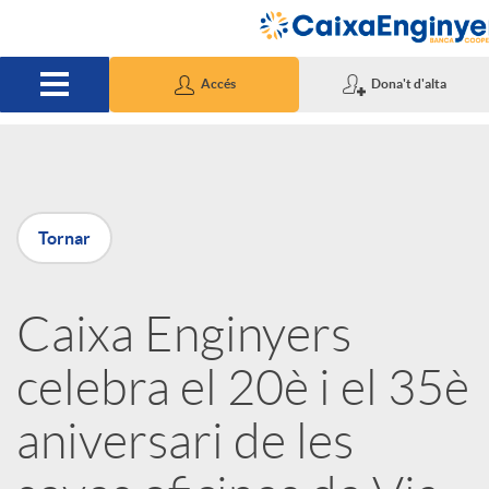
Salta al contingut principal
Accés
Dona't d'alta
P
Tornar
u
Caixa Enginyers
b
celebra el 20è i el 35è
l
aniversari de les
i