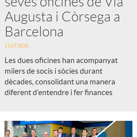
seves oficines de Via
Augusta i Còrsega a
c
Barcelona
a
21.07.2026
d
Les dues oficines han acompanyat
milers de socis i sòcies durant
o
dècades, consolidant una manera
diferent d’entendre i fer finances
r
d
e