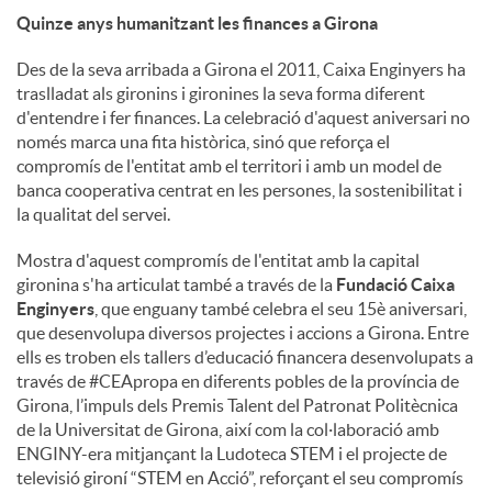
Quinze anys humanitzant les finances a Girona
Des de la seva arribada a Girona el 2011, Caixa Enginyers ha
traslladat als gironins i gironines la seva forma diferent
d'entendre i fer finances. La celebració d'aquest aniversari no
només marca una fita històrica, sinó que reforça el
compromís de l'entitat amb el territori i amb un model de
banca cooperativa centrat en les persones, la sostenibilitat i
la qualitat del servei.
Mostra d'aquest compromís de l'entitat amb la capital
gironina s'ha articulat també a través de la
Fundació Caixa
Enginyers
, que enguany també celebra el seu 15è aniversari,
que desenvolupa diversos projectes i accions a Girona. Entre
ells es troben els tallers d’educació financera desenvolupats a
través de #CEApropa en diferents pobles de la província de
Girona, l’impuls dels Premis Talent del Patronat Politècnica
de la Universitat de Girona, així com la col·laboració amb
ENGINY-era mitjançant la Ludoteca STEM i el projecte de
televisió gironí “STEM en Acció”, reforçant el seu compromís