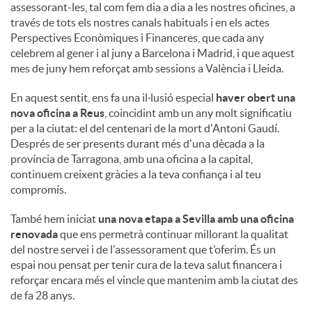
assessorant-les, tal com fem dia a dia a les nostres oficines, a
través de tots els nostres canals habituals i en els actes
Perspectives Econòmiques i Financeres, que cada any
celebrem al gener i al juny a Barcelona i Madrid, i que aquest
mes de juny hem reforçat amb sessions a València i Lleida.
En aquest sentit, ens fa una il·lusió especial
haver obert una
nova oficina a Reus
, coincidint amb un any molt significatiu
per a la ciutat: el del centenari de la mort d'Antoni Gaudí.
Després de ser presents durant més d'una dècada a la
província de Tarragona, amb una oficina a la capital,
continuem creixent gràcies a la teva confiança i al teu
compromís.
També hem iniciat
una nova etapa a Sevilla amb una oficina
renovada
que ens permetrà continuar millorant la qualitat
del nostre servei i de l'assessorament que t’oferim. És un
espai nou pensat per tenir cura de la teva salut financera i
reforçar encara més el vincle que mantenim amb la ciutat des
de fa 28 anys.