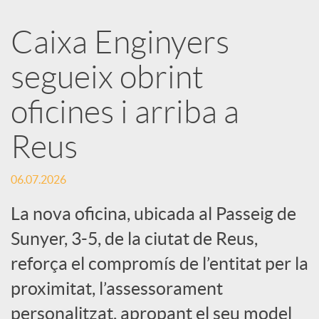
a
Caixa Enginyers
segueix obrint
r
oficines i arriba a
x
Reus
e
06.07.2026
s
La nova oficina, ubicada al Passeig de
Sunyer, 3-5, de la ciutat de Reus,
S
reforça el compromís de l’entitat per la
proximitat, l’assessorament
o
personalitzat, apropant el seu model