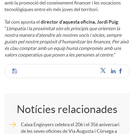
amb la promoció del coneixement financer i les vocacions
tecnològiques entre els més joves del territori.
Tal com apunta el
director d'aquesta oficina, Jordi Puig
:
"
L’empatia i la proximitat són els principis que orienten la
nostra manera d’atendre als nostres socis i sòcies, sempre
guiats pel nostre propòsit d'humanitzar les finances. Per això
és clau comptar amb un equip humà compromès amb uns
valors cooperatius que posen a les persones al centre.”
C
o
Notícies relacionades
m
Caixa Enginyers celebra el 20è i el 35è aniversari
de les seves oficines de Via Augusta i Còrsega a