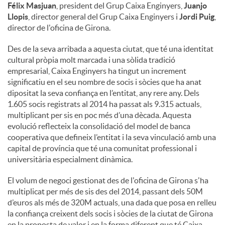
Félix Masjuan
, president del Grup Caixa Enginyers,
Juanjo
Llopis
, director general del Grup Caixa Enginyers i
Jordi Puig
,
director de l'oficina de Girona.
Des de la seva arribada a aquesta ciutat, que té una identitat
cultural pròpia molt marcada i una sòlida tradició
empresarial, Caixa Enginyers ha tingut un increment
significatiu en el seu nombre de socis i sòcies que ha anat
dipositat la seva confiança en l’entitat, any rere any. Dels
1.605 socis registrats al 2014 ha passat als 9.315 actuals,
multiplicant per sis en poc més d’una dècada. Aquesta
evolució reflecteix la consolidació del model de banca
cooperativa que defineix l’entitat i la seva vinculació amb una
capital de província que té una comunitat professional i
universitària especialment dinàmica.
El volum de negoci gestionat des de l'oficina de Girona s'ha
multiplicat per més de sis des del 2014, passant dels 50M
d’euros als més de 320M actuals, una dada que posa en relleu
la confiança creixent dels socis i sòcies de la ciutat de Girona
en la proposta de valor i en la forma diferent que té Caixa