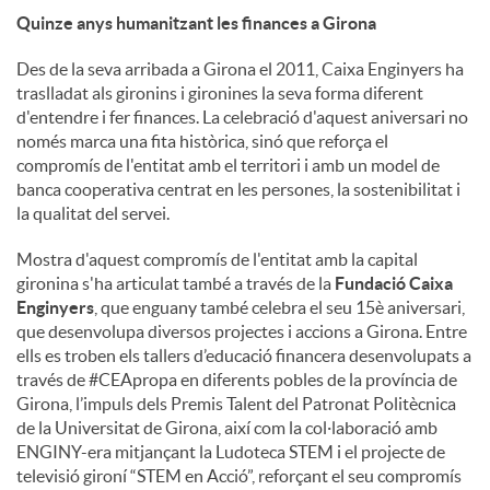
Quinze anys humanitzant les finances a Girona
Des de la seva arribada a Girona el 2011, Caixa Enginyers ha
traslladat als gironins i gironines la seva forma diferent
d'entendre i fer finances. La celebració d'aquest aniversari no
només marca una fita històrica, sinó que reforça el
compromís de l'entitat amb el territori i amb un model de
banca cooperativa centrat en les persones, la sostenibilitat i
la qualitat del servei.
Mostra d'aquest compromís de l'entitat amb la capital
gironina s'ha articulat també a través de la
Fundació Caixa
Enginyers
, que enguany també celebra el seu 15è aniversari,
que desenvolupa diversos projectes i accions a Girona. Entre
ells es troben els tallers d’educació financera desenvolupats a
través de #CEApropa en diferents pobles de la província de
Girona, l’impuls dels Premis Talent del Patronat Politècnica
de la Universitat de Girona, així com la col·laboració amb
ENGINY-era mitjançant la Ludoteca STEM i el projecte de
televisió gironí “STEM en Acció”, reforçant el seu compromís