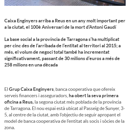
Caixa Enginyers arriba a Reus en un any molt important per
a la ciutat, el 100è Aniversari de la mort d’Antoni Gaudí
La base social a la província de Tarragona s’ha multiplicat
per cinc des de l’arribada de l’entitat al territori al 2015; a
més, el volum de negoci total també ha incrementat
significativament, passant de 30 milions d’euros a més de
258 milions en una dècada
El
Grup Caixa Enginyers
, banca cooperativa que ofereix
serveis financers i asseguradors,
ha obert la seva primera
oficina a Reus,
la segona ciutat més poblada de la província
de Tarragona. El nou espai està ubicat al Passeig de Sunyer, 3-
5, al centre de la ciutat, amb l’objectiu de seguir apropant el
model de banca cooperativa de l’entitat als socis i sòcies de la
zona.