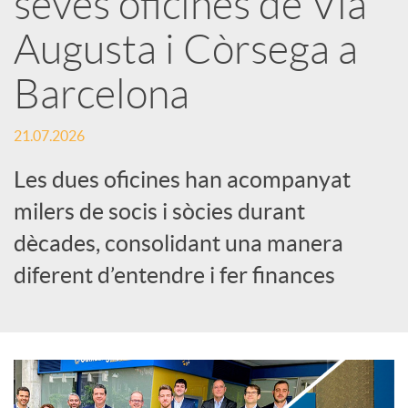
seves oficines de Via
Augusta i Còrsega a
c
Barcelona
a
21.07.2026
d
Les dues oficines han acompanyat
milers de socis i sòcies durant
o
dècades, consolidant una manera
diferent d’entendre i fer finances
r
d
e