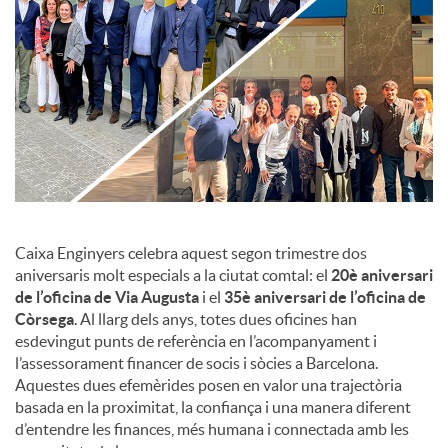
c
o
n
t
Caixa Enginyers celebra aquest segon trimestre dos
aniversaris molt especials a la ciutat comtal: el
20è aniversari
de l’oficina de Via Augusta
i el
35è aniversari de l’oficina de
i
Còrsega
. Al llarg dels anys, totes dues oficines han
esdevingut punts de referència en l’acompanyament i
n
l’assessorament financer de socis i sòcies a Barcelona.
Aquestes dues efemèrides posen en valor una trajectòria
basada en la proximitat, la confiança i una manera diferent
g
d’entendre les finances, més humana i connectada amb les