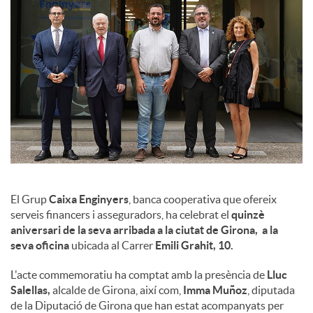
l
s
El Grup
Caixa Enginyers
, banca cooperativa que ofereix
serveis financers i asseguradors, ha celebrat el
quinzè
aniversari de la seva arribada a la ciutat de Girona, a la
seva oficina
ubicada al Carrer
Emili Grahit, 10.
L'acte commemoratiu ha comptat amb la presència de
Lluc
Salellas,
alcalde de Girona, així com,
Imma Muñoz
, diputada
de la Diputació de Girona que han estat acompanyats per