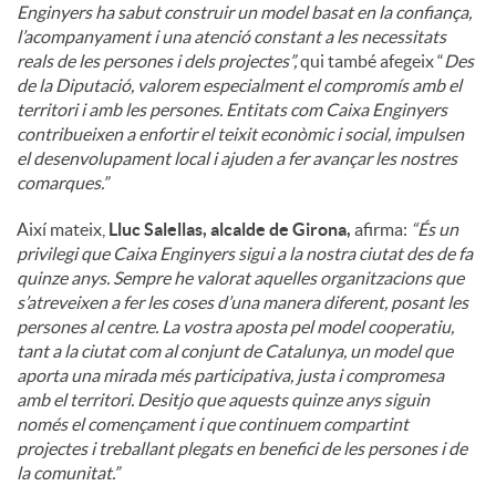
Enginyers ha sabut construir un model basat en la confiança,
l’acompanyament i una atenció constant a les necessitats
reals de les persones i dels projectes”,
qui també afegeix “
Des
de la Diputació, valorem especialment el compromís amb el
territori i amb les persones. Entitats com Caixa Enginyers
contribueixen a enfortir el teixit econòmic i social, impulsen
el desenvolupament local i ajuden a fer avançar les nostres
comarques.”
Així mateix,
Lluc Salellas, alcalde de Girona,
afirma:
“És un
privilegi que Caixa Enginyers sigui a la nostra ciutat des de fa
quinze anys. Sempre he valorat aquelles organitzacions que
s’atreveixen a fer les coses d’una manera diferent, posant les
persones al centre. La vostra aposta pel model cooperatiu,
tant a la ciutat com al conjunt de Catalunya, un model que
aporta una mirada més participativa, justa i compromesa
amb el territori. Desitjo que aquests quinze anys siguin
només el començament i que continuem compartint
projectes i treballant plegats en benefici de les persones i de
la comunitat.”