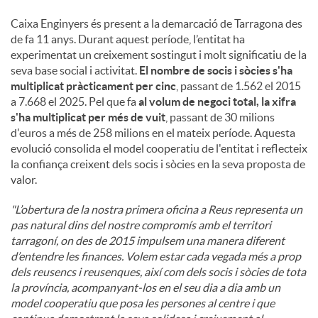
Caixa Enginyers és present a la demarcació de Tarragona des
de fa 11 anys. Durant aquest període, l’entitat ha
experimentat un creixement sostingut i molt significatiu de la
seva base social i activitat.
El nombre de socis i sòcies s'ha
multiplicat pràcticament per cinc
, passant de 1.562 el 2015
a 7.668 el 2025. Pel que fa
al volum de negoci total, la xifra
s'ha multiplicat per més de vuit
, passant de 30 milions
d'euros a més de 258 milions en el mateix període. Aquesta
evolució consolida el model cooperatiu de l'entitat i reflecteix
la confiança creixent dels socis i sòcies en la seva proposta de
valor.
"L’obertura de la nostra primera oficina a Reus representa un
pas natural dins del nostre compromís amb el territori
tarragoní, on des de 2015 impulsem una manera diferent
d’entendre les finances. Volem estar cada vegada més a prop
dels reusencs i reusenques, així com dels socis i sòcies de tota
la província, acompanyant-los en el seu dia a dia amb un
model cooperatiu que posa les persones al centre i que