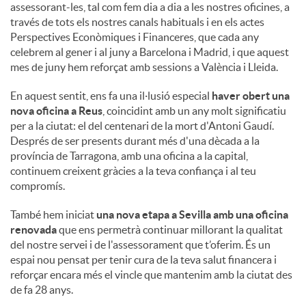
assessorant-les, tal com fem dia a dia a les nostres oficines, a
través de tots els nostres canals habituals i en els actes
Perspectives Econòmiques i Financeres, que cada any
celebrem al gener i al juny a Barcelona i Madrid, i que aquest
mes de juny hem reforçat amb sessions a València i Lleida.
En aquest sentit, ens fa una il·lusió especial
haver obert una
nova oficina a Reus
, coincidint amb un any molt significatiu
per a la ciutat: el del centenari de la mort d'Antoni Gaudí.
Després de ser presents durant més d'una dècada a la
província de Tarragona, amb una oficina a la capital,
continuem creixent gràcies a la teva confiança i al teu
compromís.
També hem iniciat
una nova etapa a Sevilla amb una oficina
renovada
que ens permetrà continuar millorant la qualitat
del nostre servei i de l'assessorament que t’oferim. És un
espai nou pensat per tenir cura de la teva salut financera i
reforçar encara més el vincle que mantenim amb la ciutat des
de fa 28 anys.