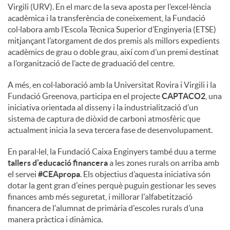
Virgili (URV). En el marc de la seva aposta per l’excel·lència
acadèmica i la transferència de coneixement, la Fundació
col·labora amb l’Escola Tècnica Superior d’Enginyeria (ETSE)
mitjançant l’atorgament de dos premis als millors expedients
acadèmics de grau o doble grau, així com d’un premi destinat
a l’organització de l’acte de graduació del centre.
A més, en col·laboració amb la Universitat Rovira i Virgili i la
Fundació Greenova, participa en el projecte
CAPTACO2
, una
iniciativa orientada al disseny i la industrialització d’un
sistema de captura de diòxid de carboni atmosfèric que
actualment inicia la seva tercera fase de desenvolupament.
En paral·lel, la Fundació Caixa Enginyers també duu a terme
tallers d’educació financera
a les zones rurals on arriba amb
el servei
#CEApropa
. Els objectius d’aquesta iniciativa són
dotar la gent gran d'eines perquè puguin gestionar les seves
finances amb més seguretat, i millorar l'alfabetització
financera de l'alumnat de primària d'escoles rurals d’una
manera pràctica i dinàmica.