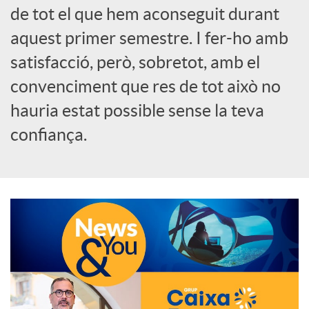
de tot el que hem aconseguit durant
o
aquest primer semestre. I fer-ho amb
c
satisfacció, però, sobretot, amb el
convenciment que res de tot això no
i
hauria estat possible sense la teva
confiança.
a
l
s