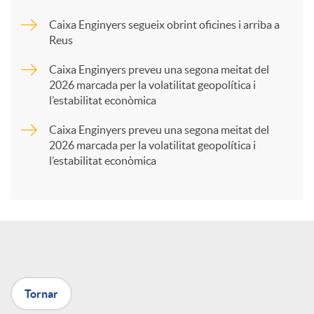
Caixa Enginyers segueix obrint oficines i arriba a
a
Reus
Caixa Enginyers preveu una segona meitat del
r
2026 marcada per la volatilitat geopolítica i
l’estabilitat econòmica
t
Caixa Enginyers preveu una segona meitat del
2026 marcada per la volatilitat geopolítica i
l’estabilitat econòmica
i
r
a
Tornar
X