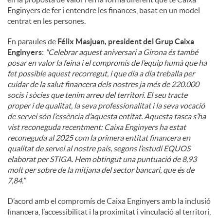
Enginyers de fer i entendre les finances, basat en un model
centrat en les persones.
En paraules de
Félix Masjuan, president del Grup Caixa
Enginyers
:
"
Celebrar aquest aniversari a Girona és també
posar en valor la feina i el compromís de l’equip humà que ha
fet possible aquest recorregut, i que dia a dia treballa per
cuidar de la salut financera dels nostres ja més de 220.000
socis i sòcies que tenim arreu del territori. El seu tracte
proper i de qualitat, la seva professionalitat i la seva vocació
de servei són l’essència d’aquesta entitat. Aquesta tasca s’ha
vist reconeguda recentment: Caixa Enginyers ha estat
reconeguda al 2025 com la primera entitat financera en
qualitat de servei al nostre país, segons l’estudi EQUOS
elaborat per STIGA. Hem obtingut una puntuació de 8,93
molt per sobre de la mitjana del sector bancari, que és de
7,84.”
D’acord amb el compromís de Caixa Enginyers amb la inclusió
financera, l’accessibilitat i la proximitat i vinculació al territori,