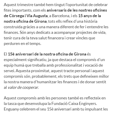
Aquest trimestre també hem tingut l'oportunitat de celebrar
fites importants, com els
aniversaris de les nostres oficines
de Còrsega i Via Augusta
, a Barcelona, ​​i els
15 anys de la
nostra oficina de Girona
, tots ells reflex d'una història
construïda gràcies a una manera diferent de fer i entendre les
finances. Són anys dedicats a acompanyar projectes de vida,
tenir cura de la teva salut financera i crear vincles que
perduren en el temps.
El
15è aniversari de la nostra oficina de Girona
és
especialment significatiu, ja que destaca el compromís d'un
equip humà que treballa amb professionalitat i vocació de
servei. Aquesta proximitat, aquest tracte personal i aquest
compromís són, probablement, els trets que defineixen millor
la nostra manera d'humanitzar les finances i de donar sentit
al
valor de cooperar
.
Aquest compromís amb les persones també es reflecteix en
la tasca que desenvolupa la Fundació Caixa Enginyers.
Enguany celebrem el seu 15è aniversari amb tu impulsant les