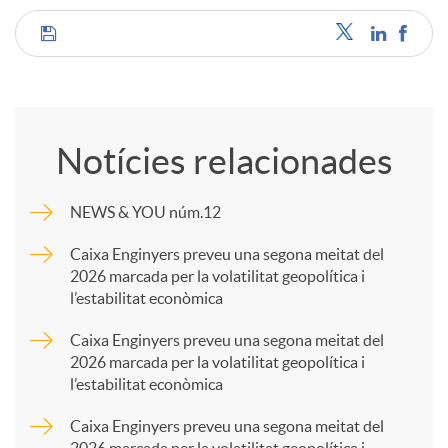
C
o
Notícies relacionades
m
NEWS & YOU núm.12
p
Caixa Enginyers preveu una segona meitat del
2026 marcada per la volatilitat geopolítica i
l’estabilitat econòmica
a
Caixa Enginyers preveu una segona meitat del
2026 marcada per la volatilitat geopolítica i
r
l’estabilitat econòmica
Caixa Enginyers preveu una segona meitat del
t