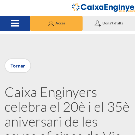
Salta al contingut principal
Accés
Dona't d'alta
P
Tornar
u
Caixa Enginyers
b
celebra el 20è i el 35è
l
aniversari de les
i