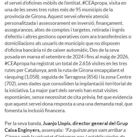
el servei d’oficines mòbils de l’entitat, #CEApropa, visita en
una de les seves tres rutes més de 95 municipis de la
província de Girona. Aquest servei ofereix atenció
personalitzada i assessorament en inversió, finançament,
assegurances, altes de comptes i targetes, retirada i ingrés
d’efectiu i altres gestions operatives com ara transferències o
domiciliacions als usuaris de municipis que no disposen
d’oficina bancària ni de caixer automàtic. Des de la seva
posada en marxa el setembre de 2024 i fins al maig de 2026,
#CEApropa ha registrat un total de 2.616 visites en les tres
rutes per Catalunya, amb la ruta de Girona encapçalant el
rànquing (1.058), seguida de Tarragona (856) i la zona Centre
(702), unes dades que consoliden la implantació territorial de
la iniciativa. La major part dels serveis han estat visites
espontànies, sense necessitat de cita prèvia, fet que evidencia
que aquest servei dona resposta a una una demanda real, que
fomenta la inclusió financera.
Per la seva banda,
Juanjo Llopis, director general del Grup
Caixa Enginyers,
assenyala
: "Fa quinze anys vam arribar a
Girona amb la voluntat d'integrar-nos i establir vincles de