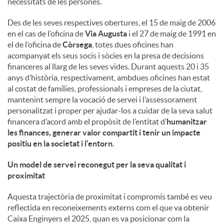
necessitats de les persones.
u
Des de les seves respectives obertures, el 15 de maig de 2006
en el cas de l’oficina de
Via Augusta
i el 27 de maig de 1991 en
el de l’oficina de
Còrsega
, totes dues oficines han
t
acompanyat els seus socis i sòcies en la presa de decisions
financeres al llarg de les seves vides. Durant aquests 20 i 35
anys d’història, respectivament, ambdues oficines han estat
s
al costat de famílies, professionals i empreses de la ciutat,
mantenint sempre la vocació de servei i l’assessorament
personalitzat i proper per ajudar-los a cuidar de la seva salut
financera d’acord amb el propòsit de l’entitat d’
humanitzar
les finances, generar valor compartit i tenir un impacte
positiu en la societat i l’entorn
.
Un model de servei reconegut per la seva qualitat i
proximitat
Aquesta trajectòria de proximitat i compromís també es veu
reflectida en reconeixements externs com el que va obtenir
Caixa Enginyers el 2025, quan es va posicionar com la