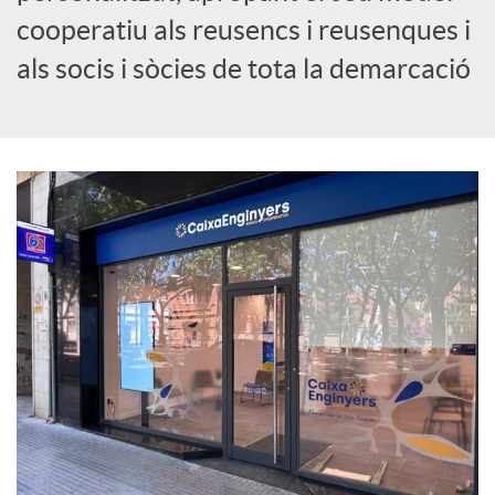
cooperatiu als reusencs i reusenques i
c
als socis i sòcies de tota la demarcació
i
a
l
s