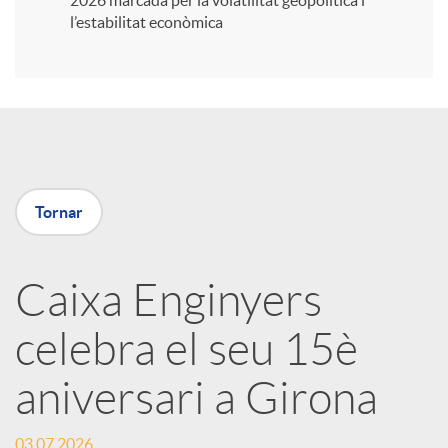
2026 marcada per la volatilitat geopolítica i
l’estabilitat econòmica
i
r
a
Tornar
X
Caixa Enginyers
a
celebra el seu 15è
r
aniversari a Girona
x
03.07.2026