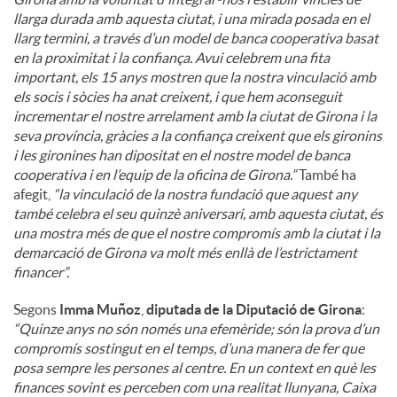
llarga durada amb aquesta ciutat, i una mirada posada en el
llarg termini, a través d’un model de banca cooperativa basat
en la proximitat i la confiança. Avui celebrem una fita
important, els 15 anys mostren que la nostra vinculació amb
els socis i sòcies ha anat creixent, i que hem aconseguit
incrementar el nostre arrelament amb la ciutat de Girona i la
seva província, gràcies a la confiança creixent que els gironins
i les gironines han dipositat en el nostre model de banca
cooperativa i en l’equip de la oficina de Girona.”
També ha
afegit,
“la vinculació de la nostra fundació que aquest any
també celebra el seu quinzè aniversari, amb aquesta ciutat, és
una mostra més de que el nostre compromís amb la ciutat i la
demarcació de Girona va molt més enllà de l’estrictament
financer”.
Segons
Imma Muñoz
,
diputada de la Diputació de Girona
:
“Quinze anys no són només una efemèride; són la prova d’un
compromís sostingut en el temps, d’una manera de fer que
posa sempre les persones al centre. En un context en què les
finances sovint es perceben com una realitat llunyana, Caixa