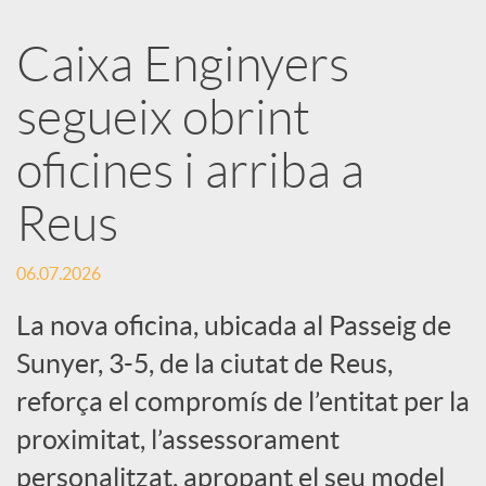
a
Caixa Enginyers
segueix obrint
r
oficines i arriba a
x
Reus
e
06.07.2026
s
La nova oficina, ubicada al Passeig de
Sunyer, 3-5, de la ciutat de Reus,
S
reforça el compromís de l’entitat per la
proximitat, l’assessorament
o
personalitzat, apropant el seu model