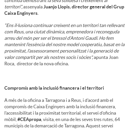
continua demostrant la seva solidesa i creixement al
territori”,
assenyala
Juanjo Llopis, director general del Grup
Caixa Enginyers
.
“Ens il·lusiona continuar creixent en un territori tan rellevant
com Reus, una ciutat dinàmica, emprenedora i reconeguda
arreu del món per ser el bressol d’Antoni Gaudí. Ho fem
mantenint l’essència del nostre model cooperatiu, basat en la
proximitat, l’assessorament personalitzat i la generació de
valor compartit per als nostres socis i sòcies",
apunta Joan
Roca, director de la nova oficina.
Compromís amb la inclusió financera i el territori
A més de la oficina a Tarragona i a Reus, i d’acord amb el
compromís de Caixa Enginyers amb la inclusió financera,
l’accessibilitat i la proximitat territorial, el servei d’oficina
mòbil,
#CEApropa
, visita, en una de les seves tres rutes, 64
municipis de la demarcació de Tarragona. Aquest servei