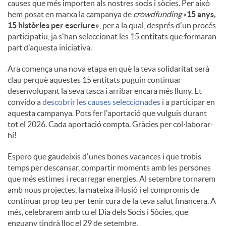
causes que més importen als nostres socis i sòcies. Per això
hem posat en marxa la campanya de
crowdfunding
«
15 anys,
15 històries per escriure»
, per a la qual, després d'un procés
participatiu, ja s'han seleccionat les 15 entitats que formaran
part d'aquesta iniciativa.
Ara comença una nova etapa en què la teva solidaritat serà
clau perquè aquestes 15 entitats puguin continuar
desenvolupant la seva tasca i arribar encara més lluny. Et
convido a
descobrir les causes seleccionades
i a participar en
aquesta campanya. Pots fer l'aportació que vulguis durant
tot el 2026. Cada aportació compta. Gràcies per col·laborar-
hi!
Espero que gaudeixis d'unes bones vacances i que trobis
temps per descansar, compartir moments amb les persones
que més estimes i recarregar energies. Al setembre tornarem
amb nous projectes, la mateixa il·lusió i el compromís de
continuar prop teu per tenir cura de la teva salut financera. A
més, celebrarem amb tu el Dia dels Socis i Sòcies, que
enguany tindrà lloc el 29 de setembre.