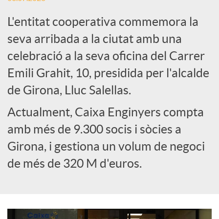
L'entitat cooperativa commemora la
e
seva arribada a la ciutat amb una
celebració a la seva oficina del Carrer
s
Emili Grahit, 10, presidida per l'alcalde
S
de Girona, Lluc Salellas.
Actualment, Caixa Enginyers compta
o
amb més de 9.300 socis i sòcies a
Girona, i gestiona un volum de negoci
c
de més de 320 M d'euros.
i
a