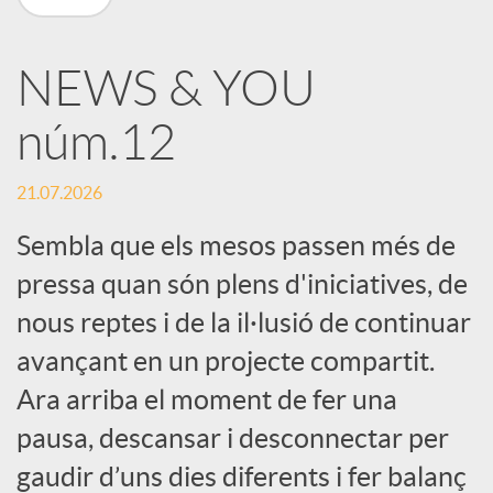
X
NEWS & YOU
a
núm.12
r
21.07.2026
x
Sembla que els mesos passen més de
pressa quan són plens d'iniciatives, de
e
nous reptes i de la il·lusió de continuar
avançant en un projecte compartit.
s
Ara arriba el moment de fer una
pausa, descansar i desconnectar per
S
gaudir d’uns dies diferents i fer balanç