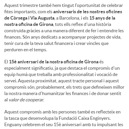
Aquest trimestre també hem tingut l'oportunitat de celebrar
fites importants, com els
aniversaris de les nostres oficines
de Còrsega i Via Augusta
, a Barcelona, ​​i els
15 anys de la
nostra oficina de Girona
, tots ells reflex d'una història
construïda gràcies a una manera diferent de fer i entendre les
finances. Són anys dedicats a acompanyar projectes de vida,
tenir cura de la teva salut financera i crear vincles que
perduren en el temps.
El
15è aniversari de la nostra oficina de Girona
és
especialment significatiu, ja que destaca el compromís d'un
equip humà que treballa amb professionalitat i vocació de
servei. Aquesta proximitat, aquest tracte personal i aquest
compromís són, probablement, els trets que defineixen millor
la nostra manera d'humanitzar les finances i de donar sentit
al
valor de cooperar
.
Aquest compromís amb les persones també es reflecteix en
la tasca que desenvolupa la Fundació Caixa Enginyers.
Enguany celebrem el seu 15è aniversari amb tu impulsant les