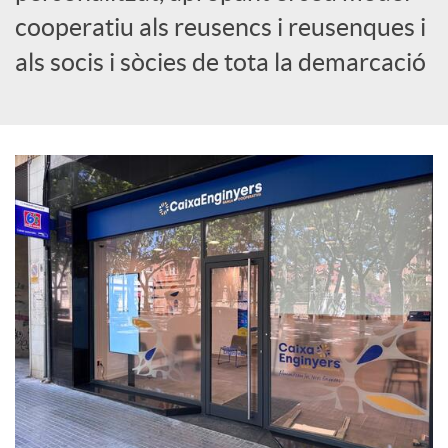
cooperatiu als reusencs i reusenques i
c
als socis i sòcies de tota la demarcació
i
a
l
s