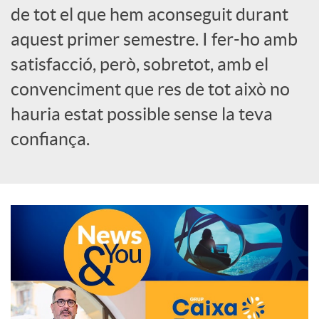
de tot el que hem aconseguit durant
o
aquest primer semestre. I fer-ho amb
c
satisfacció, però, sobretot, amb el
convenciment que res de tot això no
i
hauria estat possible sense la teva
confiança.
a
l
s