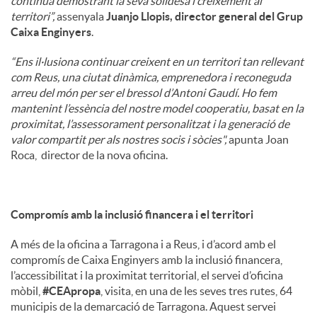
continua demostrant la seva solidesa i creixement al
territori”,
assenyala
Juanjo Llopis, director general del Grup
Caixa Enginyers
.
“Ens il·lusiona continuar creixent en un territori tan rellevant
com Reus, una ciutat dinàmica, emprenedora i reconeguda
arreu del món per ser el bressol d’Antoni Gaudí. Ho fem
mantenint l’essència del nostre model cooperatiu, basat en la
proximitat, l’assessorament personalitzat i la generació de
valor compartit per als nostres socis i sòcies",
apunta Joan
Roca, director de la nova oficina.
Compromís amb la inclusió financera i el territori
A més de la oficina a Tarragona i a Reus, i d’acord amb el
compromís de Caixa Enginyers amb la inclusió financera,
l’accessibilitat i la proximitat territorial, el servei d’oficina
mòbil,
#CEApropa
, visita, en una de les seves tres rutes, 64
municipis de la demarcació de Tarragona. Aquest servei