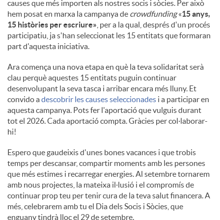
causes que més importen als nostres socis i sòcies. Per això
hem posat en marxa la campanya de
crowdfunding
«
15 anys,
15 històries per escriure»
, per a la qual, després d'un procés
participatiu, ja s'han seleccionat les 15 entitats que formaran
part d'aquesta iniciativa.
Ara comença una nova etapa en què la teva solidaritat serà
clau perquè aquestes 15 entitats puguin continuar
desenvolupant la seva tasca i arribar encara més lluny. Et
convido a
descobrir les causes seleccionades
i a participar en
aquesta campanya. Pots fer l'aportació que vulguis durant
tot el 2026. Cada aportació compta. Gràcies per col·laborar-
hi!
Espero que gaudeixis d'unes bones vacances i que trobis
temps per descansar, compartir moments amb les persones
que més estimes i recarregar energies. Al setembre tornarem
amb nous projectes, la mateixa il·lusió i el compromís de
continuar prop teu per tenir cura de la teva salut financera. A
més, celebrarem amb tu el Dia dels Socis i Sòcies, que
enguany tindrà lloc el 29 de setembre.