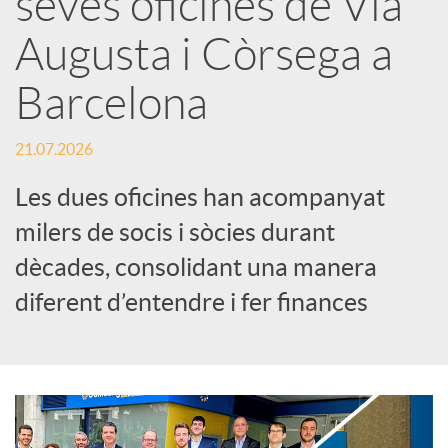
seves oficines de Via
Augusta i Còrsega a
c
Barcelona
a
21.07.2026
d
Les dues oficines han acompanyat
milers de socis i sòcies durant
o
dècades, consolidant una manera
diferent d’entendre i fer finances
r
d
e