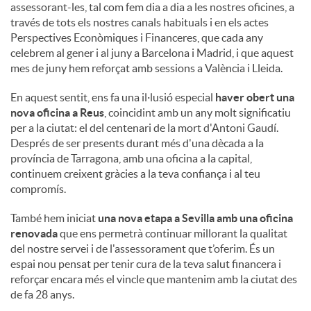
assessorant-les, tal com fem dia a dia a les nostres oficines, a
través de tots els nostres canals habituals i en els actes
Perspectives Econòmiques i Financeres, que cada any
celebrem al gener i al juny a Barcelona i Madrid, i que aquest
mes de juny hem reforçat amb sessions a València i Lleida.
En aquest sentit, ens fa una il·lusió especial
haver obert una
nova oficina a Reus
, coincidint amb un any molt significatiu
per a la ciutat: el del centenari de la mort d'Antoni Gaudí.
Després de ser presents durant més d'una dècada a la
província de Tarragona, amb una oficina a la capital,
continuem creixent gràcies a la teva confiança i al teu
compromís.
També hem iniciat
una nova etapa a Sevilla amb una oficina
renovada
que ens permetrà continuar millorant la qualitat
del nostre servei i de l'assessorament que t’oferim. És un
espai nou pensat per tenir cura de la teva salut financera i
reforçar encara més el vincle que mantenim amb la ciutat des
de fa 28 anys.