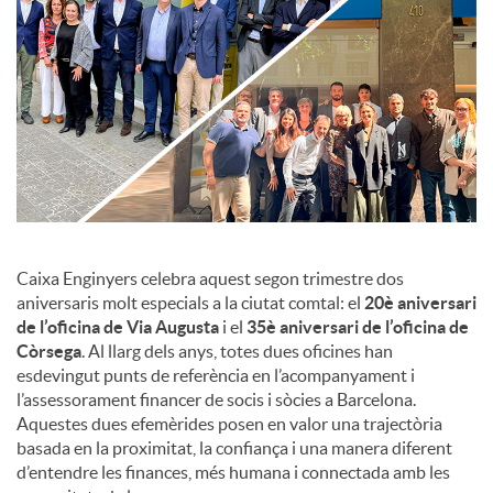
c
o
n
t
Caixa Enginyers celebra aquest segon trimestre dos
aniversaris molt especials a la ciutat comtal: el
20è aniversari
de l’oficina de Via Augusta
i el
35è aniversari de l’oficina de
i
Còrsega
. Al llarg dels anys, totes dues oficines han
esdevingut punts de referència en l’acompanyament i
n
l’assessorament financer de socis i sòcies a Barcelona.
Aquestes dues efemèrides posen en valor una trajectòria
basada en la proximitat, la confiança i una manera diferent
g
d’entendre les finances, més humana i connectada amb les