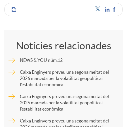
C
o
Notícies relacionades
m
NEWS & YOU núm.12
p
Caixa Enginyers preveu una segona meitat del
2026 marcada per la volatilitat geopolítica i
l’estabilitat econòmica
a
Caixa Enginyers preveu una segona meitat del
2026 marcada per la volatilitat geopolítica i
r
l’estabilitat econòmica
Caixa Enginyers preveu una segona meitat del
t