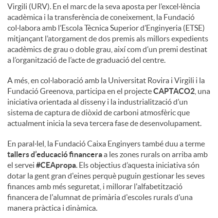
Virgili (URV). En el marc de la seva aposta per l’excel·lència
acadèmica i la transferència de coneixement, la Fundació
col·labora amb l’Escola Tècnica Superior d’Enginyeria (ETSE)
mitjançant l’atorgament de dos premis als millors expedients
acadèmics de grau o doble grau, així com d’un premi destinat
a l’organització de l’acte de graduació del centre.
A més, en col·laboració amb la Universitat Rovira i Virgili i la
Fundació Greenova, participa en el projecte
CAPTACO2
, una
iniciativa orientada al disseny i la industrialització d’un
sistema de captura de diòxid de carboni atmosfèric que
actualment inicia la seva tercera fase de desenvolupament.
En paral·lel, la Fundació Caixa Enginyers també duu a terme
tallers d’educació financera
a les zones rurals on arriba amb
el servei
#CEApropa
. Els objectius d’aquesta iniciativa són
dotar la gent gran d'eines perquè puguin gestionar les seves
finances amb més seguretat, i millorar l'alfabetització
financera de l'alumnat de primària d'escoles rurals d’una
manera pràctica i dinàmica.