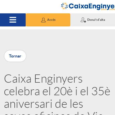
Salta al contingut principal
Accés
Dona't d'alta
P
Tornar
u
Caixa Enginyers
b
celebra el 20è i el 35è
l
aniversari de les
i