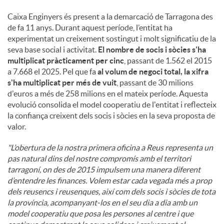
Caixa Enginyers és present a la demarcació de Tarragona des
de fa 11 anys. Durant aquest període, l’entitat ha
experimentat un creixement sostingut i molt significatiu de la
seva base social i activitat.
El nombre de socis i sòcies s'ha
multiplicat pràcticament per cinc
, passant de 1.562 el 2015
a 7.668 el 2025. Pel que fa
al volum de negoci total, la xifra
s'ha multiplicat per més de vuit
, passant de 30 milions
d'euros a més de 258 milions en el mateix període. Aquesta
evolució consolida el model cooperatiu de l'entitat i reflecteix
la confiança creixent dels socis i sòcies en la seva proposta de
valor.
"L’obertura de la nostra primera oficina a Reus representa un
pas natural dins del nostre compromís amb el territori
tarragoní, on des de 2015 impulsem una manera diferent
d’entendre les finances. Volem estar cada vegada més a prop
dels reusencs i reusenques, així com dels socis i sòcies de tota
la província, acompanyant-los en el seu dia a dia amb un
model cooperatiu que posa les persones al centre i que