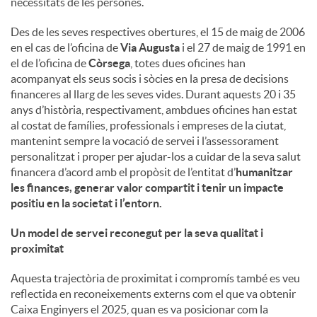
necessitats de les persones.
u
Des de les seves respectives obertures, el 15 de maig de 2006
en el cas de l’oficina de
Via Augusta
i el 27 de maig de 1991 en
el de l’oficina de
Còrsega
, totes dues oficines han
t
acompanyat els seus socis i sòcies en la presa de decisions
financeres al llarg de les seves vides. Durant aquests 20 i 35
anys d’història, respectivament, ambdues oficines han estat
s
al costat de famílies, professionals i empreses de la ciutat,
mantenint sempre la vocació de servei i l’assessorament
personalitzat i proper per ajudar-los a cuidar de la seva salut
financera d’acord amb el propòsit de l’entitat d’
humanitzar
les finances, generar valor compartit i tenir un impacte
positiu en la societat i l’entorn
.
Un model de servei reconegut per la seva qualitat i
proximitat
Aquesta trajectòria de proximitat i compromís també es veu
reflectida en reconeixements externs com el que va obtenir
Caixa Enginyers el 2025, quan es va posicionar com la