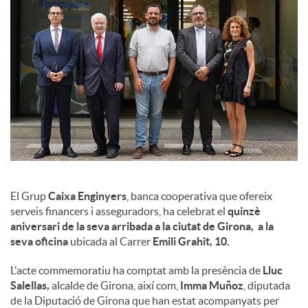
l
s
El Grup
Caixa Enginyers
, banca cooperativa que ofereix
serveis financers i asseguradors, ha celebrat el
quinzè
aniversari de la seva arribada a la ciutat de Girona, a la
seva oficina
ubicada al Carrer
Emili Grahit, 10.
L'acte commemoratiu ha comptat amb la presència de
Lluc
Salellas,
alcalde de Girona, així com,
Imma Muñoz
, diputada
de la Diputació de Girona que han estat acompanyats per