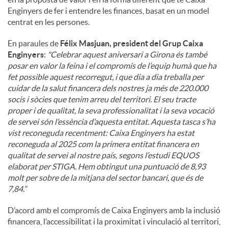
Enginyers de fer i entendre les finances, basat en un model
centrat en les persones.
En paraules de
Félix Masjuan, president del Grup Caixa
Enginyers
:
"
Celebrar aquest aniversari a Girona és també
posar en valor la feina i el compromís de l’equip humà que ha
fet possible aquest recorregut, i que dia a dia treballa per
cuidar de la salut financera dels nostres ja més de 220.000
socis i sòcies que tenim arreu del territori. El seu tracte
proper i de qualitat, la seva professionalitat i la seva vocació
de servei són l’essència d’aquesta entitat. Aquesta tasca s’ha
vist reconeguda recentment: Caixa Enginyers ha estat
reconeguda al 2025 com la primera entitat financera en
qualitat de servei al nostre país, segons l’estudi EQUOS
elaborat per STIGA. Hem obtingut una puntuació de 8,93
molt per sobre de la mitjana del sector bancari, que és de
7,84.”
D’acord amb el compromís de Caixa Enginyers amb la inclusió
financera, l’accessibilitat i la proximitat i vinculació al territori,