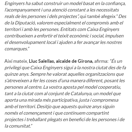
Enginyers ha sabut construir un model basat en la confiança,
l’acompanyament i una atenció constant a les necessitats
reals de les persones i dels projectes”,
qui també afegeix “
Des
de la Diputació, valorem especialment el compromís amb el
territori i amb les persones. Entitats com Caixa Enginyers
contribueixen a enfortir el teixit econòmic i social, impulsen
el desenvolupament local i ajuden a fer avançar les nostres
comarques.”
Així mateix,
Lluc Salellas, alcalde de Girona,
afirma:
“És un
privilegi que Caixa Enginyers sigui a la nostra ciutat des de fa
quinze anys. Sempre he valorat aquelles organitzacions que
s’atreveixen a fer les coses d’una manera diferent, posant les
persones al centre. La vostra aposta pel model cooperatiu,
tant a la ciutat com al conjunt de Catalunya, un model que
aporta una mirada més participativa, justa i compromesa
amb el territori. Desitjo que aquests quinze anys siguin
només el començament i que continuem compartint
projectes i treballant plegats en benefici de les persones i de
la comunitat.”