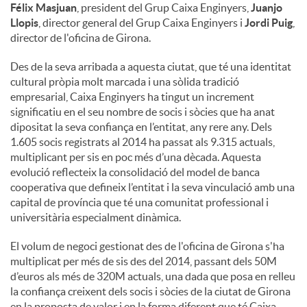
Félix Masjuan
, president del Grup Caixa Enginyers,
Juanjo
Llopis
, director general del Grup Caixa Enginyers i
Jordi Puig
,
director de l'oficina de Girona.
Des de la seva arribada a aquesta ciutat, que té una identitat
cultural pròpia molt marcada i una sòlida tradició
empresarial, Caixa Enginyers ha tingut un increment
significatiu en el seu nombre de socis i sòcies que ha anat
dipositat la seva confiança en l’entitat, any rere any. Dels
1.605 socis registrats al 2014 ha passat als 9.315 actuals,
multiplicant per sis en poc més d’una dècada. Aquesta
evolució reflecteix la consolidació del model de banca
cooperativa que defineix l’entitat i la seva vinculació amb una
capital de província que té una comunitat professional i
universitària especialment dinàmica.
El volum de negoci gestionat des de l'oficina de Girona s'ha
multiplicat per més de sis des del 2014, passant dels 50M
d’euros als més de 320M actuals, una dada que posa en relleu
la confiança creixent dels socis i sòcies de la ciutat de Girona
en la proposta de valor i en la forma diferent que té Caixa