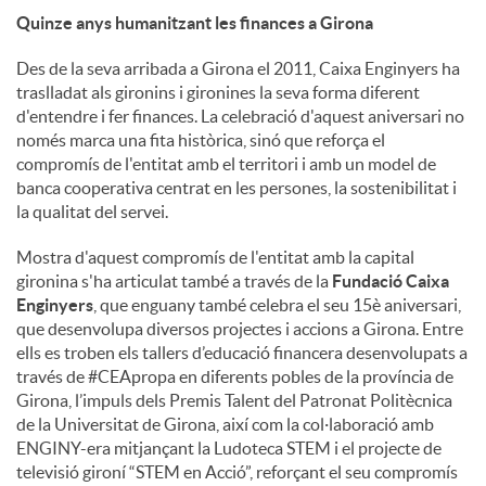
Quinze anys humanitzant les finances a Girona
Des de la seva arribada a Girona el 2011, Caixa Enginyers ha
traslladat als gironins i gironines la seva forma diferent
d'entendre i fer finances. La celebració d'aquest aniversari no
només marca una fita històrica, sinó que reforça el
compromís de l'entitat amb el territori i amb un model de
banca cooperativa centrat en les persones, la sostenibilitat i
la qualitat del servei.
Mostra d'aquest compromís de l'entitat amb la capital
gironina s'ha articulat també a través de la
Fundació Caixa
Enginyers
, que enguany també celebra el seu 15è aniversari,
que desenvolupa diversos projectes i accions a Girona. Entre
ells es troben els tallers d’educació financera desenvolupats a
través de #CEApropa en diferents pobles de la província de
Girona, l’impuls dels Premis Talent del Patronat Politècnica
de la Universitat de Girona, així com la col·laboració amb
ENGINY-era mitjançant la Ludoteca STEM i el projecte de
televisió gironí “STEM en Acció”, reforçant el seu compromís