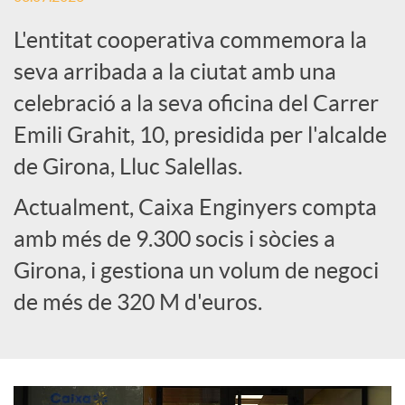
L'entitat cooperativa commemora la
e
seva arribada a la ciutat amb una
celebració a la seva oficina del Carrer
s
Emili Grahit, 10, presidida per l'alcalde
S
de Girona, Lluc Salellas.
Actualment, Caixa Enginyers compta
o
amb més de 9.300 socis i sòcies a
Girona, i gestiona un volum de negoci
c
de més de 320 M d'euros.
i
a