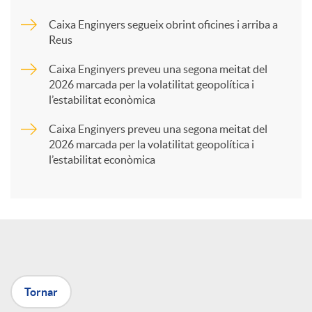
Caixa Enginyers segueix obrint oficines i arriba a
a
Reus
Caixa Enginyers preveu una segona meitat del
r
2026 marcada per la volatilitat geopolítica i
l’estabilitat econòmica
t
Caixa Enginyers preveu una segona meitat del
2026 marcada per la volatilitat geopolítica i
l’estabilitat econòmica
i
r
a
Tornar
X