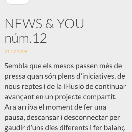
X
NEWS & YOU
a
núm.12
r
21.07.2026
x
Sembla que els mesos passen més de
pressa quan són plens d'iniciatives, de
e
nous reptes i de la il·lusió de continuar
avançant en un projecte compartit.
s
Ara arriba el moment de fer una
pausa, descansar i desconnectar per
S
gaudir d’uns dies diferents i fer balanç