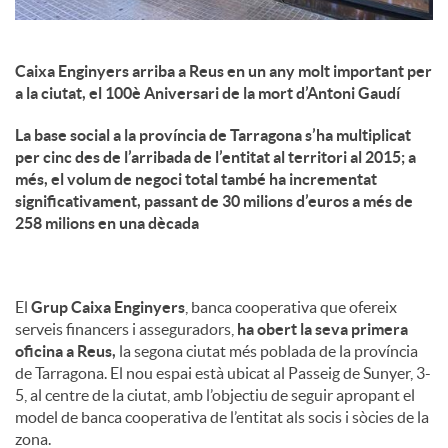
Caixa Enginyers arriba a Reus en un any molt important per
a la ciutat, el 100è Aniversari de la mort d’Antoni Gaudí
La base social a la província de Tarragona s’ha multiplicat
per cinc des de l’arribada de l’entitat al territori al 2015; a
més, el volum de negoci total també ha incrementat
significativament, passant de 30 milions d’euros a més de
258 milions en una dècada
El
Grup Caixa Enginyers
, banca cooperativa que ofereix
serveis financers i asseguradors,
ha obert la seva primera
oficina a Reus,
la segona ciutat més poblada de la província
de Tarragona. El nou espai està ubicat al Passeig de Sunyer, 3-
5, al centre de la ciutat, amb l’objectiu de seguir apropant el
model de banca cooperativa de l’entitat als socis i sòcies de la
zona.