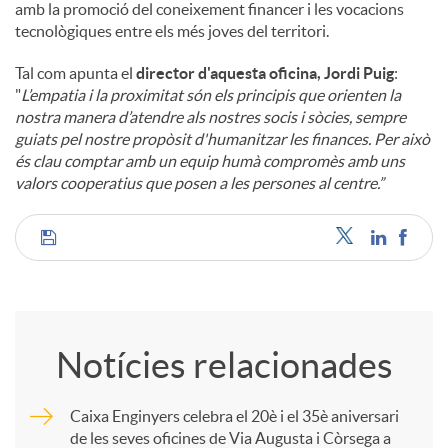
amb la promoció del coneixement financer i les vocacions
tecnològiques entre els més joves del territori.
Tal com apunta el
director d'aquesta oficina, Jordi Puig
:
"
L’empatia i la proximitat són els principis que orienten la
nostra manera d’atendre als nostres socis i sòcies, sempre
guiats pel nostre propòsit d'humanitzar les finances. Per això
és clau comptar amb un equip humà compromès amb uns
valors cooperatius que posen a les persones al centre.”
C
o
Notícies relacionades
m
Caixa Enginyers celebra el 20è i el 35è aniversari
de les seves oficines de Via Augusta i Còrsega a