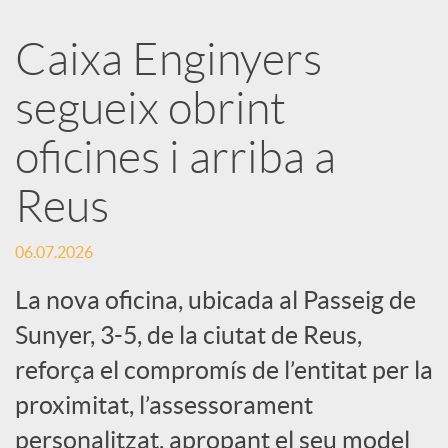
a
Caixa Enginyers
segueix obrint
r
oficines i arriba a
x
Reus
e
06.07.2026
s
La nova oficina, ubicada al Passeig de
Sunyer, 3-5, de la ciutat de Reus,
S
reforça el compromís de l’entitat per la
proximitat, l’assessorament
o
personalitzat, apropant el seu model