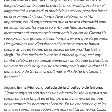
llarga durada amb aquesta ciutat, i una mirada posada en el
llarg termini, a través d’un model de banca cooperativa basat
en la proximitat i la confiança. Avui celebrem una fita
important, els 15 anys mostren que la nostra vinculació amb
els socis i sòcies ha anat creixent, i que hem aconseguit
incrementar el nostre arrelament amb la ciutat de Girona i la
seva província, gràcies a la confiança creixent que els gironins
i les gironines han dipositat en el nostre model de banca
cooperativa i en l’equip de la oficina de Girona.”
També ha
afegit,
“la vinculació de la nostra fundació que aquest any
també celebra el seu quinzè aniversari, amb aquesta ciutat, és
una mostra més de que el nostre compromís amb la ciutat i la
demarcació de Girona va molt més enllà de l’estrictament
financer”.
Segons
Imma Muñoz
,
diputada de la Diputació de Girona
:
“Quinze anys no són només una efemèride; són la prova d’un
compromís sostingut en el temps, d’una manera de fer que
posa sempre les persones al centre. En un context en què les
finances sovint es perceben com una realitat llunyana, Caixa