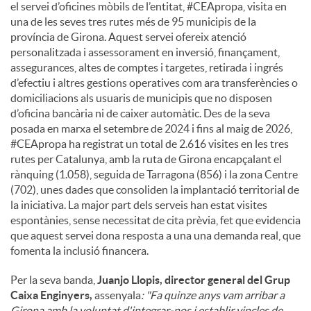
el servei d’oficines mòbils de l’entitat, #CEApropa, visita en
una de les seves tres rutes més de 95 municipis de la
província de Girona. Aquest servei ofereix atenció
personalitzada i assessorament en inversió, finançament,
assegurances, altes de comptes i targetes, retirada i ingrés
d’efectiu i altres gestions operatives com ara transferències o
domiciliacions als usuaris de municipis que no disposen
d’oficina bancària ni de caixer automàtic. Des de la seva
posada en marxa el setembre de 2024 i fins al maig de 2026,
#CEApropa ha registrat un total de 2.616 visites en les tres
rutes per Catalunya, amb la ruta de Girona encapçalant el
rànquing (1.058), seguida de Tarragona (856) i la zona Centre
(702), unes dades que consoliden la implantació territorial de
la iniciativa. La major part dels serveis han estat visites
espontànies, sense necessitat de cita prèvia, fet que evidencia
que aquest servei dona resposta a una una demanda real, que
fomenta la inclusió financera.
Per la seva banda,
Juanjo Llopis, director general del Grup
Caixa Enginyers,
assenyala
: "Fa quinze anys vam arribar a
Girona amb la voluntat d'integrar-nos i establir vincles de