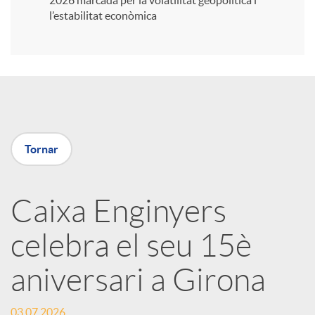
2026 marcada per la volatilitat geopolítica i
l’estabilitat econòmica
i
r
a
Tornar
X
Caixa Enginyers
a
celebra el seu 15è
r
aniversari a Girona
x
03.07.2026