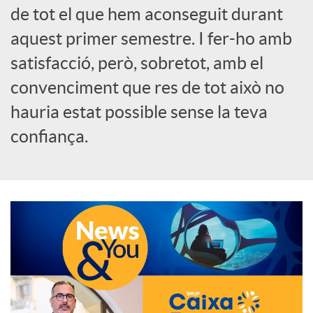
de tot el que hem aconseguit durant
o
aquest primer semestre. I fer-ho amb
c
satisfacció, però, sobretot, amb el
convenciment que res de tot això no
i
hauria estat possible sense la teva
confiança.
a
l
s