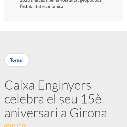
2026 marcada per la volatilitat geopolítica i
l’estabilitat econòmica
i
r
a
Tornar
X
Caixa Enginyers
a
celebra el seu 15è
r
aniversari a Girona
x
03.07.2026