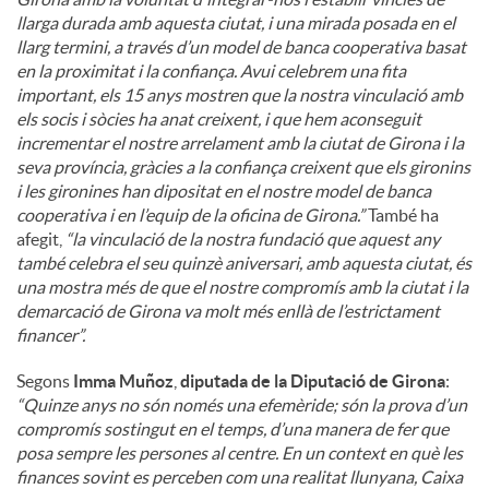
llarga durada amb aquesta ciutat, i una mirada posada en el
llarg termini, a través d’un model de banca cooperativa basat
en la proximitat i la confiança. Avui celebrem una fita
important, els 15 anys mostren que la nostra vinculació amb
els socis i sòcies ha anat creixent, i que hem aconseguit
incrementar el nostre arrelament amb la ciutat de Girona i la
seva província, gràcies a la confiança creixent que els gironins
i les gironines han dipositat en el nostre model de banca
cooperativa i en l’equip de la oficina de Girona.”
També ha
afegit,
“la vinculació de la nostra fundació que aquest any
també celebra el seu quinzè aniversari, amb aquesta ciutat, és
una mostra més de que el nostre compromís amb la ciutat i la
demarcació de Girona va molt més enllà de l’estrictament
financer”.
Segons
Imma Muñoz
,
diputada de la Diputació de Girona
:
“Quinze anys no són només una efemèride; són la prova d’un
compromís sostingut en el temps, d’una manera de fer que
posa sempre les persones al centre. En un context en què les
finances sovint es perceben com una realitat llunyana, Caixa