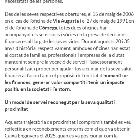
necessitats de les persones.
u
Des de les seves respectives obertures, el 15 de maig de 2006
en el cas de l’oficina de
Via Augusta
i el 27 de maig de 1991 en
el de l’oficina de
Còrsega
, totes dues oficines han
t
acompanyat els seus socis i sòcies en la presa de decisions
financeres al llarg de les seves vides. Durant aquests 20 i 35
anys d’història, respectivament, ambdues oficines han estat
s
al costat de famílies, professionals i empreses de la ciutat,
mantenint sempre la vocació de servei i l’assessorament
personalitzat i proper per ajudar-los a cuidar de la seva salut
financera d’acord amb el propòsit de l’entitat d’
humanitzar
les finances, generar valor compartit i tenir un impacte
positiu en la societat i l’entorn
.
Un model de servei reconegut per la seva qualitat i
proximitat
Aquesta trajectòria de proximitat i compromís també es veu
reflectida en reconeixements externs com el que va obtenir
Caixa Enginyers el 2025, quan es va posicionar com la