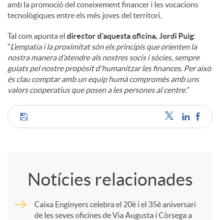
amb la promoció del coneixement financer i les vocacions
tecnològiques entre els més joves del territori.
Tal com apunta el
director d'aquesta oficina, Jordi Puig
:
"
L’empatia i la proximitat són els principis que orienten la
nostra manera d’atendre als nostres socis i sòcies, sempre
guiats pel nostre propòsit d'humanitzar les finances. Per això
és clau comptar amb un equip humà compromès amb uns
valors cooperatius que posen a les persones al centre.”
C
o
Notícies relacionades
m
Caixa Enginyers celebra el 20è i el 35è aniversari
de les seves oficines de Via Augusta i Còrsega a