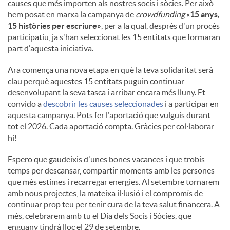
causes que més importen als nostres socis i sòcies. Per això
hem posat en marxa la campanya de
crowdfunding
«
15 anys,
15 històries per escriure»
, per a la qual, després d'un procés
participatiu, ja s'han seleccionat les 15 entitats que formaran
part d'aquesta iniciativa.
Ara comença una nova etapa en què la teva solidaritat serà
clau perquè aquestes 15 entitats puguin continuar
desenvolupant la seva tasca i arribar encara més lluny. Et
convido a
descobrir les causes seleccionades
i a participar en
aquesta campanya. Pots fer l'aportació que vulguis durant
tot el 2026. Cada aportació compta. Gràcies per col·laborar-
hi!
Espero que gaudeixis d'unes bones vacances i que trobis
temps per descansar, compartir moments amb les persones
que més estimes i recarregar energies. Al setembre tornarem
amb nous projectes, la mateixa il·lusió i el compromís de
continuar prop teu per tenir cura de la teva salut financera. A
més, celebrarem amb tu el Dia dels Socis i Sòcies, que
enguany tindrà lloc el 29 de setembre.