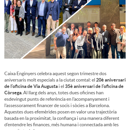
c
o
n
t
Caixa Enginyers celebra aquest segon trimestre dos
aniversaris molt especials a la ciutat comtal: el
20è aniversari
de l’oficina de Via Augusta
i el
35è aniversari de l’oficina de
i
Còrsega
. Al llarg dels anys, totes dues oficines han
esdevingut punts de referència en l’acompanyament i
n
l’assessorament financer de socis i sòcies a Barcelona.
Aquestes dues efemèrides posen en valor una trajectòria
basada en la proximitat, la confiança i una manera diferent
g
d’entendre les finances, més humana i connectada amb les