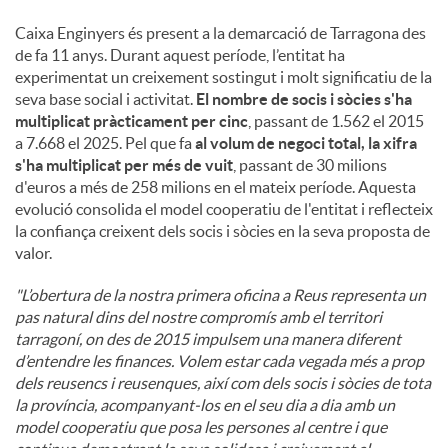
Caixa Enginyers és present a la demarcació de Tarragona des
de fa 11 anys. Durant aquest període, l’entitat ha
experimentat un creixement sostingut i molt significatiu de la
seva base social i activitat.
El nombre de socis i sòcies s'ha
multiplicat pràcticament per cinc
, passant de 1.562 el 2015
a 7.668 el 2025. Pel que fa
al volum de negoci total, la xifra
s'ha multiplicat per més de vuit
, passant de 30 milions
d'euros a més de 258 milions en el mateix període. Aquesta
evolució consolida el model cooperatiu de l'entitat i reflecteix
la confiança creixent dels socis i sòcies en la seva proposta de
valor.
"L’obertura de la nostra primera oficina a Reus representa un
pas natural dins del nostre compromís amb el territori
tarragoní, on des de 2015 impulsem una manera diferent
d’entendre les finances. Volem estar cada vegada més a prop
dels reusencs i reusenques, així com dels socis i sòcies de tota
la província, acompanyant-los en el seu dia a dia amb un
model cooperatiu que posa les persones al centre i que