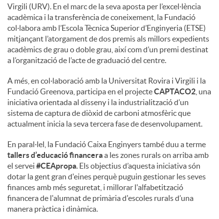
Virgili (URV). En el marc de la seva aposta per l’excel·lència
acadèmica i la transferència de coneixement, la Fundació
col·labora amb l’Escola Tècnica Superior d’Enginyeria (ETSE)
mitjançant l’atorgament de dos premis als millors expedients
acadèmics de grau o doble grau, així com d’un premi destinat
a l’organització de l’acte de graduació del centre.
A més, en col·laboració amb la Universitat Rovira i Virgili i la
Fundació Greenova, participa en el projecte
CAPTACO2
, una
iniciativa orientada al disseny i la industrialització d’un
sistema de captura de diòxid de carboni atmosfèric que
actualment inicia la seva tercera fase de desenvolupament.
En paral·lel, la Fundació Caixa Enginyers també duu a terme
tallers d’educació financera
a les zones rurals on arriba amb
el servei
#CEApropa
. Els objectius d’aquesta iniciativa són
dotar la gent gran d'eines perquè puguin gestionar les seves
finances amb més seguretat, i millorar l'alfabetització
financera de l'alumnat de primària d'escoles rurals d’una
manera pràctica i dinàmica.