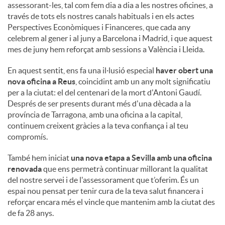
assessorant-les, tal com fem dia a dia a les nostres oficines, a
través de tots els nostres canals habituals i en els actes
Perspectives Econòmiques i Financeres, que cada any
celebrem al gener i al juny a Barcelona i Madrid, i que aquest
mes de juny hem reforçat amb sessions a València i Lleida.
En aquest sentit, ens fa una il·lusió especial
haver obert una
nova oficina a Reus
, coincidint amb un any molt significatiu
per a la ciutat: el del centenari de la mort d'Antoni Gaudí.
Després de ser presents durant més d'una dècada a la
província de Tarragona, amb una oficina a la capital,
continuem creixent gràcies a la teva confiança i al teu
compromís.
També hem iniciat
una nova etapa a Sevilla amb una oficina
renovada
que ens permetrà continuar millorant la qualitat
del nostre servei i de l'assessorament que t’oferim. És un
espai nou pensat per tenir cura de la teva salut financera i
reforçar encara més el vincle que mantenim amb la ciutat des
de fa 28 anys.