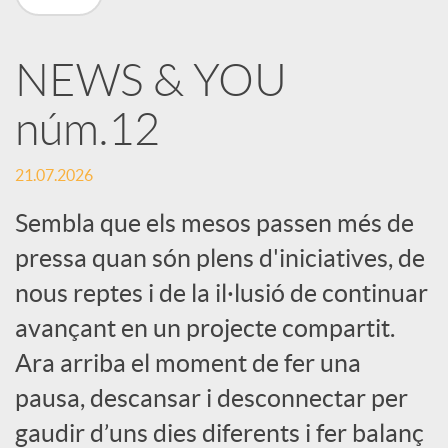
X
NEWS & YOU
a
núm.12
r
21.07.2026
x
Sembla que els mesos passen més de
pressa quan són plens d'iniciatives, de
e
nous reptes i de la il·lusió de continuar
avançant en un projecte compartit.
s
Ara arriba el moment de fer una
pausa, descansar i desconnectar per
S
gaudir d’uns dies diferents i fer balanç