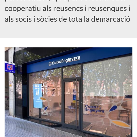
cooperatiu als reusencs i reusenques i
c
als socis i sòcies de tota la demarcació
i
a
l
s