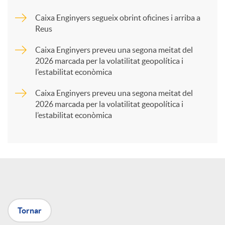
Caixa Enginyers segueix obrint oficines i arriba a
a
Reus
Caixa Enginyers preveu una segona meitat del
r
2026 marcada per la volatilitat geopolítica i
l’estabilitat econòmica
t
Caixa Enginyers preveu una segona meitat del
2026 marcada per la volatilitat geopolítica i
l’estabilitat econòmica
i
r
a
Tornar
X