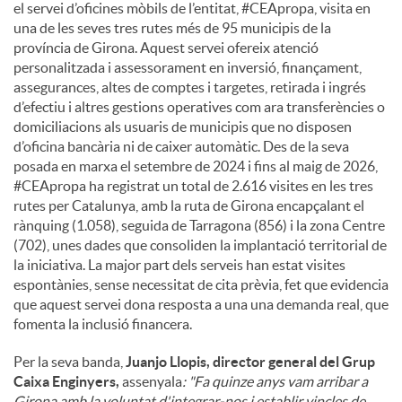
el servei d’oficines mòbils de l’entitat, #CEApropa, visita en
una de les seves tres rutes més de 95 municipis de la
província de Girona. Aquest servei ofereix atenció
personalitzada i assessorament en inversió, finançament,
assegurances, altes de comptes i targetes, retirada i ingrés
d’efectiu i altres gestions operatives com ara transferències o
domiciliacions als usuaris de municipis que no disposen
d’oficina bancària ni de caixer automàtic. Des de la seva
posada en marxa el setembre de 2024 i fins al maig de 2026,
#CEApropa ha registrat un total de 2.616 visites en les tres
rutes per Catalunya, amb la ruta de Girona encapçalant el
rànquing (1.058), seguida de Tarragona (856) i la zona Centre
(702), unes dades que consoliden la implantació territorial de
la iniciativa. La major part dels serveis han estat visites
espontànies, sense necessitat de cita prèvia, fet que evidencia
que aquest servei dona resposta a una una demanda real, que
fomenta la inclusió financera.
Per la seva banda,
Juanjo Llopis, director general del Grup
Caixa Enginyers,
assenyala
: "Fa quinze anys vam arribar a
Girona amb la voluntat d'integrar-nos i establir vincles de