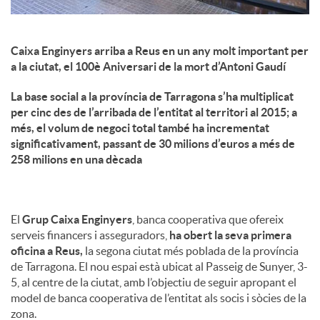
Caixa Enginyers arriba a Reus en un any molt important per
a la ciutat, el 100è Aniversari de la mort d’Antoni Gaudí
La base social a la província de Tarragona s’ha multiplicat
per cinc des de l’arribada de l’entitat al territori al 2015; a
més, el volum de negoci total també ha incrementat
significativament, passant de 30 milions d’euros a més de
258 milions en una dècada
El
Grup Caixa Enginyers
, banca cooperativa que ofereix
serveis financers i asseguradors,
ha obert la seva primera
oficina a Reus,
la segona ciutat més poblada de la província
de Tarragona. El nou espai està ubicat al Passeig de Sunyer, 3-
5, al centre de la ciutat, amb l’objectiu de seguir apropant el
model de banca cooperativa de l’entitat als socis i sòcies de la
zona.