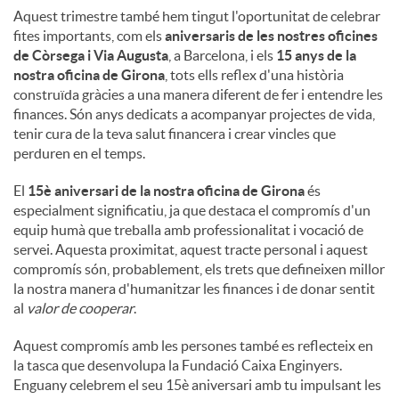
Aquest trimestre també hem tingut l'oportunitat de celebrar
fites importants, com els
aniversaris de les nostres oficines
de Còrsega i Via Augusta
, a Barcelona, ​​i els
15 anys de la
nostra oficina de Girona
, tots ells reflex d'una història
construïda gràcies a una manera diferent de fer i entendre les
finances. Són anys dedicats a acompanyar projectes de vida,
tenir cura de la teva salut financera i crear vincles que
perduren en el temps.
El
15è aniversari de la nostra oficina de Girona
és
especialment significatiu, ja que destaca el compromís d'un
equip humà que treballa amb professionalitat i vocació de
servei. Aquesta proximitat, aquest tracte personal i aquest
compromís són, probablement, els trets que defineixen millor
la nostra manera d'humanitzar les finances i de donar sentit
al
valor de cooperar
.
Aquest compromís amb les persones també es reflecteix en
la tasca que desenvolupa la Fundació Caixa Enginyers.
Enguany celebrem el seu 15è aniversari amb tu impulsant les