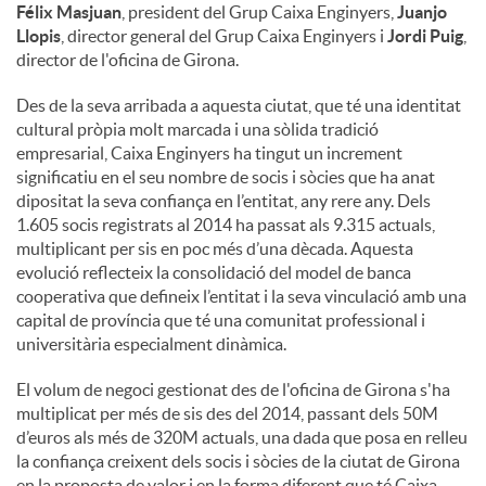
Félix Masjuan
, president del Grup Caixa Enginyers,
Juanjo
Llopis
, director general del Grup Caixa Enginyers i
Jordi Puig
,
director de l'oficina de Girona.
Des de la seva arribada a aquesta ciutat, que té una identitat
cultural pròpia molt marcada i una sòlida tradició
empresarial, Caixa Enginyers ha tingut un increment
significatiu en el seu nombre de socis i sòcies que ha anat
dipositat la seva confiança en l’entitat, any rere any. Dels
1.605 socis registrats al 2014 ha passat als 9.315 actuals,
multiplicant per sis en poc més d’una dècada. Aquesta
evolució reflecteix la consolidació del model de banca
cooperativa que defineix l’entitat i la seva vinculació amb una
capital de província que té una comunitat professional i
universitària especialment dinàmica.
El volum de negoci gestionat des de l'oficina de Girona s'ha
multiplicat per més de sis des del 2014, passant dels 50M
d’euros als més de 320M actuals, una dada que posa en relleu
la confiança creixent dels socis i sòcies de la ciutat de Girona
en la proposta de valor i en la forma diferent que té Caixa