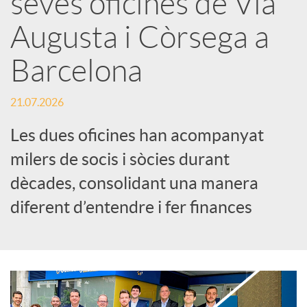
seves oficines de Via
Augusta i Còrsega a
c
Barcelona
a
21.07.2026
d
Les dues oficines han acompanyat
milers de socis i sòcies durant
o
dècades, consolidant una manera
diferent d’entendre i fer finances
r
d
e