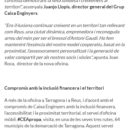
continua demostrant la seva solidesa i creixement al
territori”,
assenyala
Juanjo Llopis, director general del Grup
Caixa Enginyers
.
“Ens il·lusiona continuar creixent en un territori tan rellevant
com Reus, una ciutat dinàmica, emprenedora i reconeguda
arreu del món per ser el bressol d’Antoni Gaudí. Ho fem
mantenint l’essència del nostre model cooperatiu, basat en la
proximitat, l’assessorament personalitzat i la generació de
valor compartit per als nostres socis i sòcies",
apunta Joan
Roca, director de la nova oficina.
Compromís amb la inclusió financera i el territori
A més de la oficina a Tarragona i a Reus, i d’acord amb el
compromís de Caixa Enginyers amb la inclusió financera,
l’accessibilitat i la proximitat territorial, el servei d’oficina
mòbil,
#CEApropa
, visita, en una de les seves tres rutes, 64
municipis de la demarcació de Tarragona. Aquest servei