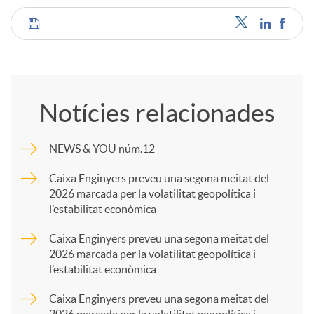
C
o
Notícies relacionades
m
NEWS & YOU núm.12
p
Caixa Enginyers preveu una segona meitat del
2026 marcada per la volatilitat geopolítica i
l’estabilitat econòmica
a
Caixa Enginyers preveu una segona meitat del
2026 marcada per la volatilitat geopolítica i
r
l’estabilitat econòmica
Caixa Enginyers preveu una segona meitat del
t