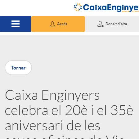
Salta al contingut principal
Accés
Dona't d'alta
P
Tornar
u
Caixa Enginyers
b
celebra el 20è i el 35è
l
aniversari de les
i