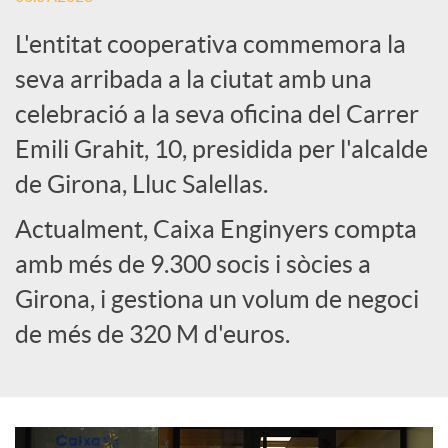
L'entitat cooperativa commemora la
e
seva arribada a la ciutat amb una
celebració a la seva oficina del Carrer
s
Emili Grahit, 10, presidida per l'alcalde
S
de Girona, Lluc Salellas.
Actualment, Caixa Enginyers compta
o
amb més de 9.300 socis i sòcies a
Girona, i gestiona un volum de negoci
c
de més de 320 M d'euros.
i
a