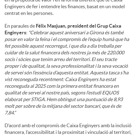
Enginyers de fer i entendre les finances, basat en un model
centrat en les persones.
En paraules de
Félix Masjuan, president del Grup Caixa
Enginyers
:
"
Celebrar aquest aniversari a Girona és també
posar en valor la feina i el compromís de l’equip humà que ha
fet possible aquest recorregut, i que dia a dia treballa per
cuidar de la salut financera dels nostres ja més de 220.000
socis i sòcies que tenim arreu del territori. El seu tracte
proper i de qualitat, la seva professionalitat i la seva vocació
de servei són l’essència d’aquesta entitat. Aquesta tasca s’ha
vist reconeguda recentment: Caixa Enginyers ha estat
reconeguda al 2025 com la primera entitat financera en
qualitat de servei al nostre país, segons l’estudi EQUOS
elaborat per STIGA. Hem obtingut una puntuació de 8,93
molt per sobre de la mitjana del sector bancari, que és de
7,84.”
D’acord amb el compromís de Caixa Enginyers amb la inclusió
financera, l’accessibilitat i la proximitat i vinculació al territori,