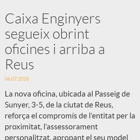
a
Caixa Enginyers
segueix obrint
r
oficines i arriba a
x
Reus
e
06.07.2026
s
La nova oficina, ubicada al Passeig de
Sunyer, 3-5, de la ciutat de Reus,
S
reforça el compromís de l’entitat per la
proximitat, l’assessorament
o
personalitzat, apropant el seu model