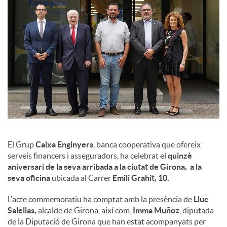
l
s
El Grup
Caixa Enginyers
, banca cooperativa que ofereix
serveis financers i asseguradors, ha celebrat el
quinzè
aniversari de la seva arribada a la ciutat de Girona, a la
seva oficina
ubicada al Carrer
Emili Grahit, 10.
L'acte commemoratiu ha comptat amb la presència de
Lluc
Salellas,
alcalde de Girona, així com,
Imma Muñoz
, diputada
de la Diputació de Girona que han estat acompanyats per