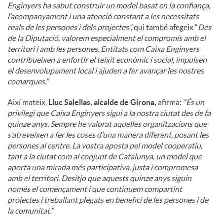
Enginyers ha sabut construir un model basat en la confiança,
l’acompanyament i una atenció constant a les necessitats
reals de les persones i dels projectes”,
qui també afegeix “
Des
de la Diputació, valorem especialment el compromís amb el
territori i amb les persones. Entitats com Caixa Enginyers
contribueixen a enfortir el teixit econòmic i social, impulsen
el desenvolupament local i ajuden a fer avançar les nostres
comarques.”
Així mateix,
Lluc Salellas, alcalde de Girona,
afirma:
“És un
privilegi que Caixa Enginyers sigui a la nostra ciutat des de fa
quinze anys. Sempre he valorat aquelles organitzacions que
s’atreveixen a fer les coses d’una manera diferent, posant les
persones al centre. La vostra aposta pel model cooperatiu,
tant a la ciutat com al conjunt de Catalunya, un model que
aporta una mirada més participativa, justa i compromesa
amb el territori. Desitjo que aquests quinze anys siguin
només el començament i que continuem compartint
projectes i treballant plegats en benefici de les persones i de
la comunitat.”