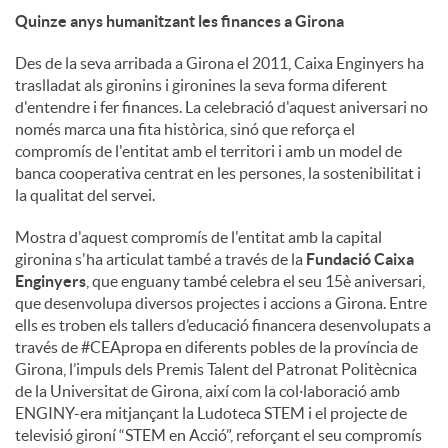
Quinze anys humanitzant les finances a Girona
Des de la seva arribada a Girona el 2011, Caixa Enginyers ha
traslladat als gironins i gironines la seva forma diferent
d'entendre i fer finances. La celebració d'aquest aniversari no
només marca una fita històrica, sinó que reforça el
compromís de l'entitat amb el territori i amb un model de
banca cooperativa centrat en les persones, la sostenibilitat i
la qualitat del servei.
Mostra d'aquest compromís de l'entitat amb la capital
gironina s'ha articulat també a través de la
Fundació Caixa
Enginyers
, que enguany també celebra el seu 15è aniversari,
que desenvolupa diversos projectes i accions a Girona. Entre
ells es troben els tallers d’educació financera desenvolupats a
través de #CEApropa en diferents pobles de la província de
Girona, l’impuls dels Premis Talent del Patronat Politècnica
de la Universitat de Girona, així com la col·laboració amb
ENGINY-era mitjançant la Ludoteca STEM i el projecte de
televisió gironí “STEM en Acció”, reforçant el seu compromís