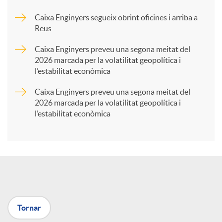
Caixa Enginyers segueix obrint oficines i arriba a
a
Reus
Caixa Enginyers preveu una segona meitat del
r
2026 marcada per la volatilitat geopolítica i
l’estabilitat econòmica
t
Caixa Enginyers preveu una segona meitat del
2026 marcada per la volatilitat geopolítica i
l’estabilitat econòmica
i
r
a
Tornar
X