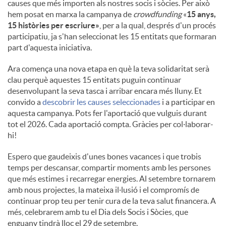
causes que més importen als nostres socis i sòcies. Per això
hem posat en marxa la campanya de
crowdfunding
«
15 anys,
15 històries per escriure»
, per a la qual, després d'un procés
participatiu, ja s'han seleccionat les 15 entitats que formaran
part d'aquesta iniciativa.
Ara comença una nova etapa en què la teva solidaritat serà
clau perquè aquestes 15 entitats puguin continuar
desenvolupant la seva tasca i arribar encara més lluny. Et
convido a
descobrir les causes seleccionades
i a participar en
aquesta campanya. Pots fer l'aportació que vulguis durant
tot el 2026. Cada aportació compta. Gràcies per col·laborar-
hi!
Espero que gaudeixis d'unes bones vacances i que trobis
temps per descansar, compartir moments amb les persones
que més estimes i recarregar energies. Al setembre tornarem
amb nous projectes, la mateixa il·lusió i el compromís de
continuar prop teu per tenir cura de la teva salut financera. A
més, celebrarem amb tu el Dia dels Socis i Sòcies, que
enguany tindrà lloc el 29 de setembre.