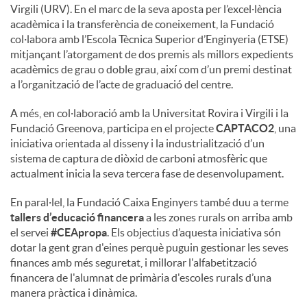
Virgili (URV). En el marc de la seva aposta per l’excel·lència
acadèmica i la transferència de coneixement, la Fundació
col·labora amb l’Escola Tècnica Superior d’Enginyeria (ETSE)
mitjançant l’atorgament de dos premis als millors expedients
acadèmics de grau o doble grau, així com d’un premi destinat
a l’organització de l’acte de graduació del centre.
A més, en col·laboració amb la Universitat Rovira i Virgili i la
Fundació Greenova, participa en el projecte
CAPTACO2
, una
iniciativa orientada al disseny i la industrialització d’un
sistema de captura de diòxid de carboni atmosfèric que
actualment inicia la seva tercera fase de desenvolupament.
En paral·lel, la Fundació Caixa Enginyers també duu a terme
tallers d’educació financera
a les zones rurals on arriba amb
el servei
#CEApropa
. Els objectius d’aquesta iniciativa són
dotar la gent gran d'eines perquè puguin gestionar les seves
finances amb més seguretat, i millorar l'alfabetització
financera de l'alumnat de primària d'escoles rurals d’una
manera pràctica i dinàmica.