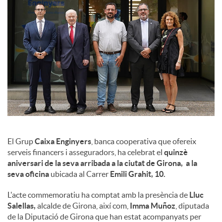
l
s
El Grup
Caixa Enginyers
, banca cooperativa que ofereix
serveis financers i asseguradors, ha celebrat el
quinzè
aniversari de la seva arribada a la ciutat de Girona, a la
seva oficina
ubicada al Carrer
Emili Grahit, 10.
L'acte commemoratiu ha comptat amb la presència de
Lluc
Salellas,
alcalde de Girona, així com,
Imma Muñoz
, diputada
de la Diputació de Girona que han estat acompanyats per