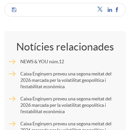
C
o
Notícies relacionades
m
NEWS & YOU núm.12
p
Caixa Enginyers preveu una segona meitat del
2026 marcada per la volatilitat geopolítica i
l’estabilitat econòmica
a
Caixa Enginyers preveu una segona meitat del
2026 marcada per la volatilitat geopolítica i
r
l’estabilitat econòmica
Caixa Enginyers preveu una segona meitat del
t