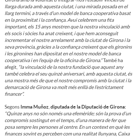
llarga durada amb aquesta ciutat, i una mirada posada en el
llarg termini, a través d’un model de banca cooperativa basat
en la proximitat i la confiança. Avui celebrem una fita
important, els 15 anys mostren que la nostra vinculació amb
els socis i sòcies ha anat creixent, i que hem aconseguit
incrementar el nostre arrelament amb la ciutat de Girona i la
seva província, gràcies a la confiança creixent que els gironins
i les gironines han dipositat en el nostre model de banca
cooperativa i en l’equip de la oficina de Girona.”
També ha
afegit,
“la vinculació de la nostra fundació que aquest any
també celebra el seu quinzè aniversari, amb aquesta ciutat, és
una mostra més de que el nostre compromís amb la ciutat i la
demarcació de Girona va molt més enllà de l’estrictament
financer”.
Segons
Imma Muñoz
,
diputada de la Diputació de Girona
:
“Quinze anys no són només una efemèride; són la prova d’un
compromís sostingut en el temps, d’una manera de fer que
posa sempre les persones al centre. En un context en què les
finances sovint es perceben com una realitat llunyana, Caixa