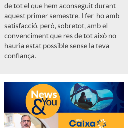
de tot el que hem aconseguit durant
o
aquest primer semestre. I fer-ho amb
c
satisfacció, però, sobretot, amb el
convenciment que res de tot això no
i
hauria estat possible sense la teva
confiança.
a
l
s