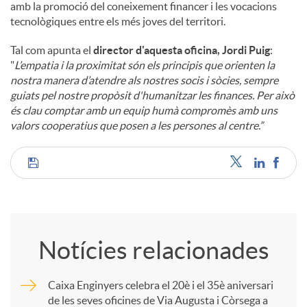
amb la promoció del coneixement financer i les vocacions
tecnològiques entre els més joves del territori.
Tal com apunta el
director d'aquesta oficina, Jordi Puig
:
"
L’empatia i la proximitat són els principis que orienten la
nostra manera d’atendre als nostres socis i sòcies, sempre
guiats pel nostre propòsit d'humanitzar les finances. Per això
és clau comptar amb un equip humà compromès amb uns
valors cooperatius que posen a les persones al centre.”
C
o
Notícies relacionades
m
Caixa Enginyers celebra el 20è i el 35è aniversari
de les seves oficines de Via Augusta i Còrsega a