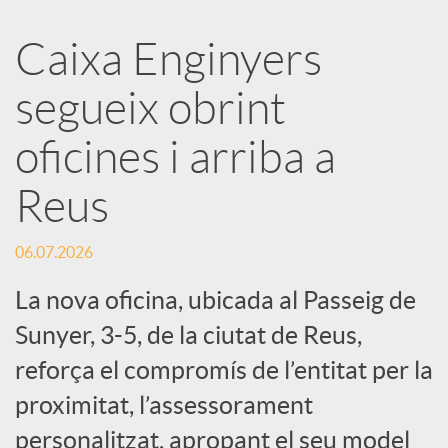
a
Caixa Enginyers
segueix obrint
r
oficines i arriba a
x
Reus
e
06.07.2026
s
La nova oficina, ubicada al Passeig de
Sunyer, 3-5, de la ciutat de Reus,
S
reforça el compromís de l’entitat per la
proximitat, l’assessorament
o
personalitzat, apropant el seu model