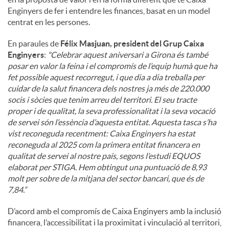
Enginyers de fer i entendre les finances, basat en un model
centrat en les persones.
En paraules de
Félix Masjuan, president del Grup Caixa
Enginyers
:
"
Celebrar aquest aniversari a Girona és també
posar en valor la feina i el compromís de l’equip humà que ha
fet possible aquest recorregut, i que dia a dia treballa per
cuidar de la salut financera dels nostres ja més de 220.000
socis i sòcies que tenim arreu del territori. El seu tracte
proper i de qualitat, la seva professionalitat i la seva vocació
de servei són l’essència d’aquesta entitat. Aquesta tasca s’ha
vist reconeguda recentment: Caixa Enginyers ha estat
reconeguda al 2025 com la primera entitat financera en
qualitat de servei al nostre país, segons l’estudi EQUOS
elaborat per STIGA. Hem obtingut una puntuació de 8,93
molt per sobre de la mitjana del sector bancari, que és de
7,84.”
D’acord amb el compromís de Caixa Enginyers amb la inclusió
financera, l’accessibilitat i la proximitat i vinculació al territori,