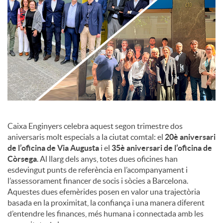
c
o
n
t
Caixa Enginyers celebra aquest segon trimestre dos
aniversaris molt especials a la ciutat comtal: el
20è aniversari
de l’oficina de Via Augusta
i el
35è aniversari de l’oficina de
i
Còrsega
. Al llarg dels anys, totes dues oficines han
esdevingut punts de referència en l’acompanyament i
n
l’assessorament financer de socis i sòcies a Barcelona.
Aquestes dues efemèrides posen en valor una trajectòria
basada en la proximitat, la confiança i una manera diferent
g
d’entendre les finances, més humana i connectada amb les