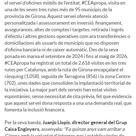
el servei d’oficines mòbils de l’entitat, #CEApropa, visita en
una de les seves tres rutes més de 95 municipis de la
província de Girona. Aquest servei ofereix atenció
personalitzada i assessorament en inversió, finançament,
assegurances, altes de comptes i targetes, retirada i ingrés
d’efectiu i altres gestions operatives com ara transferències o
domiciliacions als usuaris de municipis que no disposen
d’oficina bancària ni de caixer automàtic. Des de la seva
posada en marxa el setembre de 2024 i fins al maig de 2026,
#CEApropa ha registrat un total de 2.616 visites en les tres
rutes per Catalunya, amb la ruta de Girona encapçalant el
rànquing (1.058), seguida de Tarragona (856) i la zona Centre
(702), unes dades que consoliden la implantació territorial de
la iniciativa. La major part dels serveis han estat visites
espontànies, sense necessitat de cita prèvia, fet que evidencia
que aquest servei dona resposta a una una demanda real, que
fomenta la inclusió financera.
Per la seva banda,
Juanjo Llopis, director general del Grup
Caixa Enginyers,
assenyala
: "Fa quinze anys vam arribar a
Girona amb la voluntat d'integrar-nos i establir vincles de