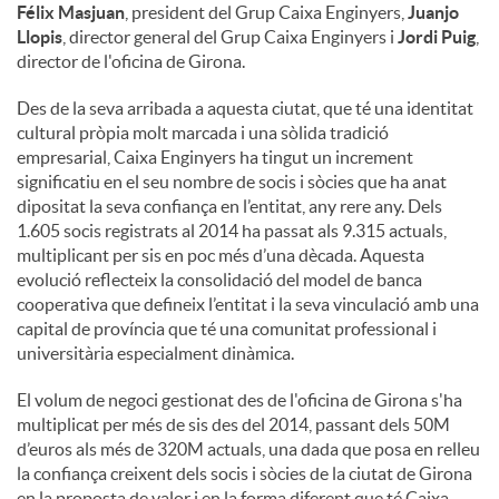
Félix Masjuan
, president del Grup Caixa Enginyers,
Juanjo
Llopis
, director general del Grup Caixa Enginyers i
Jordi Puig
,
director de l'oficina de Girona.
Des de la seva arribada a aquesta ciutat, que té una identitat
cultural pròpia molt marcada i una sòlida tradició
empresarial, Caixa Enginyers ha tingut un increment
significatiu en el seu nombre de socis i sòcies que ha anat
dipositat la seva confiança en l’entitat, any rere any. Dels
1.605 socis registrats al 2014 ha passat als 9.315 actuals,
multiplicant per sis en poc més d’una dècada. Aquesta
evolució reflecteix la consolidació del model de banca
cooperativa que defineix l’entitat i la seva vinculació amb una
capital de província que té una comunitat professional i
universitària especialment dinàmica.
El volum de negoci gestionat des de l'oficina de Girona s'ha
multiplicat per més de sis des del 2014, passant dels 50M
d’euros als més de 320M actuals, una dada que posa en relleu
la confiança creixent dels socis i sòcies de la ciutat de Girona
en la proposta de valor i en la forma diferent que té Caixa