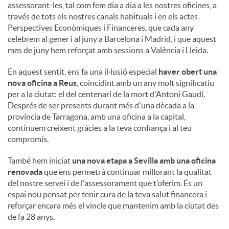
assessorant-les, tal com fem dia a dia a les nostres oficines, a
través de tots els nostres canals habituals i en els actes
Perspectives Econòmiques i Financeres, que cada any
celebrem al gener i al juny a Barcelona i Madrid, i que aquest
mes de juny hem reforçat amb sessions a València i Lleida.
En aquest sentit, ens fa una il·lusió especial
haver obert una
nova oficina a Reus
, coincidint amb un any molt significatiu
per a la ciutat: el del centenari de la mort d'Antoni Gaudí.
Després de ser presents durant més d'una dècada a la
província de Tarragona, amb una oficina a la capital,
continuem creixent gràcies a la teva confiança i al teu
compromís.
També hem iniciat
una nova etapa a Sevilla amb una oficina
renovada
que ens permetrà continuar millorant la qualitat
del nostre servei i de l'assessorament que t’oferim. És un
espai nou pensat per tenir cura de la teva salut financera i
reforçar encara més el vincle que mantenim amb la ciutat des
de fa 28 anys.