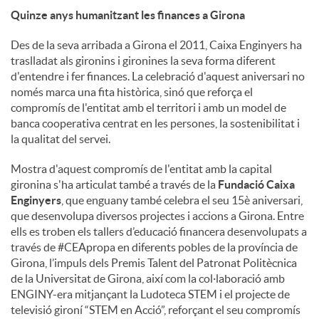
Quinze anys humanitzant les finances a Girona
Des de la seva arribada a Girona el 2011, Caixa Enginyers ha
traslladat als gironins i gironines la seva forma diferent
d'entendre i fer finances. La celebració d'aquest aniversari no
només marca una fita històrica, sinó que reforça el
compromís de l'entitat amb el territori i amb un model de
banca cooperativa centrat en les persones, la sostenibilitat i
la qualitat del servei.
Mostra d'aquest compromís de l'entitat amb la capital
gironina s'ha articulat també a través de la
Fundació Caixa
Enginyers
, que enguany també celebra el seu 15è aniversari,
que desenvolupa diversos projectes i accions a Girona. Entre
ells es troben els tallers d’educació financera desenvolupats a
través de #CEApropa en diferents pobles de la província de
Girona, l’impuls dels Premis Talent del Patronat Politècnica
de la Universitat de Girona, així com la col·laboració amb
ENGINY-era mitjançant la Ludoteca STEM i el projecte de
televisió gironí “STEM en Acció”, reforçant el seu compromís