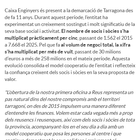
Caixa Enginyers és present a la demarcació de Tarragona des
de fa 11 anys. Durant aquest període, l’entitat ha
experimentat un creixement sostingut i molt significatiu de la
seva base social i activitat.
El nombre de socis i sòcies s'ha
multiplicat pràcticament per cinc
, passant de 1.562 el 2015
a 7.668 el 2025. Pel que fa
al volum de negoci total, la xifra
s'ha multiplicat per més de vuit
, passant de 30 milions
d'euros a més de 258 milions en el mateix període. Aquesta
evolució consolida el model cooperatiu de l'entitat i reflecteix
la confiança creixent dels socis i sòcies en la seva proposta de
valor.
"L’obertura de la nostra primera oficina a Reus representa un
pas natural dins del nostre compromís amb el territori
tarragoní, on des de 2015 impulsem una manera diferent
d’entendre les finances. Volem estar cada vegada més a prop
dels reusencs i reusenques, així com dels socis i sòcies de tota
la província, acompanyant-los en el seu dia a dia amb un
model cooperatiu que posa les persones al centre i que