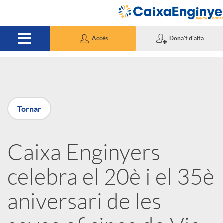
Salta al contingut principal
Accés
Dona't d'alta
P
Tornar
u
Caixa Enginyers
b
celebra el 20è i el 35è
l
aniversari de les
i