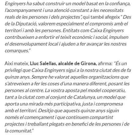
Enginyers ha sabut construir un model basat en la confiança,
l’acompanyament i una atenció constant a les necessitats
reals de les persones i dels projectes”,
qui també afegeix “
Des
de la Diputació, valorem especialment el compromís amb el
territori i amb les persones. Entitats com Caixa Enginyers
contribueixen a enfortir el teixit econòmic i social, impulsen
el desenvolupament local i ajuden a fer avançar les nostres
comarques.”
Així mateix,
Lluc Salellas, alcalde de Girona,
afirma:
“És un
privilegi que Caixa Enginyers sigui a la nostra ciutat des de fa
quinze anys. Sempre he valorat aquelles organitzacions que
s’atreveixen a fer les coses d’una manera diferent, posant les
persones al centre. La vostra aposta pel model cooperatiu,
tant a la ciutat com al conjunt de Catalunya, un model que
aporta una mirada més participativa, justa i compromesa
amb el territori. Desitjo que aquests quinze anys siguin
només el començament i que continuem compartint
projectes i treballant plegats en benefici de les persones i de
la comunitat.”