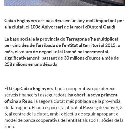
Caixa Enginyers arriba a Reus en un any molt important per
a la ciutat, el 100è Aniversari de la mort d’Antoni Gaudí
La base social a la província de Tarragona s’ha multiplicat
per cinc des de l’arribada de l’entitat al territori al 2015; a
més, el volum de negoci total també ha incrementat
significativament, passant de 30 milions d’euros a més de
258 milions en una dècada
El
Grup Caixa Enginyers
, banca cooperativa que ofereix
serveis financers i asseguradors,
ha obert la seva primera
oficina a Reus,
la segona ciutat més poblada de la província
de Tarragona. El nou espai està ubicat al Passeig de Sunyer, 3-
5, al centre de la ciutat, amb l’objectiu de seguir apropant el
model de banca cooperativa de l’entitat als socis i sòcies de la
zona.