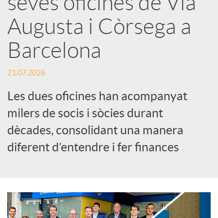
seves oficines de Via
Augusta i Còrsega a
c
Barcelona
a
21.07.2026
d
Les dues oficines han acompanyat
milers de socis i sòcies durant
o
dècades, consolidant una manera
diferent d’entendre i fer finances
r
d
e