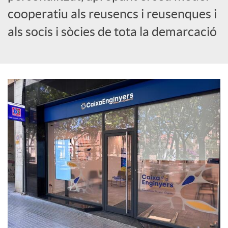
cooperatiu als reusencs i reusenques i
c
als socis i sòcies de tota la demarcació
i
a
l
s