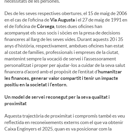
necessitats de les persones.
u
Des de les seves respectives obertures, el 15 de maig de 2006
en el cas de l’oficina de
Via Augusta
i el 27 de maig de 1991 en
el de l’oficina de
Còrsega
, totes dues oficines han
t
acompanyat els seus socis i sòcies en la presa de decisions
financeres al llarg de les seves vides. Durant aquests 20 i 35
anys d’història, respectivament, ambdues oficines han estat
s
al costat de famílies, professionals i empreses de la ciutat,
mantenint sempre la vocació de servei i l’assessorament
personalitzat i proper per ajudar-los a cuidar de la seva salut
financera d’acord amb el propòsit de l’entitat d’
humanitzar
les finances, generar valor compartit i tenir un impacte
positiu en la societat i l’entorn
.
Un model de servei reconegut per la seva qualitat i
proximitat
Aquesta trajectòria de proximitat i compromís també es veu
reflectida en reconeixements externs com el que va obtenir
Caixa Enginyers el 2025, quan es va posicionar com la