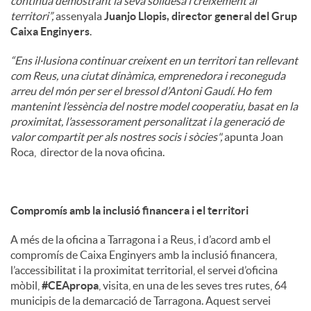
continua demostrant la seva solidesa i creixement al
territori”,
assenyala
Juanjo Llopis, director general del Grup
Caixa Enginyers
.
“Ens il·lusiona continuar creixent en un territori tan rellevant
com Reus, una ciutat dinàmica, emprenedora i reconeguda
arreu del món per ser el bressol d’Antoni Gaudí. Ho fem
mantenint l’essència del nostre model cooperatiu, basat en la
proximitat, l’assessorament personalitzat i la generació de
valor compartit per als nostres socis i sòcies",
apunta Joan
Roca, director de la nova oficina.
Compromís amb la inclusió financera i el territori
A més de la oficina a Tarragona i a Reus, i d’acord amb el
compromís de Caixa Enginyers amb la inclusió financera,
l’accessibilitat i la proximitat territorial, el servei d’oficina
mòbil,
#CEApropa
, visita, en una de les seves tres rutes, 64
municipis de la demarcació de Tarragona. Aquest servei