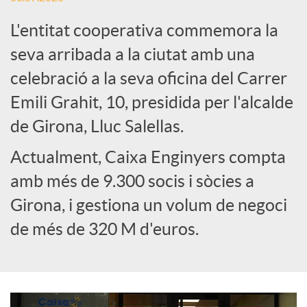
L'entitat cooperativa commemora la
e
seva arribada a la ciutat amb una
celebració a la seva oficina del Carrer
s
Emili Grahit, 10, presidida per l'alcalde
S
de Girona, Lluc Salellas.
Actualment, Caixa Enginyers compta
o
amb més de 9.300 socis i sòcies a
Girona, i gestiona un volum de negoci
c
de més de 320 M d'euros.
i
a