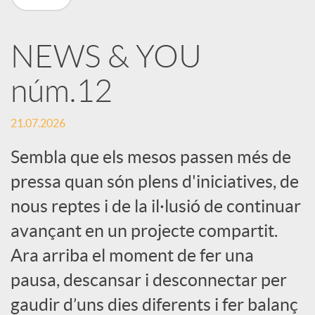
X
NEWS & YOU
a
núm.12
r
21.07.2026
x
Sembla que els mesos passen més de
pressa quan són plens d'iniciatives, de
e
nous reptes i de la il·lusió de continuar
avançant en un projecte compartit.
s
Ara arriba el moment de fer una
pausa, descansar i desconnectar per
S
gaudir d’uns dies diferents i fer balanç