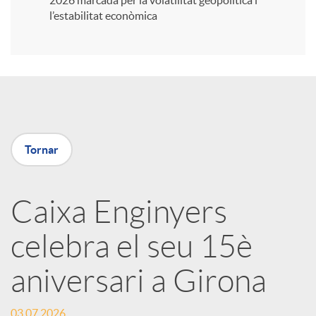
2026 marcada per la volatilitat geopolítica i
l’estabilitat econòmica
i
r
a
Tornar
X
Caixa Enginyers
a
celebra el seu 15è
r
aniversari a Girona
x
03.07.2026