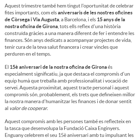
Aquest trimestre també hem tingut l'oportunitat de celebrar
fites importants, com els
aniversaris de les nostres oficines
de Còrsega i Via Augusta
, a Barcelona, ​​i els
15 anys de la
nostra oficina de Girona
, tots ells reflex d'una història
construïda gràcies a una manera diferent de fer i entendre les
finances. Són anys dedicats a acompanyar projectes de vida,
tenir cura de la teva salut financera i crear vincles que
perduren en el temps.
El
15è aniversari de la nostra oficina de Girona
és
especialment significatiu, ja que destaca el compromís d'un
equip humà que treballa amb professionalitat i vocació de
servei. Aquesta proximitat, aquest tracte personal i aquest
compromís són, probablement, els trets que defineixen millor
la nostra manera d'humanitzar les finances i de donar sentit
al
valor de cooperar
.
Aquest compromís amb les persones també es reflecteix en
la tasca que desenvolupa la Fundació Caixa Enginyers.
Enguany celebrem el seu 15è aniversari amb tu impulsant les