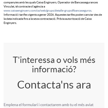
s
companyies amb les quals Caixa Enginyers, Operador de Bancassegurances
Vinculat, té contracte d'agència a
www.caixaenginyers.com/ca/web/grupo/detalle-grupo#bancaseguros
.
c
Informació i tarifes vigents a gener 2026. Aquestes tarifes poden canviar des de
la data indicada fins a la seva contractació. Prèvia autorització de Caixa
Enginyers.
l
a
A
T
T'interessa o vols més
i
informació?
p
í
m
Contacta'ns ara
l
t
e
i
u
Emplena el formulari i contactarem amb tu el més aviat 