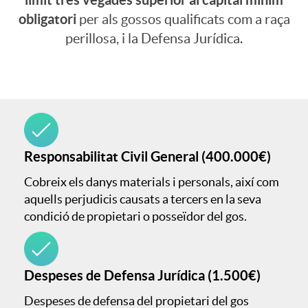
obligatori
per als gossos qualificats com a raça
r
perillosa, i la Defensa Jurídica.
t
u
Responsabilitat Civil General (400.000€)
r
Cobreix els danys materials i personals, així com
aquells perjudicis causats a tercers en la seva
a
condició de propietari o posseïdor del gos.
s
Despeses de Defensa Jurídica (1.500€)
y
Despeses de defensa del propietari del gos