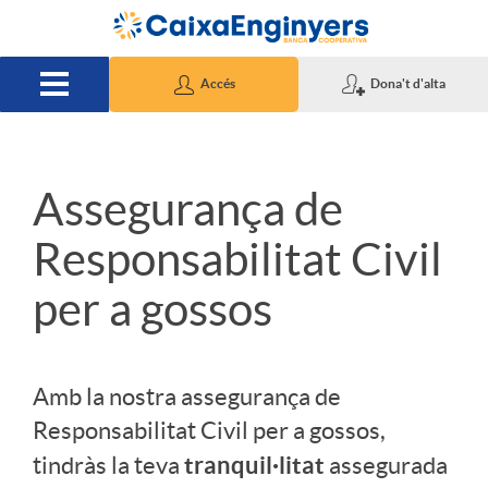
Salta al contingut principal
Accés
Dona't d'alta
S
Assegurança de
Responsabilitat Civil
L
per a gossos
I
Amb la nostra assegurança de
D
Responsabilitat Civil per a gossos,
tranquil·litat
tindràs la teva
assegurada
E