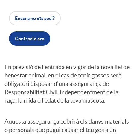
R
Encara no ets soci?
S
Contracta ara
E
I
En previsió de l'entrada en vigor de la nova llei de
G
benestar animal, en el cas de tenir gossos serà
n
obligatori disposar d'una assegurança de
U
Responsabilitat Civil, independentment de la
raça, la mida o l'edat de la teva mascota.
t
R
Aquesta assegurança cobrirà els danys materials
r
O
o personals que pugui causar el teu gos a un