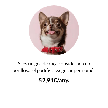
i
o
n
e
Si és un gos de raça considerada no
s
perillosa, el podràs assegurar per només
52,91€/any.