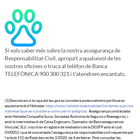
C
i
Si vols saber més sobre la nostra assegurança de
Responsabilitat Civil, apropa't a qualsevol de les
e
nostres oficines o truca al telèfon de Banca
TELEFÒNICA 900 300 321 i t'atendrem encantats.
r
D
r
(1)Descobreix si la raça del teu gos es considera potencialment perillosa en
aquest article d'Helvetia:
https://www.helvetia.es/actualidad/los-temas-que-nos-
interesan/que-se-considera-como-perro-peligroso.
Assegurança contractada
amb Helvetia Compañía Suiza, Sociedad Anónima de Seguros y Reaseguros, i
i
e
amb la intermediació de Caixa Enginyers, Operador de Bancassegurances
Vinculat, SLU, inscrit en el registre de mediadors de la DGSFP amb el codi
OV0052 i que té concertada l'assegurança de responsabilitat civil requerida per
l'article 152 de Reial decret llei 3/2020, de 4 de febrer. Pots consultar les