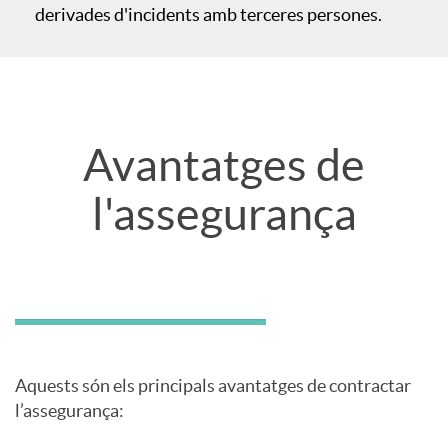
derivades d'incidents amb terceres persones.
v
e
Avantatges de
n
l'assegurança
t
a
j
Aquests són els principals avantatges de contractar
l’assegurança:
a