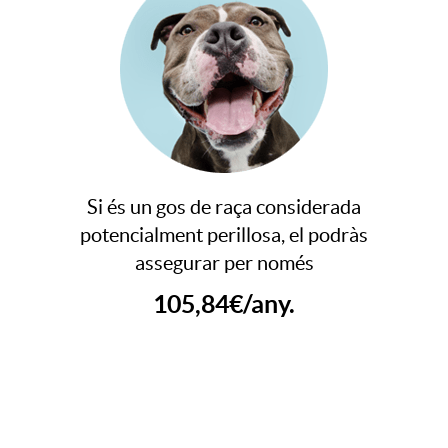
m
S
p
l
i
Si és un gos de raça considerada
potencialment perillosa, el podràs
assegurar per només
c
105,84€/any.
a
c