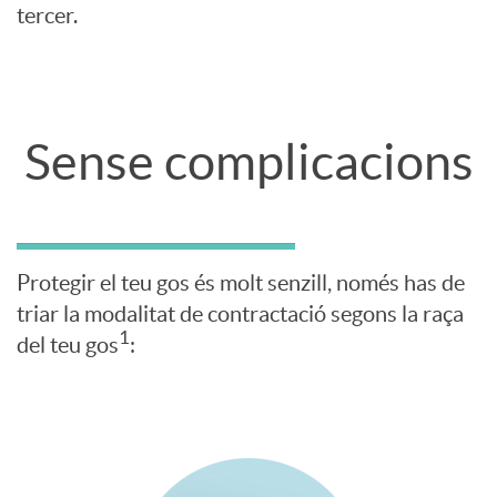
tercer.
o
R
C
Sense complicacions
S
P
i
E
Protegir el teu gos és molt senzill, només has de
n
triar la modalitat de contractació segons la raça
R
1
del teu gos
:
c
R
o
O