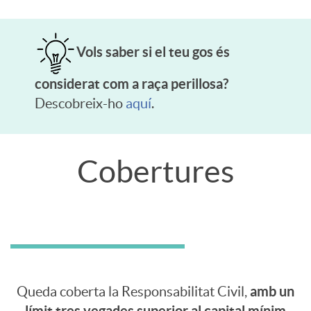
Vols saber si el teu gos és
considerat com a raça perillosa?
Descobreix-ho
aquí
.
Cobertures
c
o
b
amb un
Queda coberta la Responsabilitat Civil,
e
límit tres vegades superior al capital mínim