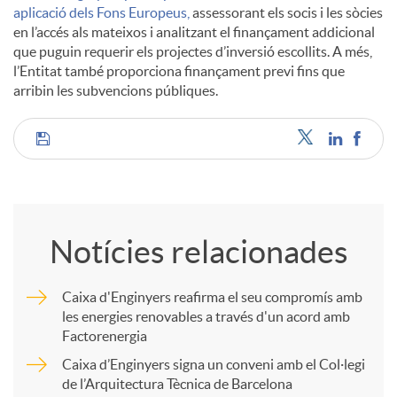
aplicació dels Fons Europeus,
assessorant els socis i les sòcies
en l’accés als mateixos i analitzant el finançament addicional
u
que puguin requerir els projectes d’inversió escollits. A més,
l’Entitat també proporciona finançament previ fins que
arribin les subvencions públiques.
t
C
s
o
Notícies relacionades
m
Caixa d'Enginyers reafirma el seu compromís amb
les energies renovables a través d'un acord amb
p
Factorenergia
Caixa d’Enginyers signa un conveni amb el Col·legi
a
de l’Arquitectura Tècnica de Barcelona