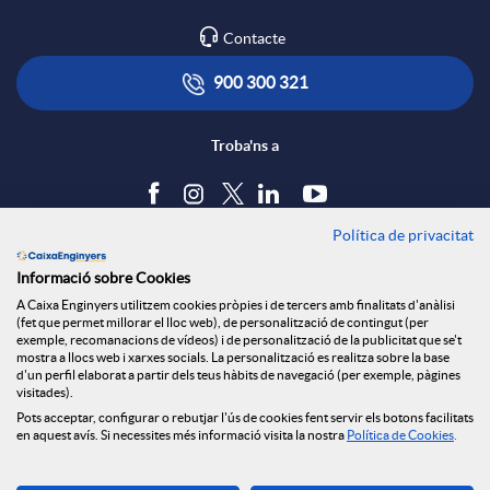
l
t
Contacte
r
i
ó
900 300 321
x
c
n
Troba'ns a
e
a
s
Política de privacitat
Blog
s
Informació sobre Cookies
c
a
Tauler d'anuncis
A Caixa Enginyers utilitzem cookies pròpies i de tercers amb finalitats d'anàlisi
Política de cookies
S
(fet que permet millorar el lloc web), de personalització de contingut (per
Avís legal
exemple, recomanacions de vídeos) i de personalització de la publicitat que se't
i
l
mostra a llocs web i xarxes socials. La personalització es realitza sobre la base
Seguretat Online
d'un perfil elaborat a partir dels teus hàbits de navegació (per exemple, pàgines
Privacitat
o
visitades).
Canal denúncies
Pots acceptar, configurar o rebutjar l'ús de cookies fent servir els botons facilitats
o
a
en aquest avís. Si necessites més informació visita la nostra
Política de Cookies
.
c
Descarrega-la ara