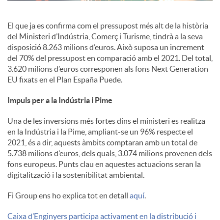
c
El que ja es confirma com el pressupost més alt de la història
del Ministeri d’Indústria, Comerç i Turisme, tindrà a la seva
disposició 8.263 milions d’euros. Això suposa un increment
o
del 70% del pressupost en comparació amb el 2021. Del total,
3.620 milions d’euros corresponen als fons Next Generation
EU fixats en el Plan España Puede.
n
Impuls per a la Indústria i Pime
t
Una de les inversions més fortes dins el ministeri es realitza
en la Indústria i la Pime, ampliant-se un 96% respecte el
2021, és a dir, aquests àmbits comptaran amb un total de
i
5.738 milions d’euros, dels quals, 3.074 milions provenen dels
fons europeus. Punts clau en aquestes actuacions seran la
digitalització i la sostenibilitat ambiental.
n
Fi Group ens ho explica tot en detall
aquí
.
g
Caixa d’Enginyers participa activament en la distribució i