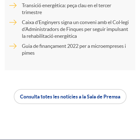
Transició energètica: peça clau en el tercer
trimestre
r
Caixa d’Enginyers signa un conveni amb el Col·legi
d’Administradors de Finques per seguir impulsant
t
la rehabilitació energètica
Guia de finançament 2022 per a microempreses i
i
pimes
r
a
Consulta totes les notícies a la Sala de Premsa
A
B
X
p
o
a