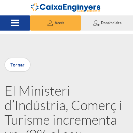
Salta al contingut principal
Accés
Dona't d'alta
P
Tornar
u
El Ministeri
b
d’Indústria, Comerç i
l
Turisme incrementa
i