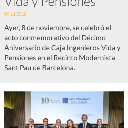
Vida y Pensiones
c
09.11.2018
Ayer, 8 de noviembre, se celebró el
a
acto conmemorativo del Décimo
Aniversario de Caja Ingenieros Vida y
d
Pensiones en el Recinto Modernista
Sant Pau de Barcelona.
o
r
d
e