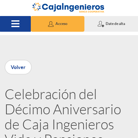
Saltar al contenido principal
Acceso
Date de alta
P
Volver
u
Celebración del
b
Décimo Aniversario
l
de Caja Ingenieros
i