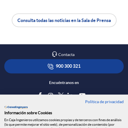
e
Consulta todas las noticias en la Sala de Prensa
n
A
B
R
p
o
Contacta
e
l
t
900 300 321
d
i
ó
Encuéntranos en
e
c
n
Política de privacidad
Blog
Información sobre Cookies
s
a
s
Tablón de anuncios
En Caja Ingenieros utilizamos cookies propias y de terceros con fines de análisis
(lo que permite mejorar el sitio web), de personalización de contenido (por
Política de cookies