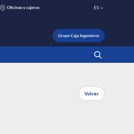
Oficinas y cajeros
ES
S
e
Grupo Caja Ingenieros
l
Abrir Buscar
e
c
Volver
t