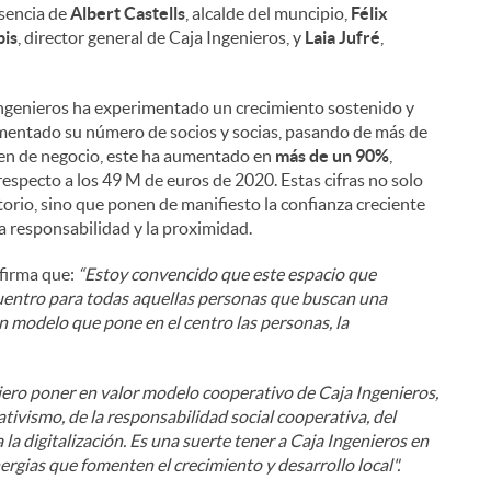
esencia de
Albert Castells
, alcalde del muncipio,
Félix
pis
, director general de Caja Ingenieros, y
Laia Jufré
,
a Ingenieros ha experimentado un crecimiento sostenido y
rementado su número de socios y socias, pasando de más de
men de negocio, este ha aumentado en
más de un 90%
,
 respecto a los 49 M de euros de 2020. Estas cifras no solo
itorio, sino que ponen de manifiesto la confianza creciente
a responsabilidad y la proximidad.
afirma que:
“Estoy convencido que este espacio que
uentro para todas aquellas personas que buscan una
Un modelo que pone en el centro las personas, la
ero poner en valor modelo cooperativo de Caja Ingenieros,
tivismo, de la responsabilidad social cooperativa, del
 la digitalización. Es una suerte tener a Caja Ingenieros en
ergias que fomenten el crecimiento y desarrollo local".