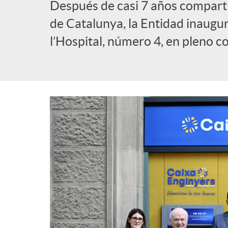
Después de casi 7 años compart
l
de Catalunya, la Entidad inaugu
l’Hospital, número 4, en pleno c
i
c
a
d
o
r