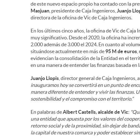
de este nuevo espacio propio ha contado con la pr
n
Masjuan
, presidente de Caja Ingenieros,
Juanjo Llo
directora de la oficina de Vic de Caja Ingenieros.
i
En los últimos cinco años, la oficina de Vic de Caj
muy significativo. Desde el 2020, la oficina ha inc
2.000 además de 3.000 el 2024. En cuanto al volu
d
situándose actualmente en más de
95 M de euros
,
evidencian la consolidación de la Entidad en el terr
en una manera de entender las finanzas basada en l
o
Juanjo Llopis
, director general de Caja Ingenieros, 
inauguramos hoy se convertirá en un punto de enc
s
manera diferente de entender y vivir las finanzas. 
sostenibilidad y el compromiso con el territorio.”
En palabras de
Albert Castells, alcalde de Vic
:
"Qui
una entidad que apuesta por los valores del coopera
retorno social y de la proximidad, sin dejar de banda
la capital de nuestra comarca y poder establecer sin