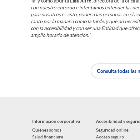
Tal y como apunta
Laia Jufré
, directora de la oficina
con nuestro entorno e intentamos entender las nece
para nosotros es esto, poner a las personas en el c
tanto por la mañana como la tarde, y que no necesi
con la accesibilidad y con ser una Entidad que ofrece
amplio horario de atención.”
Consulta todas las n
A
B
p
o
Información corporativa
Accesibilidad y seguri
l
t
Quiénes somos
Seguridad online
Salud financiera
Acceso seguro