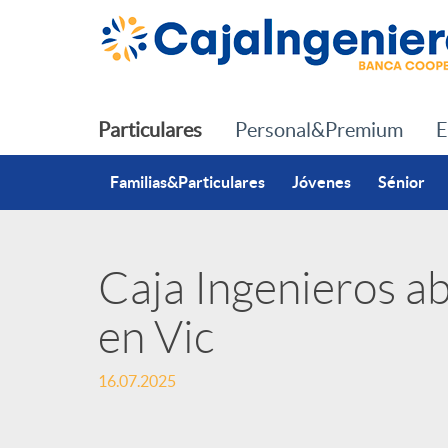
Saltar al contenido principal
Particulares
Personal&Premium
E
Familias&Particulares
Jóvenes
Sénior
Caja Ingenieros ab
P
en Vic
u
16.07.2025
b