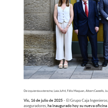
d
e
c
o
n
t
De izquierda a derecha; Laia Jufré, Félix Masjuan, Albert Castells, 
Vic, 16 de julio de 2025
– El Grupo Caja Ingenieros,
e
aseguradores,
ha inaugurado hoy su nueva oficina 