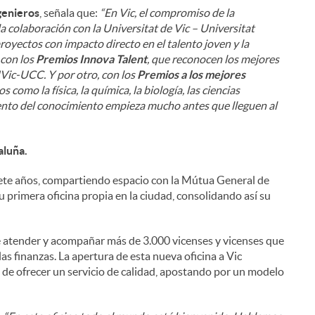
genieros
, señala que:
“En Vic, el compromiso de la
a colaboración con la Universitat de Vic – Universitat
oyectos con impacto directo en el talento joven y la
 con los
Premios Innova Talent
, que reconocen los mejores
UVic-UCC. Y por otro, con los
Premios a los mejores
 como la física, la química, la biología, las ciencias
i
ento del conocimiento empieza mucho antes que lleguen al
aluña.
 siete años, compartiendo espacio con la Mútua General de
l
 primera oficina propia en la ciudad, consolidando así su
e atender y acompañar más de 3.000 vicenses y vicenses que
s finanzas. La apertura de esta nueva oficina a Vic
 de ofrecer un servicio de calidad, apostando por un modelo