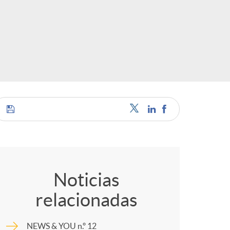
o
r
d
e
i
C
d
o
Noticias
i
relacionadas
m
NEWS & YOU n.º 12