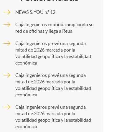
o
m
NEWS & YOU n.º 12
m
p
Caja Ingenieros continúa ampliando su
red de oficinas y llega a Reus
a
a
Caja Ingenieros prevé una segunda
mitad de 2026 marcada por la
r
volatilidad geopolítica y la estabilidad
económica
t
Caja Ingenieros prevé una segunda
mitad de 2026 marcada por la
volatilidad geopolítica y la estabilidad
económica
Caja Ingenieros prevé una segunda
r
mitad de 2026 marcada por la
volatilidad geopolítica y la estabilidad
económica