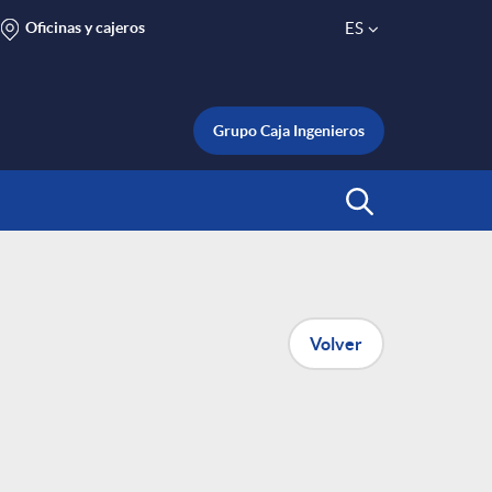
Oficinas y cajeros
ES
S
e
Grupo Caja Ingenieros
l
Abrir Buscar
e
c
Volver
t