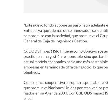
n
i
“Este nuevo fondo supone un paso hacia adelante en
Entidad, ya que además de ser innovador, se identifi
compromiso con la sociedad, que promueve el Grupo 
d
General de Caja de Ingenieros Gestión.
CdE ODS Impact ISR, FI
tiene como objetivo sosten
o
practiquen una gestión responsable, sino que tambi
actual modelo económico hacia uno más sostenible 
empresas en términos de cifra de negocio, lo que pe
s
objetivos.
Como banca cooperativa europea responsable, el G
que promueve Naciones Unidas por resolver los pro
fijados en su Agenda 2030. Con CdE ODS Impact ISR
ellos: