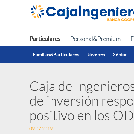
Saltar al contenido principal
Particulares
Personal&Premium
E
Familias&Particulares
Jóvenes
Sénior
Caja de Ingenieros
P
de inversión resp
u
positivo en los O
b
09.07.2019