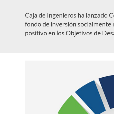
l
Caja de Ingenieros ha lanzado C
fondo de inversión socialmente 
i
positivo en los Objetivos de Des
c
a
d
o
r