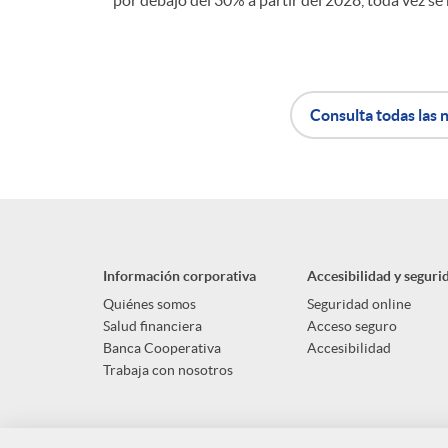
por debajo del 30% a partir del 2028, toda vez se
Consulta todas las n
A
B
p
o
Información corporativa
Accesibilidad y seguri
l
t
Quiénes somos
Seguridad online
Salud financiera
Acceso seguro
Banca Cooperativa
Accesibilidad
i
ó
Trabaja con nosotros
c
n