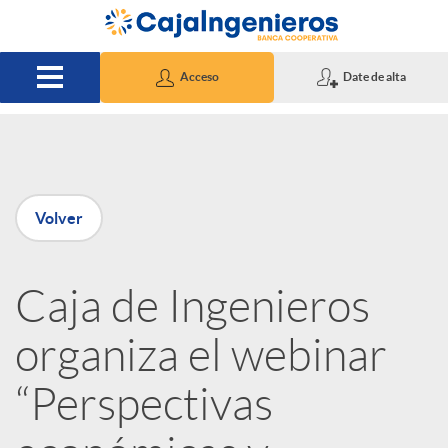
Saltar al contenido principal
Acceso
Date de alta
P
Volver
u
Caja de Ingenieros
b
organiza el webinar
l
“Perspectivas
i