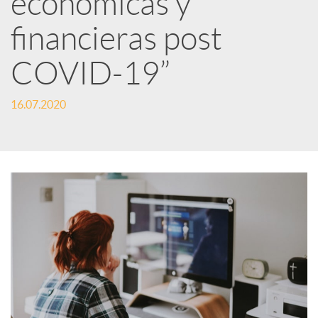
económicas y
financieras post
c
COVID-19”
a
16.07.2020
d
o
r
d
e