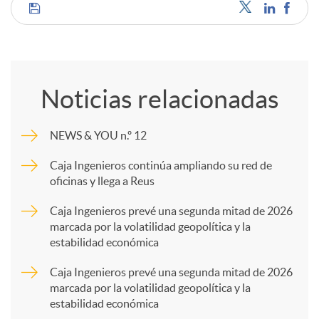
C
d
o
o
Noticias relacionadas
m
s
NEWS & YOU n.º 12
p
Caja Ingenieros continúa ampliando su red de
oficinas y llega a Reus
a
Caja Ingenieros prevé una segunda mitad de 2026
marcada por la volatilidad geopolítica y la
estabilidad económica
r
Caja Ingenieros prevé una segunda mitad de 2026
marcada por la volatilidad geopolítica y la
t
estabilidad económica