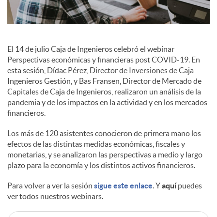
c
El 14 de julio Caja de Ingenieros celebró el webinar
o
Perspectivas económicas y financieras post COVID-19. En
esta sesión, Dídac Pérez, Director de Inversiones de Caja
Ingenieros Gestión, y Bas Fransen, Director de Mercado de
n
Capitales de Caja de Ingenieros, realizaron un análisis de la
pandemia y de los impactos en la actividad y en los mercados
financieros.
t
Los más de 120 asistentes conocieron de primera mano los
efectos de las distintas medidas económicas, fiscales y
e
monetarias, y se analizaron las perspectivas a medio y largo
plazo para la economía y los distintos activos financieros.
n
Para volver a ver la sesión
sigue este enlace
. Y
aquí
puedes
ver todos nuestros webinars.
i