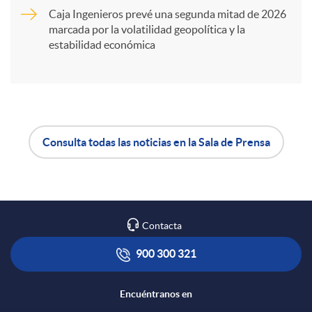
Caja Ingenieros prevé una segunda mitad de 2026
i
marcada por la volatilidad geopolítica y la
estabilidad económica
r
e
Consulta todas las noticias en la Sala de Prensa
n
A
B
R
p
o
Contacta
e
l
t
900 300 321
d
i
ó
Encuéntranos en