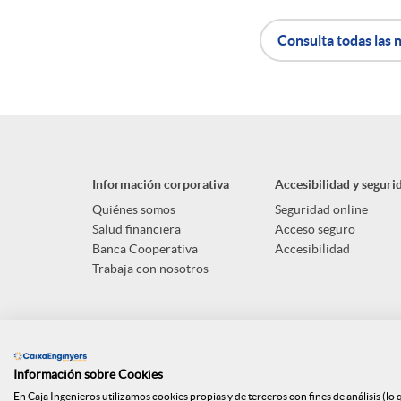
n
Consulta todas las n
A
B
i
p
o
d
Información corporativa
Accesibilidad y seguri
l
t
o
Quiénes somos
Seguridad online
Salud financiera
Acceso seguro
Banca Cooperativa
Accesibilidad
i
ó
s
Trabaja con nosotros
c
n
a
s
Información sobre Cookies
En Caja Ingenieros utilizamos cookies propias y de terceros con fines de análisis (lo