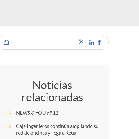
o
r
d
e
C
i
o
Noticias
relacionadas
d
m
NEWS & YOU n.º 12
i
p
Caja Ingenieros continúa ampliando su
red de oficinas y llega a Reus