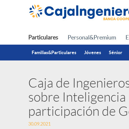
Saltar al contenido principal
Particulares
Personal&Premium
E
Familias&Particulares
Jóvenes
Sénior
Caja de Ingeniero
P
sobre Inteligencia a
u
participación de 
b
30.09.2021