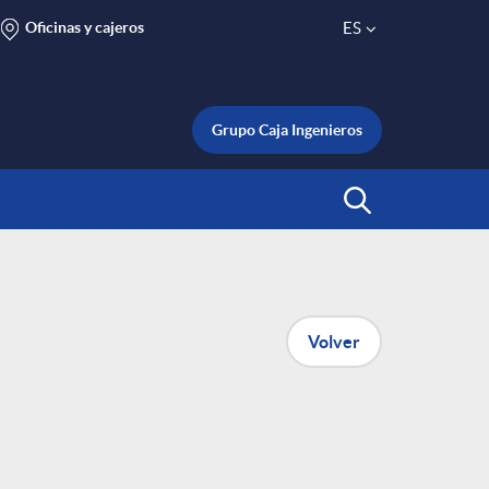
Oficinas y cajeros
ES
S
e
Grupo Caja Ingenieros
l
Abrir Buscar
e
c
Volver
t