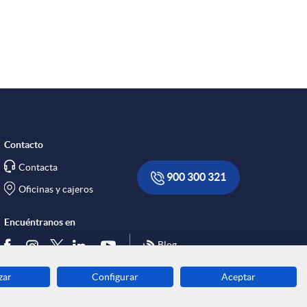
R
e
d
e
Contacto
Contacta
s
900 300 321
Oficinas y cajeros
S
Encuéntranos en
Blog
o
zar
Configurar
Aceptar
Descarga ahora