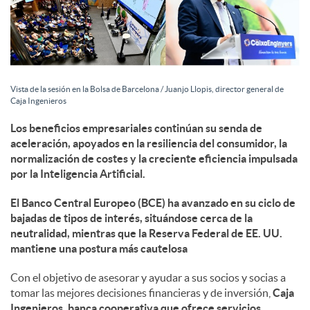
c
o
Vista de la sesión en la Bolsa de Barcelona / Juanjo Llopis, director general de
Caja Ingenieros
n
Los beneficios empresariales continúan su senda de
aceleración, apoyados en la resiliencia del consumidor, la
normalización de costes y la creciente eficiencia impulsada
t
por la Inteligencia Artificial.
El Banco Central Europeo (BCE) ha avanzado en su ciclo de
e
bajadas de tipos de interés, situándose cerca de la
neutralidad, mientras que la Reserva Federal de EE. UU.
mantiene una postura más cautelosa
n
Con el objetivo de asesorar y ayudar a sus socios y socias a
tomar las mejores decisiones financieras y de inversión,
Caja
i
Ingenieros, banca cooperativa que ofrece servicios