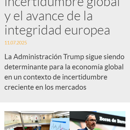
incertidumbre global
y el avance de la
c
integridad europea
a
11.07.2025
d
La Administración Trump sigue siendo
determinante para la economía global
o
en un contexto de incertidumbre
creciente en los mercados
r
d
e