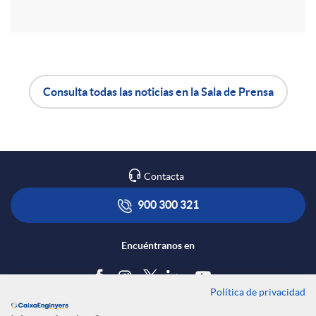
r
e
Consulta todas las noticias en la Sala de Prensa
n
A
B
R
p
o
Contacta
e
l
t
900 300 321
d
i
ó
Encuéntranos en
e
c
n
Política de privacidad
Blog