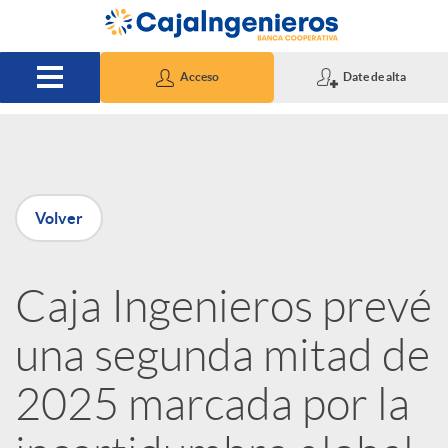
Saltar al contenido principal
Acceso
Date de alta
P
Volver
u
Caja Ingenieros prevé
b
una segunda mitad de
l
2025 marcada por la
i