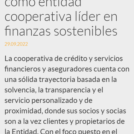
como entidad
cooperativa líder en
c
finanzas sostenibles
a
29.09.2022
d
La cooperativa de crédito y servicios
financieros y aseguradores cuenta con
o
una sólida trayectoria basada en la
solvencia, la transparencia y el
r
servicio personalizado y de
d
proximidad, donde sus socios y socias
son a la vez clientes y propietarios de
e
la Entidad. Con el foco puesto en el