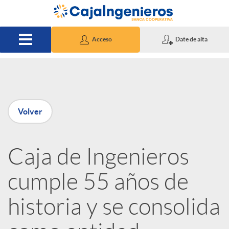
Saltar al contenido principal
Acceso
Date de alta
P
Volver
u
Caja de Ingenieros
b
cumple 55 años de
l
historia y se consolida
i