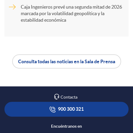
i
Caja Ingenieros prevé una segunda mitad de 2026
marcada por la volatilidad geopolítica y la
estabilidad económica
r
e
n
Consulta todas las noticias en la Sala de Prensa
A
B
R
p
o
e
Contacta
l
t
900 300 321
d
i
ó
Encuéntranos en