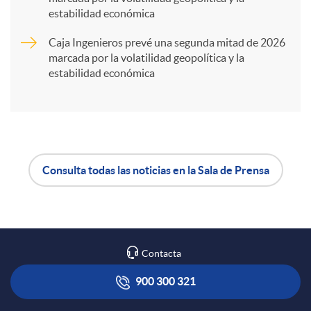
t
estabilidad económica
Caja Ingenieros prevé una segunda mitad de 2026
i
marcada por la volatilidad geopolítica y la
estabilidad económica
r
e
Consulta todas las noticias en la Sala de Prensa
n
A
B
R
p
o
Contacta
e
l
t
900 300 321