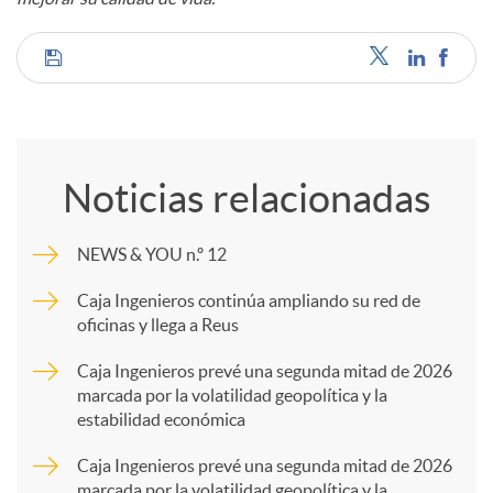
C
o
Noticias relacionadas
m
NEWS & YOU n.º 12
p
Caja Ingenieros continúa ampliando su red de
oficinas y llega a Reus
a
Caja Ingenieros prevé una segunda mitad de 2026
marcada por la volatilidad geopolítica y la
estabilidad económica
r
Caja Ingenieros prevé una segunda mitad de 2026
marcada por la volatilidad geopolítica y la