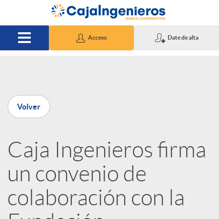
Saltar al contenido principal
Acceso
Date de alta
P
Volver
u
Caja Ingenieros firma
b
un convenio de
l
colaboración con la
i