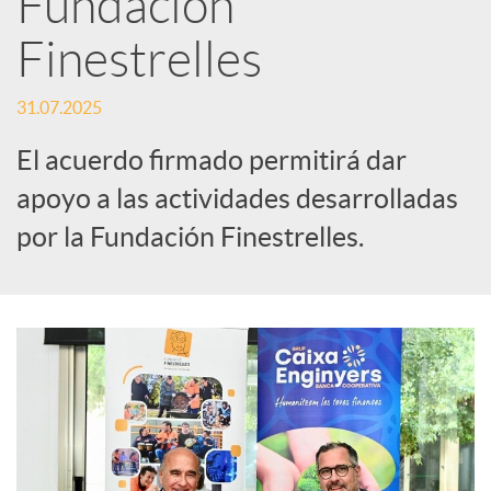
Fundación
Finestrelles
c
31.07.2025
a
El acuerdo firmado permitirá dar
d
apoyo a las actividades desarrolladas
por la Fundación Finestrelles.
o
r
d
e