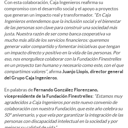
Con esta colaboración, Caja Ingenieros reafirma su
compromiso con el desarrollo social y el apoyo a proyectos
d
que generan un impacto real y transformador.
“En Caja
Ingenieros entendemos que la inclusión social y el bienestar
de las personas son clave para construir una sociedad más
o
justa. Nuestra razón de ser como banca cooperativa va
mucho más allá de los servicios financieros: queremos
generar valor compartido y fomentar iniciativas que tengan
s
un impacto directo y positivo en la vida de las personas. Por
eso, nos enorgullece colaborar con la Fundación Finestrelles
en un proyecto tan humano y necesario como este, con el que
compartimos valores”
, afirma
Juanjo Llopis, director general
del Grupo Caja Ingenieros
.
En palabras de
Fernando González Florenzano,
vicepresidente de la Fundación Finestrelles:
“Estamos muy
agradecidos a Caja Ingenieros por este nuevo convenio de
colaboración con nuestra Fundación, que este año celebra su
50º aniversario, y que vela por garantizar la integración de las
personas con discapacidad intelectual en la sociedad y por
mejorar su calidad de vida.”