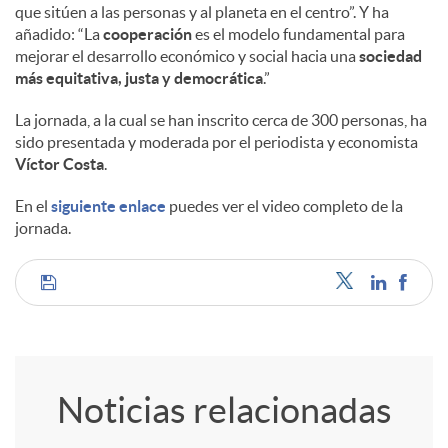
que sitúen a las personas y al planeta en el centro”. Y ha
añadido: “La
cooperación
es el modelo fundamental para
mejorar el desarrollo económico y social hacia una
sociedad
más equitativa, justa y democrática
.”
La jornada, a la cual se han inscrito cerca de 300 personas, ha
sido presentada y moderada por el periodista y economista
Víctor Costa
.
En el
siguiente enlace
puedes ver el video completo de la
jornada.
C
o
Noticias relacionadas
m