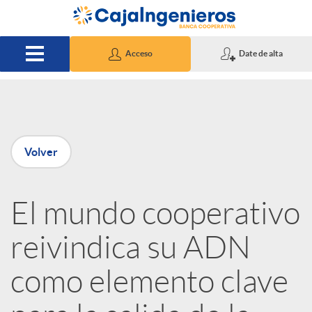
Saltar al contenido principal
Acceso
Date de alta
P
Volver
u
El mundo cooperativo
b
reivindica su ADN
l
como elemento clave
i