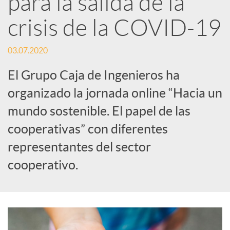
para la salida de la
crisis de la COVID-19
c
03.07.2020
a
El Grupo Caja de Ingenieros ha
d
organizado la jornada online “Hacia un
mundo sostenible. El papel de las
o
cooperativas” con diferentes
representantes del sector
r
cooperativo.
d
e