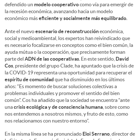
defendido un
modelo cooperativo
como vía para emergir de
la recesión económica, avanzando hacia un modelo
d
económico más
eficiente y socialmente más equilibrado
.
Ante el nuevo
escenario de reconstrucción
económica,
o
social y medioambiental, los expertos han reivindicado que
es necesario focalizarse en conceptos como el bien común, la
ayuda mútua o la cooperación, que precisamente forman
s
parte del
ADN de las cooperativas
. En este sentido,
David
Cos
, presidente del grupo Clade, ha apuntado que la crisis de
la COVID-19 representa una oportunidad para recuperar el
espíritu de comunidad
que ha disminuido en los últimos
años: “Es momento de buscar soluciones colectivas a
problemas individuales y promover el sentido del bien
común”. Cos ha añadido que la sociedad se encuentra “ante
una
crisis ecológica y de consciencia humana
, sobre como
nos entendemos a nosotros mismos, y fruto de esto, como
nos relacionamos con nuestro entorno”.
En la misma línea se ha pronunciado
Eloi Serrano
, director de