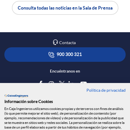
Consulta todas las noticias en la Sala de Prensa
n
A
B
R
p
o
Contacta
e
l
t
900 300 321
d
i
ó
Encuéntranos en
e
c
n
Política de privacidad
Blog
Información sobre Cookies
s
a
s
Tablón de anuncios
En Caja Ingenieros utilizamos cookies propias y de terceros con fines de análisis
(lo que permite mejorar el sitio web), de personalización de contenido (por
Política de cookies
ejemplo, recomendaciones de vídeos) y de personalización de la publicidad que
S
c
a
Aviso legal
se te muestra en sitios web y redes sociales. La personalización se realiza sobre la
base de un perfil elaborado a partir de tus hábitos de navegación (por ejemplo,
Seguridad Online