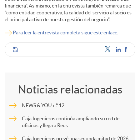
financiera". Asimismo, en la entrevista también remarca que
"como entidad cooperativa, la calidad del servicio al socio es
d
el principal activo de nuestra gestión del negocio".
Para leer la entrevista completa sigue este enlace
.
o
s
C
o
Noticias relacionadas
m
NEWS & YOU n.º 12
p
Caja Ingenieros continúa ampliando su red de
oficinas y llega a Reus
a
Caja Ingenieros prevé una segunda mitad de 2026