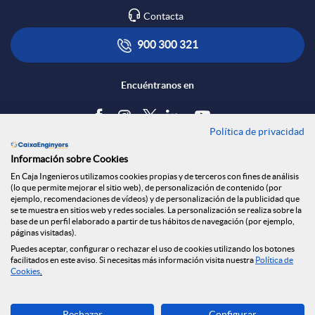
Contacta
e
l
t
900 300 321
d
i
ó
Encuéntranos en
e
c
n
Política de privacidad
Blog
Información sobre Cookies
s
a
s
Tablón de anuncios
En Caja Ingenieros utilizamos cookies propias y de terceros con fines de análisis
(lo que permite mejorar el sitio web), de personalización de contenido (por
Política de cookies
ejemplo, recomendaciones de vídeos) y de personalización de la publicidad que
S
c
a
Aviso legal
se te muestra en sitios web y redes sociales. La personalización se realiza sobre la
base de un perfil elaborado a partir de tus hábitos de navegación (por ejemplo,
Seguridad Online
páginas visitadas).
Privacidad
Puedes aceptar, configurar o rechazar el uso de cookies utilizando los botones
o
i
l
Canal denuncias
facilitados en este aviso. Si necesitas más información visita nuestra
Política de
Cookies
.
c
o
a
Descarga ahora
Rechazar
Configurar