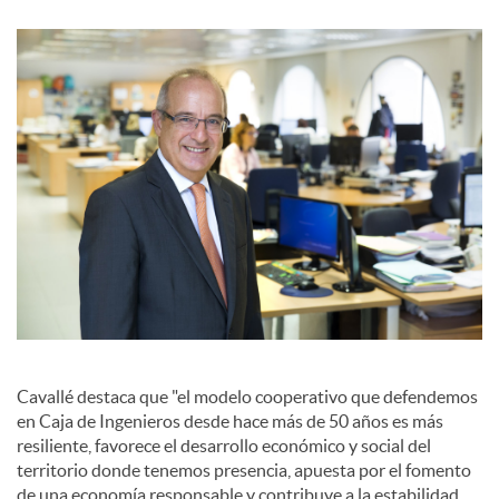
c
o
n
t
e
Cavallé destaca que "el modelo cooperativo que defendemos
n
en Caja de Ingenieros desde hace más de 50 años es más
resiliente, favorece el desarrollo económico y social del
territorio donde tenemos presencia, apuesta por el fomento
i
de una economía responsable y contribuye a la estabilidad