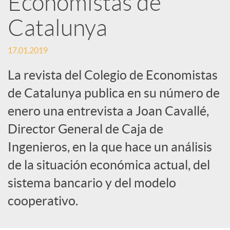
Economistas de
Catalunya
c
17.01.2019
a
La revista del Colegio de Economistas
d
de Catalunya publica en su número de
enero una entrevista a Joan Cavallé,
o
Director General de Caja de
Ingenieros, en la que hace un análisis
r
de la situación económica actual, del
sistema bancario y del modelo
d
cooperativo.
e