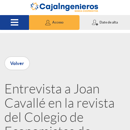
Saltar al contenido principal
Acceso
Date de alta
P
Volver
u
Entrevista a Joan
b
Cavallé en la revista
l
del Colegio de
i