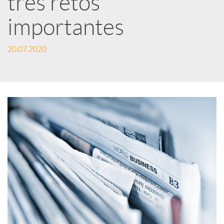
tres retos
importantes
c
20.07.2020
a
d
o
r
d
e