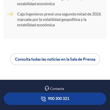
t
estabilidad económica
Caja Ingenieros prevé una segunda mitad de 2026
i
marcada por la volatilidad geopolítica y la
estabilidad económica
r
e
Consulta todas las noticias en la Sala de Prensa
n
A
B
R
p
o
Contacta
e
l
t
900 300 321