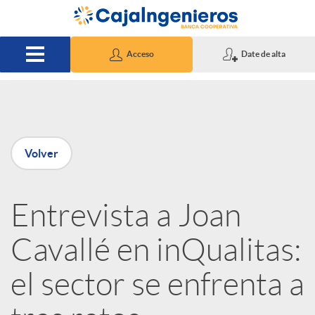
Saltar al contenido principal
Acceso
Date de alta
P
Volver
u
Entrevista a Joan
b
Cavallé en inQualitas:
l
el sector se enfrenta a
i