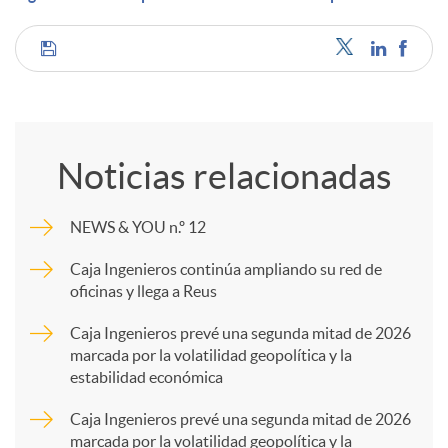
d
C
o
o
Noticias relacionadas
s
m
NEWS & YOU n.º 12
p
Caja Ingenieros continúa ampliando su red de
oficinas y llega a Reus
a
Caja Ingenieros prevé una segunda mitad de 2026
marcada por la volatilidad geopolítica y la
estabilidad económica
r
Caja Ingenieros prevé una segunda mitad de 2026
marcada por la volatilidad geopolítica y la