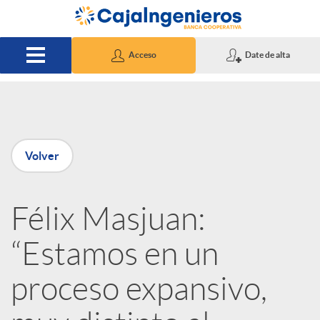
Saltar al contenido principal
Acceso
Date de alta
P
Volver
u
Félix Masjuan:
b
“Estamos en un
l
proceso expansivo,
i