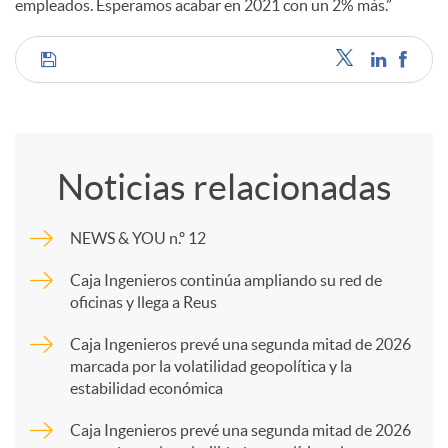
empleados. Esperamos acabar en 2021 con un 2% más.”
d
C
o
o
s
Noticias relacionadas
m
NEWS & YOU n.º 12
p
Caja Ingenieros continúa ampliando su red de
oficinas y llega a Reus
a
Caja Ingenieros prevé una segunda mitad de 2026
marcada por la volatilidad geopolítica y la
estabilidad económica
r
Caja Ingenieros prevé una segunda mitad de 2026