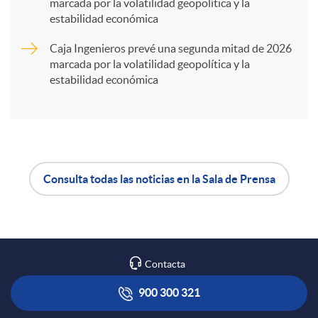
marcada por la volatilidad geopolítica y la
t
estabilidad económica
Caja Ingenieros prevé una segunda mitad de 2026
i
marcada por la volatilidad geopolítica y la
estabilidad económica
r
e
Consulta todas las noticias en la Sala de Prensa
n
A
B
R
p
o
Contacta
e
l
t
900 300 321