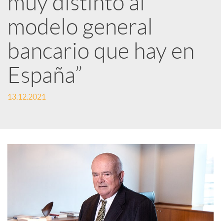
muy distinto al
modelo general
c
bancario que hay en
a
España”
d
13.12.2021
o
r
d
e