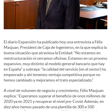
c
o
El diario Expansión ha publicado hoy una entrevista a Félix
n
Masjuan, President de Caja de Ingenieros, en la que explica la
buena situación que atraviesa la Entidad: “No estamos en
t
reestructuración ni cerramos oficinas. Estamos en un proceso
expansivo, muy distinto al modelo general bancario que hay
en España” y subraya: “la calidad del servicio [en el sector] ha
e
empeorado y ahí tenemos ventaja competitiva porque no
hemos cambiado y mejoramos el trato especializado.”
n
A nivel de volumen de negocio y crecimiento, Félix Masjuan
explica: “Esperamos superar el beneficio de once millones de
2020 ya en 2021 y recuperar el nivel pre-Covid. Además, en
i
diez años hemos pasado de una plantilla de 300 a 500