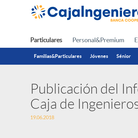
Saltar al contenido principal
Particulares
Personal&Premium
E
Familias&Particulares
Jóvenes
Sénior
Publicación del I
P
Caja de Ingeniero
u
19.06.2018
b