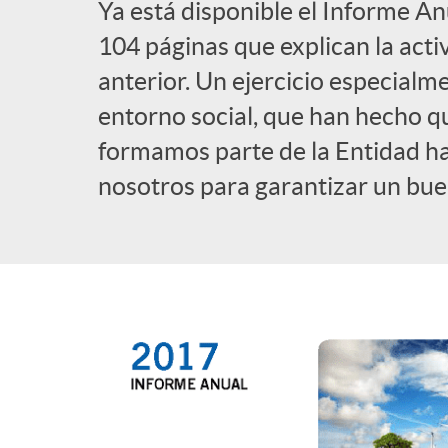
Ya está disponible el Informe An
l
104 páginas que explican la acti
anterior. Un ejercicio especialm
i
entorno social, que han hecho q
formamos parte de la Entidad h
c
nosotros para garantizar un buen
a
d
o
r