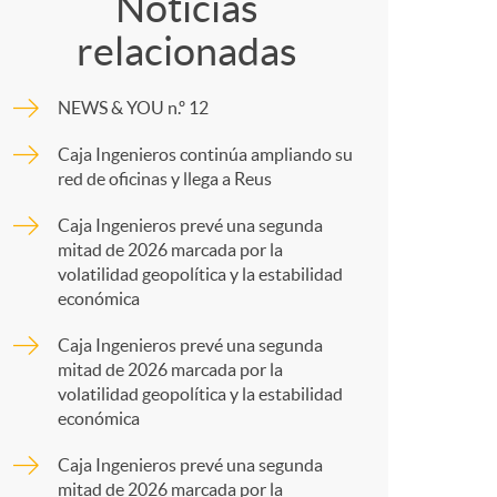
o
o
Noticias
relacionadas
m
m
NEWS & YOU n.º 12
p
a
Caja Ingenieros continúa ampliando su
red de oficinas y llega a Reus
a
Caja Ingenieros prevé una segunda
mitad de 2026 marcada por la
r
volatilidad geopolítica y la estabilidad
económica
t
Caja Ingenieros prevé una segunda
mitad de 2026 marcada por la
volatilidad geopolítica y la estabilidad
económica
Caja Ingenieros prevé una segunda
mitad de 2026 marcada por la