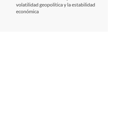
r
volatilidad geopolítica y la estabilidad
económica
e
n
R
e
d
e