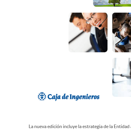
d
e
c
o
n
t
e
La nueva edición incluye la estrategia de la Entidad