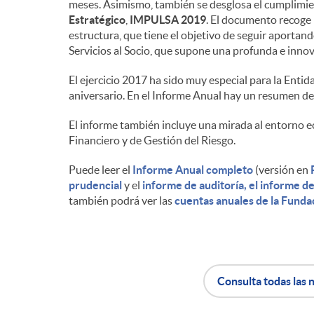
meses. Asimismo, también se desglosa el cumplimien
Estratégico
,
IMPULSA 2019
. El documento recoge l
n
estructura, que tiene el objetivo de seguir aportando
Servicios al Socio, que supone una profunda e innov
i
El ejercicio 2017 ha sido muy especial para la Enti
aniversario. En el Informe Anual hay un resumen de
d
El informe también incluye una mirada al entorno e
Financiero y de Gestión del Riesgo.
o
Puede leer el
Informe Anual completo
(versión en
prudencial
y el
informe de auditoría, el informe de
también podrá ver las
cuentas anuales de la Funda
s
Consulta todas las n