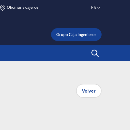
Oficinas y cajeros
ES
S
e
Grupo Caja Ingenieros
l
Abrir Buscar
e
c
Volver
t