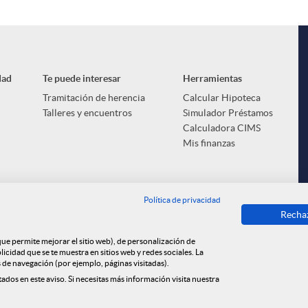
dad
Te puede interesar
Herramientas
Tramitación de herencia
Calcular Hipoteca
Talleres y encuentros
Simulador Préstamos
Calculadora CIMS
Mis finanzas
i
Política de privacidad
Recha
 que permite mejorar el sitio web), de personalización de
cidad que se te muestra en sitios web y redes sociales. La
l
s de navegación (por ejemplo, páginas visitadas).
i Market
Política de cookies
Privacidad
Aviso legal
tados en este aviso. Si necesitas más información visita nuestra
Tablón de anuncios