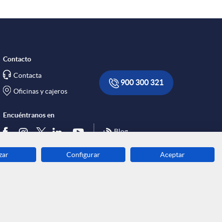
s
S
o
Contacto
Contacta
900 300 321
c
Oficinas y cajeros
Encuéntranos en
Blog
a
zar
Configurar
Aceptar
Descarga ahora
Banca MOBILE
© Caja Ingenieros 2026