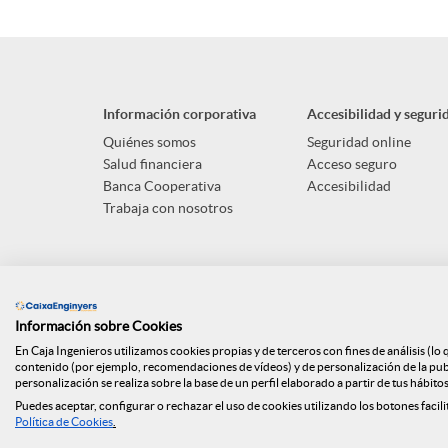
A
B
p
o
Información corporativa
Accesibilidad y seguri
l
t
Quiénes somos
Seguridad online
Salud financiera
Acceso seguro
Banca Cooperativa
Accesibilidad
i
ó
Trabaja con nosotros
c
n
a
s
Información sobre Cookies
En Caja Ingenieros utilizamos cookies propias y de terceros con fines de análisis (lo
contenido (por ejemplo, recomendaciones de vídeos) y de personalización de la publi
personalización se realiza sobre la base de un perfil elaborado a partir de tus hábito
c
a
Mapa web
Canal denuncias
ISO
Ap
Puedes aceptar, configurar o rechazar el uso de cookies utilizando los botones facili
Política de Cookies
.
M