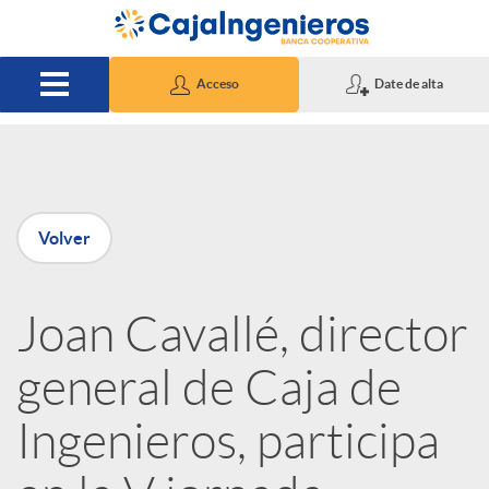
Saltar al contenido principal
Acceso
Date de alta
P
Volver
u
Joan Cavallé, director
b
general de Caja de
l
Ingenieros, participa
i