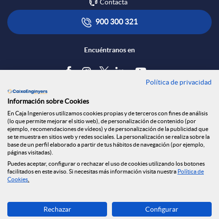
Contacta
e
l
t
900 300 321
d
i
ó
Encuéntranos en
e
c
n
Política de privacidad
Blog
Información sobre Cookies
s
a
s
Tablón de anuncios
En Caja Ingenieros utilizamos cookies propias y de terceros con fines de análisis
(lo que permite mejorar el sitio web), de personalización de contenido (por
Política de cookies
ejemplo, recomendaciones de vídeos) y de personalización de la publicidad que
S
c
a
Aviso legal
se te muestra en sitios web y redes sociales. La personalización se realiza sobre la
base de un perfil elaborado a partir de tus hábitos de navegación (por ejemplo,
Seguridad Online
páginas visitadas).
Privacidad
Puedes aceptar, configurar o rechazar el uso de cookies utilizando los botones
o
i
l
Canal denuncias
facilitados en este aviso. Si necesitas más información visita nuestra
Política de
Cookies
.
c
o
a
Descarga ahora
Rechazar
Configurar
Banca MOBILE