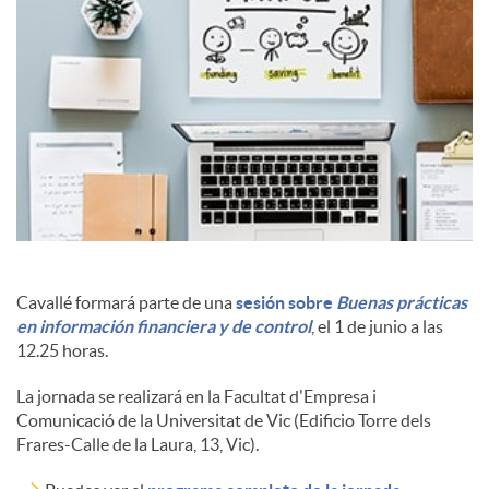
c
o
n
t
Cavallé formará parte de una
sesión sobre
Buenas prácticas
e
en información financiera y de control
, el 1 de junio a las
12.25 horas.
n
La jornada se realizará en la Facultat d'Empresa i
Comunicació de la Universitat de Vic (Edificio Torre dels
Frares-Calle de la Laura, 13, Vic).
i