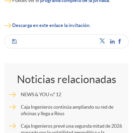
Puedes ver el
programa completo de la jornada
.
d
Descarga en este enlace la invitación.
o
C
s
o
Noticias relacionadas
m
NEWS & YOU n.º 12
p
Caja Ingenieros continúa ampliando su red de
oficinas y llega a Reus
a
Caja Ingenieros prevé una segunda mitad de 2026
marcada por la volatilidad geopolítica y la