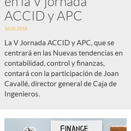
en la V jornada
ACCID y APC
c
16.05.2018
a
La V Jornada ACCID y APC, que se
d
centrará en las Nuevas tendencias en
contabilidad, control y finanzas,
o
contará con la participación de Joan
Cavallé, director general de Caja de
r
Ingenieros.
d
e