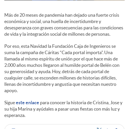
c
Más de 20 meses de pandemia han dejado una fuerte crisis
económica y social, una huella de incertidumbre y
desesperanza con graves consecuencias para las condiciones
o
de vida y la integración social de millones de personas.
Por eso, esta Navidad la Fundación Caja de Ingenieros se
n
suma la campaña de Cáritas “Cada portal importa”. Una
llamada al mismo espíritu de unión por el que hace más de
2.000 años muchos llegaron al humilde portal de Belén con
t
su generosidad y ayuda. Hoy, detrás de cada portal de
cualquier calle, se esconden millones de historias difíciles,
llenas de incertidumbre y angustia que necesitan nuestro
e
apoyo.
Sigue
este enlace
para conocer la historia de Cristina, Jose y
n
su hija Marina y ayúdales a pasar unas fiestas con más luz y
esperanza.
i