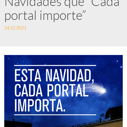
Navidades que “Cada
portal importe”
c
24.12.2021
a
d
o
r
d
e