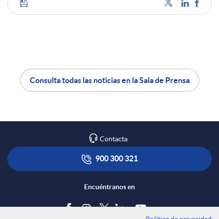
C
d
o
o
m
Consulta todas las noticias en la Sala de Prensa
s
A
B
p
p
o
a
Contacta
l
t
900 300 321
r
i
ó
Encuéntranos en
t
c
n