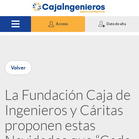
Saltar al contenido principal
Acceso
Date de alta
P
Volver
u
La Fundación Caja de
b
Ingenieros y Cáritas
l
proponen estas
i