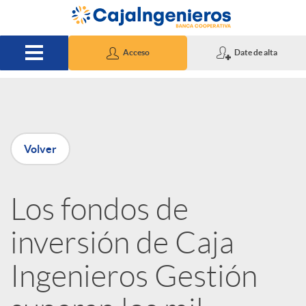
Saltar al contenido principal
Acceso
Date de alta
P
Volver
u
Los fondos de
b
inversión de Caja
l
Ingenieros Gestión
i