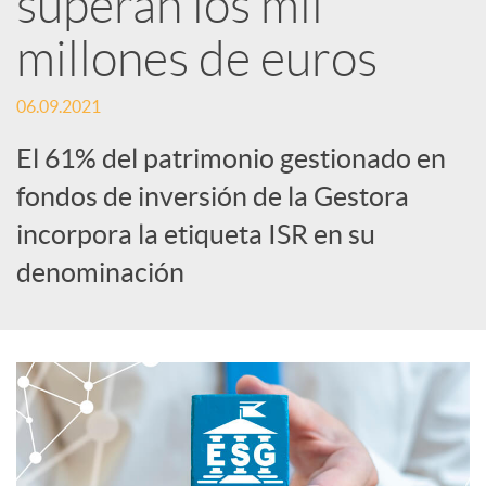
superan los mil
millones de euros
c
06.09.2021
a
El 61% del patrimonio gestionado en
d
fondos de inversión de la Gestora
incorpora la etiqueta ISR en su
o
denominación
r
d
e