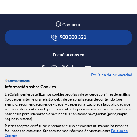
n
p
o
R
Contacta
l
t
e
900 300 321
i
ó
Encuéntranos en
d
c
n
Política de privacidad
e
Blog
Información sobre Cookies
a
s
Tablón de anuncios
s
En Caja Ingenieros utilizamos cookies propias y de terceros con fines de análisis
(lo que permite mejorar el sitio web), de personalización de contenido (por
Política de cookies
ejemplo, recomendaciones de vídeos) y de personalización de la publicidad que
c
a
Aviso legal
se te muestra en sitios web y redes sociales. La personalización se realiza sobre la
S
base de un perfil elaborado a partir de tus hábitos de navegación (por ejemplo,
Seguridad Online
páginas visitadas).
Privacidad
Puedes aceptar, configurar o rechazar el uso de cookies utilizando los botones
i
l
Canal denuncias
facilitados en este aviso. Si necesitas más información visita nuestra
Política de
Cookies
.