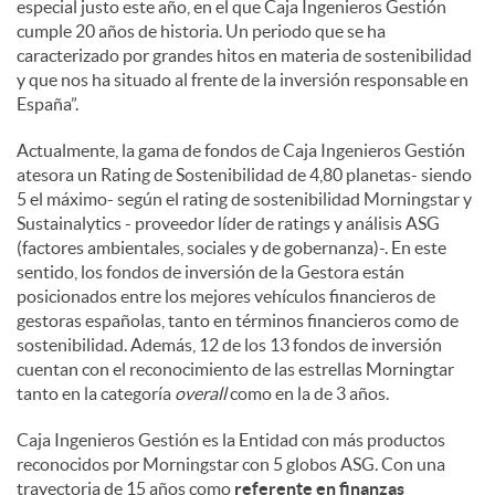
especial justo este año, en el que Caja Ingenieros Gestión
cumple 20 años de historia. Un periodo que se ha
d
caracterizado por grandes hitos en materia de sostenibilidad
y que nos ha situado al frente de la inversión responsable en
España”.
o
Actualmente, la gama de fondos de Caja Ingenieros Gestión
atesora un Rating de Sostenibilidad de 4,80 planetas- siendo
s
5 el máximo- según el rating de sostenibilidad Morningstar y
Sustainalytics - proveedor líder de ratings y análisis ASG
(factores ambientales, sociales y de gobernanza)-. En este
sentido, los fondos de inversión de la Gestora están
posicionados entre los mejores vehículos financieros de
gestoras españolas, tanto en términos financieros como de
sostenibilidad. Además, 12 de los 13 fondos de inversión
cuentan con el reconocimiento de las estrellas Morningtar
tanto en la categoría
overall
como en la de 3 años.
Caja Ingenieros Gestión es la Entidad con más productos
reconocidos por Morningstar con 5 globos ASG. Con una
trayectoria de 15 años como
referente
en finanzas