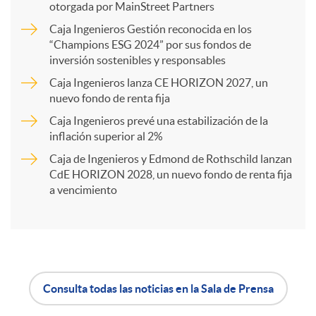
p
otorgada por MainStreet Partners
Caja Ingenieros Gestión reconocida en los
a
“Champions ESG 2024” por sus fondos de
inversión sostenibles y responsables
Caja Ingenieros lanza CE HORIZON 2027, un
r
nuevo fondo de renta fija
Caja Ingenieros prevé una estabilización de la
t
inflación superior al 2%
Caja de Ingenieros y Edmond de Rothschild lanzan
i
CdE HORIZON 2028, un nuevo fondo de renta fija
a vencimiento
r
e
Consulta todas las noticias en la Sala de Prensa
A
B