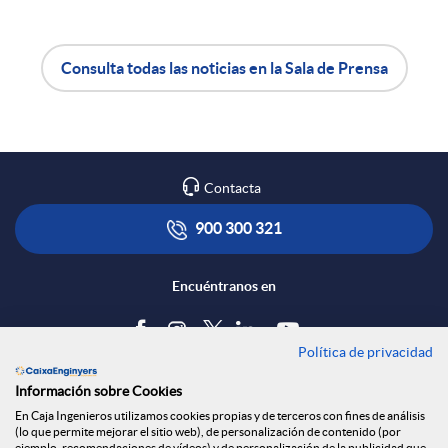
e
Consulta todas las noticias en la Sala de Prensa
n
A
B
R
p
o
Contacta
e
l
t
900 300 321
d
i
ó
Encuéntranos en
e
c
n
Política de privacidad
Blog
Información sobre Cookies
s
a
s
Tablón de anuncios
En Caja Ingenieros utilizamos cookies propias y de terceros con fines de análisis
(lo que permite mejorar el sitio web), de personalización de contenido (por
Política de cookies
ejemplo, recomendaciones de vídeos) y de personalización de la publicidad que