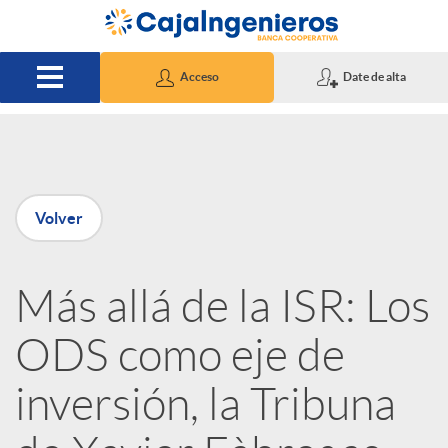
Saltar al contenido principal
Acceso
Date de alta
P
Volver
u
Más allá de la ISR: Los
b
ODS como eje de
l
inversión, la Tribuna
i