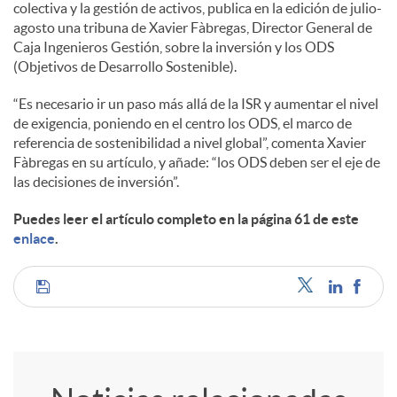
colectiva y la gestión de activos, publica en la edición de julio-
agosto una tribuna de Xavier Fàbregas, Director General de
c
Caja Ingenieros Gestión, sobre la inversión y los ODS
(Objetivos de Desarrollo Sostenible).
o
“Es necesario ir un paso más allá de la ISR y aumentar el nivel
de exigencia, poniendo en el centro los ODS, el marco de
referencia de sostenibilidad a nivel global”, comenta Xavier
n
Fàbregas en su artículo, y añade: “los ODS deben ser el eje de
las decisiones de inversión”.
t
Puedes leer el artículo completo en la página 61 de este
enlace
.
e
C
n
o
i