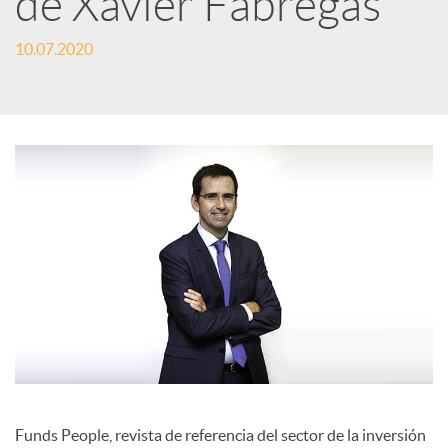
de Xavier Fàbregas
c
10.07.2020
a
d
o
r
d
e
Funds People, revista de referencia del sector de la inversión