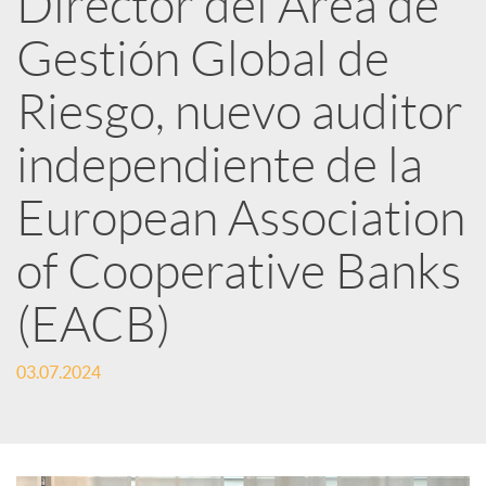
Director del Área de
Gestión Global de
c
Riesgo, nuevo auditor
a
independiente de la
d
European Association
o
of Cooperative Banks
(EACB)
r
03.07.2024
d
e