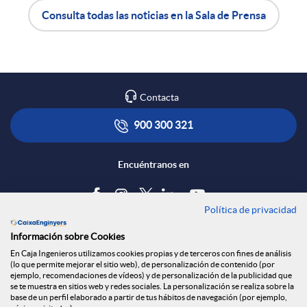
Consulta todas las noticias en la Sala de Prensa
n
A
B
R
p
o
Contacta
e
l
t
900 300 321
d
i
ó
Encuéntranos en
e
c
n
Política de privacidad
Blog
Información sobre Cookies
s
a
s
Tablón de anuncios
En Caja Ingenieros utilizamos cookies propias y de terceros con fines de análisis
(lo que permite mejorar el sitio web), de personalización de contenido (por
Política de cookies
ejemplo, recomendaciones de vídeos) y de personalización de la publicidad que
S
c
a
Aviso legal
se te muestra en sitios web y redes sociales. La personalización se realiza sobre la
base de un perfil elaborado a partir de tus hábitos de navegación (por ejemplo,
Seguridad Online