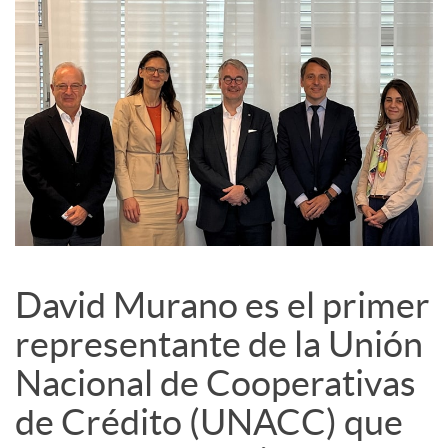
c
o
n
t
David Murano es el primer
e
representante de la Unión
n
Nacional de Cooperativas
de Crédito (UNACC) que
i