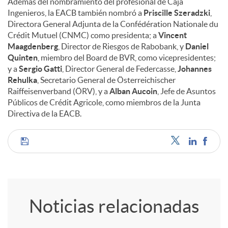
Además del nombramiento del profesional de Caja
Ingenieros, la EACB también nombró a
Priscille Szeradzki
,
Directora General Adjunta de la Confédération Nationale du
Crédit Mutuel (CNMC) como presidenta; a
Vincent
Maagdenberg
, Director de Riesgos de Rabobank, y
Daniel
Quinten
, miembro del Board de BVR, como vicepresidentes;
y a
Sergio Gatti
, Director General de Federcasse,
Johannes
Rehulka
, Secretario General de Österreichischer
Raiffeisenverband (ÖRV), y a
Alban Aucoin
, Jefe de Asuntos
Públicos de Crédit Agricole, como miembros de la Junta
Directiva de la EACB.
C
o
Noticias relacionadas
m