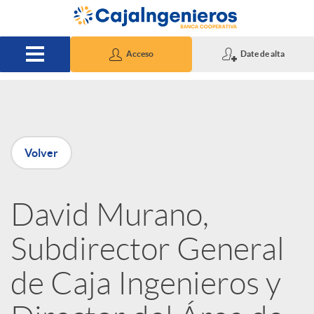
Saltar al contenido principal
Acceso
Date de alta
P
Volver
u
David Murano,
b
Subdirector General
l
de Caja Ingenieros y
i