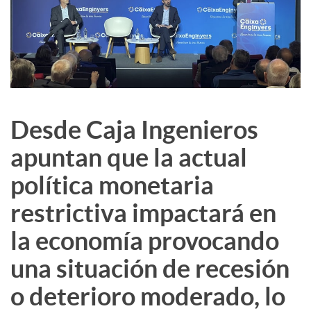
c
o
n
Desde Caja Ingenieros
apuntan que la actual
t
política monetaria
restrictiva impactará en
e
la economía provocando
n
una situación de recesión
o deterioro moderado, lo
i