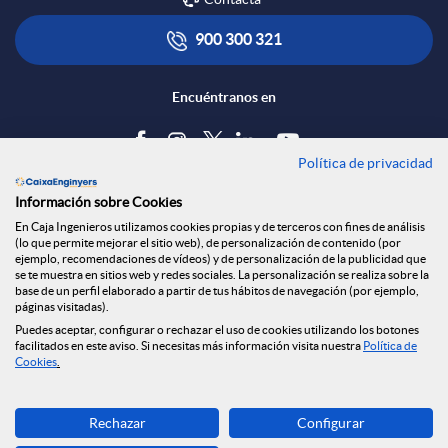
R
l
t
900 300 321
e
i
ó
Encuéntranos en
d
c
n
Política de privacidad
Blog
Información sobre Cookies
e
a
s
Tablón de anuncios
En Caja Ingenieros utilizamos cookies propias y de terceros con fines de análisis
(lo que permite mejorar el sitio web), de personalización de contenido (por
Política de cookies
ejemplo, recomendaciones de vídeos) y de personalización de la publicidad que
s
c
a
Aviso legal
se te muestra en sitios web y redes sociales. La personalización se realiza sobre la
base de un perfil elaborado a partir de tus hábitos de navegación (por ejemplo,
Seguridad Online
páginas visitadas).
Privacidad
Puedes aceptar, configurar o rechazar el uso de cookies utilizando los botones
S
i
l
Canal denuncias
facilitados en este aviso. Si necesitas más información visita nuestra
Política de
Cookies
.
o
o
a
Descarga ahora
Rechazar
Configurar
Banca MOBILE