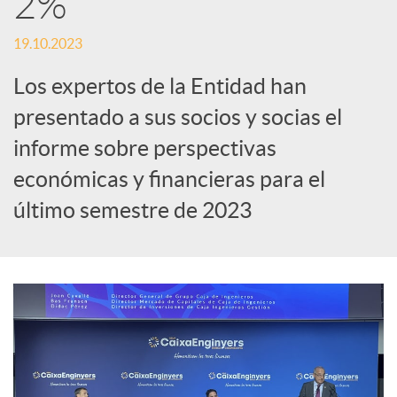
2%
c
19.10.2023
Los expertos de la Entidad han
a
presentado a sus socios y socias el
informe sobre perspectivas
d
económicas y financieras para el
último semestre de 2023
o
r
d
e