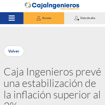
Saltar al contenido principal
Acceso
Date de alta
P
Volver
u
Caja Ingenieros prevé
b
una estabilización de
l
la inflación superior al
i