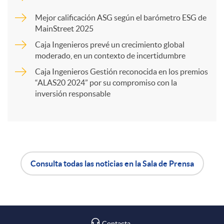
a
Mejor calificación ASG según el barómetro ESG de
MainStreet 2025
r
Caja Ingenieros prevé un crecimiento global
moderado, en un contexto de incertidumbre
Caja Ingenieros Gestión reconocida en los premios
t
“ALAS20 2024” por su compromiso con la
inversión responsable
i
r
Consulta todas las noticias en la Sala de Prensa
e
A
B
n
p
o
Contacta