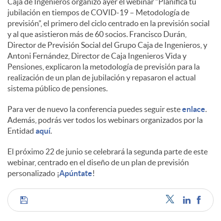
Caja de Ingenieros organizó ayer el webinar “Planifica tu
jubilación en tiempos de COVID-19 – Metodología de
c
previsión”, el primero del ciclo centrado en la previsión social
y al que asistieron más de 60 socios. Francisco Durán,
Director de Previsión Social del Grupo Caja de Ingenieros, y
o
Antoni Fernández, Director de Caja Ingenieros Vida y
Pensiones, explicaron la metodología de previsión para la
realización de un plan de jubilación y repasaron el actual
n
sistema público de pensiones.
Para ver de nuevo la conferencia puedes seguir este
enlace
.
t
Además, podrás ver todos los webinars organizados por la
Entidad
aquí
.
e
El próximo 22 de junio se celebrará la segunda parte de este
webinar, centrado en el diseño de un plan de previsión
personalizado ¡
Apúntate
!
n
C
i