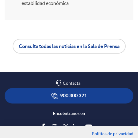
estabilidad económica
r
e
Consulta todas las noticias en la Sala de Prensa
n
A
B
R
p
o
Contacta
e
l
t
900 300 321
d
i
ó
Encuéntranos en
e
c
n
Política de privacidad