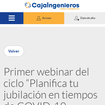
Saltar al contenido principal
Acceso
Date de alta
P
Volver
u
Primer webinar del
b
ciclo “Planifica tu
l
jubilación en tiempos
i