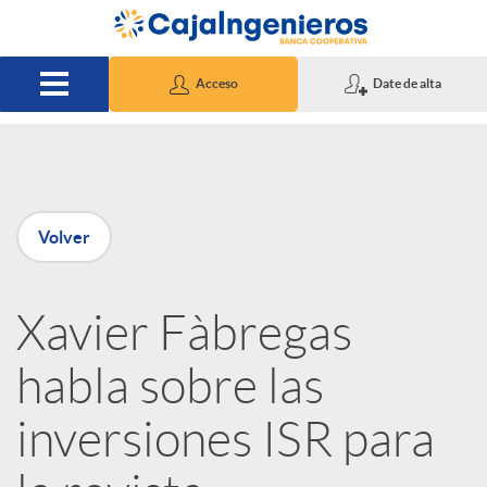
Saltar al contenido principal
Acceso
Date de alta
P
Volver
u
Xavier Fàbregas
b
habla sobre las
l
inversiones ISR para
i