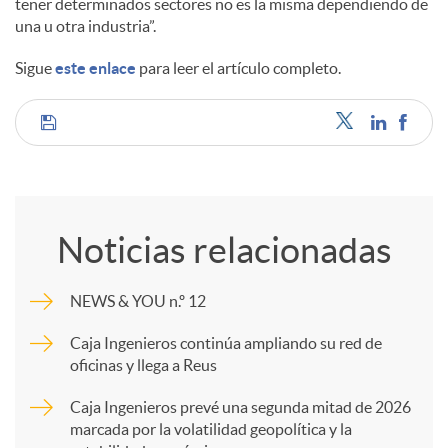
tener determinados sectores no es la misma dependiendo de
una u otra industria”.
d
Sigue
este enlace
para leer el artículo completo.
o
C
s
o
Noticias relacionadas
m
NEWS & YOU n.º 12
p
Caja Ingenieros continúa ampliando su red de
oficinas y llega a Reus
a
Caja Ingenieros prevé una segunda mitad de 2026
marcada por la volatilidad geopolítica y la