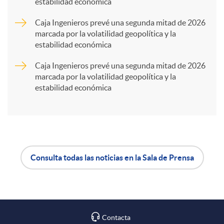
estabilidad económica
r
Caja Ingenieros prevé una segunda mitad de 2026
marcada por la volatilidad geopolítica y la
t
estabilidad económica
Caja Ingenieros prevé una segunda mitad de 2026
i
marcada por la volatilidad geopolítica y la
estabilidad económica
r
e
Consulta todas las noticias en la Sala de Prensa
n
A
B
R
p
o
Contacta