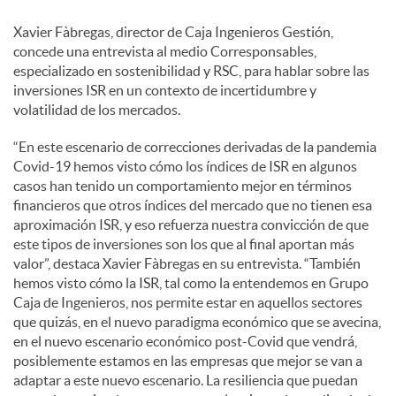
Xavier Fàbregas, director de Caja Ingenieros Gestión,
c
concede una entrevista al medio Corresponsables,
especializado en sostenibilidad y RSC, para hablar sobre las
inversiones ISR en un contexto de incertidumbre y
o
volatilidad de los mercados.
“En este escenario de correcciones derivadas de la pandemia
n
Covid-19 hemos visto cómo los índices de ISR en algunos
casos han tenido un comportamiento mejor en términos
financieros que otros índices del mercado que no tienen esa
t
aproximación ISR, y eso refuerza nuestra convicción de que
este tipos de inversiones son los que al final aportan más
valor”, destaca Xavier Fàbregas en su entrevista. “También
e
hemos visto cómo la ISR, tal como la entendemos en Grupo
Caja de Ingenieros, nos permite estar en aquellos sectores
n
que quizás, en el nuevo paradigma económico que se avecina,
en el nuevo escenario económico post-Covid que vendrá,
posiblemente estamos en las empresas que mejor se van a
i
adaptar a este nuevo escenario. La resiliencia que puedan