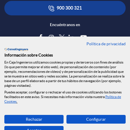
e
l
t
900 300 321
d
i
ó
Encuéntranos en
e
c
n
Política de privacidad
Blog
Información sobre Cookies
s
a
s
Tablón de anuncios
En Caja Ingenieros utilizamos cookies propias y de terceros con fines de análisis
(lo que permite mejorar el sitio web), de personalización de contenido (por
Política de cookies
ejemplo, recomendaciones de vídeos) y de personalización de la publicidad que
S
c
a
Aviso legal
se te muestra en sitios web y redes sociales. La personalización se realiza sobre la
base de un perfil elaborado a partir de tus hábitos de navegación (por ejemplo,
Seguridad Online
páginas visitadas).
Privacidad
Puedes aceptar, configurar o rechazar el uso de cookies utilizando los botones
o
i
l
Canal denuncias
facilitados en este aviso. Si necesitas más información visita nuestra
Política de
Cookies
.
c
o
a
Descarga ahora
Rechazar
Configurar
Banca MOBILE