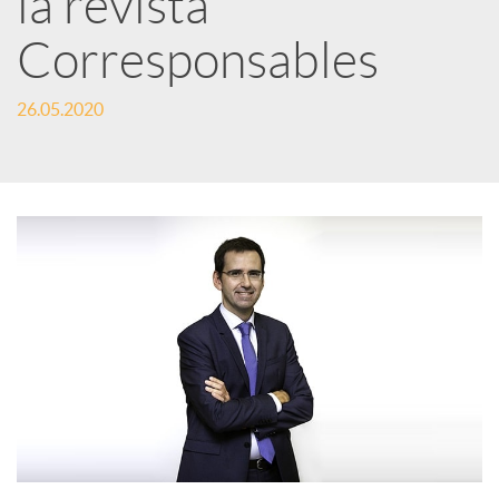
la revista
Corresponsables
c
26.05.2020
a
d
o
r
d
e