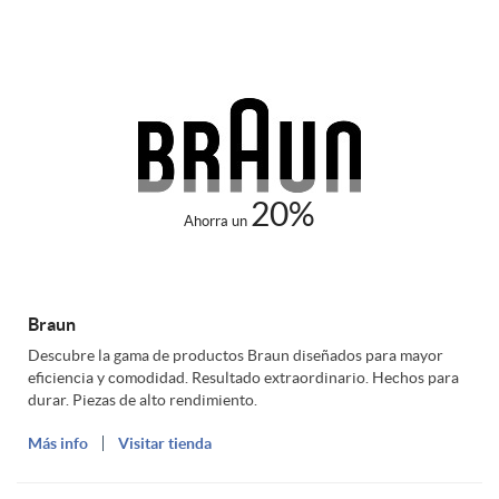
n
I
o
i
n
s
d
g
I
20%
Ahorra un
a
e
n
d
n
Braun
g
Descubre la gama de productos Braun diseñados para mayor
eficiencia y comodidad. Resultado extraordinario. Hechos para
a
i
durar. Piezas de alto rendimiento.
e
Más info
Visitar tienda
u
s
n