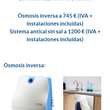
c
Ósmosis inversa a 745 € (IVA +
instalaciones incluidas)
i
Sistema antical sin sal a 1200 € (IVA +
instalaciones incluidas)
o
I
Ósmosis inversa:
n
g
e