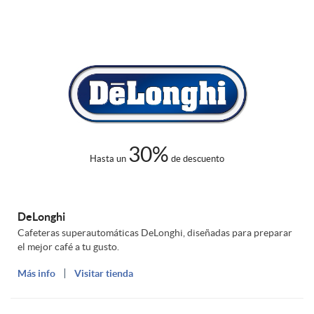
m
i
u
m
30%
Hasta un
de descuento
DeLonghi
Cafeteras superautomáticas DeLonghi, diseñadas para preparar
el mejor café a tu gusto.
Más info
Visitar tienda