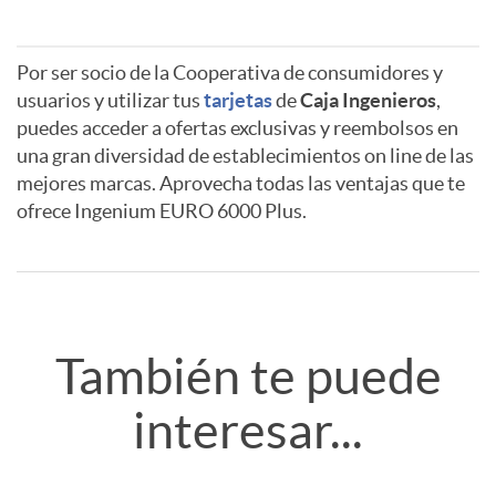
Por ser socio de la Cooperativa de consumidores y
A
A
usuarios y utilizar tus
tarjetas
de
Caja Ingenieros
,
puedes acceder a ofertas exclusivas y reembolsos en
una gran diversidad de establecimientos on line de las
p
v
mejores marcas. Aprovecha todas las ventajas que te
ofrece Ingenium EURO 6000 Plus.
l
i
i
s
R
También te puede
c
o
e
interesar...
a
t
l