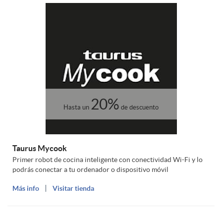
c
a
a
i
r
c
o
j
i
20%
n
e
Hasta un
de descuento
o
e
t
Taurus Mycook
n
Primer robot de cocina inteligente con conectividad Wi-Fi y lo
podrás conectar a tu ordenador o dispositivo móvil
s
a
a
Más info
Visitar tienda
a
s
d