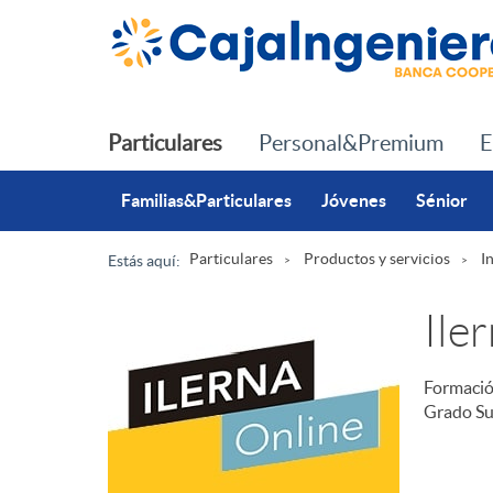
Saltar al contenido principal
Particulares
Personal&Premium
E
Familias&Particulares
Jóvenes
Sénior
Particulares
Productos y servicios
I
Estás aquí:
R
Ile
u
Formación
D
Grado Su
t
e