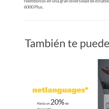
reembolsos en una gran diversidad de estable
6000 Plus.
A
A
p
v
También te puede 
l
i
R
i
s
e
c
o
l
a
t
a
20%
c
a
Hasta un
de
H