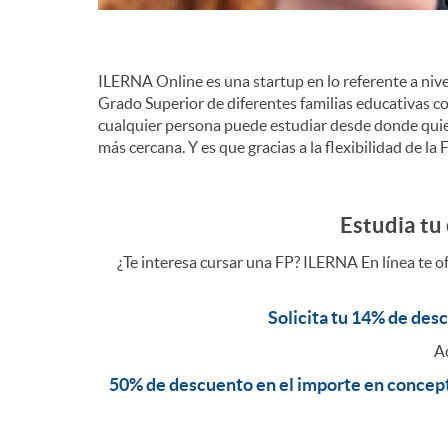
g
m
a
ILERNA Online es una startup en lo referente a nivel
e
Grado Superior de diferentes familias educativas co
cualquier persona puede estudiar desde donde quiera
c
más cercana. Y es que gracias a la flexibilidad de l
r
i
Estudia tu
c
¿Te interesa cursar una FP? ILERNA En línea te o
ó
i
Solicita tu 14% de desc
n
Ad
o
50% de descuento en el importe en concepto
I