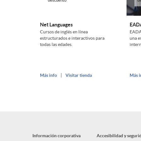
c
descuento
d
i
r
i
Net Languages
EAD
Cursos de inglés en línea
EADA 
o
j
o
estructurados e interactivos para
una e
todas las edades.
inter
n
e
n
e
t
Más info
Visitar tienda
Más i
a
s
a
d
a
s
o
n
I
Información corporativa
Accesibilidad y seguri