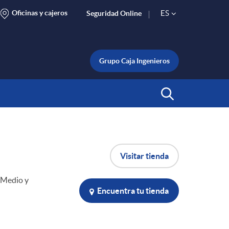
Oficinas y cajeros
ES
Seguridad Online
S
e
Grupo Caja Ingenieros
l
Abrir Buscar
e
Visitar tienda
c
o Medio y
t
Encuentra tu tienda