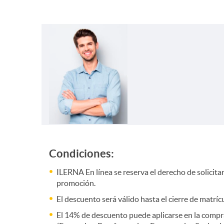
n
g
e
n
i
Condiciones:
ILERNA En línea se reserva el derecho de solicit
u
promoción.
El descuento será válido hasta el cierre de matrícu
m
El 14% de descuento puede aplicarse en la compra 