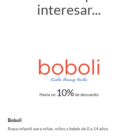
c
o
e
interesar...
l
a
t
l
e
c
a
a
c
i
r
c
o
o
j
i
10%
m
n
e
Hasta un
de descuento
o
e
e
t
Boboli
n
Ropa infantil para niñas, niños y bebés de 0 a 14 años.
r