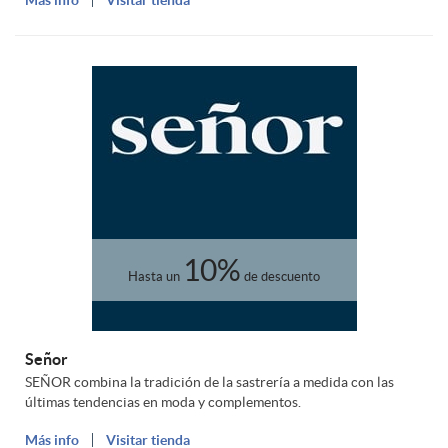
a
i
Más info
Visitar tienda
e
n
u
s
n
i
m
i
u
u
m
10%
m
Hasta un
de descuento
Señor
SEÑOR combina la tradición de la sastrería a medida con las
últimas tendencias en moda y complementos.
Más info
Visitar tienda