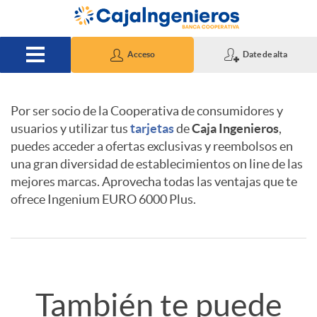
Saltar al contenido principal
Acceso
Date de alta
Por ser socio de la Cooperativa de consumidores y
D
A
A
usuarios y utilizar tus
tarjetas
de
Caja Ingenieros
,
puedes acceder a ofertas exclusivas y reembolsos en
una gran diversidad de establecimientos on line de las
e
p
v
mejores marcas. Aprovecha todas las ventajas que te
ofrece Ingenium EURO 6000 Plus.
t
l
i
a
i
s
R
También te puede
l