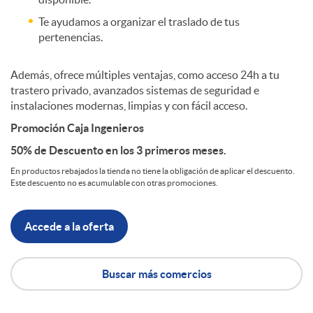
Te ayudamos a organizar el traslado de tus
n
pertenencias.
i
Además, ofrece múltiples ventajas, como acceso 24h a tu
trastero privado, avanzados sistemas de seguridad e
instalaciones modernas, limpias y con fácil acceso.
u
Promoción Caja Ingenieros
50% de Descuento en los 3 primeros meses.
m
En productos rebajados la tienda no tiene la obligación de aplicar el descuento.
Este descuento no es acumulable con otras promociones.
Accede a la oferta
Buscar más comercios