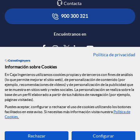
Contacta
900 300 321
Encuéntranos en
Política de privacidad
Blog
Información sobre Cookies
Tablón de anuncios
En Caja Ingenieros utilizamos cookies propias y de terceros con fines de análisis
(lo que permite mejorar el sitio web), de personalización de contenido (por
Política de cookies
ejemplo, recomendaciones de vídeos) y de personalización de la publicidad que
Aviso legal
se te muestra en sitios web y redes sociales. La personalización se realiza sobre la
base de un perfil elaborado a partir de tus hábitos de navegación (por ejemplo,
Seguridad Online
páginas visitadas).
Privacidad
Puedes aceptar, configurar o rechazar el uso de cookies utilizando los botones
facilitados en este aviso. Si necesitas más información visita nuestra
Política de
Canal denuncias
Cookies
.
Descarga ahora
Rechazar
Configurar
Banca MOBILE