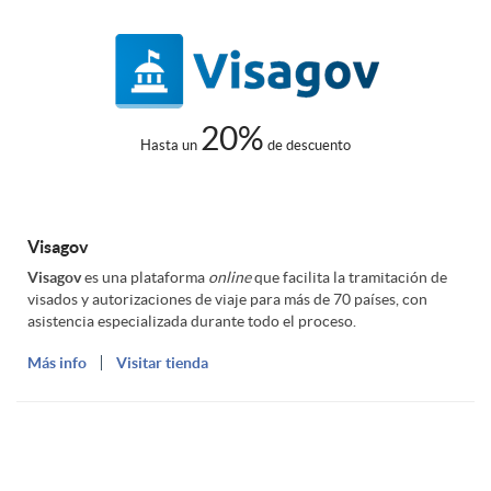
m
i
u
20%
Hasta un
de descuento
m
Visagov
Visagov
es una plataforma
online
que facilita la tramitación de
visados y autorizaciones de viaje para más de 70 países, con
asistencia especializada durante todo el proceso.
Más info
Visitar tienda