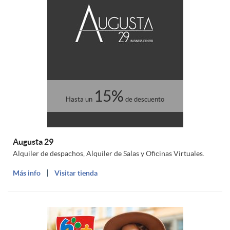
c
a
a
i
r
c
o
j
i
15%
n
e
Hasta un
de descuento
o
e
t
Augusta 29
n
Alquiler de despachos, Alquiler de Salas y Oficinas Virtuales.
s
a
Más info
Visitar tienda
a
a
s
d