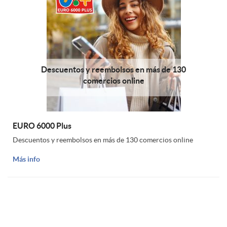
n
I
o
i
n
s
d
g
Descuentos y reembolsos en más de 130
I
comercios online
a
e
n
EURO 6000 Plus
d
n
Descuentos y reembolsos en más de 130 comercios online
g
Más info
a
i
e
u
s
n