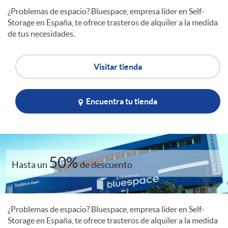
¿Problemas de espacio? Bluespace, empresa líder en Self-
l
Storage en España, te ofrece trasteros de alquiler a la medida
de tus necesidades.
e
Visitar tienda
c
Encuentra tu tienda
o
m
50%
Hasta un
de descuento
e
¿Problemas de espacio? Bluespace, empresa líder en Self-
r
Storage en España, te ofrece trasteros de alquiler a la medida