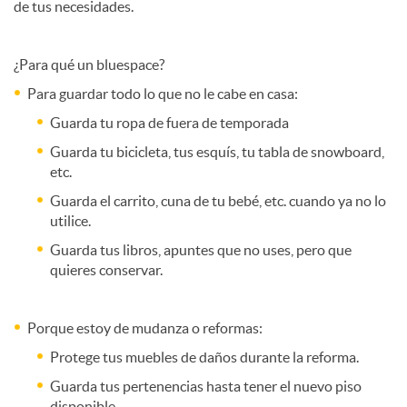
de tus necesidades.
c
¿Para qué un bluespace?
Para guardar todo lo que no le cabe en casa:
i
Guarda tu ropa de fuera de temporada
Guarda tu bicicleta, tus esquís, tu tabla de snowboard,
o
etc.
Guarda el carrito, cuna de tu bebé, etc. cuando ya no lo
I
utilice.
Guarda tus libros, apuntes que no uses, pero que
quieres conservar.
n
Porque estoy de mudanza o reformas:
g
Protege tus muebles de daños durante la reforma.
Guarda tus pertenencias hasta tener el nuevo piso
e
disponible.