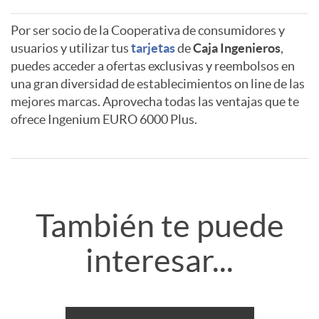
Por ser socio de la Cooperativa de consumidores y
A
A
usuarios y utilizar tus
tarjetas
de
Caja Ingenieros
,
puedes acceder a ofertas exclusivas y reembolsos en
una gran diversidad de establecimientos on line de las
p
v
mejores marcas. Aprovecha todas las ventajas que te
ofrece Ingenium EURO 6000 Plus.
l
i
i
s
R
También te puede
c
o
e
interesar...
a
t
l