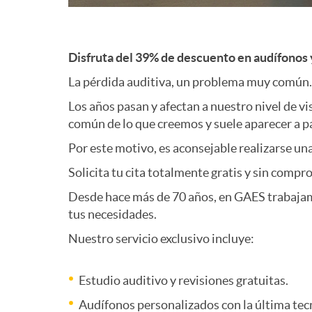
g
m
a
Disfruta del 39% de descuento en audífonos 
e
La pérdida auditiva, un problema muy común.
c
Los años pasan y afectan a nuestro nivel de vi
r
común de lo que creemos y suele aparecer a pa
i
Por este motivo, es aconsejable realizarse una
c
Solicita tu cita totalmente gratis y sin compr
ó
Desde hace más de 70 años, en GAES trabajamos
i
tus necesidades.
n
Nuestro servicio exclusivo incluye:
o
Estudio auditivo y revisiones gratuitas.
I
Audífonos personalizados con la última tec