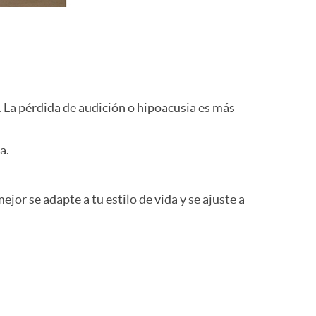
o
m
a
n. La pérdida de audición o hipoacusia es más
a.
or se adapte a tu estilo de vida y se ajuste a