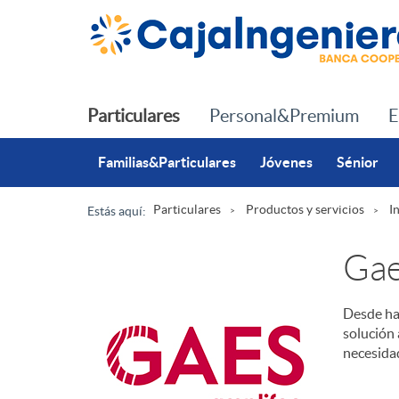
Saltar al contenido principal
Particulares
Personal&Premium
E
Familias&Particulares
Jóvenes
Sénior
Particulares
Productos y servicios
I
Estás aquí:
R
Ga
u
Desde ha
D
solución 
t
necesida
e