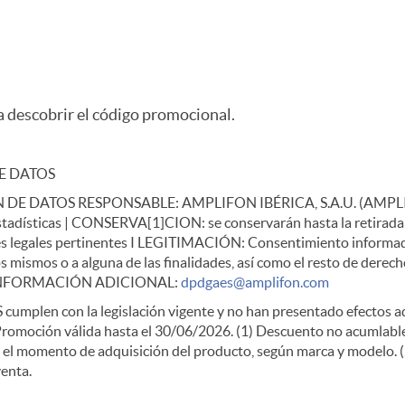
a descobrir el código promocional.
E DATOS
 DATOS RESPONSABLE: AMPLIFON IBÉRICA, S.A.U. (AMPLIFON
estadísticas | CONSERVA[1]CION: se conservarán hasta la retirada d
iones legales pertinentes I LEGITIMACIÓN: Consentimiento informa
s mismos o a alguna de las finalidades, así como el resto de derech
INFORMACIÓN ADICIONAL:
dpdgaes@amplifon.com
 cumplen con la legislación vigente y no han presentado efectos a
 Promoción válida hasta el 30/06/2026. (1) Descuento no acumlabl
n el momento de adquisición del producto, según marca y modelo. (
enta.