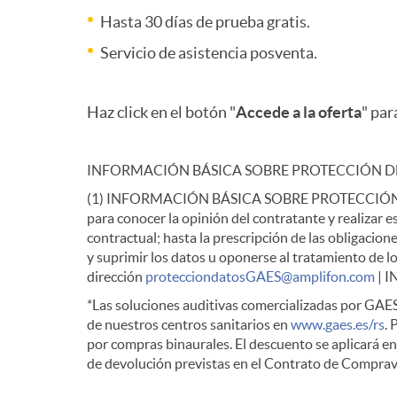
Hasta 30 días de prueba gratis.
n
Servicio de asistencia posventa.
g
Haz click en el botón "
Accede a la oferta
" par
e
INFORMACIÓN BÁSICA SOBRE PROTECCIÓN D
(1) INFORMACIÓN BÁSICA SOBRE PROTECCIÓN DE
n
para conocer la opinión del contratante y realizar 
contractual; hasta la prescripción de las obligac
y suprimir los datos u oponerse al tratamiento de lo
i
dirección
protecciondatosGAES@amplifon.com
| 
*Las soluciones auditivas comercializadas por GAES
u
de nuestros centros sanitarios en
www.gaes.es/rs
.
por compras binaurales. El descuento se aplicará e
de devolución previstas en el Contrato de Comprav
m