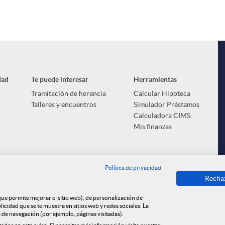
dad
Te puede interesar
Herramientas
Tramitación de herencia
Calcular Hipoteca
Talleres y encuentros
Simulador Préstamos
Calculadora CIMS
Mis finanzas
Política de privacidad
Recha
 que permite mejorar el sitio web), de personalización de
cidad que se te muestra en sitios web y redes sociales. La
s de navegación (por ejemplo, páginas visitadas).
i Market
Política de cookies
Privacidad
Aviso legal