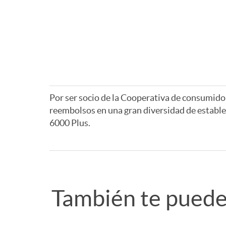
Por ser socio de la Cooperativa de consumidor
reembolsos en una gran diversidad de estable
6000 Plus.
A
A
p
v
También te puede 
l
i
R