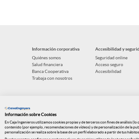
e
t
a
s
a
d
a
s
o
Información corporativa
Accesibilidad y seguri
Quiénes somos
Seguridad online
n
I
s
Salud financiera
Acceso seguro
Banca Cooperativa
Accesibilidad
Trabaja con nosotros
i
n
I
d
g
n
Información sobre Cookies
a
e
g
En Caja Ingenieros utilizamos cookies propias y de terceros con fines de análisis (lo
contenido (por ejemplo, recomendaciones de vídeos) y de personalización de la publi
personalización se realiza sobre la base de un perfil elaborado a partir de tus hábito
Mapa web
Canal denuncias
ISO
Ap