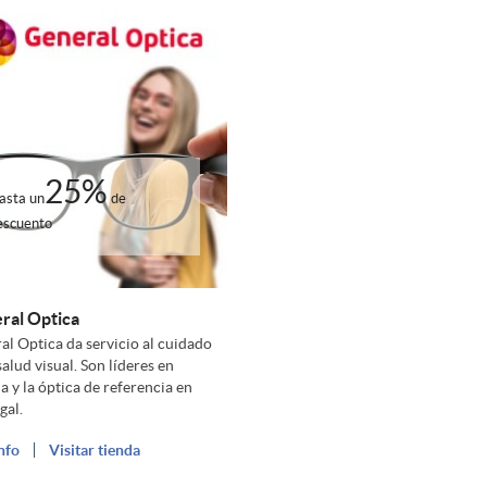
25%
asta un
de
escuento
ral Optica
al Optica da servicio al cuidado
salud visual. Son líderes en
a y la óptica de referencia en
gal.
nfo
Visitar tienda