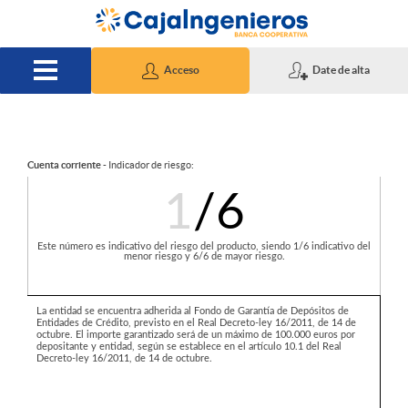
Saltar al contenido principal
Acceso
Date de alta
S
Cuenta corriente
- Indicador de riesgo:
1
/6
l
Este número es indicativo del riesgo del producto, siendo 1/6 indicativo del
menor riesgo y 6/6 de mayor riesgo.
i
La entidad se encuentra adherida al Fondo de Garantía de Depósitos de
Entidades de Crédito, previsto en el Real Decreto-ley 16/2011, de 14 de
d
octubre. El importe garantizado será de un máximo de 100.000 euros por
depositante y entidad, según se establece en el artículo 10.1 del Real
Decreto-ley 16/2011, de 14 de octubre.
e