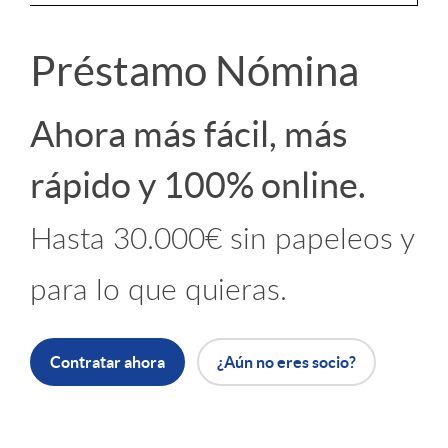
r
Préstamo Nómina
P
Ahora más fácil, más
r
rápido y 100% online.
e
Hasta 30.000€ sin papeleos y
para lo que quieras.
s
t
Contratar ahora
¿Aún no eres socio?
a