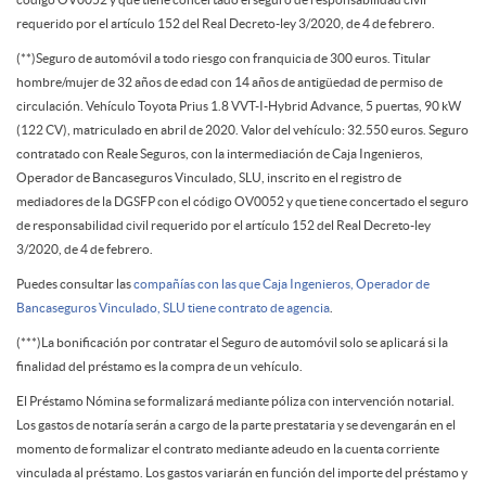
r
m
requerido por el artículo 152 del Real Decreto-ley 3/2020, de 4 de febrero.
o
e
(**)Seguro de automóvil a todo riesgo con franquicia de 300 euros. Titular
e
hombre/mujer de 32 años de edad con 14 años de antigüedad de permiso de
circulación. Vehículo Toyota Prius 1.8 VVT-I-Hybrid Advance, 5 puertas, 90 kW
m
s
(122 CV), matriculado en abril de 2020. Valor del vehículo: 32.550 euros. Seguro
r
contratado con Reale Seguros, con la intermediación de Caja Ingenieros,
Operador de Bancaseguros Vinculado, SLU, inscrito en el registro de
i
t
mediadores de la DGSFP con el código OV0052 y que tiene concertado el seguro
P
de responsabilidad civil requerido por el artículo 152 del Real Decreto-ley
n
3/2020, de 4 de febrero.
a
r
Puedes consultar las
compañías con las que Caja Ingenieros, Operador de
Bancaseguros Vinculado, SLU tiene contrato de agencia
.
a
m
(***)La bonificación por contratar el Seguro de automóvil solo se aplicará si la
e
finalidad del préstamo es la compra de un vehículo.
2
El Préstamo Nómina se formalizará mediante póliza con intervención notarial.
o
s
Los gastos de notaría serán a cargo de la parte prestataria y se devengarán en el
momento de formalizar el contrato mediante adeudo en la cuenta corriente
0
vinculada al préstamo. Los gastos variarán en función del importe del préstamo y