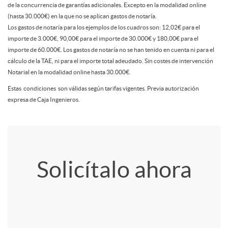
N
t
de la concurrencia de garantías adicionales. Excepto en la modalidad online
(hasta 30.000€) en la que no se aplican gastos de notaría.
2
o
Los gastos de notaría para los ejemplos de los cuadros son: 12,02€ para el
a
importe de 3.000€, 90,00€ para el importe de 30.000€ y 180,00€ para el
importe de 60.000€. Los gastos de notaría no se han tenido en cuenta ni para el
1
m
cálculo de la TAE, ni para el importe total adeudado. Sin costes de intervención
m
Notarial en la modalidad online hasta 30.000€.
Estas condiciones son válidas según tarifas vigentes. Previa autorización
i
o
expresa de Caja Ingenieros.
n
N
A
T
a
Solicítalo ahora
o
p
í
2
m
l
t