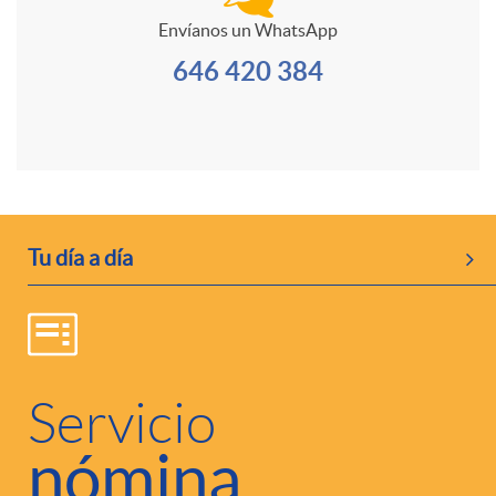
c
Envíanos un WhatsApp
646 420 384
o
n
t
P
Tu día a día
a
r
c
o
Servicio
nómina
t
d