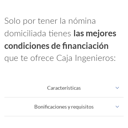
I
m
Solo por tener la nómina
n
o
las mejores
domiciliada tienes
condiciones de financiación
t
N
que te ofrece
Caja Ingenieros
:
r
o
o
m
Características
P
P
i
Bonificaciones y requisitos
e
r
n