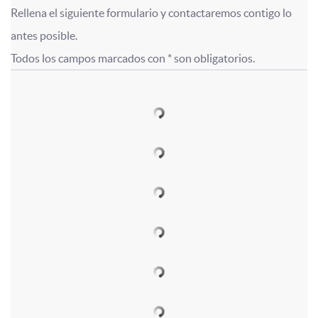
0
i
Rellena el siguiente formulario y contactaremos contigo lo 
F
i
F
u
antes posible.

2
n
Todos los campos marcados con * son obligatorios.
o
c
o
l
1
a
r
a
r
o
2
m
c
m
c
0
u
i
u
u
2
l
o
l
a
1
a
n
a
d