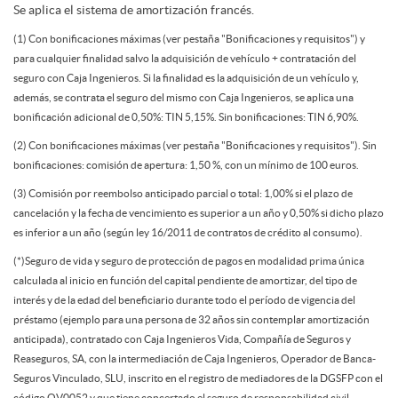
s
D
Se aplica el sistema de amortización francés.
e
a
(1) Con bonificaciones máximas (ver pestaña "Bonificaciones y requisitos") y
t
para cualquier finalidad salvo la adquisición de vehículo + contratación del
i
seguro con Caja Ingenieros. Si la finalidad es la adquisición de un vehículo y,
s
2
además, se contrata el seguro del mismo con Caja Ingenieros, se aplica una
a
s
bonificación adicional de 0,50%: TIN 5,15%. Sin bonificaciones: TIN 6,90%.
(2) Con bonificaciones máximas (ver pestaña "Bonificaciones y requisitos"). Sin
t
0
ñ
bonificaciones: comisión de apertura: 1,50 %, con un mínimo de 100 euros.
c
(3) Comisión por reembolso anticipado parcial o total: 1,00% si el plazo de
a
2
cancelación y la fecha de vencimiento es superior a un año y 0,50% si dicho plazo
a
l
es inferior a un año (según ley 16/2011 de contratos de crédito al consumo).
m
(*)Seguro de vida y seguro de protección de pagos en modalidad prima única
1
s
calculada al inicio en función del capital pendiente de amortizar, del tipo de
a
interés y de la edad del beneficiario durante todo el período de vigencia del
o
préstamo (ejemplo para una persona de 32 años sin contemplar amortización
P
anticipada), contratado con Caja Ingenieros Vida, Compañía de Seguros y
i
Reaseguros, SA, con la intermediación de Caja Ingenieros, Operador de Banca-
N
Seguros Vinculado, SLU, inscrito en el registro de mediadores de la DGSFP con el
código OV0052 y que tiene concertado el seguro de responsabilidad civil